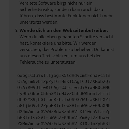
Veraltete Software birgt nicht nur ein
Sicherheitsrisiko, sondern kann auch dazu
führen, dass bestimmte Funktionen nicht mehr
unterstützt werden.
Wende dich an den Webseitenbetreiber.
Wenn du alle oben genannten Schritte versucht
hast, kontaktiere uns bitte. Wir werden
versuchen, das Problem zu beheben. Du kannst
uns diesen Text schicken, um uns bei der
Fehlersuche zu unterstützen:
ewogICJuYW1lIjogIk5ldHdvcmtFcnJvciIs
CiAgImNvbmZpZyI6IHsKICAgICJtZXRob2Qi
OiAiR0VUIiwKICAgICJ1cmwiOiAiaHR0cHM6
Ly9hcGkueC5ha3MtcHJvZC5hdWRhcmlzLm5l
dC92MS9jbGllbnRzLzIxOS93ZWJzaXRlLXZl
aGljbGVzP2ZpbHRlclswXVtmaWVsZF09aXNP
d24mZmlsdGVyWzBdW3ZhbHVlXT10cnVlJmZp
bHRlclsxXVtmaWVsZF09bnVtYmVyT2ZJbWFn
ZXMmZmlsdGVyWzFdW3ZhbHVlXT0zJmZpbHRl