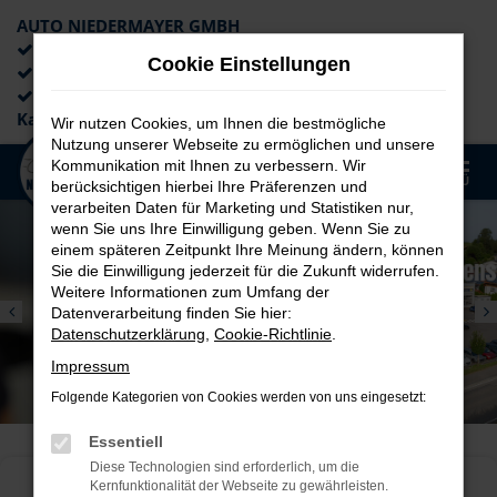
AUTO NIEDERMAYER GMBH
Preiswerte Angebote
Cookie Einstellungen
×
Lieferung an die Haustür
Professionelle Beratung und
Kaufabwicklung
Wir nutzen Cookies, um Ihnen die bestmögliche
Nutzung unserer Webseite zu ermöglichen und unsere
0
Kommunikation mit Ihnen zu verbessern. Wir
Zum
MENÜ
berücksichtigen hierbei Ihre Präferenzen und
Hauptinhalt
verarbeiten Daten für Marketing und Statistiken nur,
springen
wenn Sie uns Ihre Einwilligung geben. Wenn Sie zu
einem späteren Zeitpunkt Ihre Meinung ändern, können
Sie die Einwilligung jederzeit für die Zukunft widerrufen.
Weitere Informationen zum Umfang der
Datenverarbeitung finden Sie hier:
Datenschutzerklärung
,
Cookie-Richtlinie
.
Impressum
Folgende Kategorien von Cookies werden von uns eingesetzt:
Essentiell
Diese Technologien sind erforderlich, um die
SUCHEN. FINDEN. EINSTEIGEN.
Kernfunktionalität der Webseite zu gewährleisten.