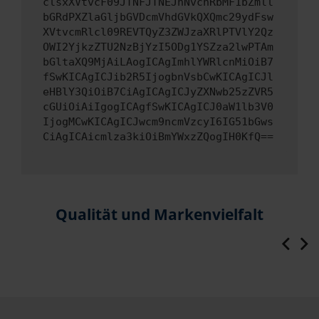
clsxXVtvcF09JTNFJTNEJnNvcnRbMF1bZmll
bGRdPXZlaGljbGVDcmVhdGVkQXQmc29ydFsw
XVtvcmRlcl09REVTQyZ3ZWJzaXRlPTVlY2Qz
OWI2YjkzZTU2NzBjYzI5ODg1YSZza2lwPTAm
bGltaXQ9MjAiLAogICAgImhlYWRlcnMiOiB7
fSwKICAgICJib2R5IjogbnVsbCwKICAgICJl
eHBlY3QiOiB7CiAgICAgICJyZXNwb25zZVR5
cGUiOiAiIgogICAgfSwKICAgICJ0aW1lb3V0
IjogMCwKICAgICJwcm9ncmVzcyI6IG51bGws
CiAgICAicmlza3kiOiBmYWxzZQogIH0KfQ==
Qualität und Markenvielfalt