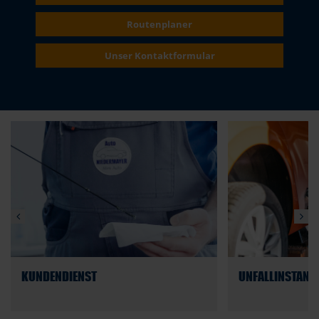
Routenplaner
Unser Kontaktformular
23.03.2022
Werkstattservice
23.03.2022
Werksta
KUNDENDIENST
UNFALLINSTAND