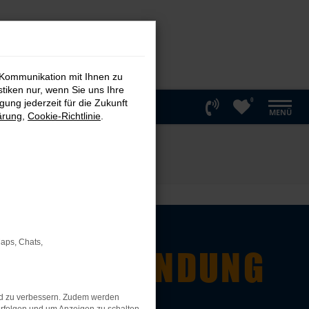
 Kommunikation mit Ihnen zu
stiken nur, wenn Sie uns Ihre
0
ung jederzeit für die Zukunft
MENÜ
ärung
,
Cookie-Richtlinie
.
Maps, Chats,
R IN VERBINDUNG
nd zu verbessern. Zudem werden