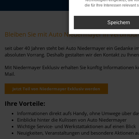
Technologien eingesetzt, die v
die für Ihre Interessen relevant s
Speichern
Bleiben Sie mit Auto Niedermayer in Verbindu
seit über 40 Jahren steht bei Auto Niedermayer ein Gedanke i
absoluten Vorrang. Deshalb gestalten wir den Kontakt zu Ihnen
Mit Niedermayer Exklusiv erhalten Sie künftig Informationen k
Mail.
Jetzt Teil von Niedermayer Exklusiv werden
Ihre Vorteile:
Informationen direkt aufs Handy, ohne Umwege über das
Einblicke hinter die Kulissen von Auto Niedermayer
Wichtige Service- und Werkstattaktionen auf einen Blick
Neuigkeiten, Veranstaltungen und besondere Aktionen 