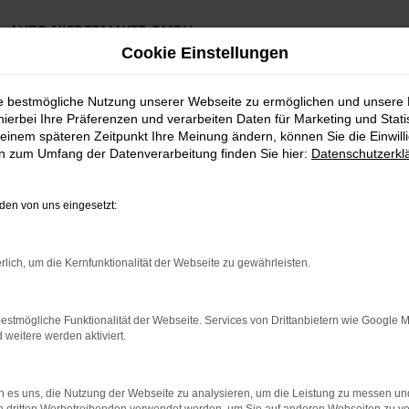
AUTO NIEDERMAYER GMBH
Preiswerte Angebote
Cookie Einstellungen
×
Lieferung an die Haustür
Professionelle Beratung und Kaufabwicklung
ie bestmögliche Nutzung unserer Webseite zu ermöglichen und unsere
hierbei Ihre Präferenzen und verarbeiten Daten für Marketing und Stati
einem späteren Zeitpunkt Ihre Meinung ändern, können Sie die Einwillig
en zum Umfang der Datenverarbeitung finden Sie hier:
Datenschutzerkl
en von uns eingesetzt:
rlich, um die Kernfunktionalität der Webseite zu gewährleisten.
estmögliche Funktionalität der Webseite. Services von Drittanbietern wie Google 
T AUTO NIEDERMAYE
eitere werden aktiviert.
 es uns, die Nutzung der Webseite zu analysieren, um die Leistung zu messen u