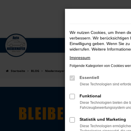
Wir nutzen Cookies, um Ihnen d
verbessern. Wir berücksichtigen 
Einwilligung geben. Wenn Sie zu 
Zum
widerrufen. Weitere Information
Hauptinhalt
Impressum
springen
Folgende Kategorien von Cookies werd
Startseite
BLOG
Niedermayer BLOG
Essentiell
Diese Technologien sind erforde
Funktional
Diese Technologien bieten die b
BLEIBEN SIE MI
Fahrzeugbewertungssystem und w
Statistik und Marketing
Diese Technologien ermöglichen