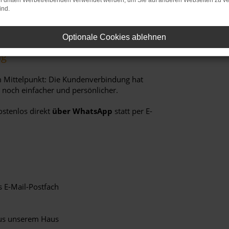
on dritten Werbetreibenden verwendet werden, um Sie auf anderen Webseiten zu ve
ind.
Optionale Cookies ablehnen
ng
m Mittelpunkt: Die Kundenverbindung hat
 noch einfacher und persönlicher.
ostenlos direkt
über WhatsApp
statt per E-
 E-Mail-Postfach
aus unserem Haus