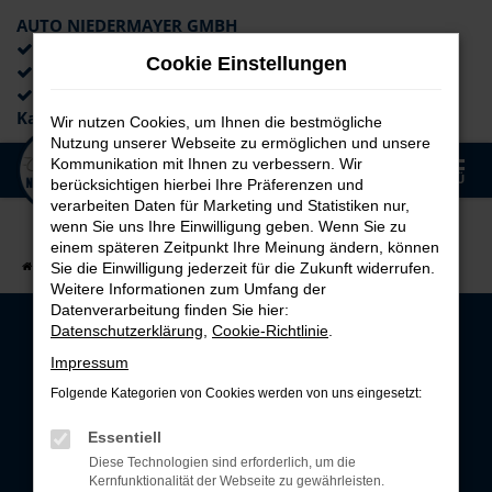
AUTO NIEDERMAYER GMBH
Preiswerte Angebote
Cookie Einstellungen
×
Lieferung an die Haustür
Professionelle Beratung und
Kaufabwicklung
Wir nutzen Cookies, um Ihnen die bestmögliche
Nutzung unserer Webseite zu ermöglichen und unsere
0
Kommunikation mit Ihnen zu verbessern. Wir
Zum
MENÜ
berücksichtigen hierbei Ihre Präferenzen und
Hauptinhalt
verarbeiten Daten für Marketing und Statistiken nur,
springen
wenn Sie uns Ihre Einwilligung geben. Wenn Sie zu
einem späteren Zeitpunkt Ihre Meinung ändern, können
Startseite
UNTERNEHMEN
Über uns
Sie die Einwilligung jederzeit für die Zukunft widerrufen.
Weitere Informationen zum Umfang der
Datenverarbeitung finden Sie hier:
Datenschutzerklärung
,
Cookie-Richtlinie
.
AUTO NIEDERMAYER
Impressum
GMBH
Folgende Kategorien von Cookies werden von uns eingesetzt:
Ihr Neuwagen und
Essentiell
Jungwagenspezialist in
Diese Technologien sind erforderlich, um die
Neukirchen
Kernfunktionalität der Webseite zu gewährleisten.