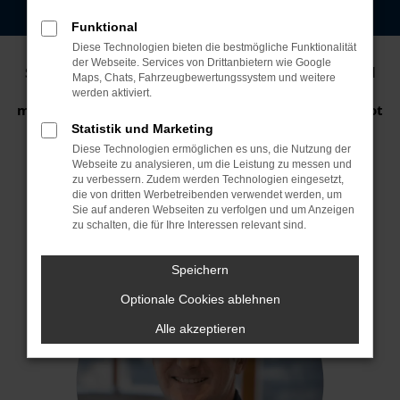
Funktional
Diese Technologien bieten die bestmögliche Funktionalität
der Webseite. Services von Drittanbietern wie Google
Seit 2001 führen die Geschwister Heinz, Andrea und
Maps, Chats, Fahrzeugbewertungssystem und weitere
Thomas Niedermayer die Geschicke des
werden aktiviert.
markenfreien Autohauses. Seither wurde das Angebot
kontinuierlich ausgebaut und
Statistik und Marketing
vor allem in die Servicequalität investiert, getreu
Diese Technologien ermöglichen es uns, die Nutzung der
unserer Philosophie:
Webseite zu analysieren, um die Leistung zu messen und
zu verbessern. Zudem werden Technologien eingesetzt,
Die Kundenverbindung hat absoluten
die von dritten Werbetreibenden verwendet werden, um
Sie auf anderen Webseiten zu verfolgen und um Anzeigen
Vorrang!
zu schalten, die für Ihre Interessen relevant sind.
Speichern
Optionale Cookies ablehnen
Alle akzeptieren