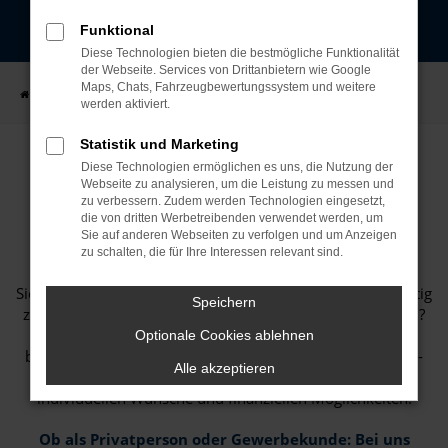
Funktional
Diese Technologien bieten die bestmögliche Funktionalität
der Webseite. Services von Drittanbietern wie Google
Maps, Chats, Fahrzeugbewertungssystem und weitere
Startseite
BLOG
Niedermayer BLOG
werden aktiviert.
Statistik und Marketing
Diese Technologien ermöglichen es uns, die Nutzung der
Webseite zu analysieren, um die Leistung zu messen und
zu verbessern. Zudem werden Technologien eingesetzt,
FLEXIBEL, MODERN MIT IHREM AUTOHAUS
die von dritten Werbetreibenden verwendet werden, um
Sie auf anderen Webseiten zu verfolgen und um Anzeigen
NIEDERMAYER
zu schalten, die für Ihre Interessen relevant sind.
Sie möchten ein modernes Auto fahren, ohne sich langfristig
Speichern
zu binden oder hohe Kosten auf einen Schlag zu bezahlen?
Dann ist Leasing genau die richtige Lösung für Sie. Wir
Optionale Cookies ablehnen
bieten Ihnen maßgeschneiderte Leasingangebote für Neu-
Alle akzeptieren
und Gebrauchtwagen – perfekt abgestimmt auf Ihre
individuellen Wünsche und finanziellen Möglichkeiten.
Ob als Privatperson oder Gewerbekunde: Bei uns