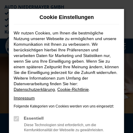
AUTO NIEDERMAYER GMBH
Preiswerte Angebote
Cookie Einstellungen
×
Lieferung an die Haustür
Professionelle Beratung und
Kaufabwicklung
Wir nutzen Cookies, um Ihnen die bestmögliche
Nutzung unserer Webseite zu ermöglichen und unsere
0
Kommunikation mit Ihnen zu verbessern. Wir
Zum
MENÜ
berücksichtigen hierbei Ihre Präferenzen und
Hauptinhalt
verarbeiten Daten für Marketing und Statistiken nur,
springen
wenn Sie uns Ihre Einwilligung geben. Wenn Sie zu
einem späteren Zeitpunkt Ihre Meinung ändern, können
Sie die Einwilligung jederzeit für die Zukunft widerrufen.
Weitere Informationen zum Umfang der
Datenverarbeitung finden Sie hier:
Datenschutzerklärung
,
Cookie-Richtlinie
.
Impressum
Folgende Kategorien von Cookies werden von uns eingesetzt:
Essentiell
Diese Technologien sind erforderlich, um die
FAHRZEUG LEASEN
Kernfunktionalität der Webseite zu gewährleisten.