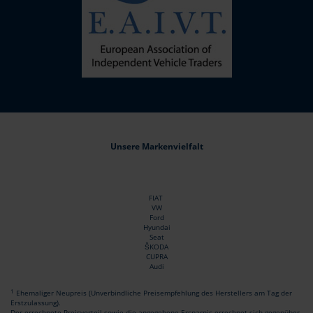
Unsere Markenvielfalt
FIAT
VW
Ford
Hyundai
Seat
ŠKODA
CUPRA
Audi
1
Ehemaliger Neupreis (Unverbindliche Preisempfehlung des Herstellers am Tag der
Erstzulassung).
Der errechnete Preisvorteil sowie die angegebene Ersparnis errechnet sich gegenüber