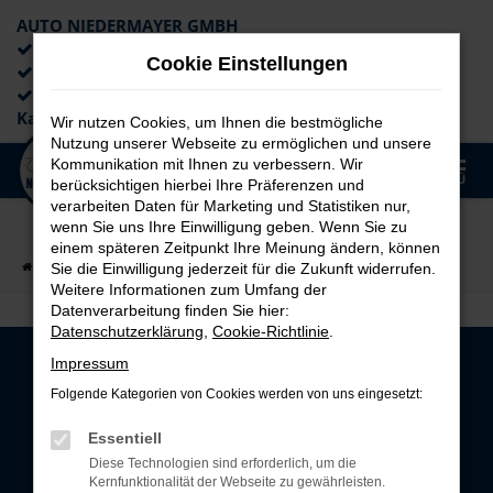
AUTO NIEDERMAYER GMBH
Preiswerte Angebote
Cookie Einstellungen
×
Lieferung an die Haustür
Professionelle Beratung und
Kaufabwicklung
Wir nutzen Cookies, um Ihnen die bestmögliche
Nutzung unserer Webseite zu ermöglichen und unsere
0
Kommunikation mit Ihnen zu verbessern. Wir
Zum
MENÜ
berücksichtigen hierbei Ihre Präferenzen und
Hauptinhalt
verarbeiten Daten für Marketing und Statistiken nur,
springen
wenn Sie uns Ihre Einwilligung geben. Wenn Sie zu
einem späteren Zeitpunkt Ihre Meinung ändern, können
Startseite
BLOG
Niedermayer BLOG
Sie die Einwilligung jederzeit für die Zukunft widerrufen.
Weitere Informationen zum Umfang der
Datenverarbeitung finden Sie hier:
Datenschutzerklärung
,
Cookie-Richtlinie
.
Impressum
Folgende Kategorien von Cookies werden von uns eingesetzt:
WAHNSINN
Essentiell
Kaum zu glauben
Diese Technologien sind erforderlich, um die
Kernfunktionalität der Webseite zu gewährleisten.