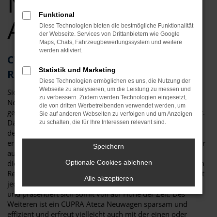
Neuwagen Top
Funktional
Angebote
Diese Technologien bieten die bestmögliche Funktionalität
der Webseite. Services von Drittanbietern wie Google
Maps, Chats, Fahrzeugbewertungssystem und weitere
werden aktiviert.
CUPRA Ateca – als Neuwagen für
Statistik und Marketing
Regensburg kaum zu toppen
Diese Technologien ermöglichen es uns, die Nutzung der
Webseite zu analysieren, um die Leistung zu messen und
Sicher haben Sie schon viel über den CUPRA Ateca
zu verbessern. Zudem werden Technologien eingesetzt,
Neuwagen gelesen und festgestellt, dass es kaum ein
die von dritten Werbetreibenden verwendet werden, um
geeigneteres Fahrzeug für Regensburg und Umgebung gibt.
Sie auf anderen Webseiten zu verfolgen und um Anzeigen
Da ist zum einen die überzeugende Optik, die klar und
zu schalten, die für Ihre Interessen relevant sind.
deutlich die Zugehörigkeit zur Modellfamilie von CUPRA
erkennen lässt und doch eigenständig ausfällt. Da sind aber
Speichern
auch die vielen Extras der aktuellen Modellgeneration und
die Assistenzsysteme. Für einen CUPRA Ateca Neuwagen in
Optionale Cookies ablehnen
Regensburg sprich in erster Linie der Sicherheitsaspekt. Mit
Alle akzeptieren
jeder Generation hat das Fahrzeug neue Technik erhalten
und präsentiert sich somit voll auf Höhe der Zeit. Des
Weiteren ist ein CUPRA Ateca Neuwagen sparsam und
effizient und erfreut vielleicht auch mit der einen oder