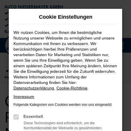
AUTO NIEDERMAYER GMBH
Preiswerte Angebote
Cookie Einstellungen
×
Lieferung an die Haustür
Professionelle Beratung und
Kaufabwicklung
Wir nutzen Cookies, um Ihnen die bestmögliche
Nutzung unserer Webseite zu ermöglichen und unsere
0
Kommunikation mit Ihnen zu verbessern. Wir
Zum
MENÜ
berücksichtigen hierbei Ihre Präferenzen und
Hauptinhalt
verarbeiten Daten für Marketing und Statistiken nur,
springen
wenn Sie uns Ihre Einwilligung geben. Wenn Sie zu
einem späteren Zeitpunkt Ihre Meinung ändern, können
Startseite
Regensburg
CUPRA
CUPRA Ateca
CUPRA Ateca für
Sie die Einwilligung jederzeit für die Zukunft widerrufen.
Weitere Informationen zum Umfang der
Regensburg Neuwagen Top Angebote
Datenverarbeitung finden Sie hier:
Datenschutzerklärung
,
Cookie-Richtlinie
.
CUPRA Ateca für
Impressum
Folgende Kategorien von Cookies werden von uns eingesetzt:
Regensburg
Essentiell
Diese Technologien sind erforderlich, um die
Kernfunktionalität der Webseite zu gewährleisten.