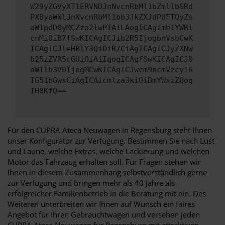
W29yZGVyXT1ERVNDJnNvcnRbMl1bZmllbGRd
PXByaWNlJnNvcnRbMl1bb3JkZXJdPUFTQyZs
aW1pdD0yMCZza2lwPTAiLAogICAgImhlYWRl
cnMiOiB7fSwKICAgICJib2R5IjogbnVsbCwK
ICAgICJleHBlY3QiOiB7CiAgICAgICJyZXNw
b25zZVR5cGUiOiAiIgogICAgfSwKICAgICJ0
aW1lb3V0IjogMCwKICAgICJwcm9ncmVzcyI6
IG51bGwsCiAgICAicmlza3kiOiBmYWxzZQog
IH0KfQ==
Für den CUPRA Ateca Neuwagen in Regensburg steht Ihnen
unser Konfigurator zur Verfügung. Bestimmen Sie nach Lust
und Laune, welche Extras, welche Lackierung und welchen
Motor das Fahrzeug erhalten soll. Für Fragen stehen wir
Ihnen in diesem Zusammenhang selbstverständlich gerne
zur Verfügung und bringen mehr als 40 Jahre als
erfolgreicher Familienbetrieb in die Beratung mit ein. Des
Weiteren unterbreiten wir Ihnen auf Wunsch ein faires
Angebot für Ihren Gebrauchtwagen und versehen jeden
CUPRA Ateca Neuwagen für Regensburg mit attraktiven