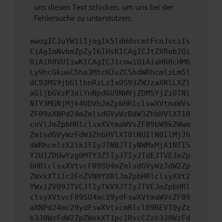
uns diesen Text schicken, um uns bei der
Fehlersuche zu unterstützen:
ewogICJuYW1lIjogIk5ldHdvcmtFcnJvciIs
CiAgImNvbmZpZyI6IHsKICAgICJtZXRob2Qi
OiAiR0VUIiwKICAgICJ1cmwiOiAiaHR0cHM6
Ly9hcGkueC5ha3MtcHJvZC5hdWRhcmlzLm5l
dC92MS9jbGllbnRzLzIxOS93ZWJzaXRlLXZl
aGljbGVzP3dlYnNpdGU9NWVjZDM5YjZiOTNl
NTY3MGNjMjk4ODVhJmZpbHRlclswXVtmaWVs
ZF09aXNPd24mZmlsdGVyWzBdW3ZhbHVlXT10
cnVlJmZpbHRlclsxXVtmaWVsZF09bW9kZWwm
ZmlsdGVyWzFdW3ZhbHVlXT0lNUIlN0IlMjJh
dWRhcmlzX2lkJTIyJTNBJTIyNWMxMjA1NTI5
Y2U1ZDUwYzg0MTY3ZTIyJTIyJTdEJTVEJmZp
bHRlclsxXVtvcF09SU4mZmlsdGVyWzJdW2Zp
ZWxkXT11c2FnZVN0YXRlJmZpbHRlclsyXVt2
YWx1ZV09JTVCJTIyTkVXJTIyJTVEJmZpbHRl
clsyXVtvcF09SU4mc29ydFswXVtmaWVsZF09
aXNPd24mc29ydFswXVtvcmRlcl09REVTQyZz
b3J0WzFdW2ZpZWxkXT1pc1RvcCZzb3J0WzFd