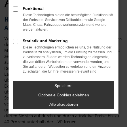
Angebote
Funktional
Diese Technologien bieten die bestmögliche Funktionalität
Herausragendes Fahrzeug: der CUPRA
der Webseite. Services von Drittanbietern wie Google
Maps, Chats, Fahrzeugbewertungssystem und weitere
Ateca für Regensburg
werden aktiviert.
Vergleichstest und Erfahrungsberichte zeigen eindeutig, dass
Statistik und Marketing
der CUPRA Ateca ein erstklassiges Fahrzeug ist. Für Ihre
Diese Technologien ermöglichen es uns, die Nutzung der
Mobilität in Regensburg ist das Modell perfekt geeignet und
Webseite zu analysieren, um die Leistung zu messen und
zeichnet sich sowohl durch seine Verarbeitungsqualität als
zu verbessern. Zudem werden Technologien eingesetzt,
auch die vielen Extras aus. Nicht nur im Stadtverkehr in
die von dritten Werbetreibenden verwendet werden, um
Sie auf anderen Webseiten zu verfolgen und um Anzeigen
Regensburg ist der CUPRA Ateca die beste Wahl: auch auf
zu schalten, die für Ihre Interessen relevant sind.
Landstraße und Autobahn erweist sich das Modell als
überzeugend. Bei Auto Niedermayer verstehen wir uns als
Experten rund um den CUPRA Ateca und haben – im
Speichern
übertragenen Sinne – bereits zahlreiche Modelle auf die
Optionale Cookies ablehnen
Straßen von Regensburg geschickt. Als Familienbetrieb
verfügen wir über eine Erfahrung von mehr als 40 Jahren
Alle akzeptieren
und beraten Sie gerne fair und kompetent. Darüber hinaus
dürfen Sie sich auf durch und durch attraktive Preise bis zu
40 Prozent unterhalb der UVP freuen.