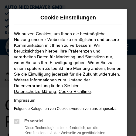
AUTO NIEDERMAYER GMBH
Preiswerte Angebote
Cookie Einstellungen
×
Lieferung an die Haustür
Professionelle Beratung und
Kaufabwicklung
Wir nutzen Cookies, um Ihnen die bestmögliche
Nutzung unserer Webseite zu ermöglichen und unsere
0
Kommunikation mit Ihnen zu verbessern. Wir
Zum
MENÜ
berücksichtigen hierbei Ihre Präferenzen und
Hauptinhalt
verarbeiten Daten für Marketing und Statistiken nur,
springen
wenn Sie uns Ihre Einwilligung geben. Wenn Sie zu
einem späteren Zeitpunkt Ihre Meinung ändern, können
Startseite
Regensburg
CUPRA
CUPRA Ateca für Regensburg Top
Sie die Einwilligung jederzeit für die Zukunft widerrufen.
Weitere Informationen zum Umfang der
Angebote
Datenverarbeitung finden Sie hier:
Datenschutzerklärung
,
Cookie-Richtlinie
.
CUPRA Ateca für
Impressum
Folgende Kategorien von Cookies werden von uns eingesetzt:
Regensburg Top
Essentiell
Diese Technologien sind erforderlich, um die
Kernfunktionalität der Webseite zu gewährleisten.