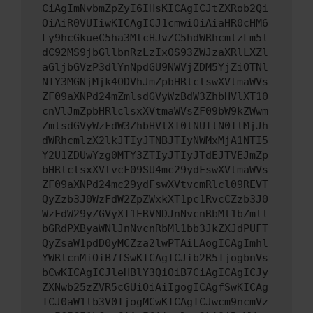
CiAgImNvbmZpZyI6IHsKICAgICJtZXRob2Qi
OiAiR0VUIiwKICAgICJ1cmwiOiAiaHR0cHM6
Ly9hcGkueC5ha3MtcHJvZC5hdWRhcmlzLm5l
dC92MS9jbGllbnRzLzIxOS93ZWJzaXRlLXZl
aGljbGVzP3dlYnNpdGU9NWVjZDM5YjZiOTNl
NTY3MGNjMjk4ODVhJmZpbHRlclswXVtmaWVs
ZF09aXNPd24mZmlsdGVyWzBdW3ZhbHVlXT10
cnVlJmZpbHRlclsxXVtmaWVsZF09bW9kZWwm
ZmlsdGVyWzFdW3ZhbHVlXT0lNUIlN0IlMjJh
dWRhcmlzX2lkJTIyJTNBJTIyNWMxMjA1NTI5
Y2U1ZDUwYzg0MTY3ZTIyJTIyJTdEJTVEJmZp
bHRlclsxXVtvcF09SU4mc29ydFswXVtmaWVs
ZF09aXNPd24mc29ydFswXVtvcmRlcl09REVT
QyZzb3J0WzFdW2ZpZWxkXT1pc1RvcCZzb3J0
WzFdW29yZGVyXT1ERVNDJnNvcnRbMl1bZmll
bGRdPXByaWNlJnNvcnRbMl1bb3JkZXJdPUFT
QyZsaW1pdD0yMCZza2lwPTAiLAogICAgImhl
YWRlcnMiOiB7fSwKICAgICJib2R5IjogbnVs
bCwKICAgICJleHBlY3QiOiB7CiAgICAgICJy
ZXNwb25zZVR5cGUiOiAiIgogICAgfSwKICAg
ICJ0aW1lb3V0IjogMCwKICAgICJwcm9ncmVz