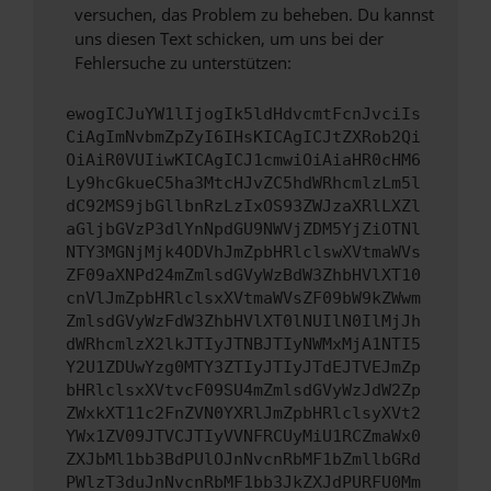
versuchen, das Problem zu beheben. Du kannst
uns diesen Text schicken, um uns bei der
Fehlersuche zu unterstützen:
ewogICJuYW1lIjogIk5ldHdvcmtFcnJvciIs
CiAgImNvbmZpZyI6IHsKICAgICJtZXRob2Qi
OiAiR0VUIiwKICAgICJ1cmwiOiAiaHR0cHM6
Ly9hcGkueC5ha3MtcHJvZC5hdWRhcmlzLm5l
dC92MS9jbGllbnRzLzIxOS93ZWJzaXRlLXZl
aGljbGVzP3dlYnNpdGU9NWVjZDM5YjZiOTNl
NTY3MGNjMjk4ODVhJmZpbHRlclswXVtmaWVs
ZF09aXNPd24mZmlsdGVyWzBdW3ZhbHVlXT10
cnVlJmZpbHRlclsxXVtmaWVsZF09bW9kZWwm
ZmlsdGVyWzFdW3ZhbHVlXT0lNUIlN0IlMjJh
dWRhcmlzX2lkJTIyJTNBJTIyNWMxMjA1NTI5
Y2U1ZDUwYzg0MTY3ZTIyJTIyJTdEJTVEJmZp
bHRlclsxXVtvcF09SU4mZmlsdGVyWzJdW2Zp
ZWxkXT11c2FnZVN0YXRlJmZpbHRlclsyXVt2
YWx1ZV09JTVCJTIyVVNFRCUyMiU1RCZmaWx0
ZXJbMl1bb3BdPUlOJnNvcnRbMF1bZmllbGRd
PWlzT3duJnNvcnRbMF1bb3JkZXJdPURFU0Mm