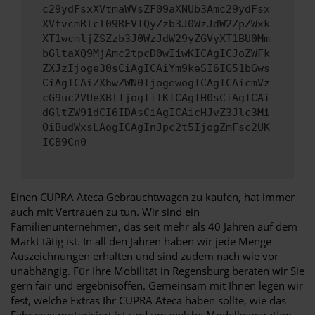
c29ydFsxXVtmaWVsZF09aXNUb3Amc29ydFsx
XVtvcmRlcl09REVTQyZzb3J0WzJdW2ZpZWxk
XT1wcmljZSZzb3J0WzJdW29yZGVyXT1BU0Mm
bGltaXQ9MjAmc2tpcD0wIiwKICAgICJoZWFk
ZXJzIjoge30sCiAgICAiYm9keSI6IG51bGws
CiAgICAiZXhwZWN0IjogewogICAgICAicmVz
cG9uc2VUeXBlIjogIiIKICAgIH0sCiAgICAi
dGltZW91dCI6IDAsCiAgICAicHJvZ3Jlc3Mi
OiBudWxsLAogICAgInJpc2t5IjogZmFsc2UK
ICB9Cn0=
Einen CUPRA Ateca Gebrauchtwagen zu kaufen, hat immer
auch mit Vertrauen zu tun. Wir sind ein
Familienunternehmen, das seit mehr als 40 Jahren auf dem
Markt tätig ist. In all den Jahren haben wir jede Menge
Auszeichnungen erhalten und sind zudem nach wie vor
unabhängig. Für Ihre Mobilität in Regensburg beraten wir Sie
gern fair und ergebnisoffen. Gemeinsam mit Ihnen legen wir
fest, welche Extras Ihr CUPRA Ateca haben sollte, wie das
Fahrzeug motorisiert ist und um welche Modellgeneration