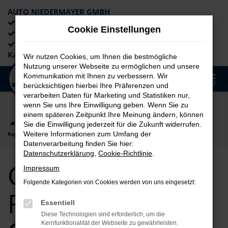
AUTO NIEDERMAYER GMBH
Preiswerte Angebote
Cookie Einstellungen
×
Lieferung an die Haustür
Professionelle Beratung und
Kaufabwicklung
Wir nutzen Cookies, um Ihnen die bestmögliche
Nutzung unserer Webseite zu ermöglichen und unsere
0
Kommunikation mit Ihnen zu verbessern. Wir
Zum
MENÜ
berücksichtigen hierbei Ihre Präferenzen und
Hauptinhalt
verarbeiten Daten für Marketing und Statistiken nur,
springen
wenn Sie uns Ihre Einwilligung geben. Wenn Sie zu
einem späteren Zeitpunkt Ihre Meinung ändern, können
Startseite
Regensburg
CUPRA
CUPRA Ateca
CUPRA Ateca für
Sie die Einwilligung jederzeit für die Zukunft widerrufen.
Weitere Informationen zum Umfang der
Regensburg Gebrauchtwagen Top Angebote
Datenverarbeitung finden Sie hier:
Datenschutzerklärung
,
Cookie-Richtlinie
.
CUPRA Ateca für
Impressum
Folgende Kategorien von Cookies werden von uns eingesetzt:
Regensburg
Essentiell
Diese Technologien sind erforderlich, um die
Kernfunktionalität der Webseite zu gewährleisten.