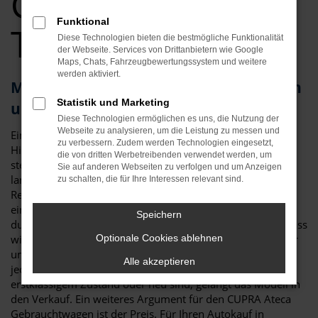
Gebrauchtwagen
Funktional
Top Angebote
Diese Technologien bieten die bestmögliche Funktionalität
der Webseite. Services von Drittanbietern wie Google
Maps, Chats, Fahrzeugbewertungssystem und weitere
werden aktiviert.
Mit dem CUPRA Ateca Gebrauchtwagen
Statistik und Marketing
unterwegs in Regensburg
Diese Technologien ermöglichen es uns, die Nutzung der
Webseite zu analysieren, um die Leistung zu messen und
Ein CUPRA Ateca Gebrauchtwagen ist gleich in mehrerlei
zu verbessern. Zudem werden Technologien eingesetzt,
Hinsicht die perfekte Wahl für Regensburg. An erster Stelle
die von dritten Werbetreibenden verwendet werden, um
steht die Qualität: der CUPRA Ateca gilt als besonders
Sie auf anderen Webseiten zu verfolgen und um Anzeigen
langlebig und zeigt sich nur wenig anfällig für Pannen. Zu
zu schalten, die für Ihre Interessen relevant sind.
Reparaturen kommt es nur selten und so erwerben Sie mit
einem CUPRA Ateca Gebrauchtwagen für Regensburg ein
Speichern
durch und durch zuverlässiges Fahrzeug. Hinzu kommt, dass
wir bei Auto Niedermayer jedes gebrauchte Fahrzeug einer
Optionale Cookies ablehnen
umfangreichen Kontrolle unterziehen. Nur, wenn wirklich
Alle akzeptieren
jedes Details stimmt und auch die Verschleißteile in
erstklassigem Zustand oder neu sind, gelangt das Modell in
den Verkauf. Ein weiteres Argument für den CUPRA Ateca
Gebrauchtwagen ist der Preis. Für Ihren Autokauf in