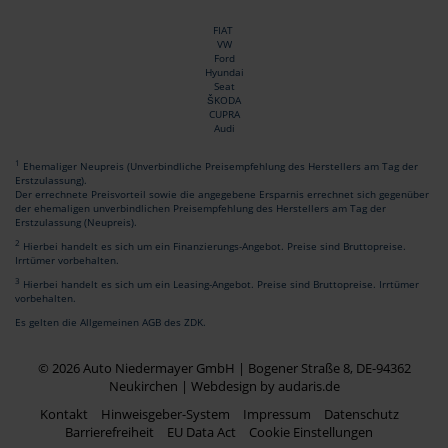
FIAT
VW
Ford
Hyundai
Seat
ŠKODA
CUPRA
Audi
1
Ehemaliger Neupreis (Unverbindliche Preisempfehlung des Herstellers am Tag der
Erstzulassung).
Der errechnete Preisvorteil sowie die angegebene Ersparnis errechnet sich gegenüber
der ehemaligen unverbindlichen Preisempfehlung des Herstellers am Tag der
Erstzulassung (Neupreis).
2
Hierbei handelt es sich um ein Finanzierungs-Angebot. Preise sind Bruttopreise.
Irrtümer vorbehalten.
3
Hierbei handelt es sich um ein Leasing-Angebot. Preise sind Bruttopreise. Irrtümer
vorbehalten.
Es gelten die Allgemeinen AGB des ZDK.
© 2026 Auto Niedermayer GmbH | Bogener Straße 8, DE-94362
Neukirchen |
Webdesign by audaris.de
Kontakt
Hinweisgeber-System
Impressum
Datenschutz
Barrierefreiheit
EU Data Act
Cookie Einstellungen