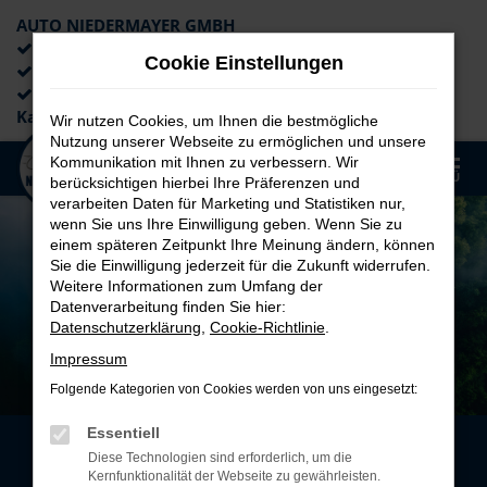
AUTO NIEDERMAYER GMBH
Preiswerte Angebote
Cookie Einstellungen
×
Lieferung an die Haustür
Professionelle Beratung und
Kaufabwicklung
Wir nutzen Cookies, um Ihnen die bestmögliche
Nutzung unserer Webseite zu ermöglichen und unsere
0
Kommunikation mit Ihnen zu verbessern. Wir
Zum
MENÜ
berücksichtigen hierbei Ihre Präferenzen und
Hauptinhalt
verarbeiten Daten für Marketing und Statistiken nur,
springen
wenn Sie uns Ihre Einwilligung geben. Wenn Sie zu
einem späteren Zeitpunkt Ihre Meinung ändern, können
Sie die Einwilligung jederzeit für die Zukunft widerrufen.
Weitere Informationen zum Umfang der
Datenverarbeitung finden Sie hier:
Datenschutzerklärung
,
Cookie-Richtlinie
.
Impressum
Folgende Kategorien von Cookies werden von uns eingesetzt:
Essentiell
Diese Technologien sind erforderlich, um die
NACHHALTIGKEIT
Kernfunktionalität der Webseite zu gewährleisten.