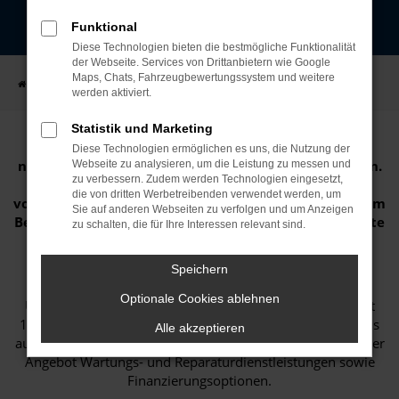
Funktional
Diese Technologien bieten die bestmögliche Funktionalität
der Webseite. Services von Drittanbietern wie Google
Maps, Chats, Fahrzeugbewertungssystem und weitere
Startseite
UNTERNEHMEN
Nachhaltigkeit
werden aktiviert.
Statistik und Marketing
Die Auto Niedermayer GmbH engagiert sich für
Diese Technologien ermöglichen es uns, die Nutzung der
nachhaltiges und verantwortungsvolles Wirtschaften.
Webseite zu analysieren, um die Leistung zu messen und
zu verbessern. Zudem werden Technologien eingesetzt,
Wir verpflichten uns zur Einhaltung der
die von dritten Werbetreibenden verwendet werden, um
vorgeschriebenen Nachhaltigkeitsstandards. In diesem
Sie auf anderen Webseiten zu verfolgen und um Anzeigen
Bericht legen wir unsere Maßnahmen und Fortschritte
zu schalten, die für Ihre Interessen relevant sind.
im Bereich
Umwelt, Soziales
und
Unternehmensführung
offen.
Speichern
Die Auto Niedermayer GmbH ist ein mittelständisches
Optionale Cookies ablehnen
Unternehmen mit Sitz in 94362 Neukirchen. Wir sind seit
1984 im Automobilsektor tätig und bieten sowohl Neu- als
Alle akzeptieren
auch Gebrauchtfahrzeuge an. Darüber hinaus umfasst unser
Angebot Wartungs- und Reparaturdienstleistungen sowie
Finanzierungsoptionen.