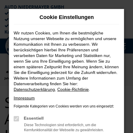
AUTO NIEDERMAYER GMBH
Preiswerte Angebote
Cookie Einstellungen
×
Lieferung an die Haustür
Professionelle Beratung und
Kaufabwicklung
Wir nutzen Cookies, um Ihnen die bestmögliche
Nutzung unserer Webseite zu ermöglichen und unsere
0
Kommunikation mit Ihnen zu verbessern. Wir
Zum
MENÜ
berücksichtigen hierbei Ihre Präferenzen und
Hauptinhalt
verarbeiten Daten für Marketing und Statistiken nur,
springen
wenn Sie uns Ihre Einwilligung geben. Wenn Sie zu
einem späteren Zeitpunkt Ihre Meinung ändern, können
Startseite
Augsburg
Seat
Seat Ibiza
Seat Ibiza für Augsburg
Sie die Einwilligung jederzeit für die Zukunft widerrufen.
Weitere Informationen zum Umfang der
Jahreswagen Top Angebote
Datenverarbeitung finden Sie hier:
Datenschutzerklärung
,
Cookie-Richtlinie
.
Seat Ibiza für
Impressum
Folgende Kategorien von Cookies werden von uns eingesetzt:
Augsburg
Essentiell
Diese Technologien sind erforderlich, um die
Kernfunktionalität der Webseite zu gewährleisten.