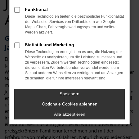
Jahreswagen Top
Funktional
Angebote
Diese Technologien bieten die bestmögliche Funktionalität
der Webseite. Services von Drittanbietern wie Google
Maps, Chats, Fahrzeugbewertungssystem und weitere
werden aktiviert.
Geld sparen in Augsburg? Ihr Seat Ibiza
Statistik und Marketing
Jahreswagen wartet
Diese Technologien ermöglichen es uns, die Nutzung der
Webseite zu analysieren, um die Leistung zu messen und
Ein Kompromiss? Wohl kaum, denn ein Seat Ibiza
zu verbessern. Zudem werden Technologien eingesetzt,
Jahreswagen für Augsburg vereint eher das Beste aus der
die von dritten Werbetreibenden verwendet werden, um
Welt der Neuwagen und der Gebrauchtfahrzeuge. Wie es der
Sie auf anderen Webseiten zu verfolgen und um Anzeigen
Name bereits sagt, darf der Termin der ersten Zulassung
zu schalten, die für Ihre Interessen relevant sind.
maximal ein Jahr zurückliegen. Die Folge ist, dass nahezu
jeder Seat Ibiza Jahreswagen der aktuellen Modellgeneration
Speichern
entstammt und damit in puncto Extras und Ausstattung voll
und ganz einem Neuwagen entspricht. Der Vorteil: es
Optionale Cookies ablehnen
entstehen keinerlei Wartezeiten und das Fahrzeug ist bereits
Alle akzeptieren
im besten Sinne des Wortes eingefahren. Für den
einwandfreien Zustand garantieren wir mit unserem Ruf als
preisgekröntem Familienunternehmen und mit der
Erfahrung von mehr als 40 Jahren. Natürlich wird jeder Seat