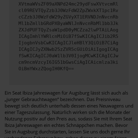
XVtmaWVsZF09aXNPd24mc29ydFswXVtvcmRl
cl09REVTQyZzb3J0WzFdW2ZpZWxkXT1pc1Rv
cCZzb3J0WzFdW29yZGVyXT1ERVNDJnNvcnRb
Ml1bZmllbGRdPXByaWNlJnNvcnRbMl1bb3Jk
ZXJdPUFTQyZsaW1pdD0yMCZza2lwPTAiLAog
ICAgImhlYWRlcnMiOiB7fSwKICAgICJib2R5
IjogbnVsbCwKICAgICJleHBlY3QiOiB7CiAg
ICAgICJyZXNwb25zZVR5cGUiOiAiIgogICAg
fSwKICAgICJ0aW1lb3V0IjogMCwKICAgICJw
cm9ncmVzcyI6IG51bGwsCiAgICAicmlza3ki
OiBmYWxzZQogIH0KfQ==
Ein Seat Ibiza Jahreswagen für Augsburg lässt sich auch als
„junger Gebrauchtwagen“ bezeichnen. Das Preisniveau
bewegt sich deutlich unterhalb dessen eines Neuwagens und
einer Tageszulassung. Natürlich wirken sich die Monate der
Nutzung positiv auf den Preis aus, sodass Sie mit Ihrem Seat
Ibiza Jahreswagen ein echtes Schnäppchen machen. Bevor
Sie in Augsburg durchstarten, lassen Sie uns doch gerne Ihr
vorhandenes Fahrzeug bzw. geben dieses zu einem fairen