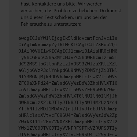
hast, kontaktiere uns bitte. Wir werden
versuchen, das Problem zu beheben. Du kannst
uns diesen Text schicken, um uns bei der
Fehlersuche zu unterstützen:
ewogICJuYW1lIjogIk5ldHdvcmtFcnJvciIs
CiAgImNvbmZpZyI6IHsKICAgICJtZXRob2Qi
OiAiR0VUIiwKICAgICJ1cmwiOiAiaHR0cHM6
Ly9hcGkueC5ha3MtcHJvZC5hdWRhcmlzLm5l
dC92MS9jbGllbnRzLzIxOS93ZWJzaXRlLXZl
aGljbGVzP3dlYnNpdGU9NWVjZDM5YjZiOTNl
NTY3MGNjMjk4ODVhJmZpbHRlclswXVtmaWVs
ZF09aXNPd24mZmlsdGVyWzBdW3ZhbHVlXT10
cnVlJmZpbHRlclsxXVtmaWVsZF09bW9kZWwm
ZmlsdGVyWzFdW3ZhbHVlXT0lNUIlN0IlMjJh
dWRhcmlzX2lkJTIyJTNBJTIyNWI4M2UzNzc4
YTlhNTIzMDI1MDAxZjdjJTIyJTdEJTVEJmZp
bHRlclsxXVtvcF09SU4mZmlsdGVyWzJdW2Zp
ZWxkXT11c2FnZVN0YXRlJmZpbHRlclsyXVt2
YWx1ZV09JTVCJTIyVVNFRF9PTkVZRUFSJTIy
JTVEJmZpbHRlclsyXVtvcF09SU4mc29ydFsw