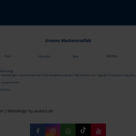
Unsere Markenvielfalt
Ford
Hyundai
Seat
ŠKODA
lassung).
r ehemaligen unverbindlichen Preisempfehlung des Herstellers am Tag der Erstzulassung (Neu
r vorbehalten.
ehalten.
en |
Webdesign by audaris.de