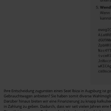
Wende
Wenn d
kannst
ewogI
AiaHR
dGU9N
ZpbHR
Nzc4Y
tvcmR
JnNvc
wKICA
cm9nc
Ihre Entscheidung zugunsten eines Seat Ibiza in Augsburg ist 
Gebrauchtwagen anbieten? Sie haben somit diverse Wahlmöglic
Darüber hinaus bieten wir eine Finanzierung zu knapp kalkul
in Zahlung zu geben. Dadurch, dass wir seit vielen Jahren eine