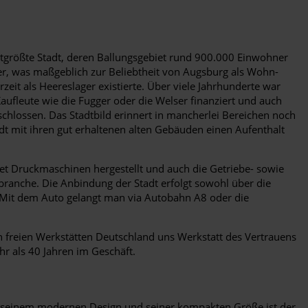
ttgrößte Stadt, deren Ballungsgebiet rund 900.000 Einwohner
hner, was maßgeblich zur Beliebtheit von Augsburg als Wohn-
zeit als Heereslager existierte. Über viele Jahrhunderte war
ufleute wie die Fugger oder die Welser finanziert und auch
hlossen. Das Stadtbild erinnert in mancherlei Bereichen noch
dt mit ihren gut erhaltenen alten Gebäuden einen Aufenthalt
et Druckmaschinen hergestellt und auch die Getriebe- sowie
sbranche. Die Anbindung der Stadt erfolgt sowohl über die
 Mit dem Auto gelangt man via Autobahn A8 oder die
en freien Werkstätten Deutschland uns Werkstatt des Vertrauens
r als 40 Jahren im Geschäft.
Mit seinem modernen Design und seiner kompakten Größe ist der