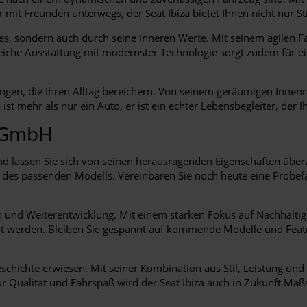
r mit Freunden unterwegs, der Seat Ibiza bietet Ihnen nicht nur S
res, sondern auch durch seine inneren Werte. Mit seinem agilen F
che Ausstattung mit modernster Technologie sorgt zudem für ein
erungen, die Ihren Alltag bereichern. Von seinem geräumigen Inne
t mehr als nur ein Auto, er ist ein echter Lebensbegleiter, der Ihn
r GmbH
d lassen Sie sich von seinen herausragenden Eigenschaften überze
es passenden Modells. Vereinbaren Sie noch heute eine Probefahrt
on und Weiterentwicklung. Mit einem starken Fokus auf Nachhaltigk
t werden. Bleiben Sie gespannt auf kommende Modelle und Featur
geschichte erwiesen. Mit seiner Kombination aus Stil, Leistung und
für Qualität und Fahrspaß wird der Seat Ibiza auch in Zukunft Maß