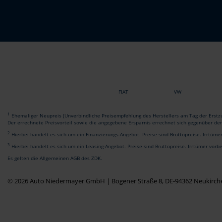
FIAT
VW
1
Ehemaliger Neupreis (Unverbindliche Preisempfehlung des Herstellers am Tag der Erstzu
Der errechnete Preisvorteil sowie die angegebene Ersparnis errechnet sich gegenüber de
2
Hierbei handelt es sich um ein Finanzierungs-Angebot. Preise sind Bruttopreise. Irrtüme
3
Hierbei handelt es sich um ein Leasing-Angebot. Preise sind Bruttopreise. Irrtümer vorb
Es gelten die Allgemeinen AGB des ZDK.
© 2026 Auto Niedermayer GmbH | Bogener Straße 8, DE-94362 Neukirch