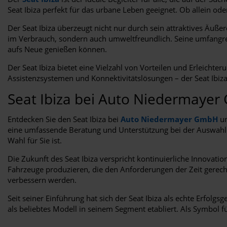
Seat Ibiza perfekt für das urbane Leben geeignet. Ob allein ode
Der Seat Ibiza überzeugt nicht nur durch sein attraktives Äuße
im Verbrauch, sondern auch umweltfreundlich. Seine umfangrei
aufs Neue genießen können.
Der Seat Ibiza bietet eine Vielzahl von Vorteilen und Erleicht
Assistenzsystemen und Konnektivitätslösungen – der Seat Ibiza is
Seat Ibiza bei Auto Niedermaye
Entdecken Sie den Seat Ibiza bei
Auto Niedermayer GmbH
un
eine umfassende Beratung und Unterstützung bei der Auswahl d
Wahl für Sie ist.
Die Zukunft des Seat Ibiza verspricht kontinuierliche Innovati
Fahrzeuge produzieren, die den Anforderungen der Zeit gerech
verbessern werden.
Seit seiner Einführung hat sich der Seat Ibiza als echte Erfolgs
als beliebtes Modell in seinem Segment etabliert. Als Symbol 