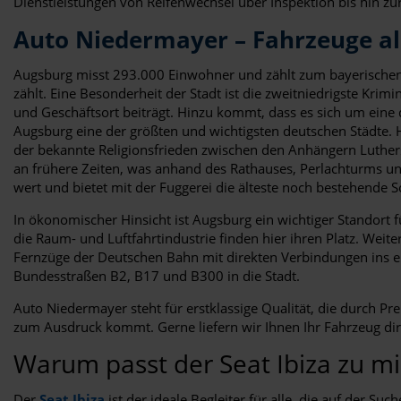
Dienstleistungen von Reifenwechsel über Inspektion bis hin zu
Auto Niedermayer – Fahrzeuge al
Augsburg misst 293.000 Einwohner und zählt zum bayerischen 
zählt. Eine Besonderheit der Stadt ist die zweitniedrigste Kri
und Geschäftsort beiträgt. Hinzu kommt, dass es sich um eine d
Augsburg eine der größten und wichtigsten deutschen Städte. H
der bekannte Religionsfrieden zwischen den Anhängern Luthers
an frühere Zeiten, was anhand des Rathauses, Perlachturms und
wert und bietet mit der Fuggerei die älteste noch bestehende 
In ökonomischer Hinsicht ist Augsburg ein wichtiger Standort
die Raum- und Luftfahrtindustrie finden hier ihren Platz. Weit
Fernzüge der Deutschen Bahn mit direkten Verbindungen ins 
Bundesstraßen B2, B17 und B300 in die Stadt.
Auto Niedermayer steht für erstklassige Qualität, die durch Pr
zum Ausdruck kommt. Gerne liefern wir Ihnen Ihr Fahrzeug dir
Warum passt der Seat Ibiza zu mi
Der
Seat Ibiza
ist der ideale Begleiter für alle, die auf der