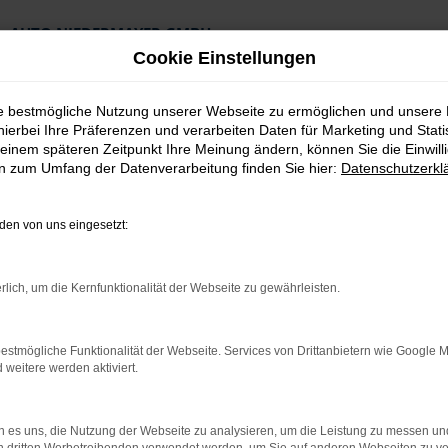
AUTO NIEDERMAYER GMBH
Preiswerte Angebote
Cookie Einstellungen
×
Lieferung an die Haustür
Professionelle Beratung und Kaufabwicklung
ie bestmögliche Nutzung unserer Webseite zu ermöglichen und unsere
hierbei Ihre Präferenzen und verarbeiten Daten für Marketing und Stati
einem späteren Zeitpunkt Ihre Meinung ändern, können Sie die Einwillig
en zum Umfang der Datenverarbeitung finden Sie hier:
Datenschutzerkl
en von uns eingesetzt:
rlich, um die Kernfunktionalität der Webseite zu gewährleisten.
gsburg Top Angebote
estmögliche Funktionalität der Webseite. Services von Drittanbietern wie Google 
eitere werden aktiviert.
t Ibiza für Augsburg
 Seat Ibiza ein erstklassiges Fahrzeug ist. Für Ihre Mobilität in 
 es uns, die Nutzung der Webseite zu analysieren, um die Leistung zu messen u
xtras aus. Nicht nur im Stadtverkehr in Augsburg ist der Seat Ibi