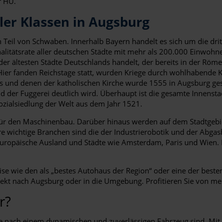
r HU.
ler Klassen in Augsburg
Teil von Schwaben. Innerhalb Bayern handelt es sich um die dri
minalitätsrate aller deutschen Städte mit mehr als 200.000 Einwo
er ältesten Städte Deutschlands handelt, der bereits in der Römer
ier fanden Reichstage statt, wurden Kriege durch wohlhabende Ka
 und denen der katholischen Kirche wurde 1555 in Augsburg gesc
 der Fuggerei deutlich wird. Überhaupt ist die gesamte Innensta
Sozialsiedlung der Welt aus dem Jahr 1521.
 für den Maschinenbau. Darüber hinaus werden auf dem Stadtgebi
ere wichtige Branchen sind die der Industrierobotik und der Abga
europäische Ausland und Städte wie Amsterdam, Paris und Wien.
eise wie den als „bestes Autohaus der Region“ oder eine der best
ekt nach Augsburg oder in die Umgebung. Profitieren Sie von meh
r?
 Suche nach einem dynamischen und zuverlässigen Fahrzeug sind. 