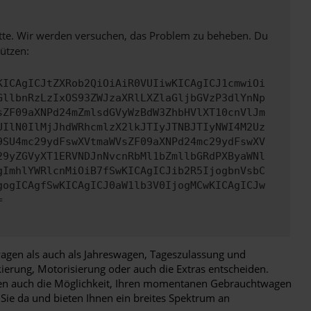
bitte. Wir werden versuchen, das Problem zu beheben. Du
ützen:
KICAgICJtZXRob2QiOiAiR0VUIiwKICAgICJ1cmwiOi
GllbnRzLzIxOS93ZWJzaXRlLXZlaGljbGVzP3dlYnNp
sZF09aXNPd24mZmlsdGVyWzBdW3ZhbHVlXT10cnVlJm
UIlN0IlMjJhdWRhcmlzX2lkJTIyJTNBJTIyNWI4M2Uz
9SU4mc29ydFswXVtmaWVsZF09aXNPd24mc29ydFswXV
29yZGVyXT1ERVNDJnNvcnRbMl1bZmllbGRdPXByaWNl
gImhlYWRlcnMiOiB7fSwKICAgICJib2R5IjogbnVsbC
gogICAgfSwKICAgICJ0aW1lb3V0IjogMCwKICAgICJw
=
uwagen als auch als Jahreswagen, Tageszulassung und
erung, Motorisierung oder auch die Extras entscheiden.
hnen auch die Möglichkeit, Ihren momentanen Gebrauchtwagen
 Sie da und bieten Ihnen ein breites Spektrum an