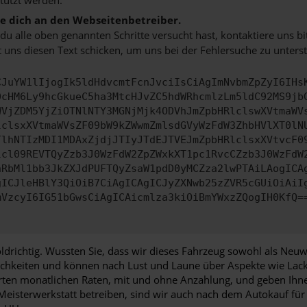
 dich an den Webseitenbetreiber.
u alle oben genannten Schritte versucht hast, kontaktiere uns 
 uns diesen Text schicken, um uns bei der Fehlersuche zu unterst
CJuYW1lIjogIk5ldHdvcmtFcnJvciIsCiAgImNvbmZpZyI6IHs
0cHM6Ly9hcGkueC5ha3MtcHJvZC5hdWRhcmlzLm5ldC92MS9jb
WVjZDM5YjZiOTNlNTY3MGNjMjk4ODVhJmZpbHRlclswXVtmaWV
lclsxXVtmaWVsZF09bW9kZWwmZmlsdGVyWzFdW3ZhbHVlXT0lN
TlhNTIzMDI1MDAxZjdjJTIyJTdEJTVEJmZpbHRlclsxXVtvcF0
lcl09REVTQyZzb3J0WzFdW2ZpZWxkXT1pc1RvcCZzb3J0WzFdW
nRbMl1bb3JkZXJdPUFTQyZsaW1pdD0yMCZza2lwPTAiLAogICA
gICJleHBlY3QiOiB7CiAgICAgICJyZXNwb25zZVR5cGUiOiAiI
mVzcyI6IG51bGwsCiAgICAicmlza3kiOiBmYWxzZQogIH0KfQ=
goldrichtig. Wussten Sie, dass wir dieses Fahrzeug sowohl als Ne
hkeiten und können nach Lust und Laune über Aspekte wie Lacki
ierten monatlichen Raten, mit und ohne Anzahlung, und geben I
 Meisterwerkstatt betreiben, sind wir auch nach dem Autokauf für