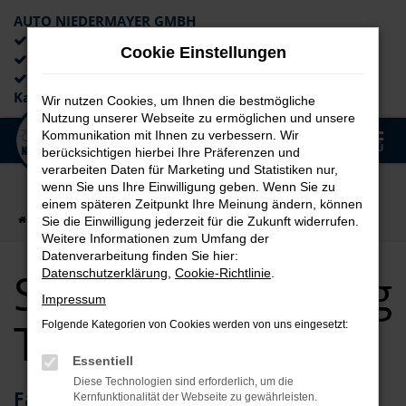
AUTO NIEDERMAYER GMBH
Preiswerte Angebote
Cookie Einstellungen
×
Lieferung an die Haustür
Professionelle Beratung und
Kaufabwicklung
Wir nutzen Cookies, um Ihnen die bestmögliche
Nutzung unserer Webseite zu ermöglichen und unsere
0
Kommunikation mit Ihnen zu verbessern. Wir
Zum
MENÜ
berücksichtigen hierbei Ihre Präferenzen und
Hauptinhalt
verarbeiten Daten für Marketing und Statistiken nur,
springen
wenn Sie uns Ihre Einwilligung geben. Wenn Sie zu
einem späteren Zeitpunkt Ihre Meinung ändern, können
Startseite
Augsburg
Seat für Augsburg Top Angebote
Sie die Einwilligung jederzeit für die Zukunft widerrufen.
Weitere Informationen zum Umfang der
Datenverarbeitung finden Sie hier:
Seat für Augsburg
Datenschutzerklärung
,
Cookie-Richtlinie
.
Impressum
Top Angebote
Folgende Kategorien von Cookies werden von uns eingesetzt:
Essentiell
Diese Technologien sind erforderlich, um die
Fahrzeuge von Seat – perfekt für
Kernfunktionalität der Webseite zu gewährleisten.