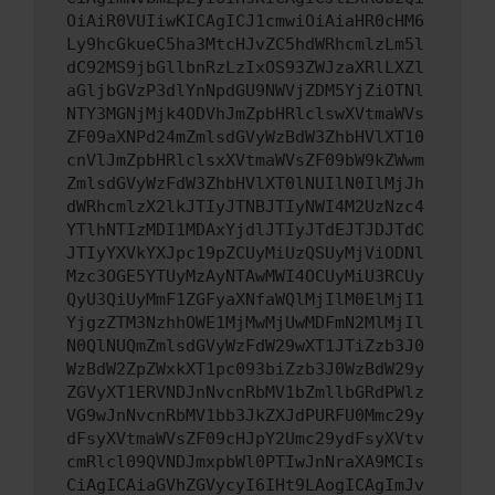
OiAiR0VUIiwKICAgICJ1cmwiOiAiaHR0cHM6
Ly9hcGkueC5ha3MtcHJvZC5hdWRhcmlzLm5l
dC92MS9jbGllbnRzLzIxOS93ZWJzaXRlLXZl
aGljbGVzP3dlYnNpdGU9NWVjZDM5YjZiOTNl
NTY3MGNjMjk4ODVhJmZpbHRlclswXVtmaWVs
ZF09aXNPd24mZmlsdGVyWzBdW3ZhbHVlXT10
cnVlJmZpbHRlclsxXVtmaWVsZF09bW9kZWwm
ZmlsdGVyWzFdW3ZhbHVlXT0lNUIlN0IlMjJh
dWRhcmlzX2lkJTIyJTNBJTIyNWI4M2UzNzc4
YTlhNTIzMDI1MDAxYjdlJTIyJTdEJTJDJTdC
JTIyYXVkYXJpc19pZCUyMiUzQSUyMjViODNl
Mzc3OGE5YTUyMzAyNTAwMWI4OCUyMiU3RCUy
QyU3QiUyMmF1ZGFyaXNfaWQlMjIlM0ElMjI1
YjgzZTM3NzhhOWE1MjMwMjUwMDFmN2MlMjIl
N0QlNUQmZmlsdGVyWzFdW29wXT1JTiZzb3J0
WzBdW2ZpZWxkXT1pc093biZzb3J0WzBdW29y
ZGVyXT1ERVNDJnNvcnRbMV1bZmllbGRdPWlz
VG9wJnNvcnRbMV1bb3JkZXJdPURFU0Mmc29y
dFsyXVtmaWVsZF09cHJpY2Umc29ydFsyXVtv
cmRlcl09QVNDJmxpbWl0PTIwJnNraXA9MCIs
CiAgICAiaGVhZGVycyI6IHt9LAogICAgImJv