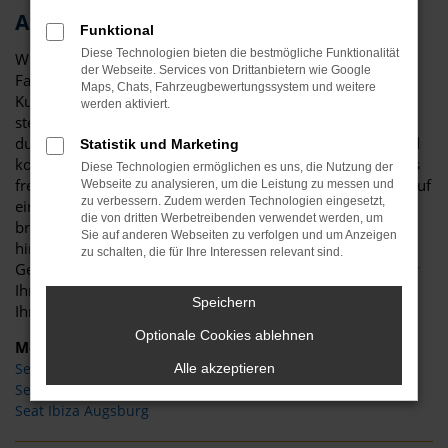
Augsburg und Umgebung
Funktional
Diese Technologien bieten die bestmögliche Funktionalität
Wir von Niedermayer verstehen uns als Experten für die
der Webseite. Services von Drittanbietern wie Google
Fahrzeuge von Seat und sind natürlich auch für unsere
Maps, Chats, Fahrzeugbewertungssystem und weitere
Kundinnen und Kunden aus Augsburg da. Im Vordergrund
werden aktiviert.
steht bei uns die enge Bindung zu unseren Kunden, die
durch die einzigartige Qualität von Seat sowie die faire und
Statistik und Marketing
kompetente Beratung erreicht wird. Zudem wurden wir als
Diese Technologien ermöglichen es uns, die Nutzung der
freies Autohaus mehrfach ausgezeichnet. Freuen Sie sich auf
Webseite zu analysieren, um die Leistung zu messen und
zu verbessern. Zudem werden Technologien eingesetzt,
eine Fülle an Fahrzeugen von Seat in Augsburg und eine
die von dritten Werbetreibenden verwendet werden, um
breite Palette, die vom Neuwagen über Tageszulassung bis
Sie auf anderen Webseiten zu verfolgen und um Anzeigen
hin zu Jahreswagen und erstklassig gepflegten
zu schalten, die für Ihre Interessen relevant sind.
Gebrauchtwagen reicht. Dank unserer Werkstatt bieten wir
Ihnen zudem jede Menge Sonderdienstleistungen rund um
Speichern
Ihren Seat in Augsburg. Auf uns ist Verlass.
Optionale Cookies ablehnen
Modelle
Seat Arona Augsburg
Alle akzeptieren
Seat Ateca Augsburg
Seat Ibiza Augsburg