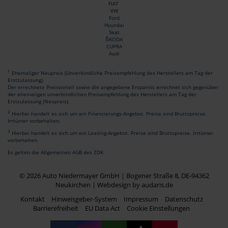
FIAT
VW
Ford
Hyundai
Seat
ŠKODA
CUPRA
Audi
1
Ehemaliger Neupreis (Unverbindliche Preisempfehlung des Herstellers am Tag der
Erstzulassung).
Der errechnete Preisvorteil sowie die angegebene Ersparnis errechnet sich gegenüber
der ehemaligen unverbindlichen Preisempfehlung des Herstellers am Tag der
Erstzulassung (Neupreis).
2
Hierbei handelt es sich um ein Finanzierungs-Angebot. Preise sind Bruttopreise.
Irrtümer vorbehalten.
3
Hierbei handelt es sich um ein Leasing-Angebot. Preise sind Bruttopreise. Irrtümer
vorbehalten.
Es gelten die Allgemeinen AGB des ZDK.
© 2026 Auto Niedermayer GmbH | Bogener Straße 8, DE-94362
Neukirchen |
Webdesign by audaris.de
Kontakt
Hinweisgeber-System
Impressum
Datenschutz
Barrierefreiheit
EU Data Act
Cookie Einstellungen