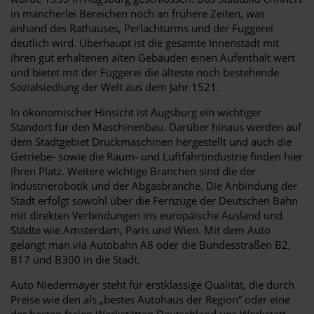
in mancherlei Bereichen noch an frühere Zeiten, was
anhand des Rathauses, Perlachturms und der Fuggerei
deutlich wird. Überhaupt ist die gesamte Innenstadt mit
ihren gut erhaltenen alten Gebäuden einen Aufenthalt wert
und bietet mit der Fuggerei die älteste noch bestehende
Sozialsiedlung der Welt aus dem Jahr 1521.
In ökonomischer Hinsicht ist Augsburg ein wichtiger
Standort für den Maschinenbau. Darüber hinaus werden auf
dem Stadtgebiet Druckmaschinen hergestellt und auch die
Getriebe- sowie die Raum- und Luftfahrtindustrie finden hier
ihren Platz. Weitere wichtige Branchen sind die der
Industrierobotik und der Abgasbranche. Die Anbindung der
Stadt erfolgt sowohl über die Fernzüge der Deutschen Bahn
mit direkten Verbindungen ins europäische Ausland und
Städte wie Amsterdam, Paris und Wien. Mit dem Auto
gelangt man via Autobahn A8 oder die Bundesstraßen B2,
B17 und B300 in die Stadt.
Auto Niedermayer steht für erstklassige Qualität, die durch
Preise wie den als „bestes Autohaus der Region“ oder eine
der besten freien Werkstätten Deutschland uns Werkstatt