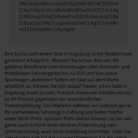
ZHkiOiBudWxsLAogICAgImV4cGVjdCI6IHsK
ICAgICAgInJlc3BvbnNlVHlwZSI6ICIiCiAg
ICB9LAogICAgInRpbWVvdXQiOiAwLAogICAg
InByb2dyZXNzIjogbnVsbCwKICAgICJyaXNr
eSI6IGZhbHNlCiAgfQp9
Ihre Suche nach einem Seat in Augsburg ist bei Niedermayer
garantiert erfolgreich. Wussten Sie schon, dass wir die
gesamte Bandbreite vom Kleinstwagen über Kompakt- und
Mittelklasse-Fahrzeuge bis hin zu SUV und Van sowie
Sportwagen abdecken? Sofern ein Seat auf dem Markt
erhältlich ist, können Sie sich darauf freuen, schon bald in
Augsburg mobil zu sein. Preislich bieten wir Vorteile von bis
zu 40 Prozent gegenüber der unverbindlichen
Preisempfehlung. Des Weiteren nehmen wir jederzeit gerne
Ihr vorhandenes Fahrzeug in Zahlung und bieten hierfür
einen fairen Preis. Apropos Preis: diesen können Sie bei uns
gerne auch in Form einer cleveren Finanzierung oder
Umfinanzierung, auch ohne Anzahlung entrichten. Oder Sie
entscheiden sich für das Leasing? Entdecken Sie die vielen