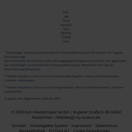
FIAT
VW
Ford
Hyundai
Seat
ŠKODA
CUPRA
Audi
1
Ehemaliger Neupreis (Unverbindliche Preisempfehlung des Herstellers am Tag der
Erstzulassung).
Der errechnete Preisvorteil sowie die angegebene Ersparnis errechnet sich gegenüber
der ehemaligen unverbindlichen Preisempfehlung des Herstellers am Tag der
Erstzulassung (Neupreis).
2
Hierbei handelt es sich um ein Finanzierungs-Angebot. Preise sind Bruttopreise.
Irrtümer vorbehalten.
3
Hierbei handelt es sich um ein Leasing-Angebot. Preise sind Bruttopreise. Irrtümer
vorbehalten.
Es gelten die Allgemeinen AGB des ZDK.
© 2026 Auto Niedermayer GmbH | Bogener Straße 8, DE-94362
Neukirchen |
Webdesign by audaris.de
Kontakt
Hinweisgeber-System
Impressum
Datenschutz
Barrierefreiheit
EU Data Act
Cookie Einstellungen