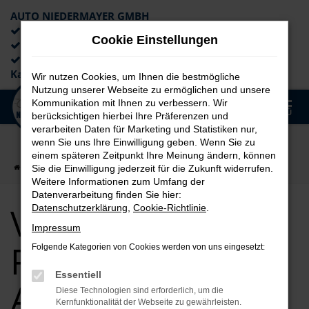
AUTO NIEDERMAYER GMBH
Preiswerte Angebote
Cookie Einstellungen
×
Lieferung an die Haustür
Professionelle Beratung und
Kaufabwicklung
Wir nutzen Cookies, um Ihnen die bestmögliche
Nutzung unserer Webseite zu ermöglichen und unsere
0
Kommunikation mit Ihnen zu verbessern. Wir
Zum
MENÜ
berücksichtigen hierbei Ihre Präferenzen und
Hauptinhalt
verarbeiten Daten für Marketing und Statistiken nur,
springen
wenn Sie uns Ihre Einwilligung geben. Wenn Sie zu
einem späteren Zeitpunkt Ihre Meinung ändern, können
Startseite
Passau
VW
VW Taigo für Passau Top Angebote
Sie die Einwilligung jederzeit für die Zukunft widerrufen.
Weitere Informationen zum Umfang der
Datenverarbeitung finden Sie hier:
VW Taigo für
Datenschutzerklärung
,
Cookie-Richtlinie
.
Impressum
Passau Top
Folgende Kategorien von Cookies werden von uns eingesetzt:
Essentiell
Angebote
Diese Technologien sind erforderlich, um die
Kernfunktionalität der Webseite zu gewährleisten.