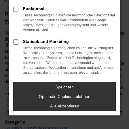
Funktional
Herausragendes Fahrzeug: der VW
Diese Technologien bieten die bestmögliche Funktionalität
Taigo für Passau
der Webseite. Services von Drittanbietern wie Google
Maps, Chats, Fahrzeugbewertungssystem und weitere
werden aktiviert.
Vergleichstest und Erfahrungsberichte zeigen eindeutig, dass
der VW Taigo ein erstklassiges Fahrzeug ist. Für Ihre
Statistik und Marketing
Mobilität in Passau ist das Modell perfekt geeignet und
Diese Technologien ermöglichen es uns, die Nutzung der
zeichnet sich sowohl durch seine Verarbeitungsqualität als
Webseite zu analysieren, um die Leistung zu messen und
auch die vielen Extras aus. Nicht nur im Stadtverkehr in
zu verbessern. Zudem werden Technologien eingesetzt,
Passau ist der VW Taigo die beste Wahl: auch auf Landstraße
die von dritten Werbetreibenden verwendet werden, um
Sie auf anderen Webseiten zu verfolgen und um Anzeigen
und Autobahn erweist sich das Modell als überzeugend. Bei
zu schalten, die für Ihre Interessen relevant sind.
Auto Niedermayer verstehen wir uns als Experten rund um
den VW Taigo und haben – im übertragenen Sinne – bereits
zahlreiche Modelle auf die Straßen von Passau geschickt. Als
Speichern
Familienbetrieb verfügen wir über eine Erfahrung von mehr
Optionale Cookies ablehnen
als 40 Jahren und beraten Sie gerne fair und kompetent.
Darüber hinaus dürfen Sie sich auf durch und durch
Alle akzeptieren
attraktive Preise bis zu 40 Prozent unterhalb der UVP freuen.
Kategorie
VW Taigo Tageszulassung Passau