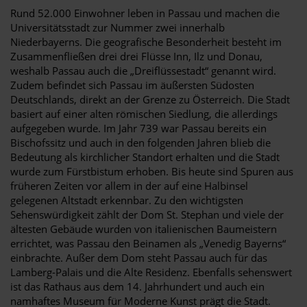
Rund 52.000 Einwohner leben in Passau und machen die
Universitätsstadt zur Nummer zwei innerhalb
Niederbayerns. Die geografische Besonderheit besteht im
Zusammenfließen drei drei Flüsse Inn, Ilz und Donau,
weshalb Passau auch die „Dreiflüssestadt“ genannt wird.
Zudem befindet sich Passau im äußersten Südosten
Deutschlands, direkt an der Grenze zu Österreich. Die Stadt
basiert auf einer alten römischen Siedlung, die allerdings
aufgegeben wurde. Im Jahr 739 war Passau bereits ein
Bischofssitz und auch in den folgenden Jahren blieb die
Bedeutung als kirchlicher Standort erhalten und die Stadt
wurde zum Fürstbistum erhoben. Bis heute sind Spuren aus
früheren Zeiten vor allem in der auf eine Halbinsel
gelegenen Altstadt erkennbar. Zu den wichtigsten
Sehenswürdigkeit zählt der Dom St. Stephan und viele der
ältesten Gebäude wurden von italienischen Baumeistern
errichtet, was Passau den Beinamen als „Venedig Bayerns“
einbrachte. Außer dem Dom steht Passau auch für das
Lamberg-Palais und die Alte Residenz. Ebenfalls sehenswert
ist das Rathaus aus dem 14. Jahrhundert und auch ein
namhaftes Museum für Moderne Kunst prägt die Stadt.