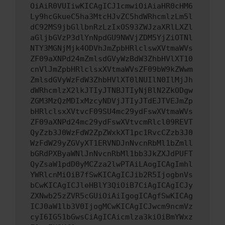
OiAiR0VUIiwKICAgICJ1cmwiOiAiaHR0cHM6
Ly9hcGkueC5ha3MtcHJvZC5hdWRhcmlzLm5l
dC92MS9jbGllbnRzLzIxOS93ZWJzaXRlLXZl
aGljbGVzP3dlYnNpdGU9NWVjZDM5YjZiOTNl
NTY3MGNjMjk4ODVhJmZpbHRlclswXVtmaWVs
ZF09aXNPd24mZmlsdGVyWzBdW3ZhbHVlXT10
cnVlJmZpbHRlclsxXVtmaWVsZF09bW9kZWwm
ZmlsdGVyWzFdW3ZhbHVlXT0lNUIlN0IlMjJh
dWRhcmlzX2lkJTIyJTNBJTIyNjBlN2ZkODgw
ZGM3MzQzMDIxMzcyNDVjJTIyJTdEJTVEJmZp
bHRlclsxXVtvcF09SU4mc29ydFswXVtmaWVs
ZF09aXNPd24mc29ydFswXVtvcmRlcl09REVT
QyZzb3J0WzFdW2ZpZWxkXT1pc1RvcCZzb3J0
WzFdW29yZGVyXT1ERVNDJnNvcnRbMl1bZmll
bGRdPXByaWNlJnNvcnRbMl1bb3JkZXJdPUFT
QyZsaW1pdD0yMCZza2lwPTAiLAogICAgImhl
YWRlcnMiOiB7fSwKICAgICJib2R5IjogbnVs
bCwKICAgICJleHBlY3QiOiB7CiAgICAgICJy
ZXNwb25zZVR5cGUiOiAiIgogICAgfSwKICAg
ICJ0aW1lb3V0IjogMCwKICAgICJwcm9ncmVz
cyI6IG51bGwsCiAgICAicmlza3kiOiBmYWxz