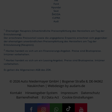
VW
Ford
Hyundai
Seat
ŠKODA
CUPRA
Audi
1
Ehemaliger Neupreis (Unverbindliche Preisempfehlung des Herstellers am Tag der
Erstzulassung).
Der errechnete Preisvorteil sowie die angegebene Ersparnis errechnet sich gegenüber
der ehemaligen unverbindlichen Preisempfehlung des Herstellers am Tag der
Erstzulassung (Neupreis).
2
Hierbei handelt es sich um ein Finanzierungs-Angebot. Preise sind Bruttopreise.
Irrtümer vorbehalten.
3
Hierbei handelt es sich um ein Leasing-Angebot. Preise sind Bruttopreise. Irrtümer
vorbehalten.
Es gelten die Allgemeinen AGB des ZDK.
© 2026 Auto Niedermayer GmbH | Bogener Straße 8, DE-94362
Neukirchen |
Webdesign by audaris.de
Kontakt
Hinweisgeber-System
Impressum
Datenschutz
Barrierefreiheit
EU Data Act
Cookie Einstellungen