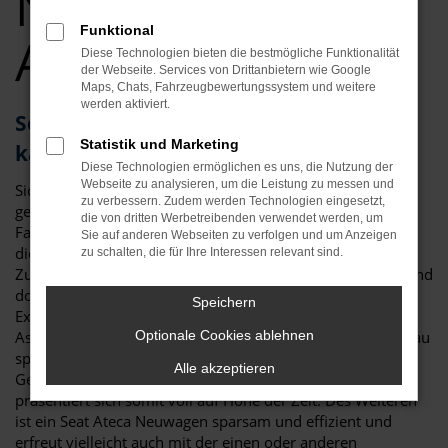
Neuwagen Top
Funktional
Angebote
Diese Technologien bieten die bestmögliche Funktionalität
der Webseite. Services von Drittanbietern wie Google
Maps, Chats, Fahrzeugbewertungssystem und weitere
werden aktiviert.
Seat Ateca – als Neuwagen für Passau
Statistik und Marketing
kaum zu toppen
Diese Technologien ermöglichen es uns, die Nutzung der
Webseite zu analysieren, um die Leistung zu messen und
Sicher haben Sie schon viel über den Seat Ateca Neuwagen
zu verbessern. Zudem werden Technologien eingesetzt,
gelesen und festgestellt, dass es kaum ein geeigneteres
die von dritten Werbetreibenden verwendet werden, um
Fahrzeug für Passau und Umgebung gibt. Da ist zum einen
Sie auf anderen Webseiten zu verfolgen und um Anzeigen
die überzeugende Optik, die klar und deutlich die
zu schalten, die für Ihre Interessen relevant sind.
Zugehörigkeit zur Modellfamilie von Seat erkennen lässt und
doch eigenständig ausfällt. Da sind aber auch die vielen
Speichern
Extras der aktuellen Modellgeneration und die
Assistenzsysteme. Für einen Seat Ateca Neuwagen in Passau
Optionale Cookies ablehnen
sprich in erster Linie der Sicherheitsaspekt. Mit jeder
Alle akzeptieren
Generation hat das Fahrzeug neue Technik erhalten und
präsentiert sich somit voll auf Höhe der Zeit. Des Weiteren
ist ein Seat Ateca Neuwagen sparsam und effizient und
erfreut vielleicht auch mit der einen oder anderen