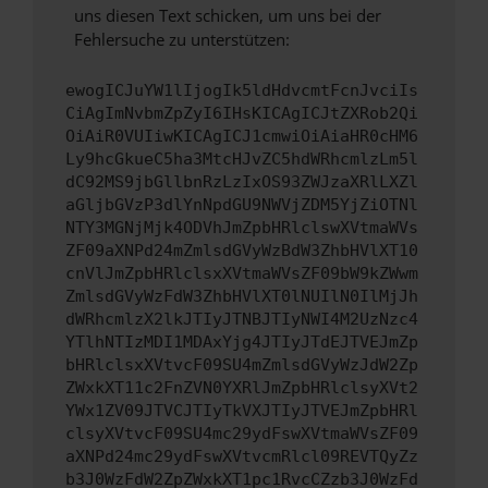
uns diesen Text schicken, um uns bei der
Fehlersuche zu unterstützen:
ewogICJuYW1lIjogIk5ldHdvcmtFcnJvciIs
CiAgImNvbmZpZyI6IHsKICAgICJtZXRob2Qi
OiAiR0VUIiwKICAgICJ1cmwiOiAiaHR0cHM6
Ly9hcGkueC5ha3MtcHJvZC5hdWRhcmlzLm5l
dC92MS9jbGllbnRzLzIxOS93ZWJzaXRlLXZl
aGljbGVzP3dlYnNpdGU9NWVjZDM5YjZiOTNl
NTY3MGNjMjk4ODVhJmZpbHRlclswXVtmaWVs
ZF09aXNPd24mZmlsdGVyWzBdW3ZhbHVlXT10
cnVlJmZpbHRlclsxXVtmaWVsZF09bW9kZWwm
ZmlsdGVyWzFdW3ZhbHVlXT0lNUIlN0IlMjJh
dWRhcmlzX2lkJTIyJTNBJTIyNWI4M2UzNzc4
YTlhNTIzMDI1MDAxYjg4JTIyJTdEJTVEJmZp
bHRlclsxXVtvcF09SU4mZmlsdGVyWzJdW2Zp
ZWxkXT11c2FnZVN0YXRlJmZpbHRlclsyXVt2
YWx1ZV09JTVCJTIyTkVXJTIyJTVEJmZpbHRl
clsyXVtvcF09SU4mc29ydFswXVtmaWVsZF09
aXNPd24mc29ydFswXVtvcmRlcl09REVTQyZz
b3J0WzFdW2ZpZWxkXT1pc1RvcCZzb3J0WzFd