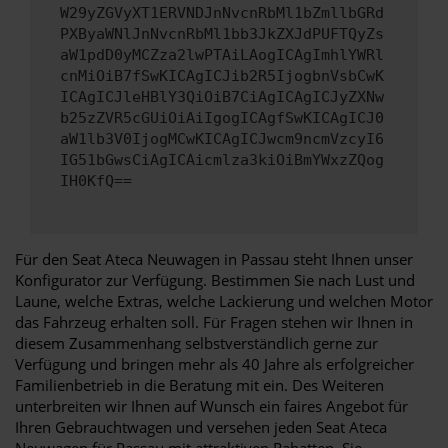
W29yZGVyXT1ERVNDJnNvcnRbMl1bZmllbGRd
PXByaWNlJnNvcnRbMl1bb3JkZXJdPUFTQyZs
aW1pdD0yMCZza2lwPTAiLAogICAgImhlYWRl
cnMiOiB7fSwKICAgICJib2R5IjogbnVsbCwK
ICAgICJleHBlY3QiOiB7CiAgICAgICJyZXNw
b25zZVR5cGUiOiAiIgogICAgfSwKICAgICJ0
aW1lb3V0IjogMCwKICAgICJwcm9ncmVzcyI6
IG51bGwsCiAgICAicmlza3kiOiBmYWxzZQog
IH0KfQ==
Für den Seat Ateca Neuwagen in Passau steht Ihnen unser
Konfigurator zur Verfügung. Bestimmen Sie nach Lust und
Laune, welche Extras, welche Lackierung und welchen Motor
das Fahrzeug erhalten soll. Für Fragen stehen wir Ihnen in
diesem Zusammenhang selbstverständlich gerne zur
Verfügung und bringen mehr als 40 Jahre als erfolgreicher
Familienbetrieb in die Beratung mit ein. Des Weiteren
unterbreiten wir Ihnen auf Wunsch ein faires Angebot für
Ihren Gebrauchtwagen und versehen jeden Seat Ateca
Neuwagen für Passau mit attraktiven Rabatten. Sie