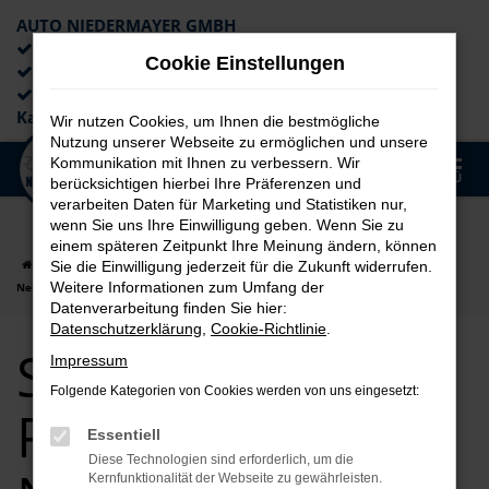
AUTO NIEDERMAYER GMBH
Preiswerte Angebote
Cookie Einstellungen
×
Lieferung an die Haustür
Professionelle Beratung und
Kaufabwicklung
Wir nutzen Cookies, um Ihnen die bestmögliche
Nutzung unserer Webseite zu ermöglichen und unsere
0
Kommunikation mit Ihnen zu verbessern. Wir
Zum
MENÜ
berücksichtigen hierbei Ihre Präferenzen und
Hauptinhalt
verarbeiten Daten für Marketing und Statistiken nur,
springen
wenn Sie uns Ihre Einwilligung geben. Wenn Sie zu
einem späteren Zeitpunkt Ihre Meinung ändern, können
Startseite
Passau
Seat
Seat Ateca
Seat Ateca für Passau
Sie die Einwilligung jederzeit für die Zukunft widerrufen.
Weitere Informationen zum Umfang der
Neuwagen Top Angebote
Datenverarbeitung finden Sie hier:
Datenschutzerklärung
,
Cookie-Richtlinie
.
Seat Ateca für
Impressum
Folgende Kategorien von Cookies werden von uns eingesetzt:
Passau
Essentiell
Diese Technologien sind erforderlich, um die
Kernfunktionalität der Webseite zu gewährleisten.