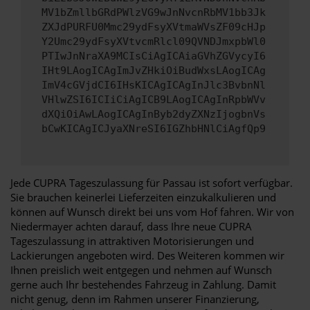
MV1bZmllbGRdPWlzVG9wJnNvcnRbMV1bb3Jk
ZXJdPURFU0Mmc29ydFsyXVtmaWVsZF09cHJp
Y2Umc29ydFsyXVtvcmRlcl09QVNDJmxpbWl0
PTIwJnNraXA9MCIsCiAgICAiaGVhZGVycyI6
IHt9LAogICAgImJvZHkiOiBudWxsLAogICAg
ImV4cGVjdCI6IHsKICAgICAgInJlc3BvbnNl
VHlwZSI6ICIiCiAgICB9LAogICAgInRpbWVv
dXQiOiAwLAogICAgInByb2dyZXNzIjogbnVs
bCwKICAgICJyaXNreSI6IGZhbHNlCiAgfQp9
Jede CUPRA Tageszulassung für Passau ist sofort verfügbar.
Sie brauchen keinerlei Lieferzeiten einzukalkulieren und
können auf Wunsch direkt bei uns vom Hof fahren. Wir von
Niedermayer achten darauf, dass Ihre neue CUPRA
Tageszulassung in attraktiven Motorisierungen und
Lackierungen angeboten wird. Des Weiteren kommen wir
Ihnen preislich weit entgegen und nehmen auf Wunsch
gerne auch Ihr bestehendes Fahrzeug in Zahlung. Damit
nicht genug, denn im Rahmen unserer Finanzierung,