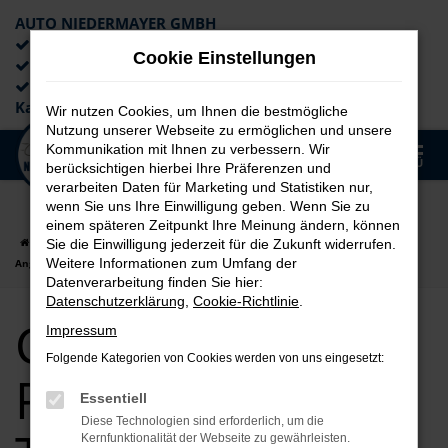
AUTO NIEDERMAYER GMBH
Preiswerte Angebote
Cookie Einstellungen
×
Lieferung an die Haustür
Professionelle Beratung und
Kaufabwicklung
Wir nutzen Cookies, um Ihnen die bestmögliche
Nutzung unserer Webseite zu ermöglichen und unsere
0
Kommunikation mit Ihnen zu verbessern. Wir
Zum
MENÜ
berücksichtigen hierbei Ihre Präferenzen und
Hauptinhalt
verarbeiten Daten für Marketing und Statistiken nur,
springen
wenn Sie uns Ihre Einwilligung geben. Wenn Sie zu
einem späteren Zeitpunkt Ihre Meinung ändern, können
Startseite
Passau
CUPRA
CUPRA für Passau Tageszulassung Top
Sie die Einwilligung jederzeit für die Zukunft widerrufen.
Weitere Informationen zum Umfang der
Angebote
Datenverarbeitung finden Sie hier:
Datenschutzerklärung
,
Cookie-Richtlinie
.
CUPRA für
Impressum
Folgende Kategorien von Cookies werden von uns eingesetzt:
Passau
Essentiell
Diese Technologien sind erforderlich, um die
Kernfunktionalität der Webseite zu gewährleisten.