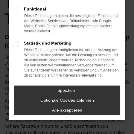
Tageszulassung
Funktional
Top Angebote
Diese Technologien bieten die bestmögliche Funktionalität
der Webseite. Services von Drittanbietern wie Google
Maps, Chats, Fahrzeugbewertungssystem und weitere
werden aktiviert.
Die CUPRA Tageszulassung – Geheimtipp
Statistik und Marketing
für Passau
Diese Technologien ermöglichen es uns, die Nutzung der
Webseite zu analysieren, um die Leistung zu messen und
Neuwagen oder nicht? Diese Frage lässt sich bei einer
zu verbessern. Zudem werden Technologien eingesetzt,
CUPRA Tageszulassung in Passau mit Fug und Recht stellen.
die von dritten Werbetreibenden verwendet werden, um
Die Antwort ist klar, denn in puncto Qualität handelt es sich
Sie auf anderen Webseiten zu verfolgen und um Anzeigen
ohne jeden Zweifel um einen echten Neuwagen, der noch
zu schalten, die für Ihre Interessen relevant sind.
dazu keinen einzigen Kilometer gefahren wurde. Jede CUPRA
Tageszulassung für Passau stammt aus der aktuellen
Speichern
Modellgeneration und lässt so gut wie kein Extra oder
Assistenzsystem vermissen. Die Besonderheit der CUPRA
Optionale Cookies ablehnen
Tageszulassung besteht darin, dass das Fahrzeug für exakt
Alle akzeptieren
einen Tag zugelassen wurde und somit ein Vorbesitzer in
den Papieren steht. Auf diese Weise lassen sich deutlich
höhere Rabatte einräumen und Sie profitieren von
maximalem Fahrvergnügen in Passau zu einem minimalen