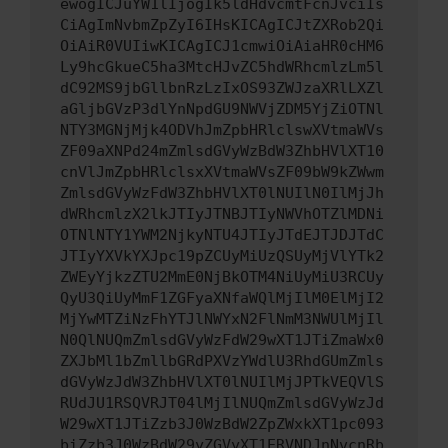
ewogICJuYW1lIjogIk5ldHdvcmtFcnJvciIs
CiAgImNvbmZpZyI6IHsKICAgICJtZXRob2Qi
OiAiR0VUIiwKICAgICJ1cmwiOiAiaHR0cHM6
Ly9hcGkueC5ha3MtcHJvZC5hdWRhcmlzLm5l
dC92MS9jbGllbnRzLzIxOS93ZWJzaXRlLXZl
aGljbGVzP3dlYnNpdGU9NWVjZDM5YjZiOTNl
NTY3MGNjMjk4ODVhJmZpbHRlclswXVtmaWVs
ZF09aXNPd24mZmlsdGVyWzBdW3ZhbHVlXT10
cnVlJmZpbHRlclsxXVtmaWVsZF09bW9kZWwm
ZmlsdGVyWzFdW3ZhbHVlXT0lNUIlN0IlMjJh
dWRhcmlzX2lkJTIyJTNBJTIyNWVhOTZlMDNi
OTNlNTY1YWM2NjkyNTU4JTIyJTdEJTJDJTdC
JTIyYXVkYXJpc19pZCUyMiUzQSUyMjVlYTk2
ZWEyYjkzZTU2MmE0NjBkOTM4NiUyMiU3RCUy
QyU3QiUyMmF1ZGFyaXNfaWQlMjIlM0ElMjI2
MjYwMTZiNzFhYTJlNWYxN2FlNmM3NWUlMjIl
N0QlNUQmZmlsdGVyWzFdW29wXT1JTiZmaWx0
ZXJbMl1bZmllbGRdPXVzYWdlU3RhdGUmZmls
dGVyWzJdW3ZhbHVlXT0lNUIlMjJPTkVEQVlS
RUdJU1RSQVRJT04lMjIlNUQmZmlsdGVyWzJd
W29wXT1JTiZzb3J0WzBdW2ZpZWxkXT1pc093
biZzb3J0WzBdW29yZGVyXT1ERVNDJnNvcnRb