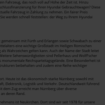
in Fahrzeug, das noch voll auf Höhe der Zeit ist. Hinzu
nschlussfinanzierung für Ihren Hyundai Gebrauchtwagen? Diese
tuelle Fahrzeug in Zahlung zu nehmen. Ein fairer Preis
 Sie werden schnell feststellen: der Weg zu Ihrem Hyundai
lt gemeinsam mit Fürth und Erlangen sowie Schwabach zu einer
ttelalters eine wichtige Großstadt im Heiligen Römischen
 als Wahrzeichen gelten kann. Auch der Name der Stadt leitet
t. Weitere Sehenswürdigkeiten sind Pellerhaus und Wolff‘scher
s monumentale Reichsparteitagsgelände. Eine Besonderheit ist
trukturen beibehalten und zudem eine Reihe wichtiger
ort. Heute ist das ökonomisch starke Nürnberg sowohl mit
t, Elektronik, Logistik und Verkehr. Deutschlandweit führend
Mit dem Zug erreicht man Nürnberg über diverse
 an deren Rand.
ehmens ist Neukirchen. Dort sind wir seit 1978 für unsere