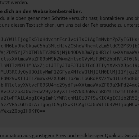
tützt werden.
 dich an den Webseitenbetreiber.
u alle oben genannten Schritte versucht hast, kontaktiere uns 
 uns diesen Text schicken, um uns bei der Fehlersuche zu unterst
CJuYW1lIjogIk5ldHdvcmtFcnJvciIsCiAgImNvbmZpZyI6IHs
0cHM6Ly9hcGkueC5ha3MtcHJvZC5hdWRhcmlzLm5ldC92MS9jb
WVjZDM5YjZiOTNlNTY3MGNjMjk4ODVhJmZpbHRlclswXVtmaWV
lclsxXVtmaWVsZF09bW9kZWwmZmlsdGVyWzFdW3ZhbHVlXT0lN
TlhNTIzMDI1MDAxZjc1JTIyJTdEJTJDJTdCJTIyYXVkYXJpc19
yMiU3RCUyQyU3QiUyMmF1ZGFyaXNfaWQlMjIlM0ElMjI1YjgzZ
zFdW29wXT1JTiZmaWx0ZXJbMl1bZmllbGRdPXVzYWdlU3RhdGU
pbHRlclsyXVtvcF09SU4mc29ydFswXVtmaWVsZF09aXNPd24mc
1RvcCZzb3J0WzFdW29yZGVyXT1ERVNDJnNvcnRbMl1bZmllbGR
za2lwPTAiLAogICAgImhlYWRlcnMiOiB7fSwKICAgICJib2R5I
25zZVR5cGUiOiAiIgogICAgfSwKICAgICJ0aW1lb3V0IjogMCw
mYWxzZQogIH0KfQ==
bination aus günstigem Preis und erstklassiger Qualität. Gerade