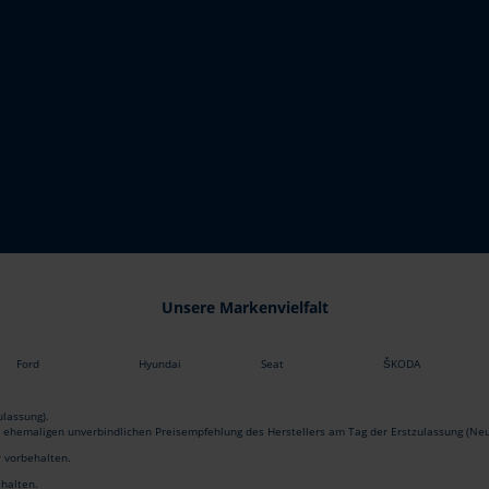
Unsere Markenvielfalt
Ford
Hyundai
Seat
ŠKODA
lassung).
r ehemaligen unverbindlichen Preisempfehlung des Herstellers am Tag der Erstzulassung (Neu
r vorbehalten.
ehalten.