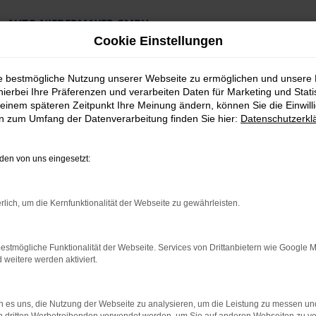
AUTO NIEDERMAYER GMBH
Preiswerte Angebote
Cookie Einstellungen
×
Lieferung an die Haustür
Professionelle Beratung und Kaufabwicklung
ie bestmögliche Nutzung unserer Webseite zu ermöglichen und unsere
hierbei Ihre Präferenzen und verarbeiten Daten für Marketing und Stati
einem späteren Zeitpunkt Ihre Meinung ändern, können Sie die Einwillig
en zum Umfang der Datenverarbeitung finden Sie hier:
Datenschutzerkl
en von uns eingesetzt:
Top Angebote
rlich, um die Kernfunktionalität der Webseite zu gewährleisten.
berg Gebrauchtwag
estmögliche Funktionalität der Webseite. Services von Drittanbietern wie Google 
eitere werden aktiviert.
 günstig in Nürnberg unterwegs
twagens nachgedacht? Für Fahrten in Nürnberg und Umgebung exis
 es uns, die Nutzung der Webseite zu analysieren, um die Leistung zu messen u