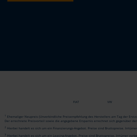
FIAT
VW
1
Ehemaliger Neupreis (Unverbindliche Preisempfehlung des Herstellers am Tag der Erstzu
Der errechnete Preisvorteil sowie die angegebene Ersparnis errechnet sich gegenüber de
2
Hierbei handelt es sich um ein Finanzierungs-Angebot. Preise sind Bruttopreise. Irrtüme
3
Hierbei handelt es sich um ein Leasing-Angebot. Preise sind Bruttopreise. Irrtümer vorb