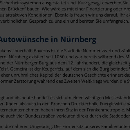
Sicherheitssystemen ausgestattet sind. Kurz gesagt erwerben Sie e
denen Brücken“ bauen. Wie wäre es mit einer Finanzierung oder A
attraktiven Konditionen. Ebenfalls freuen wir uns darauf, Ihr ak
unverbindlichen Gespräch zu uns ein und beraten Sie umfangreich.
 Autowünsche in Nürnberg
nkens. Innerhalb Bayerns ist die Stadt die Nummer zwei und zäh
rn. Nürnberg existiert seit 1050 und war bereits während des Mi
nd der Nürnberger Burg aus dem 12. Jahrhundert, die gleichzeitig
„Fels“. Gemeint ist der Keuperfels, auf dem sich die Burg befinde
eher unrühmliches Kapitel der deutschen Geschichte erinnert da
 enormer Zerstörung während des Zweiten Weltkriegs wurden die S
gt und bis heute handelt es sich um einen wichtigen Messestand
finden als auch in den Branchen Drucktechnik, Energiewirtschaf
Internetunternehmen haben ihren Sitz in der Frankenmetropole. 
d auch vier Bundesstraßen verlaufen direkt durch die Stadt oder
in die näheren Umgebung. Der Firmensitz unseres Familienuntern