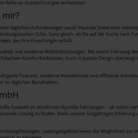
nze Reihe an Auszeichnungen einheimsen.
 mir?
hren täglichen Anforderungen passt? Hyundai bietet eine vielseit
stungsstarken SUVs. Ganz gleich, ob Sie auf der Suche nach Funkt
nden, das Ihre Erwartungen erfüllt.
Qualität und moderne Mobilitätslösungen. Mit einem Fahrzeug dies
rchdachten Komfortfunktionen. Auch in puncto Design überzeugt Hy
ntelligente Features, moderne Konnektivität und effiziente Antri
der im täglichen Berufsleben.
 GmbH
oße Auswahl an attraktiven Hyundai Fahrzeugen – ob sofort verfü
passende Lösung zu finden. Dank unserer langjährigen Erfahrung
nzierungslösungen, Leasingangebote sowie die Möglichkeit zur I
öglich zu gestalten.