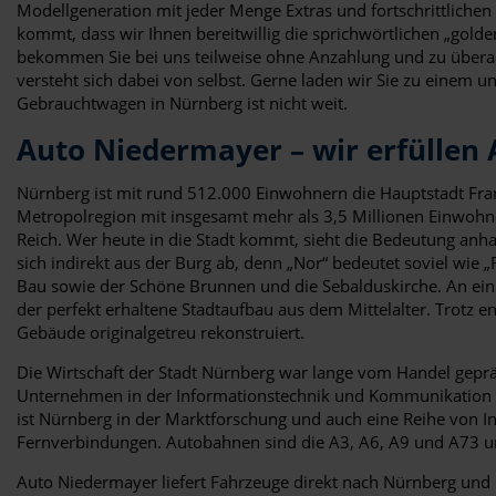
Modellgeneration mit jeder Menge Extras und fortschrittlichen 
kommt, dass wir Ihnen bereitwillig die sprichwörtlichen „gol
bekommen Sie bei uns teilweise ohne Anzahlung und zu überaus 
versteht sich dabei von selbst. Gerne laden wir Sie zu einem 
Gebrauchtwagen in Nürnberg ist nicht weit.
Auto Niedermayer – wir erfüllen
Nürnberg ist mit rund 512.000 Einwohnern die Hauptstadt Fra
Metropolregion mit insgesamt mehr als 3,5 Millionen Einwohne
Reich. Wer heute in die Stadt kommt, sieht die Bedeutung anha
sich indirekt aus der Burg ab, denn „Nor“ bedeutet soviel wie 
Bau sowie der Schöne Brunnen und die Sebalduskirche. An ein 
der perfekt erhaltene Stadtaufbau aus dem Mittelalter. Trotz
Gebäude originalgetreu rekonstruiert.
Die Wirtschaft der Stadt Nürnberg war lange vom Handel geprä
Unternehmen in der Informationstechnik und Kommunikation zu 
ist Nürnberg in der Marktforschung und auch eine Reihe von 
Fernverbindungen. Autobahnen sind die A3, A6, A9 und A73 un
Auto Niedermayer liefert Fahrzeuge direkt nach Nürnberg und 