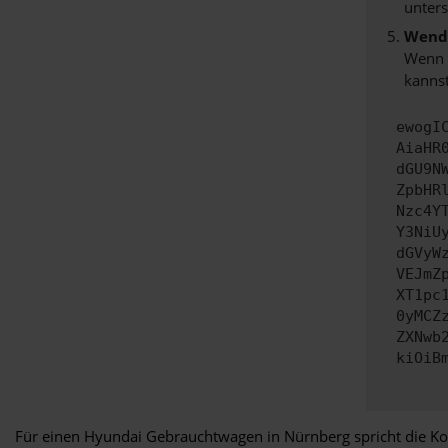
unters
Wende
Wenn d
kannst
ewogI
AiaHR
dGU9N
ZpbHR
Nzc4Y
Y3NiU
dGVyW
VEJmZ
XT1pc
0yMCZ
ZXNwb
kiOiB
Für einen Hyundai Gebrauchtwagen in Nürnberg spricht die Kom