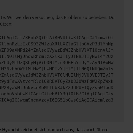
bitte. Wir werden versuchen, das Problem zu beheben. Du
ützen:
KICAgICJtZXRob2QiOiAiR0VUIiwKICAgICJ1cmwiOi
GllbnRzLzIxOS93ZWJzaXRlLXZlaGljbGVzP3dlYnNp
sZF09aXNPd24mZmlsdGVyWzBdW3ZhbHVlXT10cnVlJm
UIlN0IlMjJhdWRhcmlzX2lkJTIyJTNBJTIyNWI4M2Uz
pZCUyMiUzQSUyMjViODNlMzc3OGE5YTUyMzAyNTAwMW
TM3NzhhOWE1MjMwMjUwMDIzYjElMjIlN0QlNUQmZmls
mZmlsdGVyWzJdW3ZhbHVlXT0lNUIlMjJVU0VEJTIyJT
29ydFswXVtvcmRlcl09REVTQyZzb3J0WzFdW2ZpZWxk
dPXByaWNlJnNvcnRbMl1bb3JkZXJdPUFTQyZsaW1pdD
jogbnVsbCwKICAgICJleHBlY3QiOiB7CiAgICAgICJy
KICAgICJwcm9ncmVzcyI6IG51bGwsCiAgICAicmlza3
 Hyundai zeichnet sich dadurch aus, dass auch ältere