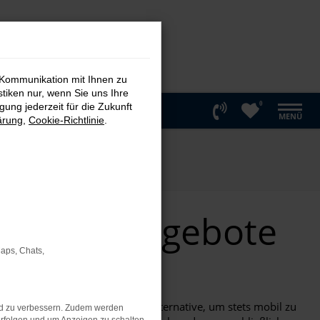
 Kommunikation mit Ihnen zu
stiken nur, wenn Sie uns Ihre
0
ung jederzeit für die Zukunft
MENÜ
ärung
,
Cookie-Richtlinie
.
en Top Angebote
Maps, Chats,
tiert kaum eine günstigere Alternative, um stets mobil zu
nd zu verbessern. Zudem werden