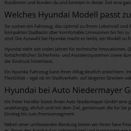
Kundinnen und Kunden da und konnten in dieser Zeit eine ga
Welches Hyundai Modell passt zu
Sie suchen ein Fahrzeug, das optimal zu Ihrem Lebensstil und I
kompakten Stadtauto über komfortable Limousinen bis hin zu lei
sind: Die Auswahl bei Hyundai macht es leicht, ein Modell zu fi
Hyundai steht seit vielen Jahren für technische Innovationen, 
fortschrittlichen Sicherheits- und Assistenzsystemen sowie du
der Eindruck hinterlässt.
Ein Hyundai Fahrzeug kann Ihren Alltag deutlich erleichtern. I
Flexibilität – egal ob im Stadtverkehr, auf längeren Strecken o
Hyundai bei Auto Niedermayer
Als freier Händler bietet Ihnen Auto Niedermayer GmbH eine gr
unabhängig, ehrlich und mit dem Ziel, gemeinsam die für Sie 
Einstieg bis zum Premiumsegment.
Neben einer umfassenden Beratung bieten wir Ihnen faire Fina
es, Ihnen den Autokauf so unkompliziert und transparent wie m