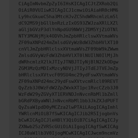
CiAgImNvbmZpZyI6IHsKICAgICJtZXRob2Qi
OiAiR0VUIiwKICAgICJ1cmwiOiAiaHR0cHM6
Ly9hcGkueC5ha3MtcHJvZC5hdWRhcmlzLm5l
dC92MS9jbGllbnRzLzIxOS93ZWJzaXRlLXZl
aGljbGVzP3dlYnNpdGU9NWVjZDM5YjZiOTNl
NTY3MGNjMjk4ODVhJmZpbHRlclswXVtmaWVs
ZF09aXNPd24mZmlsdGVyWzBdW3ZhbHVlXT10
cnVlJmZpbHRlclsxXVtmaWVsZF09bW9kZWwm
ZmlsdGVyWzFdW3ZhbHVlXT0lNUIlN0IlMjJh
dWRhcmlzX2lkJTIyJTNBJTIyNjBlN2ZkODgw
ZGM3MzQzMDIxMzcyNDVjJTIyJTdEJTVEJmZp
bHRlclsxXVtvcF09SU4mc29ydFswXVtmaWVs
ZF09aXNPd24mc29ydFswXVtvcmRlcl09REVT
QyZzb3J0WzFdW2ZpZWxkXT1pc1RvcCZzb3J0
WzFdW29yZGVyXT1ERVNDJnNvcnRbMl1bZmll
bGRdPXByaWNlJnNvcnRbMl1bb3JkZXJdPUFT
QyZsaW1pdD0yMCZza2lwPTAiLAogICAgImhl
YWRlcnMiOiB7fSwKICAgICJib2R5IjogbnVs
bCwKICAgICJleHBlY3QiOiB7CiAgICAgICJy
ZXNwb25zZVR5cGUiOiAiIgogICAgfSwKICAg
ICJ0aW1lb3V0IjogMCwKICAgICJwcm9ncmVz