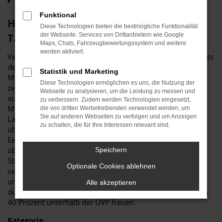
Funktional
Herausragendes Fahrzeug: der VW
Diese Technologien bieten die bestmögliche Funktionalität
Taigo für München
der Webseite. Services von Drittanbietern wie Google
Maps, Chats, Fahrzeugbewertungssystem und weitere
werden aktiviert.
Vergleichstest und Erfahrungsberichte zeigen eindeutig, dass
der VW Taigo ein erstklassiges Fahrzeug ist. Für Ihre
Statistik und Marketing
Mobilität in München ist das Modell perfekt geeignet und
Diese Technologien ermöglichen es uns, die Nutzung der
zeichnet sich sowohl durch seine Verarbeitungsqualität als
Webseite zu analysieren, um die Leistung zu messen und
auch die vielen Extras aus. Nicht nur im Stadtverkehr in
zu verbessern. Zudem werden Technologien eingesetzt,
München ist der VW Taigo die beste Wahl: auch auf
die von dritten Werbetreibenden verwendet werden, um
Sie auf anderen Webseiten zu verfolgen und um Anzeigen
Landstraße und Autobahn erweist sich das Modell als
zu schalten, die für Ihre Interessen relevant sind.
überzeugend. Bei Auto Niedermayer verstehen wir uns als
Experten rund um den VW Taigo und haben – im
übertragenen Sinne – bereits zahlreiche Modelle auf die
Speichern
Straßen von München geschickt. Als Familienbetrieb
Optionale Cookies ablehnen
verfügen wir über eine Erfahrung von mehr als 40 Jahren
und beraten Sie gerne fair und kompetent. Darüber hinaus
Alle akzeptieren
dürfen Sie sich auf durch und durch attraktive Preise bis zu
40 Prozent unterhalb der UVP freuen.
Kategorie