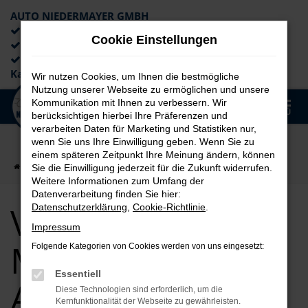
AUTO NIEDERMAYER GMBH
Preiswerte Angebote
Cookie Einstellungen
×
Lieferung an die Haustür
Professionelle Beratung und
Kaufabwicklung
Wir nutzen Cookies, um Ihnen die bestmögliche
Nutzung unserer Webseite zu ermöglichen und unsere
0
Kommunikation mit Ihnen zu verbessern. Wir
Zum
MENÜ
berücksichtigen hierbei Ihre Präferenzen und
Hauptinhalt
verarbeiten Daten für Marketing und Statistiken nur,
springen
wenn Sie uns Ihre Einwilligung geben. Wenn Sie zu
einem späteren Zeitpunkt Ihre Meinung ändern, können
Startseite
München
VW
VW Taigo für München Top Angebote
Sie die Einwilligung jederzeit für die Zukunft widerrufen.
Weitere Informationen zum Umfang der
Datenverarbeitung finden Sie hier:
VW Taigo für
Datenschutzerklärung
,
Cookie-Richtlinie
.
Impressum
München Top
Folgende Kategorien von Cookies werden von uns eingesetzt:
Essentiell
Angebote
Diese Technologien sind erforderlich, um die
Kernfunktionalität der Webseite zu gewährleisten.