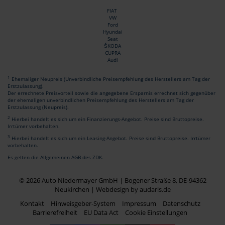
FIAT
VW
Ford
Hyundai
Seat
ŠKODA
CUPRA
Audi
1
Ehemaliger Neupreis (Unverbindliche Preisempfehlung des Herstellers am Tag der
Erstzulassung).
Der errechnete Preisvorteil sowie die angegebene Ersparnis errechnet sich gegenüber
der ehemaligen unverbindlichen Preisempfehlung des Herstellers am Tag der
Erstzulassung (Neupreis).
2
Hierbei handelt es sich um ein Finanzierungs-Angebot. Preise sind Bruttopreise.
Irrtümer vorbehalten.
3
Hierbei handelt es sich um ein Leasing-Angebot. Preise sind Bruttopreise. Irrtümer
vorbehalten.
Es gelten die Allgemeinen AGB des ZDK.
© 2026 Auto Niedermayer GmbH | Bogener Straße 8, DE-94362
Neukirchen |
Webdesign by audaris.de
Kontakt
Hinweisgeber-System
Impressum
Datenschutz
Barrierefreiheit
EU Data Act
Cookie Einstellungen