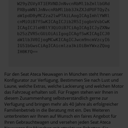
W29yZGVyXT1ERVNDJnNvcnRbMl1bZmllbGRd
PXByaWNlJnNvcnRbMl1bb3JkZXJdPUFTQyZs
aW1pdD0yMCZza2lwPTAiLAogICAgImhlYWRl
cnMiOiB7fSwKICAgICJib2R5IjogbnVsbCwK
ICAgICJleHBlY3QiOiB7CiAgICAgICJyZXNw
b25zZVR5cGUiOiAiIgogICAgfSwKICAgICJ0
aW1lb3V0IjogMCwKICAgICJwcm9ncmVzcyI6
IG51bGwsCiAgICAicmlza3kiOiBmYWxzZQog
IH0KfQ==
Für den Seat Ateca Neuwagen in München steht Ihnen unser
Konfigurator zur Verfügung. Bestimmen Sie nach Lust und
Laune, welche Extras, welche Lackierung und welchen Motor
das Fahrzeug erhalten soll. Für Fragen stehen wir Ihnen in
diesem Zusammenhang selbstverständlich gerne zur
Verfügung und bringen mehr als 40 Jahre als erfolgreicher
Familienbetrieb in die Beratung mit ein. Des Weiteren
unterbreiten wir Ihnen auf Wunsch ein faires Angebot für
Ihren Gebrauchtwagen und versehen jeden Seat Ateca
Neuwagen für München mit attraktiven Rabatten. Sie