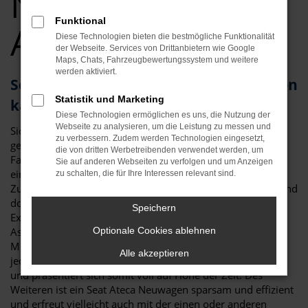
Neuwagen Top
Funktional
Angebote
Diese Technologien bieten die bestmögliche Funktionalität
der Webseite. Services von Drittanbietern wie Google
Maps, Chats, Fahrzeugbewertungssystem und weitere
werden aktiviert.
Seat Ateca – als Neuwagen für München
Statistik und Marketing
kaum zu toppen
Diese Technologien ermöglichen es uns, die Nutzung der
Webseite zu analysieren, um die Leistung zu messen und
Sicher haben Sie schon viel über den Seat Ateca Neuwagen
zu verbessern. Zudem werden Technologien eingesetzt,
gelesen und festgestellt, dass es kaum ein geeigneteres
die von dritten Werbetreibenden verwendet werden, um
Fahrzeug für München und Umgebung gibt. Da ist zum
Sie auf anderen Webseiten zu verfolgen und um Anzeigen
einen die überzeugende Optik, die klar und deutlich die
zu schalten, die für Ihre Interessen relevant sind.
Zugehörigkeit zur Modellfamilie von Seat erkennen lässt und
doch eigenständig ausfällt. Da sind aber auch die vielen
Speichern
Extras der aktuellen Modellgeneration und die
Assistenzsysteme. Für einen Seat Ateca Neuwagen in
Optionale Cookies ablehnen
München sprich in erster Linie der Sicherheitsaspekt. Mit
Alle akzeptieren
jeder Generation hat das Fahrzeug neue Technik erhalten
und präsentiert sich somit voll auf Höhe der Zeit. Des
Weiteren ist ein Seat Ateca Neuwagen sparsam und effizient
und erfreut vielleicht auch mit der einen oder anderen