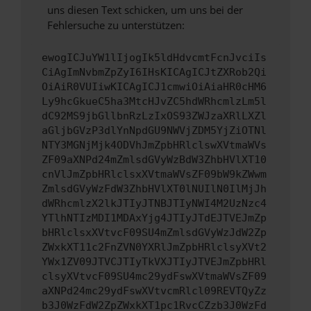
uns diesen Text schicken, um uns bei der
Fehlersuche zu unterstützen:
ewogICJuYW1lIjogIk5ldHdvcmtFcnJvciIs
CiAgImNvbmZpZyI6IHsKICAgICJtZXRob2Qi
OiAiR0VUIiwKICAgICJ1cmwiOiAiaHR0cHM6
Ly9hcGkueC5ha3MtcHJvZC5hdWRhcmlzLm5l
dC92MS9jbGllbnRzLzIxOS93ZWJzaXRlLXZl
aGljbGVzP3dlYnNpdGU9NWVjZDM5YjZiOTNl
NTY3MGNjMjk4ODVhJmZpbHRlclswXVtmaWVs
ZF09aXNPd24mZmlsdGVyWzBdW3ZhbHVlXT10
cnVlJmZpbHRlclsxXVtmaWVsZF09bW9kZWwm
ZmlsdGVyWzFdW3ZhbHVlXT0lNUIlN0IlMjJh
dWRhcmlzX2lkJTIyJTNBJTIyNWI4M2UzNzc4
YTlhNTIzMDI1MDAxYjg4JTIyJTdEJTVEJmZp
bHRlclsxXVtvcF09SU4mZmlsdGVyWzJdW2Zp
ZWxkXT11c2FnZVN0YXRlJmZpbHRlclsyXVt2
YWx1ZV09JTVCJTIyTkVXJTIyJTVEJmZpbHRl
clsyXVtvcF09SU4mc29ydFswXVtmaWVsZF09
aXNPd24mc29ydFswXVtvcmRlcl09REVTQyZz
b3J0WzFdW2ZpZWxkXT1pc1RvcCZzb3J0WzFd