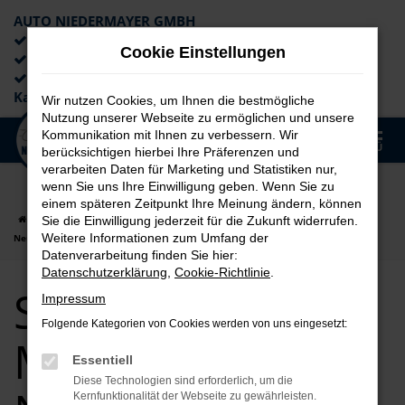
AUTO NIEDERMAYER GMBH
Preiswerte Angebote
Cookie Einstellungen
×
Lieferung an die Haustür
Professionelle Beratung und
Kaufabwicklung
Wir nutzen Cookies, um Ihnen die bestmögliche
Nutzung unserer Webseite zu ermöglichen und unsere
0
Kommunikation mit Ihnen zu verbessern. Wir
Zum
MENÜ
berücksichtigen hierbei Ihre Präferenzen und
Hauptinhalt
verarbeiten Daten für Marketing und Statistiken nur,
springen
wenn Sie uns Ihre Einwilligung geben. Wenn Sie zu
einem späteren Zeitpunkt Ihre Meinung ändern, können
Startseite
München
Seat
Seat Ateca
Seat Ateca für München
Sie die Einwilligung jederzeit für die Zukunft widerrufen.
Weitere Informationen zum Umfang der
Neuwagen Top Angebote
Datenverarbeitung finden Sie hier:
Datenschutzerklärung
,
Cookie-Richtlinie
.
Seat Ateca für
Impressum
Folgende Kategorien von Cookies werden von uns eingesetzt:
München
Essentiell
Diese Technologien sind erforderlich, um die
Kernfunktionalität der Webseite zu gewährleisten.