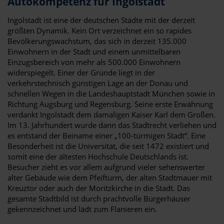
Autokompetenz für Ingolstadt
Ingolstadt ist eine der deutschen Städte mit der derzeit
größten Dynamik. Kein Ort verzeichnet ein so rapides
Bevölkerungswachstum, das sich in derzeit 135.000
Einwohnern in der Stadt und einem unmittelbaren
Einzugsbereich von mehr als 500.000 Einwohnern
widerspiegelt. Einer der Gründe liegt in der
verkehrstechnisch günstigen Lage an der Donau und
schnellen Wegen in die Landeshauptstadt München sowie in
Richtung Augsburg und Regensburg. Seine erste Erwähnung
verdankt Ingolstadt dem damaligen Kaiser Karl dem Großen.
Im 13. Jahrhundert wurde dann das Stadtrecht verliehen und
es entstand der Beiname einer „100-türmigen Stadt“. Eine
Besonderheit ist die Universität, die seit 1472 existiert und
somit eine der ältesten Hochschule Deutschlands ist.
Besucher zieht es vor allem aufgrund vieler sehenswerter
alter Gebäude wie dem Pfeifturm, der alten Stadtmauer mit
Kreuztor oder auch der Moritzkirche in die Stadt. Das
gesamte Stadtbild ist durch prachtvolle Bürgerhäuser
gekennzeichnet und lädt zum Flanieren ein.