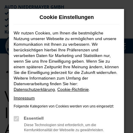
AUTO NIEDERMAYER GMBH
Preiswerte Angebote
Cookie Einstellungen
×
Lieferung an die Haustür
Professionelle Beratung und
Kaufabwicklung
Wir nutzen Cookies, um Ihnen die bestmögliche
Nutzung unserer Webseite zu ermöglichen und unsere
0
Kommunikation mit Ihnen zu verbessern. Wir
Zum
MENÜ
berücksichtigen hierbei Ihre Präferenzen und
Hauptinhalt
verarbeiten Daten für Marketing und Statistiken nur,
springen
wenn Sie uns Ihre Einwilligung geben. Wenn Sie zu
einem späteren Zeitpunkt Ihre Meinung ändern, können
Startseite
Ingolstadt
VW
VW T-Roc für Ingolstadt Top Angebote
Sie die Einwilligung jederzeit für die Zukunft widerrufen.
Weitere Informationen zum Umfang der
Datenverarbeitung finden Sie hier:
VW T-Roc für
Datenschutzerklärung
,
Cookie-Richtlinie
.
Impressum
Ingolstadt Top
Folgende Kategorien von Cookies werden von uns eingesetzt:
Essentiell
Angebote
Diese Technologien sind erforderlich, um die
Kernfunktionalität der Webseite zu gewährleisten.