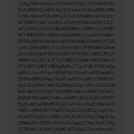
CiAgImNvbmZpZyI6IHsKICAgICJtZXRob2Qi
OiAiR0VUIiwKICAgICJ1cmwiOiAiaHR0cHM6
Ly9hcGkueC5ha3MtcHJvZC5hdWRhcmlzLm5l
dC92MS9jbGllbnRzLzIxOS93ZWJzaXRlLXZl
aGljbGVzP3dlYnNpdGU9NWVjZDM5YjZiOTNl
NTY3MGNjMjk4ODVhJmZpbHRlclswXVtmaWVs
ZF09aXNPd24mZmlsdGVyWzBdW3ZhbHVlXT10
cnVlJmZpbHRlclsxXVtmaWVsZF09bW9kZWwm
ZmlsdGVyWzFdW3ZhbHVlXT0lNUIlN0IlMjJh
dWRhcmlzX2lkJTIyJTNBJTIyNWI4M2UzNzc4
YTlhNTIzMDI1MDAyMzMxJTIyJTdEJTVEJmZp
bHRlclsxXVtvcF09SU4mc29ydFswXVtmaWVs
ZF09aXNPd24mc29ydFswXVtvcmRlcl09REVT
QyZzb3J0WzFdW2ZpZWxkXT1pc1RvcCZzb3J0
WzFdW29yZGVyXT1ERVNDJnNvcnRbMl1bZmll
bGRdPXByaWNlJnNvcnRbMl1bb3JkZXJdPUFT
QyZsaW1pdD0yMCZza2lwPTAiLAogICAgImhl
YWRlcnMiOiB7fSwKICAgICJib2R5IjogbnVs
bCwKICAgICJleHBlY3QiOiB7CiAgICAgICJy
ZXNwb25zZVR5cGUiOiAiIgogICAgfSwKICAg
ICJ0aW1lb3V0IjogMCwKICAgICJwcm9ncmVz