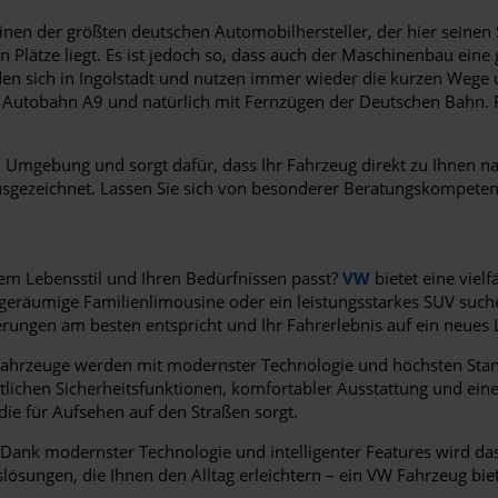
inen der größten deutschen Automobilhersteller, der hier seinen
Plätze liegt. Es ist jedoch so, dass auch der Maschinenbau eine 
nden sich in Ingolstadt und nutzen immer wieder die kurzen Wege 
 die Autobahn A9 und natürlich mit Fernzügen der Deutschen Bahn
nd Umgebung und sorgt dafür, dass Ihr Fahrzeug direkt zu Ihnen
ausgezeichnet. Lassen Sie sich von besonderer Beratungskompete
rem Lebensstil und Ihren Bedürfnissen passt?
VW
bietet eine viel
ne geräumige Familienlimousine oder ein leistungsstarkes SUV suc
erungen am besten entspricht und Ihr Fahrerlebnis auf ein neues 
 Fahrzeuge werden mit modernster Technologie und höchsten Stand
rittlichen Sicherheitsfunktionen, komfortabler Ausstattung und e
die für Aufsehen auf den Straßen sorgt.
 Dank modernster Technologie und intelligenter Features wird d
slösungen, die Ihnen den Alltag erleichtern – ein VW Fahrzeug biet