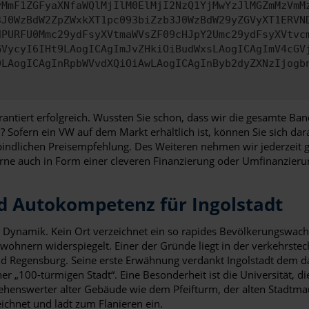
yMmF1ZGFyaXNfaWQlMjIlM0ElMjI2NzQ1YjMwYzJlMGZmMzVmM
3J0WzBdW2ZpZWxkXT1pc093biZzb3J0WzBdW29yZGVyXT1ERVN
dPURFU0Mmc29ydFsyXVtmaWVsZF09cHJpY2Umc29ydFsyXVtvc
GVycyI6IHt9LAogICAgImJvZHkiOiBudWxsLAogICAgImV4cGV
9LAogICAgInRpbWVvdXQiOiAwLAogICAgInByb2dyZXNzIjogb
rantiert erfolgreich. Wussten Sie schon, dass wir die gesamte B
fern ein VW auf dem Markt erhältlich ist, können Sie sich darauf
rbindlichen Preisempfehlung. Des Weiteren nehmen wir jederzeit 
gerne auch in Form einer cleveren Finanzierung oder Umfinanzier
d Autokompetenz für Ingolstadt
ten Dynamik. Kein Ort verzeichnet ein so rapides Bevölkerungswac
ohnern widerspiegelt. Einer der Gründe liegt in der verkehrste
d Regensburg. Seine erste Erwähnung verdankt Ingolstadt dem d
r „100-türmigen Stadt“. Eine Besonderheit ist die Universität, di
sehenswerter alter Gebäude wie dem Pfeifturm, der alten Stadtmau
ichnet und lädt zum Flanieren ein.