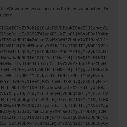
bitte. Wir werden versuchen, das Problem zu beheben. Du
ützen:
KICAgICJtZXRob2QiOiAiR0VUIiwKICAgICJ1cmwiOi
GllbnRzLzIxOS93ZWJzaXRlLXZlaGljbGVzP3dlYnNp
sZF09aXNPd24mZmlsdGVyWzBdW3ZhbHVlXT10cnVlJm
UIlN0IlMjJhdWRhcmlzX2lkJTIyJTNBJTIyNWE1Y2Ez
pZCUyMiUzQSUyMjViODNlMzc3OGE5YTUyMzAyNTAwMj
TMxOWQwNGNhOTA4OTQ1YmI1MWElMjIlN0QlMkMlN0Il
yMzMxJTIyJTdEJTJDJTdCJTIyYXVkYXJpc19pZCUyMi
iUyMmF1ZGFyaXNfaWQlMjIlM0ElMjI1YjgzZTM3Nzhh
yJTNBJTIyNWI4M2UzNzc4YTlhNTIzMDI1MDAyMzdhJT
GE5YTUyMzAyNTAwMjM3YiUyMiU3RCUyQyU3QiUyMmF1
lMjIlN0QlMkMlN0IlMjJhdWRhcmlzX2lkJTIyJTNBJT
XVkYXJpc19pZCUyMiUzQSUyMjVkODQ4ODIyYjkzZTU2
lMjI1ZDg0ODg2ZGI5M2U1NjU1YmQ2ZTNkYzYlMjIlN0
DQ0NWY4NGM4ZDQyJTIyJTdEJTJDJTdCJTIyYXVkYXJp
3RCUyQyU3QiUyMmF1ZGFyaXNfaWQlMjIlM0ElMjI2MT
mlzX2lkJTIyJTNBJTIyNjRmOTk3ZTg0OGNlZDE4NjUx
2ZGFiZmQ4ODAxMDlmYWI1MjBmYzAyNiUyMiU3RCUyQy