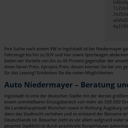
U3QiU
TiZzb
JkZXJ
aGVhZ
AgICB
Ihre Suche nach einem VW in Ingolstadt ist bei Niedermayer ga
Fahrzeuge bis hin zu SUV und Van sowie Sportwagen abdecken? So
bieten wir Vorteile von bis zu 40 Prozent gegenüber der unve
einen fairen Preis. Apropos Preis: diesen können Sie bei uns 
für das Leasing? Entdecken Sie die vielen Möglichkeiten.
Auto Niedermayer – Beratung un
Ingolstadt ist eine der deutschen Städte mit der derzeit größ
einem unmittelbaren Einzugsbereich von mehr als 500.000 Einw
die Landeshauptstadt München sowie in Richtung Augsburg un
dann das Stadtrecht verliehen und es entstand der Beiname eine
Deutschlands ist. Besucher zieht es vor allem aufgrund vieler 
gesamte Stadtbild ist durch prachtvolle Bürgerhäuser gekennze