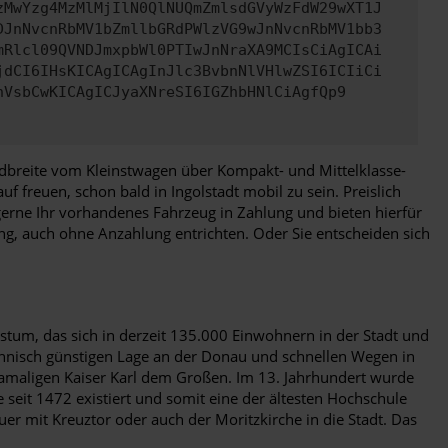
zMwYzg4MzMlMjIlN0QlNUQmZmlsdGVyWzFdW29wXT1J
DJnNvcnRbMV1bZmllbGRdPWlzVG9wJnNvcnRbMV1bb3
mRlcl09QVNDJmxpbWl0PTIwJnNraXA9MCIsCiAgICAi
jdCI6IHsKICAgICAgInJlc3BvbnNlVHlwZSI6ICIiCi
nVsbCwKICAgICJyaXNreSI6IGZhbHNlCiAgfQp9
andbreite vom Kleinstwagen über Kompakt- und Mittelklasse-
 freuen, schon bald in Ingolstadt mobil zu sein. Preislich
gerne Ihr vorhandenes Fahrzeug in Zahlung und bieten hierfür
ung, auch ohne Anzahlung entrichten. Oder Sie entscheiden sich
hstum, das sich in derzeit 135.000 Einwohnern in der Stadt und
chnisch günstigen Lage an der Donau und schnellen Wegen in
amaligen Kaiser Karl dem Großen. Im 13. Jahrhundert wurde
e seit 1472 existiert und somit eine der ältesten Hochschule
er mit Kreuztor oder auch der Moritzkirche in die Stadt. Das