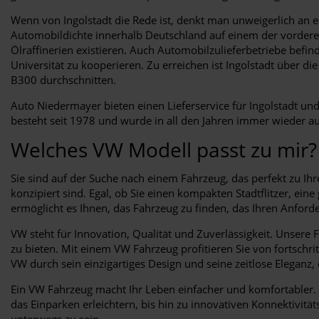
Wenn von Ingolstadt die Rede ist, denkt man unweigerlich an e
Automobildichte innerhalb Deutschland auf einem der vorderen 
Ölraffinerien existieren. Auch Automobilzulieferbetriebe befi
Universität zu kooperieren. Zu erreichen ist Ingolstadt über
B300 durchschnitten.
Auto Niedermayer bieten einen Lieferservice für Ingolstadt u
besteht seit 1978 und wurde in all den Jahren immer wieder 
Welches VW Modell passt zu mir?
Sie sind auf der Suche nach einem Fahrzeug, das perfekt zu Ih
konzipiert sind. Egal, ob Sie einen kompakten Stadtflitzer, ei
ermöglicht es Ihnen, das Fahrzeug zu finden, das Ihren Anford
VW steht für Innovation, Qualität und Zuverlässigkeit. Unsere
zu bieten. Mit einem VW Fahrzeug profitieren Sie von fortsch
VW durch sein einzigartiges Design und seine zeitlose Eleganz, 
Ein VW Fahrzeug macht Ihr Leben einfacher und komfortabler.
das Einparken erleichtern, bis hin zu innovativen Konnektivität
unterwegs zu sein.