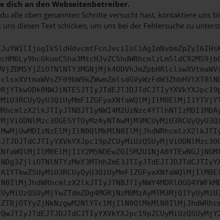
 dich an den Webseitenbetreiber.
u alle oben genannten Schritte versucht hast, kontaktiere uns 
 uns diesen Text schicken, um uns bei der Fehlersuche zu unterst
CJuYW1lIjogIk5ldHdvcmtFcnJvciIsCiAgImNvbmZpZyI6IHs
0cHM6Ly9hcGkueC5ha3MtcHJvZC5hdWRhcmlzLm5ldC92MS9jb
WVjZDM5YjZiOTNlNTY3MGNjMjk4ODVhJmZpbHRlclswXVtmaWV
lclsxXVtmaWVsZF09bW9kZWwmZmlsdGVyWzFdW3ZhbHVlXT0lN
DRjYTkwODk0NWJiNTE5JTIyJTdEJTJDJTdCJTIyYXVkYXJpc19
yMiU3RCUyQyU3QiUyMmF1ZGFyaXNfaWQlMjIlM0ElMjI1YTVjY
WRhcmlzX2lkJTIyJTNBJTIyNWI4M2UzNzc4YTlhNTIzMDI1MDA
yMjViODNlMzc3OGE5YTUyMzAyNTAwMjM3MCUyMiU3RCUyQyU3Q
jMwMjUwMDIzNzElMjIlN0QlMkMlN0IlMjJhdWRhcmlzX2lkJTI
EJTJDJTdCJTIyYXVkYXJpc19pZCUyMiUzQSUyMjViODNlMzc3O
XNfaWQlMjIlM0ElMjI1Y2M5NDEwZGI5M2U1NjA0YTEwNGJjNGM
4NDg3ZjliOTNlNTYzMmY3MThhZmE3JTIyJTdEJTJDJTdCJTIyY
zA1YTkwZSUyMiU3RCUyQyU3QiUyMmF1ZGFyaXNfaWQlMjIlM0E
lN0IlMjJhdWRhcmlzX2lkJTIyJTNBJTIyNWY4MDRlOGQ4YWFkM
CUyMiUzQSUyMjYwZTdmZDg4MGRjNzM0MzAyMTM3MjQ1YyUyMiU
1ZTBjOTYyZjNkNzgwM2NlYTclMjIlN0QlMkMlN0IlMjJhdWRhc
2QwJTIyJTdEJTJDJTdCJTIyYXVkYXJpc19pZCUyMiUzQSUyMjY