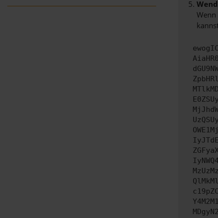
Wende
Wenn d
kannst
ewogI
AiaHR
dGU9N
ZpbHR
MTlkM
E0ZSU
MjJhd
UzQSU
OWE1M
IyJTd
ZGFya
IyNWQ
MzUzM
QlMkM
c19pZ
Y4M2M
MDgyN