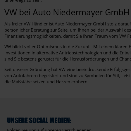
VW bei Auto Niedermayer GmbH
Als freier VW Händler ist Auto Niedermayer GmbH stolz darau
persönlicher Beratung zur Seite, um Ihnen bei der Auswahl des
Finanzierungsmöglichkeiten, damit Sie Ihren Traum vom VW Fa
VW blickt voller Optimismus in die Zukunft. Mit einem klaren 
Investitionen in alternative Antriebstechnologien und die En
sind Sie bestens gerüstet für die Herausforderungen und Chan
Seit unserer Gründung hat VW eine beeindruckende Erfolgsge
von Autofahrern begeistert und sind zu Symbolen für Stil, Lei
die Maßstäbe setzen und Herzen erobern.
UNSERE SOCIAL MEDIEN:
Folgen Sie uns auf unseren verschiedenen