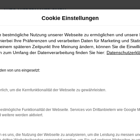
AUTO NIEDERMAYER GMBH
Preiswerte Angebote
Cookie Einstellungen
×
Lieferung an die Haustür
Professionelle Beratung und Kaufabwicklung
ie bestmögliche Nutzung unserer Webseite zu ermöglichen und unsere
hierbei Ihre Präferenzen und verarbeiten Daten für Marketing und Stati
einem späteren Zeitpunkt Ihre Meinung ändern, können Sie die Einwillig
en zum Umfang der Datenverarbeitung finden Sie hier:
Datenschutzerkl
en von uns eingesetzt:
rlich, um die Kernfunktionalität der Webseite zu gewährleisten.
 Top Angebote
estmögliche Funktionalität der Webseite. Services von Drittanbietern wie Google 
eitere werden aktiviert.
Ingolstadt und Umgebung
euge von VW und sind natürlich auch für unsere Kundinnen und Ku
 es uns, die Nutzung der Webseite zu analysieren, um die Leistung zu messen u
ualität von VW sowie die faire und kompetente Beratung erreich