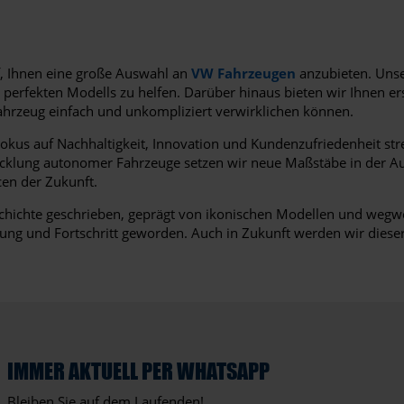
f, Ihnen eine große Auswahl an
VW Fahrzeugen
anzubieten. Unse
 perfekten Modells zu helfen. Darüber hinaus bieten wir Ihnen e
hrzeug einfach und unkompliziert verwirklichen können.
Fokus auf Nachhaltigkeit, Innovation und Kundenzufriedenheit str
twicklung autonomer Fahrzeuge setzen wir neue Maßstäbe in der A
cen der Zukunft.
schichte geschrieben, geprägt von ikonischen Modellen und weg
stung und Fortschritt geworden. Auch in Zukunft werden wir dieser
IMMER AKTUELL PER WHATSAPP
Bleiben Sie auf dem Laufenden!