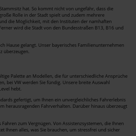
 Stammsitz hat. So kommt nicht von ungefähr, dass die
große Rolle in der Stadt spielt und zudem mehrere
und die Möglichkeit, mit den Instituten der namhaften
. Ferner wird die Stadt von den Bundesstraßen B13, B16 und
 nach Hause gelangt. Unser bayerisches Familienunternehmen
nz überzeugen.
fältige Palette an Modellen, die für unterschiedliche Ansprüche
hen, bei VW werden Sie fündig. Unsere breite Auswahl
Level hebt.
ards gefertigt, um Ihnen ein unvergleichliches Fahrerlebnis
inem herausragenden Fahrverhalten. Darüber hinaus überzeugt
as Fahren zum Vergnügen. Von Assistenzsystemen, die Ihnen
et Ihnen alles, was Sie brauchen, um stressfrei und sicher