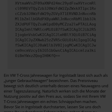
XVtmaWVsZF09aXNPd24mc29ydFswXVtvcmRl
cl09REVTQyZzb3J0WzFdW2ZpZWxkXT1pc1Rv
cCZzb3J0WzFdW29yZGVyXT1ERVNDJnNvcnRb
Ml1bZmllbGRdPXByaWNlJnNvcnRbMl1bb3Jk
ZXJdPUFTQyZsaW1pdD0yMCZza2lwPTAiLAog
ICAgImhlYWRlcnMiOiB7fSwKICAgICJib2R5
IjogbnVsbCwKICAgICJleHBlY3QiOiB7CiAg
ICAgICJyZXNwb25zZVR5cGUiOiAiIgogICAg
fSwKICAgICJ0aW1lb3V0IjogMCwKICAgICJw
cm9ncmVzcyI6IG51bGwsCiAgICAicmlza3ki
OiBmYWxzZQogIH0KfQ==
Ein VW T-Cross Jahreswagen für Ingolstadt lässt sich auch als
„junger Gebrauchtwagen“ bezeichnen. Das Preisniveau
bewegt sich deutlich unterhalb dessen eines Neuwagens und
einer Tageszulassung. Natürlich wirken sich die Monate der
Nutzung positiv auf den Preis aus, sodass Sie mit Ihrem VW
T-Cross Jahreswagen ein echtes Schnäppchen machen.
Bevor Sie in Ingolstadt durchstarten, lassen Sie uns doch
gerne Ihr vorhandenes Fahrzeug bzw. geben dieses zu