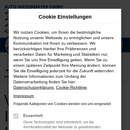
AUTO NIEDERMAYER GMBH
Preiswerte Angebote
Cookie Einstellungen
×
Lieferung an die Haustür
Professionelle Beratung und
Kaufabwicklung
Wir nutzen Cookies, um Ihnen die bestmögliche
Nutzung unserer Webseite zu ermöglichen und unsere
0
Kommunikation mit Ihnen zu verbessern. Wir
Zum
MENÜ
berücksichtigen hierbei Ihre Präferenzen und
Hauptinhalt
verarbeiten Daten für Marketing und Statistiken nur,
springen
wenn Sie uns Ihre Einwilligung geben. Wenn Sie zu
einem späteren Zeitpunkt Ihre Meinung ändern, können
Startseite
Ingolstadt
VW
VW T-Cross
VW T-Cross für Ingolstadt
Sie die Einwilligung jederzeit für die Zukunft widerrufen.
Weitere Informationen zum Umfang der
Jahreswagen Top Angebote
Datenverarbeitung finden Sie hier:
Datenschutzerklärung
,
Cookie-Richtlinie
.
VW T-Cross für
Impressum
Folgende Kategorien von Cookies werden von uns eingesetzt:
Ingolstadt
Essentiell
Diese Technologien sind erforderlich, um die
Kernfunktionalität der Webseite zu gewährleisten.