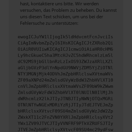
hast, kontaktiere uns bitte. Wir werden
versuchen, das Problem zu beheben. Du kannst
uns diesen Text schicken, um uns bei der
Fehlersuche zu unterstützen:
ewogICJuYW1lIjogIk5ldHdvcmtFcnJvciIs
CiAgImNvbmZpZyI6IHsKICAgICJtZXRob2Qi
OiAiR0VUIiwKICAgICJ1cmwiOiAiaHR0cHM6
Ly9hcGkueC5ha3MtcHJvZC5hdWRhcmlzLm5l
dC92MS9jbGllbnRzLzIxOS93ZWJzaXRlLXZl
aGljbGVzP3dlYnNpdGU9NWVjZDM5YjZiOTNl
NTY3MGNjMjk4ODVhJmZpbHRlclswXVtmaWVs
ZF09aXNPd24mZmlsdGVyWzBdW3ZhbHVlXT10
cnVlJmZpbHRlclsxXVtmaWVsZF09bW9kZWwm
ZmlsdGVyWzFdW3ZhbHVlXT0lNUIlN0IlMjJh
dWRhcmlzX2lkJTIyJTNBJTIyNWNjOTQxMGRi
OTNlNTYwNGExMDRiYzRjJTIyJTdEJTVEJmZp
bHRlclsxXVtvcF09SU4mZmlsdGVyWzJdW2Zp
ZWxkXT11c2FnZVN0YXRlJmZpbHRlclsyXVt2
YWx1ZV09JTVCJTIyVVNFRF9PTkVZRUFSJTIy
JTVEJmZpbHRlclsyXVtvcF09SU4mc29ydFsw