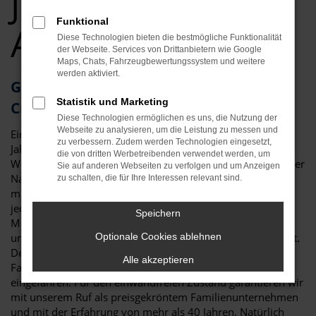
Jahreswagen Top
Funktional
Angebote
Diese Technologien bieten die bestmögliche Funktionalität
der Webseite. Services von Drittanbietern wie Google
Maps, Chats, Fahrzeugbewertungssystem und weitere
werden aktiviert.
Geld sparen in Ingolstadt? Ihr VW T-
Statistik und Marketing
Cross Jahreswagen wartet
Diese Technologien ermöglichen es uns, die Nutzung der
Webseite zu analysieren, um die Leistung zu messen und
Ein Kompromiss? Wohl kaum, denn ein VW T-Cross
zu verbessern. Zudem werden Technologien eingesetzt,
Jahreswagen für Ingolstadt vereint eher das Beste aus der
die von dritten Werbetreibenden verwendet werden, um
Welt der Neuwagen und der Gebrauchtfahrzeuge. Wie es der
Sie auf anderen Webseiten zu verfolgen und um Anzeigen
Name bereits sagt, darf der Termin der ersten Zulassung
zu schalten, die für Ihre Interessen relevant sind.
maximal ein Jahr zurückliegen. Die Folge ist, dass nahezu
jeder VW T-Cross Jahreswagen der aktuellen
Speichern
Modellgeneration entstammt und damit in puncto Extras
und Ausstattung voll und ganz einem Neuwagen entspricht.
Optionale Cookies ablehnen
Der Vorteil: es entstehen keinerlei Wartezeiten und das
Alle akzeptieren
Fahrzeug ist bereits im besten Sinne des Wortes
eingefahren. Für den einwandfreien Zustand garantieren wir
mit unserem Ruf als preisgekröntem Familienunternehmen
und mit der Erfahrung von mehr als 40 Jahren. Natürlich