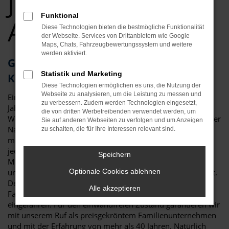
Jahreswagen Top
Funktional
Angebote
Diese Technologien bieten die bestmögliche Funktionalität
der Webseite. Services von Drittanbietern wie Google
Maps, Chats, Fahrzeugbewertungssystem und weitere
werden aktiviert.
Geld sparen in Ingolstadt? Ihr Škoda
Statistik und Marketing
Kodiaq Jahreswagen wartet
Diese Technologien ermöglichen es uns, die Nutzung der
Webseite zu analysieren, um die Leistung zu messen und
Ein Kompromiss? Wohl kaum, denn ein Škoda Kodiaq
zu verbessern. Zudem werden Technologien eingesetzt,
Jahreswagen für Ingolstadt vereint eher das Beste aus der
die von dritten Werbetreibenden verwendet werden, um
Welt der Neuwagen und der Gebrauchtfahrzeuge. Wie es der
Sie auf anderen Webseiten zu verfolgen und um Anzeigen
Name bereits sagt, darf der Termin der ersten Zulassung
zu schalten, die für Ihre Interessen relevant sind.
maximal ein Jahr zurückliegen. Die Folge ist, dass nahezu
jeder Škoda Kodiaq Jahreswagen der aktuellen
Speichern
Modellgeneration entstammt und damit in puncto Extras
und Ausstattung voll und ganz einem Neuwagen entspricht.
Optionale Cookies ablehnen
Der Vorteil: es entstehen keinerlei Wartezeiten und das
Alle akzeptieren
Fahrzeug ist bereits im besten Sinne des Wortes
eingefahren. Für den einwandfreien Zustand garantieren wir
mit unserem Ruf als preisgekröntem Familienunternehmen
und mit der Erfahrung von mehr als 40 Jahren. Natürlich