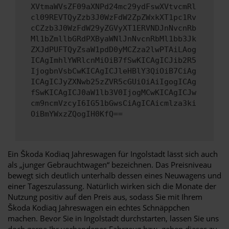
XVtmaWVsZF09aXNPd24mc29ydFswXVtvcmRl
cl09REVTQyZzb3J0WzFdW2ZpZWxkXT1pc1Rv
cCZzb3J0WzFdW29yZGVyXT1ERVNDJnNvcnRb
Ml1bZmllbGRdPXByaWNlJnNvcnRbMl1bb3Jk
ZXJdPUFTQyZsaW1pdD0yMCZza2lwPTAiLAog
ICAgImhlYWRlcnMiOiB7fSwKICAgICJib2R5
IjogbnVsbCwKICAgICJleHBlY3QiOiB7CiAg
ICAgICJyZXNwb25zZVR5cGUiOiAiIgogICAg
fSwKICAgICJ0aW1lb3V0IjogMCwKICAgICJw
cm9ncmVzcyI6IG51bGwsCiAgICAicmlza3ki
OiBmYWxzZQogIH0KfQ==
Ein Škoda Kodiaq Jahreswagen für Ingolstadt lässt sich auch
als „junger Gebrauchtwagen“ bezeichnen. Das Preisniveau
bewegt sich deutlich unterhalb dessen eines Neuwagens und
einer Tageszulassung. Natürlich wirken sich die Monate der
Nutzung positiv auf den Preis aus, sodass Sie mit Ihrem
Škoda Kodiaq Jahreswagen ein echtes Schnäppchen
machen. Bevor Sie in Ingolstadt durchstarten, lassen Sie uns
doch gerne Ihr vorhandenes Fahrzeug bzw. geben dieses zu