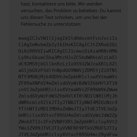
hast, kontaktiere uns bitte. Wir werden
versuchen, das Problem zu beheben. Du kannst
uns diesen Text schicken, um uns bei der
Fehlersuche zu unterstützen:
ewogICJuYW1lIjogIk5ldHdvcmtFcnJvciIs
CiAgImNvbmZpZyI6IHsKICAgICJtZXRob2Qi
OiAiR0VUIiwKICAgICJ1cmwiOiAiaHR0cHM6
Ly9hcGkueC5ha3MtcHJvZC5hdWRhcmlzLm5l
dC92MS9jbGllbnRzLzIxOS93ZWJzaXRlLXZl
aGljbGVzP3dlYnNpdGU9NWVjZDM5YjZiOTNl
NTY3MGNjMjk4ODVhJmZpbHRlclswXVtmaWVs
ZF09aXNPd24mZmlsdGVyWzBdW3ZhbHVlXT10
cnVlJmZpbHRlclsxXVtmaWVsZF09bW9kZWwm
ZmlsdGVyWzFdW3ZhbHVlXT0lNUIlN0IlMjJh
dWRhcmlzX2lkJTIyJTNBJTIyNWI4M2UzNzc4
YTlhNTIzMDI1MDAxZmNmJTIyJTdEJTVEJmZp
bHRlclsxXVtvcF09SU4mZmlsdGVyWzJdW2Zp
ZWxkXT11c2FnZVN0YXRlJmZpbHRlclsyXVt2
YWx1ZV09JTVCJTIyVVNFRF9PTkVZRUFSJTIy
JTVEJmZpbHRlclsyXVtvcF09SU4mc29ydFsw