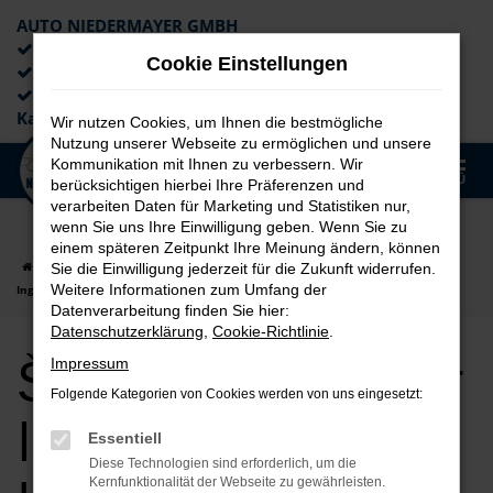
AUTO NIEDERMAYER GMBH
Preiswerte Angebote
Cookie Einstellungen
×
Lieferung an die Haustür
Professionelle Beratung und
Kaufabwicklung
Wir nutzen Cookies, um Ihnen die bestmögliche
Nutzung unserer Webseite zu ermöglichen und unsere
0
Kommunikation mit Ihnen zu verbessern. Wir
Zum
MENÜ
berücksichtigen hierbei Ihre Präferenzen und
Hauptinhalt
verarbeiten Daten für Marketing und Statistiken nur,
springen
wenn Sie uns Ihre Einwilligung geben. Wenn Sie zu
einem späteren Zeitpunkt Ihre Meinung ändern, können
Startseite
Ingolstadt
Škoda
Škoda Kodiaq
Škoda Kodiaq für
Sie die Einwilligung jederzeit für die Zukunft widerrufen.
Weitere Informationen zum Umfang der
Ingolstadt Jahreswagen Top Angebote
Datenverarbeitung finden Sie hier:
Datenschutzerklärung
,
Cookie-Richtlinie
.
Škoda Kodiaq für
Impressum
Folgende Kategorien von Cookies werden von uns eingesetzt:
Ingolstadt
Essentiell
Diese Technologien sind erforderlich, um die
Kernfunktionalität der Webseite zu gewährleisten.