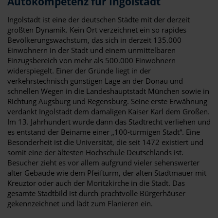
Autokompetenz für Ingolstadt
Ingolstadt ist eine der deutschen Städte mit der derzeit
größten Dynamik. Kein Ort verzeichnet ein so rapides
Bevölkerungswachstum, das sich in derzeit 135.000
Einwohnern in der Stadt und einem unmittelbaren
Einzugsbereich von mehr als 500.000 Einwohnern
widerspiegelt. Einer der Gründe liegt in der
verkehrstechnisch günstigen Lage an der Donau und
schnellen Wegen in die Landeshauptstadt München sowie in
Richtung Augsburg und Regensburg. Seine erste Erwähnung
verdankt Ingolstadt dem damaligen Kaiser Karl dem Großen.
Im 13. Jahrhundert wurde dann das Stadtrecht verliehen und
es entstand der Beiname einer „100-türmigen Stadt“. Eine
Besonderheit ist die Universität, die seit 1472 existiert und
somit eine der ältesten Hochschule Deutschlands ist.
Besucher zieht es vor allem aufgrund vieler sehenswerter
alter Gebäude wie dem Pfeifturm, der alten Stadtmauer mit
Kreuztor oder auch der Moritzkirche in die Stadt. Das
gesamte Stadtbild ist durch prachtvolle Bürgerhäuser
gekennzeichnet und lädt zum Flanieren ein.