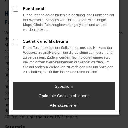
Funktional
Herausragendes Fahrzeug: der Škoda
Diese Technologien bieten die bestmögliche Funktionalität
Fabia für Ingolstadt
der Webseite. Services von Drittanbietern wie Google
Maps, Chats, Fahrzeugbewertungssystem und weitere
werden aktiviert.
Vergleichstest und Erfahrungsberichte zeigen eindeutig, dass
der Škoda Fabia ein erstklassiges Fahrzeug ist. Für Ihre
Statistik und Marketing
Mobilität in Ingolstadt ist das Modell perfekt geeignet und
Diese Technologien ermöglichen es uns, die Nutzung der
zeichnet sich sowohl durch seine Verarbeitungsqualität als
Webseite zu analysieren, um die Leistung zu messen und
auch die vielen Extras aus. Nicht nur im Stadtverkehr in
zu verbessern. Zudem werden Technologien eingesetzt,
Ingolstadt ist der Škoda Fabia die beste Wahl: auch auf
die von dritten Werbetreibenden verwendet werden, um
Sie auf anderen Webseiten zu verfolgen und um Anzeigen
Landstraße und Autobahn erweist sich das Modell als
zu schalten, die für Ihre Interessen relevant sind.
überzeugend. Bei Auto Niedermayer verstehen wir uns als
Experten rund um den Škoda Fabia und haben – im
übertragenen Sinne – bereits zahlreiche Modelle auf die
Speichern
Straßen von Ingolstadt geschickt. Als Familienbetrieb
Optionale Cookies ablehnen
verfügen wir über eine Erfahrung von mehr als 40 Jahren
und beraten Sie gerne fair und kompetent. Darüber hinaus
Alle akzeptieren
dürfen Sie sich auf durch und durch attraktive Preise bis zu
40 Prozent unterhalb der UVP freuen.
Kategorie