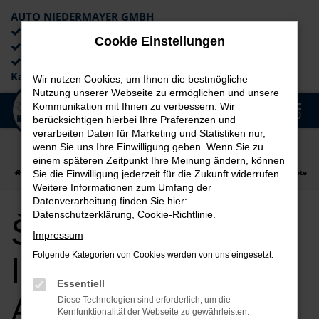
AUTO NIEDERMAYER GMBH
Preiswerte Angebote
Cookie Einstellungen
×
Lieferung an die Haustür
Professionelle Beratung und
Kaufabwicklung
Wir nutzen Cookies, um Ihnen die bestmögliche
Nutzung unserer Webseite zu ermöglichen und unsere
0
Kommunikation mit Ihnen zu verbessern. Wir
Zum
MENÜ
berücksichtigen hierbei Ihre Präferenzen und
Hauptinhalt
verarbeiten Daten für Marketing und Statistiken nur,
springen
wenn Sie uns Ihre Einwilligung geben. Wenn Sie zu
einem späteren Zeitpunkt Ihre Meinung ändern, können
Startseite
Ingolstadt
Škoda
Škoda Fabia für Ingolstadt Top Angebote
Sie die Einwilligung jederzeit für die Zukunft widerrufen.
Weitere Informationen zum Umfang der
Datenverarbeitung finden Sie hier:
Škoda Fabia für
Datenschutzerklärung
,
Cookie-Richtlinie
.
Impressum
Ingolstadt Top
Folgende Kategorien von Cookies werden von uns eingesetzt:
Essentiell
Angebote
Diese Technologien sind erforderlich, um die
Kernfunktionalität der Webseite zu gewährleisten.