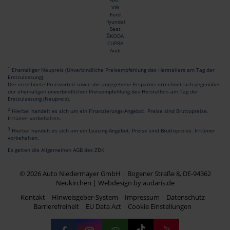
FIAT
VW
Ford
Hyundai
Seat
ŠKODA
CUPRA
Audi
1
Ehemaliger Neupreis (Unverbindliche Preisempfehlung des Herstellers am Tag der
Erstzulassung).
Der errechnete Preisvorteil sowie die angegebene Ersparnis errechnet sich gegenüber
der ehemaligen unverbindlichen Preisempfehlung des Herstellers am Tag der
Erstzulassung (Neupreis).
2
Hierbei handelt es sich um ein Finanzierungs-Angebot. Preise sind Bruttopreise.
Irrtümer vorbehalten.
3
Hierbei handelt es sich um ein Leasing-Angebot. Preise sind Bruttopreise. Irrtümer
vorbehalten.
Es gelten die Allgemeinen AGB des ZDK.
© 2026 Auto Niedermayer GmbH | Bogener Straße 8, DE-94362
Neukirchen |
Webdesign by audaris.de
Kontakt
Hinweisgeber-System
Impressum
Datenschutz
Barrierefreiheit
EU Data Act
Cookie Einstellungen