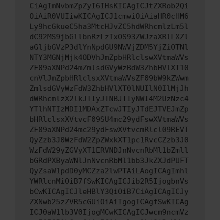
CiAgImNvbmZpZyI6IHsKICAgICJtZXRob2Qi
OiAiR0VUIiwKICAgICJ1cmwiOiAiaHR0cHM6
Ly9hcGkueC5ha3MtcHJvZC5hdWRhcmlzLm5l
dC92MS9jbGllbnRzLzIxOS93ZWJzaXRlLXZl
aGljbGVzP3dlYnNpdGU9NWVjZDM5YjZiOTNl
NTY3MGNjMjk4ODVhJmZpbHRlclswXVtmaWVs
ZF09aXNPd24mZmlsdGVyWzBdW3ZhbHVlXT10
cnVlJmZpbHRlclsxXVtmaWVsZF09bW9kZWwm
ZmlsdGVyWzFdW3ZhbHVlXT0lNUIlN0IlMjJh
dWRhcmlzX2lkJTIyJTNBJTIyNWI4M2UzNzc4
YTlhNTIzMDI1MDAxZTcwJTIyJTdEJTVEJmZp
bHRlclsxXVtvcF09SU4mc29ydFswXVtmaWVs
ZF09aXNPd24mc29ydFswXVtvcmRlcl09REVT
QyZzb3J0WzFdW2ZpZWxkXT1pc1RvcCZzb3J0
WzFdW29yZGVyXT1ERVNDJnNvcnRbMl1bZmll
bGRdPXByaWNlJnNvcnRbMl1bb3JkZXJdPUFT
QyZsaW1pdD0yMCZza2lwPTAiLAogICAgImhl
YWRlcnMiOiB7fSwKICAgICJib2R5IjogbnVs
bCwKICAgICJleHBlY3QiOiB7CiAgICAgICJy
ZXNwb25zZVR5cGUiOiAiIgogICAgfSwKICAg
ICJ0aW1lb3V0IjogMCwKICAgICJwcm9ncmVz