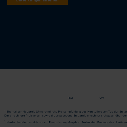
FIAT
VW
1
Ehemaliger Neupreis (Unverbindliche Preisempfehlung des Herstellers am Tag der Erstzu
Der errechnete Preisvorteil sowie die angegebene Ersparnis errechnet sich gegenüber de
2
Hierbei handelt es sich um ein Finanzierungs-Angebot. Preise sind Bruttopreise. Irrtüme