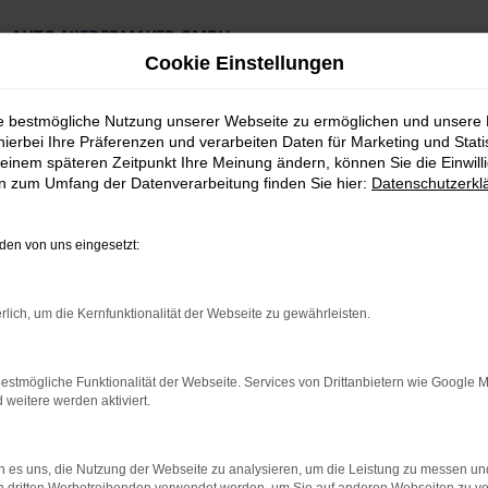
AUTO NIEDERMAYER GMBH
Preiswerte Angebote
Cookie Einstellungen
×
Lieferung an die Haustür
Professionelle Beratung und Kaufabwicklung
ie bestmögliche Nutzung unserer Webseite zu ermöglichen und unsere
hierbei Ihre Präferenzen und verarbeiten Daten für Marketing und Stati
einem späteren Zeitpunkt Ihre Meinung ändern, können Sie die Einwillig
en zum Umfang der Datenverarbeitung finden Sie hier:
Datenschutzerkl
en von uns eingesetzt:
t Gebrauchtwagen Top Angebote
rlich, um die Kernfunktionalität der Webseite zu gewährleisten.
ngolstadt Gebrauch
estmögliche Funktionalität der Webseite. Services von Drittanbietern wie Google 
eitere werden aktiviert.
agen unterwegs in Ingolstadt
 es uns, die Nutzung der Webseite zu analysieren, um die Leistung zu messen u