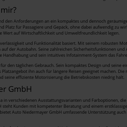
 mir?
 und den Anforderungen an ein kompaktes und dennoch geräumige
nd Platz für Passagiere und Gepäck, ohne dabei aufwendig zu wir
e Wert auf Wirtschaftlichkeit und Umweltfreundlichkeit legen.
verlässigkeit und Funktionalität basiert. Mit seinem robusten M
 auf der Autobahn. Seine zahlreichen Sicherheitsfunktionen und 
ache Handhabung und sein intuitives Infotainment-System das Fa
en für den täglichen Gebrauch. Sein kompaktes Design und seine 
Platzangebot ihn auch für längere Reisen geeignet machen. Die
 seine effiziente Motorisierung die Betriebskosten niedrig hält.
yer GmbH
 in verschiedenen Ausstattungsvarianten und Farboptionen, die 
eht Kunden mit kompetenter Beratung und einem erstklassigen K
us bietet Auto Niedermayer GmbH umfassende Unterstützung auch