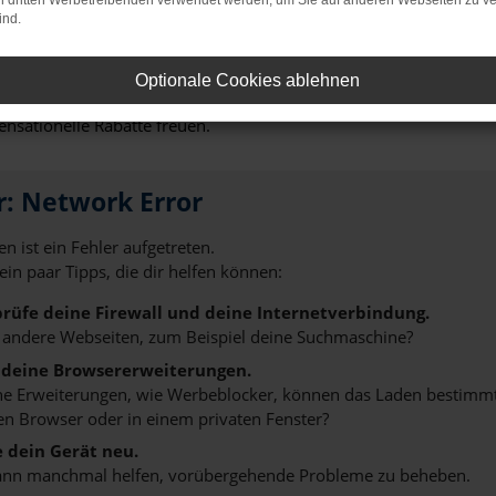
on dritten Werbetreibenden verwendet werden, um Sie auf anderen Webseiten zu ve
ind.
die perfekte Wahl für Ingolstadt. An erster Stelle steht die Quali
elten und so erwerben Sie mit einem Škoda Fabia Gebrauchtwagen
ahrzeug einer umfangreichen Kontrolle unterziehen. Nur, wenn wi
Optionale Cookies ablehnen
n Verkauf. Ein weiteres Argument für den Škoda Fabia Gebrauchtw
sensationelle Rabatte freuen.
r: Network Error
n ist ein Fehler aufgetreten.
 ein paar Tipps, die dir helfen können:
rüfe deine Firewall und deine Internetverbindung.
 andere Webseiten, zum Beispiel deine Suchmaschine?
 deine Browsererweiterungen.
 Erweiterungen, wie Werbeblocker, können das Laden bestimmter 
n Browser oder in einem privaten Fenster?
e dein Gerät neu.
ann manchmal helfen, vorübergehende Probleme zu beheben.