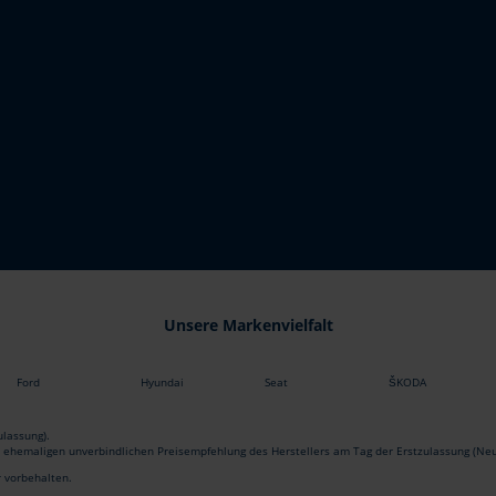
Unsere Markenvielfalt
Ford
Hyundai
Seat
ŠKODA
lassung).
r ehemaligen unverbindlichen Preisempfehlung des Herstellers am Tag der Erstzulassung (Neu
r vorbehalten.