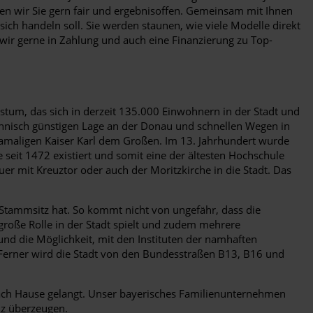
en wir Sie gern fair und ergebnisoffen. Gemeinsam mit Ihnen
sich handeln soll. Sie werden staunen, wie viele Modelle direkt
 wir gerne in Zahlung und auch eine Finanzierung zu Top-
hstum, das sich in derzeit 135.000 Einwohnern in der Stadt und
chnisch günstigen Lage an der Donau und schnellen Wegen in
amaligen Kaiser Karl dem Großen. Im 13. Jahrhundert wurde
e seit 1472 existiert und somit eine der ältesten Hochschule
er mit Kreuztor oder auch der Moritzkirche in die Stadt. Das
 Stammsitz hat. So kommt nicht von ungefähr, dass die
große Rolle in der Stadt spielt und zudem mehrere
und die Möglichkeit, mit den Instituten der namhaften
. Ferner wird die Stadt von den Bundesstraßen B13, B16 und
 nach Hause gelangt. Unser bayerisches Familienunternehmen
nz überzeugen.