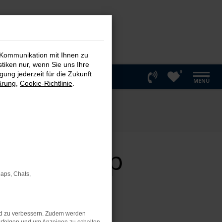
 Kommunikation mit Ihnen zu
stiken nur, wenn Sie uns Ihre
0
ung jederzeit für die Zukunft
MENÜ
ärung
,
Cookie-Richtlinie
.
twagen Top
Maps, Chats,
nd zu verbessern. Zudem werden