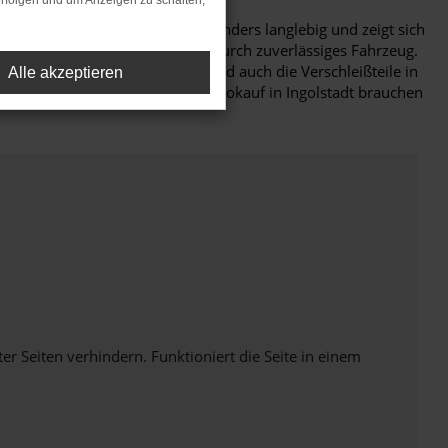
rfolgen und um Anzeigen zu schalten,
tät: der Škoda Fabia gilt als besonders langlebig und zeigt sich
 für Ingolstadt ein durch und durch zuverlässiges Fahrzeug.
rklich jedes Details stimmt und auch die Verschleißteile in
Alle akzeptieren
agen ist der Preis. Für Ihren Autokauf in Ingolstadt brauchen
Seiten verhindern. Funktioniert die Seite in einem