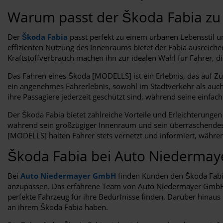
Warum passt der Škoda Fabia zu
Der
Škoda Fabia
passt perfekt zu einem urbanen Lebensstil
effizienten Nutzung des Innenraums bietet der Fabia ausreiche
Kraftstoffverbrauch machen ihn zur idealen Wahl für Fahrer, di
Das Fahren eines Škoda [MODELLS] ist ein Erlebnis, das auf Zu
ein angenehmes Fahrerlebnis, sowohl im Stadtverkehr als auch
ihre Passagiere jederzeit geschützt sind, während seine einf
Der Škoda Fabia bietet zahlreiche Vorteile und Erleichterung
während sein großzügiger Innenraum und sein überraschendes 
[MODELLS] halten Fahrer stets vernetzt und informiert, während
Škoda Fabia bei Auto Niederma
Bei
Auto Niedermayer GmbH
finden Kunden den Škoda Fabia
anzupassen. Das erfahrene Team von Auto Niedermayer GmbH st
perfekte Fahrzeug für ihre Bedürfnisse finden. Darüber hina
an ihrem Škoda Fabia haben.