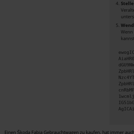
Stell
Veralt
unters
Wende
Wenn d
kannst
ewogI
AiaHR
dGU9N
ZpbHR
Nzc4Y
ZpbHR
cnRbM
1wcml
IG51b
AgICA
Einen Škoda Fabia Gebrauchtwagen zu kaufen, hat immer auch mi