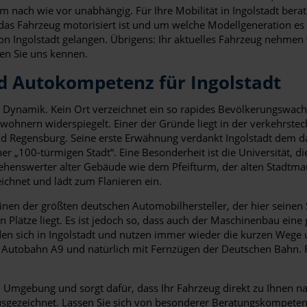
nach wie vor unabhängig. Für Ihre Mobilität in Ingolstadt berat
e das Fahrzeug motorisiert ist und um welche Modellgeneration es 
on Ingolstadt gelangen. Übrigens: Ihr aktuelles Fahrzeug nehmen
en Sie uns kennen.
d Autokompetenz für Ingolstadt
ten Dynamik. Kein Ort verzeichnet ein so rapides Bevölkerungswac
ohnern widerspiegelt. Einer der Gründe liegt in der verkehrste
d Regensburg. Seine erste Erwähnung verdankt Ingolstadt dem d
r „100-türmigen Stadt“. Eine Besonderheit ist die Universität, di
sehenswerter alter Gebäude wie dem Pfeifturm, der alten Stadtmau
ichnet und lädt zum Flanieren ein.
inen der größten deutschen Automobilhersteller, der hier seinen
Plätze liegt. Es ist jedoch so, dass auch der Maschinenbau eine 
nden sich in Ingolstadt und nutzen immer wieder die kurzen Wege 
 die Autobahn A9 und natürlich mit Fernzügen der Deutschen Bahn
nd Umgebung und sorgt dafür, dass Ihr Fahrzeug direkt zu Ihnen
ausgezeichnet. Lassen Sie sich von besonderer Beratungskompete