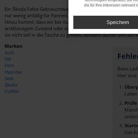
Technologien eingesetzt, die v
die für Ihre Interessen relevant s
Ein Škoda Fabia Gebrauchtwagen ist gleich in mehrerlei Hinsicht 
nur wenig anfällig für Pannen. Zu Reparaturen kommt es nur s
Hinzu kommt, dass wir bei Auto Niedermayer jedes gebrauchte F
Speichern
erstklassigem Zustand oder neu sind, gelangt das Modell in de
sie nicht tief in die Tasche zu greifen, sondern dürfen sich auf 
Marken
Audi
Fehle
VW
Ford
Beim Lade
Hyundai
Hier sind
Seat
Škoda
Überp
CUPRA
Laden
Prüfe
Manche
andere
Start
Das k