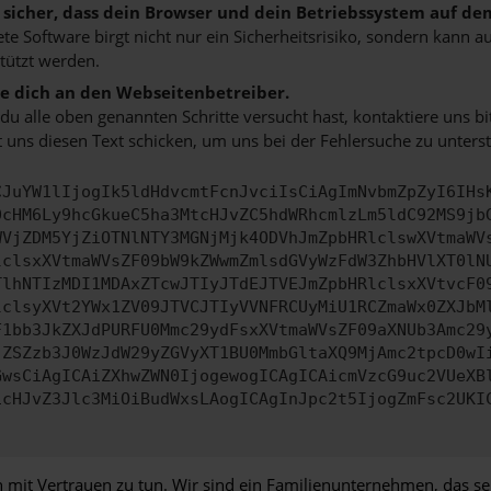
e sicher, dass dein Browser und dein Betriebssystem auf de
ete Software birgt nicht nur ein Sicherheitsrisiko, sondern kann
tützt werden.
 dich an den Webseitenbetreiber.
u alle oben genannten Schritte versucht hast, kontaktiere uns 
 uns diesen Text schicken, um uns bei der Fehlersuche zu unterst
CJuYW1lIjogIk5ldHdvcmtFcnJvciIsCiAgImNvbmZpZyI6IHs
0cHM6Ly9hcGkueC5ha3MtcHJvZC5hdWRhcmlzLm5ldC92MS9jb
WVjZDM5YjZiOTNlNTY3MGNjMjk4ODVhJmZpbHRlclswXVtmaWV
lclsxXVtmaWVsZF09bW9kZWwmZmlsdGVyWzFdW3ZhbHVlXT0lN
TlhNTIzMDI1MDAxZTcwJTIyJTdEJTVEJmZpbHRlclsxXVtvcF0
lclsyXVt2YWx1ZV09JTVCJTIyVVNFRCUyMiU1RCZmaWx0ZXJbM
F1bb3JkZXJdPURFU0Mmc29ydFsxXVtmaWVsZF09aXNUb3Amc29
jZSZzb3J0WzJdW29yZGVyXT1BU0MmbGltaXQ9MjAmc2tpcD0wI
GwsCiAgICAiZXhwZWN0IjogewogICAgICAicmVzcG9uc2VUeXB
icHJvZ3Jlc3MiOiBudWxsLAogICAgInJpc2t5IjogZmFsc2UKI
t Vertrauen zu tun. Wir sind ein Familienunternehmen, das seit m