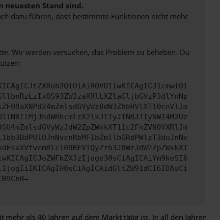
m neuesten Stand sind.
 auch dazu führen, dass bestimmte Funktionen nicht mehr
bitte. Wir werden versuchen, das Problem zu beheben. Du
ützen:
KICAgICJtZXRob2QiOiAiR0VUIiwKICAgICJ1cmwiOi
GllbnRzLzIxOS93ZWJzaXRlLXZlaGljbGVzP3dlYnNp
sZF09aXNPd24mZmlsdGVyWzBdW3ZhbHVlXT10cnVlJm
UIlN0IlMjJhdWRhcmlzX2lkJTIyJTNBJTIyNWI4M2Uz
9SU4mZmlsdGVyWzJdW2ZpZWxkXT11c2FnZVN0YXRlJm
l1bb3BdPUlOJnNvcnRbMF1bZmllbGRdPWlzT3duJnNv
ydFsxXVtvcmRlcl09REVTQyZzb3J0WzJdW2ZpZWxkXT
iwKICAgICJoZWFkZXJzIjoge30sCiAgICAiYm9keSI6
lIjogIiIKICAgIH0sCiAgICAidGltZW91dCI6IDAsCi
CB9Cn0=
ehr als 40 Jahren auf dem Markt tätig ist. In all den Jahren