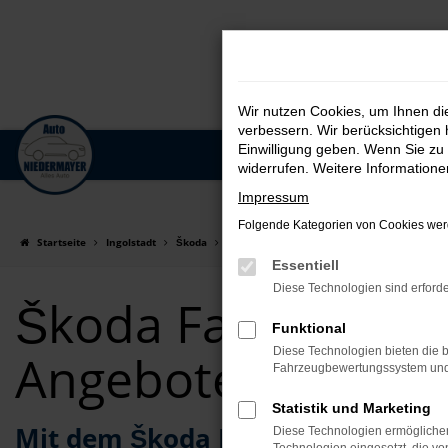
Wir nutzen Cookies, um Ihnen d
verbessern. Wir berücksichtigen 
Einwilligung geben. Wenn Sie zu 
Zum
widerrufen. Weitere Information
Hauptinhalt
Impressum
springen
Folgende Kategorien von Cookies werd
Startseite
Ingolstadt
Škoda
Škoda Fabia
Škoda Fabia für Ingolstad
Essentiell
Diese Technologien sind erforde
Škoda Fabia für I
Funktional
Diese Technologien bieten die b
Angebote
Fahrzeugbewertungssystem und w
Statistik und Marketing
Mit dem Škoda Fabia Gebrauchtw
Diese Technologien ermöglichen