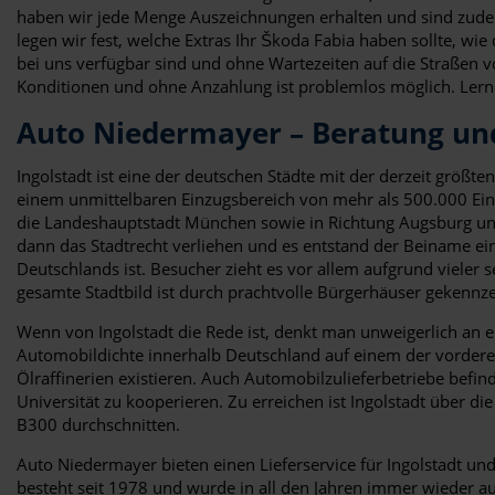
haben wir jede Menge Auszeichnungen erhalten und sind zudem 
legen wir fest, welche Extras Ihr Škoda Fabia haben sollte, wi
bei uns verfügbar sind und ohne Wartezeiten auf die Straßen v
Konditionen und ohne Anzahlung ist problemlos möglich. Lern
Auto Niedermayer – Beratung un
Ingolstadt ist eine der deutschen Städte mit der derzeit größ
einem unmittelbaren Einzugsbereich von mehr als 500.000 Einw
die Landeshauptstadt München sowie in Richtung Augsburg un
dann das Stadtrecht verliehen und es entstand der Beiname eine
Deutschlands ist. Besucher zieht es vor allem aufgrund vieler 
gesamte Stadtbild ist durch prachtvolle Bürgerhäuser gekennze
Wenn von Ingolstadt die Rede ist, denkt man unweigerlich an e
Automobildichte innerhalb Deutschland auf einem der vorderen 
Ölraffinerien existieren. Auch Automobilzulieferbetriebe befi
Universität zu kooperieren. Zu erreichen ist Ingolstadt über
B300 durchschnitten.
Auto Niedermayer bieten einen Lieferservice für Ingolstadt u
besteht seit 1978 und wurde in all den Jahren immer wieder 