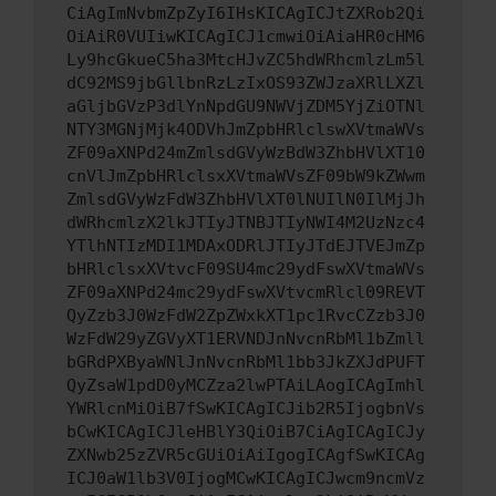
CiAgImNvbmZpZyI6IHsKICAgICJtZXRob2Qi
OiAiR0VUIiwKICAgICJ1cmwiOiAiaHR0cHM6
Ly9hcGkueC5ha3MtcHJvZC5hdWRhcmlzLm5l
dC92MS9jbGllbnRzLzIxOS93ZWJzaXRlLXZl
aGljbGVzP3dlYnNpdGU9NWVjZDM5YjZiOTNl
NTY3MGNjMjk4ODVhJmZpbHRlclswXVtmaWVs
ZF09aXNPd24mZmlsdGVyWzBdW3ZhbHVlXT10
cnVlJmZpbHRlclsxXVtmaWVsZF09bW9kZWwm
ZmlsdGVyWzFdW3ZhbHVlXT0lNUIlN0IlMjJh
dWRhcmlzX2lkJTIyJTNBJTIyNWI4M2UzNzc4
YTlhNTIzMDI1MDAxODRlJTIyJTdEJTVEJmZp
bHRlclsxXVtvcF09SU4mc29ydFswXVtmaWVs
ZF09aXNPd24mc29ydFswXVtvcmRlcl09REVT
QyZzb3J0WzFdW2ZpZWxkXT1pc1RvcCZzb3J0
WzFdW29yZGVyXT1ERVNDJnNvcnRbMl1bZmll
bGRdPXByaWNlJnNvcnRbMl1bb3JkZXJdPUFT
QyZsaW1pdD0yMCZza2lwPTAiLAogICAgImhl
YWRlcnMiOiB7fSwKICAgICJib2R5IjogbnVs
bCwKICAgICJleHBlY3QiOiB7CiAgICAgICJy
ZXNwb25zZVR5cGUiOiAiIgogICAgfSwKICAg
ICJ0aW1lb3V0IjogMCwKICAgICJwcm9ncmVz