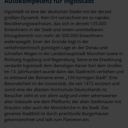
Autokompetenz für Ingolstadt
Ingolstadt ist eine der deutschen Städte mit der derzeit
größten Dynamik. Kein Ort verzeichnet ein so rapides
Bevölkerungswachstum, das sich in derzeit 135.000
Einwohnern in der Stadt und einem unmittelbaren
Einzugsbereich von mehr als 500.000 Einwohnern
widerspiegelt. Einer der Gründe liegt in der
verkehrstechnisch günstigen Lage an der Donau und
schnellen Wegen in die Landeshauptstadt München sowie in
Richtung Augsburg und Regensburg. Seine erste Erwähnung
verdankt Ingolstadt dem damaligen Kaiser Karl dem Großen.
Im 13. Jahrhundert wurde dann das Stadtrecht verliehen und
es entstand der Beiname einer „100-türmigen Stadt“. Eine
Besonderheit ist die Universität, die seit 1472 existiert und
somit eine der ältesten Hochschule Deutschlands ist.
Besucher zieht es vor allem aufgrund vieler sehenswerter
alter Gebäude wie dem Pfeifturm, der alten Stadtmauer mit
Kreuztor oder auch der Moritzkirche in die Stadt. Das
gesamte Stadtbild ist durch prachtvolle Bürgerhäuser
gekennzeichnet und lädt zum Flanieren ein.