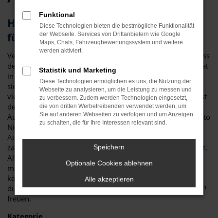
Funktional
Herausragendes Fahrzeug: der Audi A3
Diese Technologien bieten die bestmögliche Funktionalität
für Ingolstadt
der Webseite. Services von Drittanbietern wie Google
Maps, Chats, Fahrzeugbewertungssystem und weitere
werden aktiviert.
Vergleichstest und Erfahrungsberichte zeigen eindeutig, dass
der Audi A3 ein erstklassiges Fahrzeug ist. Für Ihre Mobilität
Statistik und Marketing
in Ingolstadt ist das Modell perfekt geeignet und zeichnet
Diese Technologien ermöglichen es uns, die Nutzung der
sich sowohl durch seine Verarbeitungsqualität als auch die
Webseite zu analysieren, um die Leistung zu messen und
vielen Extras aus. Nicht nur im Stadtverkehr in Ingolstadt ist
zu verbessern. Zudem werden Technologien eingesetzt,
der Audi A3 die beste Wahl: auch auf Landstraße und
die von dritten Werbetreibenden verwendet werden, um
Sie auf anderen Webseiten zu verfolgen und um Anzeigen
Autobahn erweist sich das Modell als überzeugend. Bei Auto
zu schalten, die für Ihre Interessen relevant sind.
Niedermayer verstehen wir uns als Experten rund um den
Audi A3 und haben – im übertragenen Sinne – bereits
zahlreiche Modelle auf die Straßen von Ingolstadt geschickt.
Speichern
Als Familienbetrieb verfügen wir über eine Erfahrung von
Optionale Cookies ablehnen
mehr als 40 Jahren und beraten Sie gerne fair und
kompetent. Darüber hinaus dürfen Sie sich auf durch und
Alle akzeptieren
durch attraktive Preise bis zu 40 Prozent unterhalb der UVP
freuen.
Kategorie