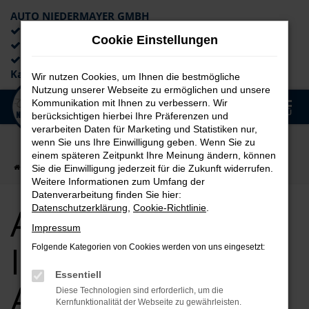
AUTO NIEDERMAYER GMBH
Preiswerte Angebote
Cookie Einstellungen
×
Lieferung an die Haustür
Professionelle Beratung und
Kaufabwicklung
Wir nutzen Cookies, um Ihnen die bestmögliche
Nutzung unserer Webseite zu ermöglichen und unsere
0
Kommunikation mit Ihnen zu verbessern. Wir
Zum
MENÜ
berücksichtigen hierbei Ihre Präferenzen und
Hauptinhalt
verarbeiten Daten für Marketing und Statistiken nur,
springen
wenn Sie uns Ihre Einwilligung geben. Wenn Sie zu
einem späteren Zeitpunkt Ihre Meinung ändern, können
Startseite
Ingolstadt
Audi
Audi A3 für Ingolstadt Top Angebote
Sie die Einwilligung jederzeit für die Zukunft widerrufen.
Weitere Informationen zum Umfang der
Datenverarbeitung finden Sie hier:
Audi A3 für
Datenschutzerklärung
,
Cookie-Richtlinie
.
Impressum
Ingolstadt Top
Folgende Kategorien von Cookies werden von uns eingesetzt:
Essentiell
Angebote
Diese Technologien sind erforderlich, um die
Kernfunktionalität der Webseite zu gewährleisten.