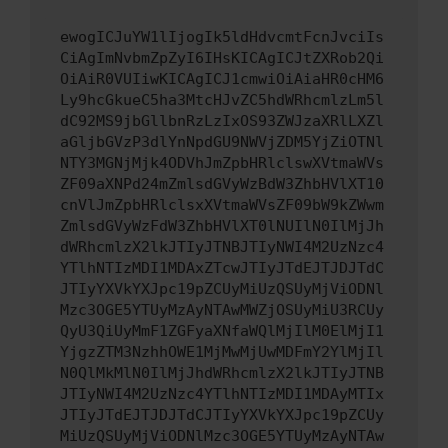
ewogICJuYW1lIjogIk5ldHdvcmtFcnJvciIs
CiAgImNvbmZpZyI6IHsKICAgICJtZXRob2Qi
OiAiR0VUIiwKICAgICJ1cmwiOiAiaHR0cHM6
Ly9hcGkueC5ha3MtcHJvZC5hdWRhcmlzLm5l
dC92MS9jbGllbnRzLzIxOS93ZWJzaXRlLXZl
aGljbGVzP3dlYnNpdGU9NWVjZDM5YjZiOTNl
NTY3MGNjMjk4ODVhJmZpbHRlclswXVtmaWVs
ZF09aXNPd24mZmlsdGVyWzBdW3ZhbHVlXT10
cnVlJmZpbHRlclsxXVtmaWVsZF09bW9kZWwm
ZmlsdGVyWzFdW3ZhbHVlXT0lNUIlN0IlMjJh
dWRhcmlzX2lkJTIyJTNBJTIyNWI4M2UzNzc4
YTlhNTIzMDI1MDAxZTcwJTIyJTdEJTJDJTdC
JTIyYXVkYXJpc19pZCUyMiUzQSUyMjViODNl
Mzc3OGE5YTUyMzAyNTAwMWZjOSUyMiU3RCUy
QyU3QiUyMmF1ZGFyaXNfaWQlMjIlM0ElMjI1
YjgzZTM3NzhhOWE1MjMwMjUwMDFmY2YlMjIl
N0QlMkMlN0IlMjJhdWRhcmlzX2lkJTIyJTNB
JTIyNWI4M2UzNzc4YTlhNTIzMDI1MDAyMTIx
JTIyJTdEJTJDJTdCJTIyYXVkYXJpc19pZCUy
MiUzQSUyMjViODNlMzc3OGE5YTUyMzAyNTAw