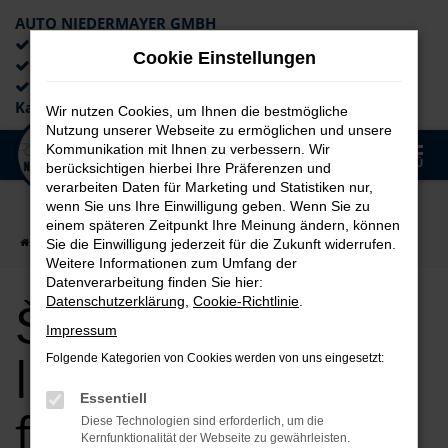
AUTO NIEDERMAYER GMBH
Preiswerte Angebote
Cookie Einstellungen
×
Lieferung an die Haustür
Professionelle Beratung und
Kaufabwicklung
Wir nutzen Cookies, um Ihnen die bestmögliche
Nutzung unserer Webseite zu ermöglichen und unsere
0
Kommunikation mit Ihnen zu verbessern. Wir
Zum
MENÜ
berücksichtigen hierbei Ihre Präferenzen und
Hauptinhalt
verarbeiten Daten für Marketing und Statistiken nur,
springen
wenn Sie uns Ihre Einwilligung geben. Wenn Sie zu
einem späteren Zeitpunkt Ihre Meinung ändern, können
Startseite
auto
Škoda kaufen, leasen, finanzieren
Sie die Einwilligung jederzeit für die Zukunft widerrufen.
Weitere Informationen zum Umfang der
Datenverarbeitung finden Sie hier:
Škoda kaufen,
Datenschutzerklärung
,
Cookie-Richtlinie
.
Impressum
leasen,
Folgende Kategorien von Cookies werden von uns eingesetzt:
Essentiell
finanzieren
Diese Technologien sind erforderlich, um die
Kernfunktionalität der Webseite zu gewährleisten.