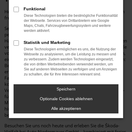
Funktional
Herzlich willkommen bei Auto Niedermayer GmbH – Ihrem
Diese Technologien bieten die bestmögliche Funktionalität
freien Mehrmarken-Autohaus in der Nähe!
der Webseite. Services von Drittanbietern wie Google
Maps, Chats, Fahrzeugbewertungssystem und weitere
Seit über 40 Jahren stehen wir für Qualität, Vielfalt und
werden aktiviert.
persönliche Beratung rund ums Auto. Als unabhängiger
Händler bieten wir Ihnen eine große Auswahl an Fahrzeugen
Statistik und Marketing
verschiedener Marken – mit besonderem Fokus auf Modelle
Diese Technologien ermöglichen es uns, die Nutzung der
von Škoda. Egal, ob Sie einen zuverlässigen Familienwagen,
Webseite zu analysieren, um die Leistung zu messen und
ein sportliches Modell oder ein luxuriöses Fahrzeug suchen:
zu verbessern. Zudem werden Technologien eingesetzt,
die von dritten Werbetreibenden verwendet werden, um
Bei uns finden Sie garantiert das passende Auto. Unsere
Sie auf anderen Webseiten zu verfolgen und um Anzeigen
erfahrenen Berater unterstützen Sie dabei, das richtige
zu schalten, die für Ihre Interessen relevant sind.
Fahrzeug für Ihre individuellen Bedürfnisse zu finden –
kompetent, ehrlich und markenunabhängig. Neben dem
Speichern
Verkauf bieten wir auch umfassende Serviceleistungen an –
für Fahrzeuge von Škoda ebenso wie für viele andere
Optionale Cookies ablehnen
Marken. Von Wartung und Reparaturen über Zubehör bis
hin zu individuellen Upgrades: Bei uns ist Ihr Fahrzeug in
Alle akzeptieren
besten Händen.
Besuchen Sie uns noch heute und erleben Sie die Škoda-
Vielfalt bei Auto Niedermayer GmbH – kombiniert mit freier