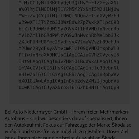
MjMxOCUyMiU3RCUyQyU3QiUyMmF1ZGFyaXNf
aWQlMjIlM0ElMjI1Y2M5M2YxNmI5M2U1NjUw
MWEzZWQ4YjUlMjIlN0QlNUQmZmlsdGVyWzFd
W29wXT1JTiZzb3J0WzBdW2ZpZWxkXT1pc093
biZzb3J0WzBdW29yZGVyXT1ERVNDJnNvcnRb
MV1bZmllbGRdPWlzVG9wJnNvcnRbMV1bb3Jk
ZXJdPURFU0Mmc29ydFsyXVtmaWVsZF09cHJp
Y2Umc29ydFsyXVtvcmRlcl09QVNDJmxpbWl0
PTIwJnNraXA9MCIsCiAgICAiaGVhZGVycyI6
IHt9LAogICAgImJvZHkiOiBudWxsLAogICAg
ImV4cGVjdCI6IHsKICAgICAgInJlc3BvbnNl
VHlwZSI6ICIiCiAgICB9LAogICAgInRpbWVv
dXQiOiAwLAogICAgInByb2dyZXNzIjogbnVs
bCwKICAgICJyaXNreSI6IGZhbHNlCiAgfQp9
Bei Auto Niedermayer GmbH – Ihrem freien Mehrmarken-
Autohaus – sind wir besonders darauf spezialisiert, Ihnen
den Autokauf mit Fokus auf Fahrzeuge der Marke Škoda so
einfach und stressfrei wie möglich zu gestalten. Unser Ziel
ist es, Ihnen nicht nur eine breite Auswahl an Škoda-