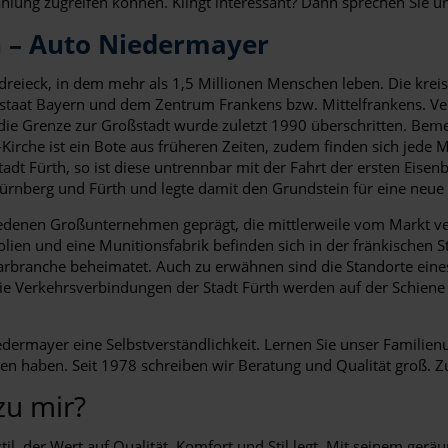
hlung zugreifen können. Klingt interessant? Dann sprechen Sie un
h – Auto Niedermayer
reieck, in dem mehr als 1,5 Millionen Menschen leben. Die kreisf
eistaat Bayern und dem Zentrum Frankens bzw. Mittelfrankens. Ve
ie Grenze zur Großstadt wurde zuletzt 1990 überschritten. Bemerk
ls-Kirche ist ein Bote aus früheren Zeiten, zudem finden sich je
Stadt Fürth, so ist diese untrennbar mit der Fahrt der ersten Ei
ürnberg und Fürth und legte damit den Grundstein für eine neue
hiedenen Großunternehmen geprägt, die mittlerweile vom Markt ve
lien und eine Munitionsfabrik befinden sich in der fränkischen St
larbranche beheimatet. Auch zu erwähnen sind die Standorte ei
Die Verkehrsverbindungen der Stadt Fürth werden auf der Schiene 
iedermayer eine Selbstverständlichkeit. Lernen Sie unser Famili
nen haben. Seit 1978 schreiben wir Beratung und Qualität groß.
zu mir?
l, der Wert auf Qualität, Komfort und Stil legt. Mit seinem ger