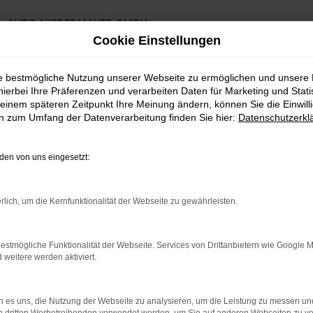
AUTO NIEDERMAYER GMBH
Preiswerte Angebote
Cookie Einstellungen
×
Lieferung an die Haustür
Professionelle Beratung und Kaufabwicklung
ie bestmögliche Nutzung unserer Webseite zu ermöglichen und unsere
hierbei Ihre Präferenzen und verarbeiten Daten für Marketing und Stati
einem späteren Zeitpunkt Ihre Meinung ändern, können Sie die Einwillig
en zum Umfang der Datenverarbeitung finden Sie hier:
Datenschutzerkl
en von uns eingesetzt:
reswagen Top Angebote
rlich, um die Kernfunktionalität der Webseite zu gewährleisten.
 Fürth Jahreswagen
estmögliche Funktionalität der Webseite. Services von Drittanbietern wie Google 
eitere werden aktiviert.
Octavia Jahreswagen wartet
en für Fürth vereint eher das Beste aus der Welt der Neuwagen 
 es uns, die Nutzung der Webseite zu analysieren, um die Leistung zu messen u
iegen. Die Folge ist, dass nahezu jeder Škoda Octavia Jahreswag