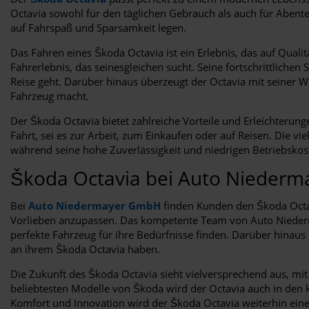
Octavia sowohl für den täglichen Gebrauch als auch für Abente
auf Fahrspaß und Sparsamkeit legen.
Das Fahren eines Škoda Octavia ist ein Erlebnis, das auf Quali
Fahrerlebnis, das seinesgleichen sucht. Seine fortschrittliche
Reise geht. Darüber hinaus überzeugt der Octavia mit seiner 
Fahrzeug macht.
Der Škoda Octavia bietet zahlreiche Vorteile und Erleichterun
Fahrt, sei es zur Arbeit, zum Einkaufen oder auf Reisen. Die v
während seine hohe Zuverlässigkeit und niedrigen Betriebskoste
Škoda Octavia bei Auto Nieder
Bei
Auto Niedermayer GmbH
finden Kunden den Škoda Octav
Vorlieben anzupassen. Das kompetente Team von Auto Niederma
perfekte Fahrzeug für ihre Bedürfnisse finden. Darüber hina
an ihrem Škoda Octavia haben.
Die Zukunft des Škoda Octavia sieht vielversprechend aus, mit
beliebtesten Modelle von Škoda wird der Octavia auch in den 
Komfort und Innovation wird der Škoda Octavia weiterhin eine 