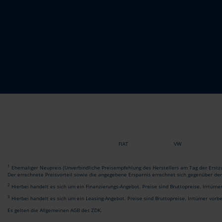
FIAT
VW
1
Ehemaliger Neupreis (Unverbindliche Preisempfehlung des Herstellers am Tag der Erstzu
Der errechnete Preisvorteil sowie die angegebene Ersparnis errechnet sich gegenüber de
2
Hierbei handelt es sich um ein Finanzierungs-Angebot. Preise sind Bruttopreise. Irrtüme
3
Hierbei handelt es sich um ein Leasing-Angebot. Preise sind Bruttopreise. Irrtümer vorb
Es gelten die Allgemeinen AGB des ZDK.