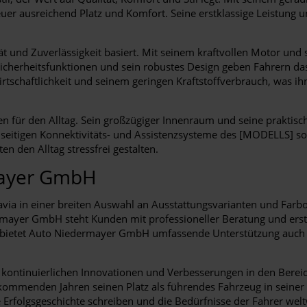
uer ausreichend Platz und Komfort. Seine erstklassige Leistung un
tät und Zuverlässigkeit basiert. Mit seinem kraftvollen Motor un
n Sicherheitsfunktionen und sein robustes Design geben Fahrern da
Wirtschaftlichkeit und seinem geringen Kraftstoffverbrauch, was 
gen für den Alltag. Sein großzügiger Innenraum und seine praktis
ielseitigen Konnektivitäts- und Assistenzsysteme des [MODELLS] s
n den Alltag stressfrei gestalten.
mayer GmbH
ia in einer breiten Auswahl an Ausstattungsvarianten und Farbop
yer GmbH steht Kunden mit professioneller Beratung und erstklas
us bietet Auto Niedermayer GmbH umfassende Unterstützung auch
 kontinuierlichen Innovationen und Verbesserungen in den Bereich
kommenden Jahren seinen Platz als führendes Fahrzeug in seiner
Erfolgsgeschichte schreiben und die Bedürfnisse der Fahrer weltw