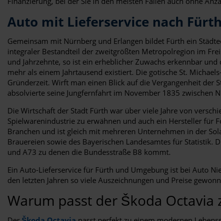
Finanzierung, bei der Sie in den meisten Fällen auch ohne Anza
Auto mit Lieferservice nach Fürt
Gemeinsam mit Nürnberg und Erlangen bildet Fürth ein Städted
integraler Bestandteil der zweitgrößten Metropolregion im Fr
und Jahrzehnte, so ist ein erheblicher Zuwachs erkennbar und d
mehr als einem Jahrtausend existiert. Die gotische St. Michae
Gründerzeit. Wirft man einen Blick auf die Vergangenheit der 
absolvierte seine Jungfernfahrt im November 1835 zwischen N
Die Wirtschaft der Stadt Fürth war über viele Jahre von versc
Spielwarenindustrie zu erwähnen und auch ein Hersteller für Fo
Branchen und ist gleich mit mehreren Unternehmen in der So
Brauereien sowie des Bayerischen Landesamtes für Statistik. 
und A73 zu denen die Bundesstraße B8 kommt.
Ein Auto-Lieferservice für Fürth und Umgebung ist bei Auto N
den letzten Jahren so viele Auszeichnungen und Preise gewon
Warum passt der Škoda Octavia 
Der
Škoda Octavia
passt perfekt zu einem modernen Lebenssti