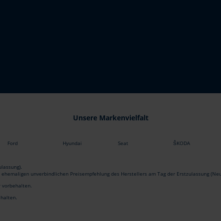
Unsere Markenvielfalt
Ford
Hyundai
Seat
ŠKODA
lassung).
r ehemaligen unverbindlichen Preisempfehlung des Herstellers am Tag der Erstzulassung (Neu
r vorbehalten.
ehalten.