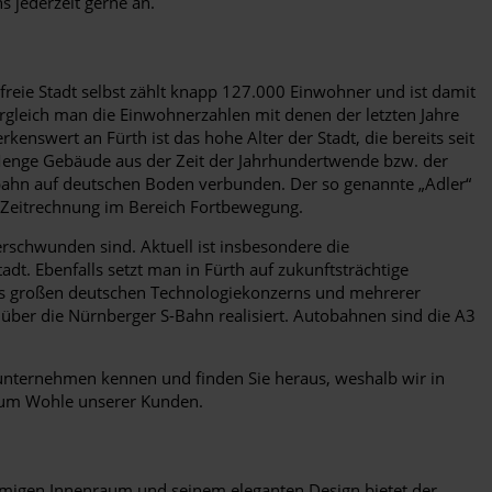
s jederzeit gerne an.
reie Stadt selbst zählt knapp 127.000 Einwohner und ist damit
rgleich man die Einwohnerzahlen mit denen der letzten Jahre
enswert an Fürth ist das hohe Alter der Stadt, die bereits seit
de Menge Gebäude aus der Zeit der Jahrhundertwende bzw. der
senbahn auf deutschen Boden verbunden. Der so genannte „Adler“
 Zeitrechnung im Bereich Fortbewegung.
rschwunden sind. Aktuell ist insbesondere die
adt. Ebenfalls setzt man in Fürth auf zukunftsträchtige
nes großen deutschen Technologiekonzerns und mehrerer
über die Nürnberger S-Bahn realisiert. Autobahnen sind die A3
enunternehmen kennen und finden Sie heraus, weshalb wir in
 Zum Wohle unserer Kunden.
äumigen Innenraum und seinem eleganten Design bietet der