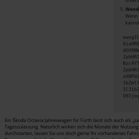
Wende
Wenn d
kannst
ewogI
AiaHR
dGU9N
ZpbHR
Nzc4Y
ZpbHR
aXNPd
1bZml
ICJib
V0Ijo
Ein Škoda Octavia Jahreswagen für Fürth lässt sich auch als 
Tageszulassung. Natürlich wirken sich die Monate der Nutzung
durchstarten, lassen Sie uns doch gerne Ihr vorhandenes Fahrze