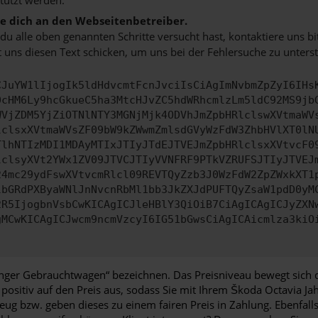
 dich an den Webseitenbetreiber.
u alle oben genannten Schritte versucht hast, kontaktiere uns 
 uns diesen Text schicken, um uns bei der Fehlersuche zu unterst
CJuYW1lIjogIk5ldHdvcmtFcnJvciIsCiAgImNvbmZpZyI6IHs
0cHM6Ly9hcGkueC5ha3MtcHJvZC5hdWRhcmlzLm5ldC92MS9jb
WVjZDM5YjZiOTNlNTY3MGNjMjk4ODVhJmZpbHRlclswXVtmaWV
lclsxXVtmaWVsZF09bW9kZWwmZmlsdGVyWzFdW3ZhbHVlXT0lN
TlhNTIzMDI1MDAyMTIxJTIyJTdEJTVEJmZpbHRlclsxXVtvcF0
lclsyXVt2YWx1ZV09JTVCJTIyVVNFRF9PTkVZRUFSJTIyJTVEJ
24mc29ydFswXVtvcmRlcl09REVTQyZzb3J0WzFdW2ZpZWxkXT1
lbGRdPXByaWNlJnNvcnRbMl1bb3JkZXJdPUFTQyZsaW1pdD0yM
2R5IjogbnVsbCwKICAgICJleHBlY3QiOiB7CiAgICAgICJyZXN
gMCwKICAgICJwcm9ncmVzcyI6IG51bGwsCiAgICAicmlza3kiO
„junger Gebrauchtwagen“ bezeichnen. Das Preisniveau bewegt sich
 positiv auf den Preis aus, sodass Sie mit Ihrem Škoda Octavia 
ug bzw. geben dieses zu einem fairen Preis in Zahlung. Ebenfalls 