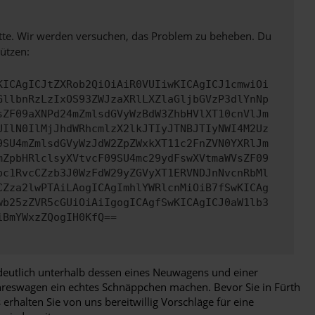
bitte. Wir werden versuchen, das Problem zu beheben. Du
ützen:
KICAgICJtZXRob2QiOiAiR0VUIiwKICAgICJ1cmwiOi
GllbnRzLzIxOS93ZWJzaXRlLXZlaGljbGVzP3dlYnNp
sZF09aXNPd24mZmlsdGVyWzBdW3ZhbHVlXT10cnVlJm
UIlN0IlMjJhdWRhcmlzX2lkJTIyJTNBJTIyNWI4M2Uz
9SU4mZmlsdGVyWzJdW2ZpZWxkXT11c2FnZVN0YXRlJm
mZpbHRlclsyXVtvcF09SU4mc29ydFswXVtmaWVsZF09
pc1RvcCZzb3J0WzFdW29yZGVyXT1ERVNDJnNvcnRbMl
CZza2lwPTAiLAogICAgImhlYWRlcnMiOiB7fSwKICAg
wb25zZVR5cGUiOiAiIgogICAgfSwKICAgICJ0aW1lb3
iBmYWxzZQogIH0KfQ==
 deutlich unterhalb dessen eines Neuwagens und einer
Jahreswagen ein echtes Schnäppchen machen. Bevor Sie in Fürth
erhalten Sie von uns bereitwillig Vorschläge für eine