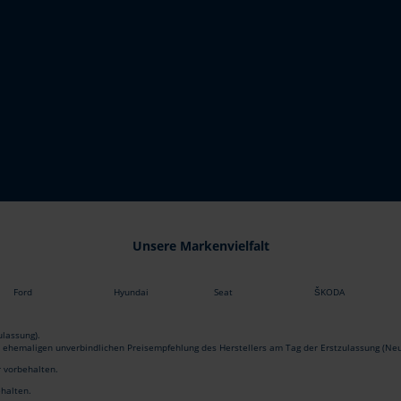
Unsere Markenvielfalt
Ford
Hyundai
Seat
ŠKODA
lassung).
r ehemaligen unverbindlichen Preisempfehlung des Herstellers am Tag der Erstzulassung (Neu
r vorbehalten.
ehalten.