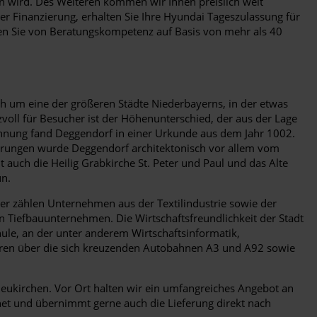
n wird. Des Weiteren kommen wir Ihnen preislich weit
 Finanzierung, erhalten Sie Ihre Hyundai Tageszulassung für
en Sie von Beratungskompetenz auf Basis von mehr als 40
h um eine der größeren Städte Niederbayerns, in der etwas
voll für Besucher ist der Höhenunterschied, der aus der Lage
hnung fand Deggendorf in einer Urkunde aus dem Jahr 1002.
störungen wurde Deggendorf architektonisch vor allem vom
auch die Heilig Grabkirche St. Peter und Paul und das Alte
un.
eber zählen Unternehmen aus der Textilindustrie sowie der
n Tiefbauunternehmen. Die Wirtschaftsfreundlichkeit der Stadt
ule, an der unter anderem Wirtschaftsinformatik,
eren über die sich kreuzenden Autobahnen A3 und A92 sowie
eukirchen. Vor Ort halten wir ein umfangreiches Angebot an
et und übernimmt gerne auch die Lieferung direkt nach