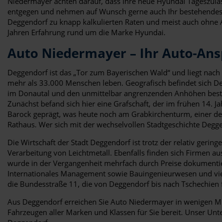
Niedermayer achten darauf, dass Ihre neue Hyundai Tageszula
entgegen und nehmen auf Wunsch gerne auch Ihr bestehendes F
Deggendorf zu knapp kalkulierten Raten und meist auch ohne 
Jahren Erfahrung rund um die Marke Hyundai.
Auto Niedermayer – Ihr Auto-Ans
Deggendorf ist das „Tor zum Bayerischen Wald“ und liegt nac
mehr als 33.000 Menschen leben. Geografisch befindet sich De
im Donautal und den unmittelbar angrenzenden Anhöhen beste
Zunächst befand sich hier eine Grafschaft, der im frühen 14.
Barock geprägt, was heute noch am Grabkirchenturm, einer der 
Rathaus. Wer sich mit der wechselvollen Stadtgeschichte Deg
Die Wirtschaft der Stadt Deggendorf ist trotz der relativ geri
Verarbeitung von Leichtmetall. Ebenfalls finden sich Firmen a
wurde in der Vergangenheit mehrfach durch Preise dokumentiert
Internationales Management sowie Bauingenieurwesen und vie
die Bundesstraße 11, die von Deggendorf bis nach Tschechien 
Aus Deggendorf erreichen Sie Auto Niedermayer in wenigen Mi
Fahrzeugen aller Marken und Klassen für Sie bereit. Unser U