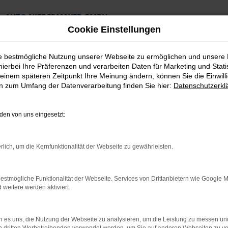
AUTO NIEDERMAYER GMBH
Preiswerte Angebote
Cookie Einstellungen
×
Lieferung an die Haustür
Professionelle Beratung und Kaufabwicklung
ie bestmögliche Nutzung unserer Webseite zu ermöglichen und unsere
hierbei Ihre Präferenzen und verarbeiten Daten für Marketing und Stati
einem späteren Zeitpunkt Ihre Meinung ändern, können Sie die Einwillig
en zum Umfang der Datenverarbeitung finden Sie hier:
Datenschutzerkl
en von uns eingesetzt:
ng Top Angebote
rlich, um die Kernfunktionalität der Webseite zu gewährleisten.
endorf Tageszulass
estmögliche Funktionalität der Webseite. Services von Drittanbietern wie Google 
eitere werden aktiviert.
heimtipp für Deggendorf
Tageszulassung in Deggendorf mit Fug und Recht stellen. Die Antw
 es uns, die Nutzung der Webseite zu analysieren, um die Leistung zu messen u
n einzigen Kilometer gefahren wurde. Jede Hyundai Tageszulass