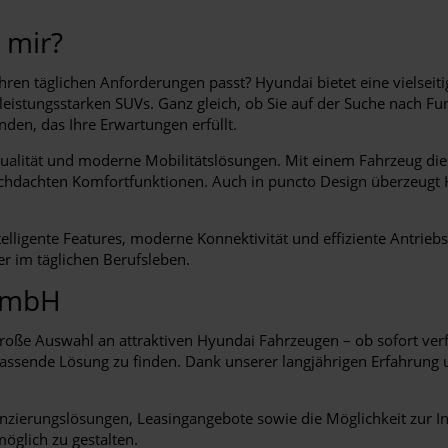
 mir?
hren täglichen Anforderungen passt? Hyundai bietet eine vielseit
stungsstarken SUVs. Ganz gleich, ob Sie auf der Suche nach Funkt
nden, das Ihre Erwartungen erfüllt.
Qualität und moderne Mobilitätslösungen. Mit einem Fahrzeug dies
rchdachten Komfortfunktionen. Auch in puncto Design überzeugt Hy
ntelligente Features, moderne Konnektivität und effiziente Antri
der im täglichen Berufsleben.
 GmbH
oße Auswahl an attraktiven Hyundai Fahrzeugen – ob sofort verfü
passende Lösung zu finden. Dank unserer langjährigen Erfahrung
nzierungslösungen, Leasingangebote sowie die Möglichkeit zur I
öglich zu gestalten.