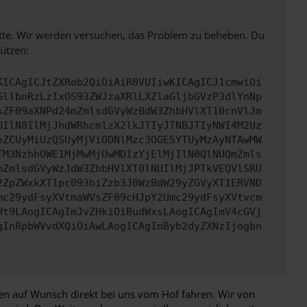
bitte. Wir werden versuchen, das Problem zu beheben. Du
ützen:
KICAgICJtZXRob2QiOiAiR0VUIiwKICAgICJ1cmwiOi
GllbnRzLzIxOS93ZWJzaXRlLXZlaGljbGVzP3dlYnNp
sZF09aXNPd24mZmlsdGVyWzBdW3ZhbHVlXT10cnVlJm
UIlN0IlMjJhdWRhcmlzX2lkJTIyJTNBJTIyNWI4M2Uz
pZCUyMiUzQSUyMjViODNlMzc3OGE5YTUyMzAyNTAwMW
TM3NzhhOWE1MjMwMjUwMDIzYjElMjIlN0QlNUQmZmls
mZmlsdGVyWzJdW3ZhbHVlXT0lNUIlMjJPTkVEQVlSRU
2ZpZWxkXT1pc093biZzb3J0WzBdW29yZGVyXT1ERVND
mc29ydFsyXVtmaWVsZF09cHJpY2Umc29ydFsyXVtvcm
Ht9LAogICAgImJvZHkiOiBudWxsLAogICAgImV4cGVj
gInRpbWVvdXQiOiAwLAogICAgInByb2dyZXNzIjogbn
nen auf Wunsch direkt bei uns vom Hof fahren. Wir von