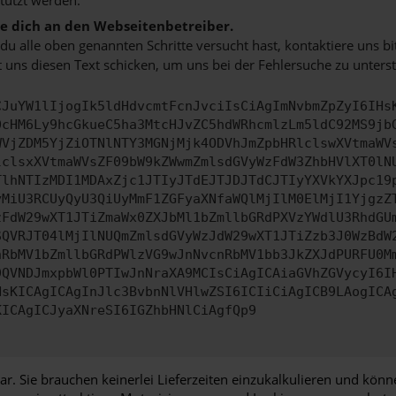
 dich an den Webseitenbetreiber.
u alle oben genannten Schritte versucht hast, kontaktiere uns 
 uns diesen Text schicken, um uns bei der Fehlersuche zu unterst
CJuYW1lIjogIk5ldHdvcmtFcnJvciIsCiAgImNvbmZpZyI6IHs
0cHM6Ly9hcGkueC5ha3MtcHJvZC5hdWRhcmlzLm5ldC92MS9jb
WVjZDM5YjZiOTNlNTY3MGNjMjk4ODVhJmZpbHRlclswXVtmaWV
lclsxXVtmaWVsZF09bW9kZWwmZmlsdGVyWzFdW3ZhbHVlXT0lN
TlhNTIzMDI1MDAxZjc1JTIyJTdEJTJDJTdCJTIyYXVkYXJpc19
yMiU3RCUyQyU3QiUyMmF1ZGFyaXNfaWQlMjIlM0ElMjI1YjgzZ
zFdW29wXT1JTiZmaWx0ZXJbMl1bZmllbGRdPXVzYWdlU3RhdGU
SQVRJT04lMjIlNUQmZmlsdGVyWzJdW29wXT1JTiZzb3J0WzBdW
nRbMV1bZmllbGRdPWlzVG9wJnNvcnRbMV1bb3JkZXJdPURFU0M
9QVNDJmxpbWl0PTIwJnNraXA9MCIsCiAgICAiaGVhZGVycyI6I
HsKICAgICAgInJlc3BvbnNlVHlwZSI6ICIiCiAgICB9LAogICA
KICAgICJyaXNreSI6IGZhbHNlCiAgfQp9
ar. Sie brauchen keinerlei Lieferzeiten einzukalkulieren und kön