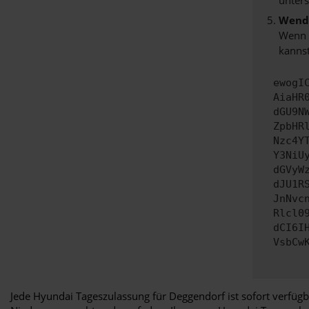
Wende
Wenn d
kannst
ewogI
AiaHR
dGU9N
ZpbHR
Nzc4Y
Y3NiU
dGVyW
dJU1R
JnNvc
Rlcl0
dCI6I
VsbCw
Jede Hyundai Tageszulassung für Deggendorf ist sofort verfügb