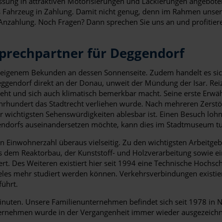
ssung in attraktiven Motorisierungen und Lackierungen angebote
ahrzeug in Zahlung. Damit nicht genug, denn im Rahmen unserer
Anzahlung. Noch Fragen? Dann sprechen Sie uns an und profitier
prechpartner für Deggendorf
h eigenem Bekunden an dessen Sonnenseite. Zudem handelt es sic
ggendorf direkt an der Donau, unweit der Mündung der Isar. Reiz
ht und sich auch klimatisch bemerkbar macht. Seine erste Erwä
 Jahrhundert das Stadtrecht verliehen wurde. Nach mehreren Zer
wichtigsten Sehenswürdigkeiten ablesbar ist. Einen Besuch lohnt 
gendorfs auseinandersetzen möchte, kann dies im Stadtmuseum t
ngen Einwohnerzahl überaus vielseitig. Zu den wichtigsten Arbeitg
us dem Reaktorbau, der Kunststoff- und Holzverarbeitung sowie ei
. Des Weiteren existiert hier seit 1994 eine Technische Hochsch
les mehr studiert werden können. Verkehrsverbindungen existi
führt.
nuten. Unsere Familienunternehmen befindet sich seit 1978 in N
nternehmen wurde in der Vergangenheit immer wieder ausgezeichn