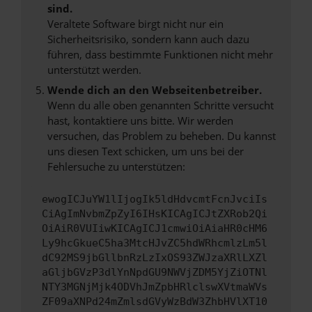
sind.
Veraltete Software birgt nicht nur ein
Sicherheitsrisiko, sondern kann auch dazu
führen, dass bestimmte Funktionen nicht mehr
unterstützt werden.
Wende dich an den Webseitenbetreiber.
Wenn du alle oben genannten Schritte versucht
hast, kontaktiere uns bitte. Wir werden
versuchen, das Problem zu beheben. Du kannst
uns diesen Text schicken, um uns bei der
Fehlersuche zu unterstützen:
ewogICJuYW1lIjogIk5ldHdvcmtFcnJvciIs
CiAgImNvbmZpZyI6IHsKICAgICJtZXRob2Qi
OiAiR0VUIiwKICAgICJ1cmwiOiAiaHR0cHM6
Ly9hcGkueC5ha3MtcHJvZC5hdWRhcmlzLm5l
dC92MS9jbGllbnRzLzIxOS93ZWJzaXRlLXZl
aGljbGVzP3dlYnNpdGU9NWVjZDM5YjZiOTNl
NTY3MGNjMjk4ODVhJmZpbHRlclswXVtmaWVs
ZF09aXNPd24mZmlsdGVyWzBdW3ZhbHVlXT10