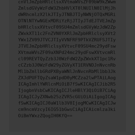
cnVlJmZpbHRlclsxXVtmaWVsZF09bW9kZWwm
ZmlsdGVyWzFdW3ZhbHVlXT0lNUIlN0IlMjJh
dWRhcmlzX2lkJTIyJTNBJTIyNWNjOTQxMGRi
OTNlNTYwNGExMDRiYzRjJTIyJTdEJTVEJmZp
bHRlclsxXVtvcF09SU4mZmlsdGVyWzJdW2Zp
ZWxkXT11c2FnZVN0YXRlJmZpbHRlclsyXVt2
YWx1ZV09JTVCJTIyVVNFRF9PTkVZRUFSJTIy
JTVEJmZpbHRlclsyXVtvcF09SU4mc29ydFsw
XVtmaWVsZF09aXNPd24mc29ydFswXVtvcmRl
cl09REVTQyZzb3J0WzFdW2ZpZWxkXT1pc1Rv
cCZzb3J0WzFdW29yZGVyXT1ERVNDJnNvcnRb
Ml1bZmllbGRdPXByaWNlJnNvcnRbMl1bb3Jk
ZXJdPUFTQyZsaW1pdD0yMCZza2lwPTAiLAog
ICAgImhlYWRlcnMiOiB7fSwKICAgICJib2R5
IjogbnVsbCwKICAgICJleHBlY3QiOiB7CiAg
ICAgICJyZXNwb25zZVR5cGUiOiAiIgogICAg
fSwKICAgICJ0aW1lb3V0IjogMCwKICAgICJw
cm9ncmVzcyI6IG51bGwsCiAgICAicmlza3ki
OiBmYWxzZQogIH0KfQ==