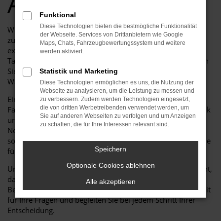
Angebote
Funktional
Diese Technologien bieten die bestmögliche Funktionalität
Willkommen bei Auto Niedermayer GmbH, Ihrem
der Webseite. Services von Drittanbietern wie Google
zuverlässigen Partner für hochwertige Fahrzeuge und
Maps, Chats, Fahrzeugbewertungssystem und weitere
exzellenten Service.
werden aktiviert.
Tauchen Sie ein in die Welt der Jahreswagen und entdecken
Sie, warum ein VW T-Cross Jahreswagen bei uns die ideale
Statistik und Marketing
Wahl für Sie sein kann.
Diese Technologien ermöglichen es uns, die Nutzung der
Webseite zu analysieren, um die Leistung zu messen und
Ein Jahreswagen bietet Ihnen die Vorteile eines fast neuen
zu verbessern. Zudem werden Technologien eingesetzt,
die von dritten Werbetreibenden verwendet werden, um
Fahrzeugs – mit geringem Kilometerstand, aktueller Technik
Sie auf anderen Webseiten zu verfolgen und um Anzeigen
und einem attraktiven Preisvorteil gegenüber dem
zu schalten, die für Ihre Interessen relevant sind.
Neuwagen. Bei Auto Niedermayer GmbH finden Sie eine
sorgfältig geprüfte Auswahl an VW T-Cross Jahreswagen, die
Speichern
für Qualität, Sicherheit und Fahrkomfort stehen.
Optionale Cookies ablehnen
Unser erfahrenes Team berät Sie persönlich und kompetent,
damit Sie genau das Fahrzeug finden, das zu Ihren
Alle akzeptieren
Bedürfnissen und Ihrem Budget passt. Wir nehmen uns Zeit
für Ihre Fragen und begleiten Sie bei jedem Schritt Ihrer
Entscheidung.