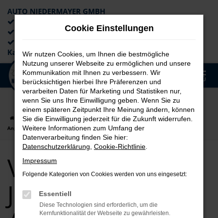
AUTO NIEDERMAYER GMBH
Preiswerte Angebote
Cookie Einstellungen
×
Lieferung an die Haustür
Professionelle Beratung und
Kaufabwicklung
Wir nutzen Cookies, um Ihnen die bestmögliche
Nutzung unserer Webseite zu ermöglichen und unsere
0
Kommunikation mit Ihnen zu verbessern. Wir
Zum
MENÜ
berücksichtigen hierbei Ihre Präferenzen und
Hauptinhalt
verarbeiten Daten für Marketing und Statistiken nur,
springen
wenn Sie uns Ihre Einwilligung geben. Wenn Sie zu
einem späteren Zeitpunkt Ihre Meinung ändern, können
Startseite
auto
VW
VW T-Cross
VW T-Cross Jahreswagen
Sie die Einwilligung jederzeit für die Zukunft widerrufen.
Weitere Informationen zum Umfang der
Angebote
Datenverarbeitung finden Sie hier:
Datenschutzerklärung
,
Cookie-Richtlinie
.
VW T-Cross
Impressum
Folgende Kategorien von Cookies werden von uns eingesetzt:
Jahreswagen
Essentiell
Diese Technologien sind erforderlich, um die
Kernfunktionalität der Webseite zu gewährleisten.