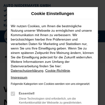
AUTO NIEDERMAYER GMBH
Preiswerte Angebote
Cookie Einstellungen
×
Lieferung an die Haustür
Professionelle Beratung und
Kaufabwicklung
Wir nutzen Cookies, um Ihnen die bestmögliche
Nutzung unserer Webseite zu ermöglichen und unsere
0
Kommunikation mit Ihnen zu verbessern. Wir
Zum
MENÜ
berücksichtigen hierbei Ihre Präferenzen und
Hauptinhalt
verarbeiten Daten für Marketing und Statistiken nur,
springen
wenn Sie uns Ihre Einwilligung geben. Wenn Sie zu
einem späteren Zeitpunkt Ihre Meinung ändern, können
Startseite
VW T-Cross
Sie die Einwilligung jederzeit für die Zukunft widerrufen.
Weitere Informationen zum Umfang der
Datenverarbeitung finden Sie hier:
Datenschutzerklärung
,
Cookie-Richtlinie
.
Impressum
Folgende Kategorien von Cookies werden von uns eingesetzt:
VW T-Cross bei Auto
Essentiell
Niedermayer
Diese Technologien sind erforderlich, um die
Kernfunktionalität der Webseite zu gewährleisten.