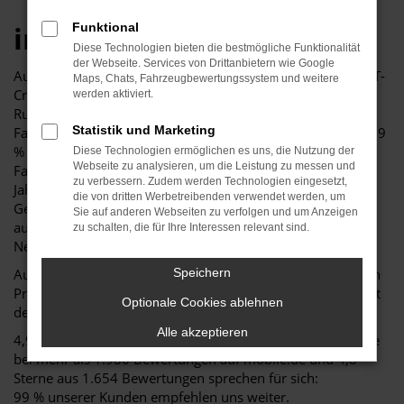
in Neukirchen
Funktional
Diese Technologien bieten die bestmögliche Funktionalität
der Webseite. Services von Drittanbietern wie Google
Auto Niedermayer in Neukirchen bei Straubing ist auf VW T-
Maps, Chats, Fahrzeugbewertungssystem und weitere
Cross als Tageszulassung und EU-Neuwagen spezialisiert.
werden aktiviert.
Rund 60 T-Cross in verschiedenen Ausstattungen und
Statistik und Marketing
Farben stehen sofort verfügbar auf 19.000 m², mit bis zu 29
% Preisvorteil gegenüber der UVP. Das
Diese Technologien ermöglichen es uns, die Nutzung der
Webseite zu analysieren, um die Leistung zu messen und
Familienunternehmen in Niederbayern ist seit über 40
zu verbessern. Zudem werden Technologien eingesetzt,
Jahren am Markt und wurde zweimal mit dem
die von dritten Werbetreibenden verwendet werden, um
Gebrauchtwagen Award und vielen weiteren Preisen
Sie auf anderen Webseiten zu verfolgen und um Anzeigen
ausgezeichnet. Über 400 Fahrzeuge sind vor Ort in
zu schalten, die für Ihre Interessen relevant sind.
Neukirchen nähe Straubing und sofort verfügbar!
Auto Niedermayer hat im Jahr 2025 über 50 VW T-Cross an
Speichern
Privatkunden in ganz Niederbayern ausgeliefert und gehört
Optionale Cookies ablehnen
dem Branchenverband BVfK an.
Alle akzeptieren
4,9 Sterne aus über 1.770 Google-Bewertungen, 4,9 Sterne
bei mehr als 1.980 Bewertungen auf mobile.de und 4,8
Sterne aus 1.654 Bewertungen sprechen für sich:
99 % unserer Kunden empfehlen uns weiter.