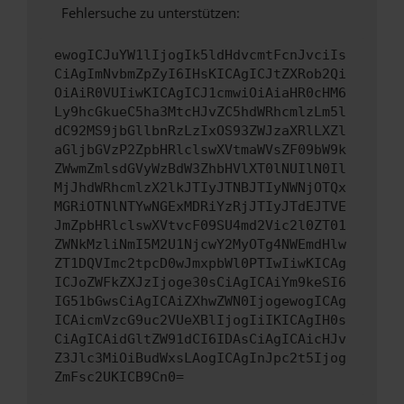
Fehlersuche zu unterstützen:
ewogICJuYW1lIjogIk5ldHdvcmtFcnJvciIs
CiAgImNvbmZpZyI6IHsKICAgICJtZXRob2Qi
OiAiR0VUIiwKICAgICJ1cmwiOiAiaHR0cHM6
Ly9hcGkueC5ha3MtcHJvZC5hdWRhcmlzLm5l
dC92MS9jbGllbnRzLzIxOS93ZWJzaXRlLXZl
aGljbGVzP2ZpbHRlclswXVtmaWVsZF09bW9k
ZWwmZmlsdGVyWzBdW3ZhbHVlXT0lNUIlN0Il
MjJhdWRhcmlzX2lkJTIyJTNBJTIyNWNjOTQx
MGRiOTNlNTYwNGExMDRiYzRjJTIyJTdEJTVE
JmZpbHRlclswXVtvcF09SU4md2Vic2l0ZT01
ZWNkMzliNmI5M2U1NjcwY2MyOTg4NWEmdHlw
ZT1DQVImc2tpcD0wJmxpbWl0PTIwIiwKICAg
ICJoZWFkZXJzIjoge30sCiAgICAiYm9keSI6
IG51bGwsCiAgICAiZXhwZWN0IjogewogICAg
ICAicmVzcG9uc2VUeXBlIjogIiIKICAgIH0s
CiAgICAidGltZW91dCI6IDAsCiAgICAicHJv
Z3Jlc3MiOiBudWxsLAogICAgInJpc2t5Ijog
ZmFsc2UKICB9Cn0=