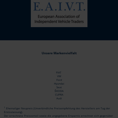
Unsere Markenvielfalt
FIAT
VW
Ford
Hyundai
Seat
ŠKODA
CUPRA
Audi
1
Ehemaliger Neupreis (Unverbindliche Preisempfehlung des Herstellers am Tag der
Erstzulassung).
Der errechnete Preisvorteil sowie die angegebene Ersparnis errechnet sich gegenüber