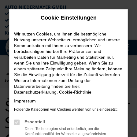
AUTO NIEDERMAYER GMBH
Preiswerte Angebote
Cookie Einstellungen
×
Lieferung an die Haustür
Professionelle Beratung und
Kaufabwicklung
Wir nutzen Cookies, um Ihnen die bestmögliche
Nutzung unserer Webseite zu ermöglichen und unsere
0
Kommunikation mit Ihnen zu verbessern. Wir
Zum
MENÜ
berücksichtigen hierbei Ihre Präferenzen und
Hauptinhalt
verarbeiten Daten für Marketing und Statistiken nur,
springen
wenn Sie uns Ihre Einwilligung geben. Wenn Sie zu
einem späteren Zeitpunkt Ihre Meinung ändern, können
Startseite
Straubing
Škoda
Škoda Superb
Škoda Superb für
Sie die Einwilligung jederzeit für die Zukunft widerrufen.
Weitere Informationen zum Umfang der
Straubing Gebrauchtwagen Top Angebote
Datenverarbeitung finden Sie hier:
Datenschutzerklärung
,
Cookie-Richtlinie
.
Škoda Superb für
Impressum
Folgende Kategorien von Cookies werden von uns eingesetzt:
Straubing
Essentiell
Diese Technologien sind erforderlich, um die
Kernfunktionalität der Webseite zu gewährleisten.