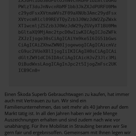
ZXJbMl1bb3BdPUlOJnNvcnRbMF1bZmllbGRd
PWlzT3duJnNvcnRbMF1bb3JkZXJdPURFU0Mm
c29ydFsxXVtmaWVsZF09aXNUb3Amc29ydFsx
XVtvcmRlcl09REVTQyZzb3J0WzJdW2ZpZWxk
XT1wcmljZSZzb3J0WzJdW29yZGVyXT1BU0Mm
bGltaXQ9MjAmc2tpcD0wIiwKICAgICJoZWFk
ZXJzIjoge30sCiAgICAiYm9keSI6IG51bGws
CiAgICAiZXhwZWN0IjogewogICAgICAicmVz
cG9uc2VUeXBlIjogIiIKICAgIH0sCiAgICAi
dGltZW91dCI6IDAsCiAgICAicHJvZ3Jlc3Mi
OiBudWxsLAogICAgInJpc2t5IjogZmFsc2UK
ICB9Cn0=
Einen Škoda Superb Gebrauchtwagen zu kaufen, hat immer
auch mit Vertrauen zu tun. Wir sind ein
Familienunternehmen, das seit mehr als 40 Jahren auf dem
Markt tätig ist. In all den Jahren haben wir jede Menge
Auszeichnungen erhalten und sind zudem nach wie vor
unabhängig. Für Ihre Mobilität in Straubing beraten wir Sie
gern fair und ergebnisoffen. Gemeinsam mit Ihnen legen wir