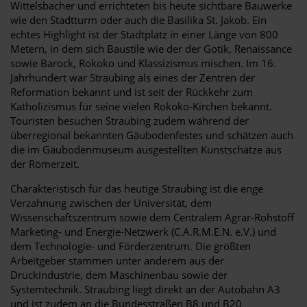
Wittelsbacher und errichteten bis heute sichtbare Bauwerke
wie den Stadtturm oder auch die Basilika St. Jakob. Ein
echtes Highlight ist der Stadtplatz in einer Länge von 800
Metern, in dem sich Baustile wie der der Gotik, Renaissance
sowie Barock, Rokoko und Klassizismus mischen. Im 16.
Jahrhundert war Straubing als eines der Zentren der
Reformation bekannt und ist seit der Rückkehr zum
Katholizismus für seine vielen Rokoko-Kirchen bekannt.
Touristen besuchen Straubing zudem während der
überregional bekannten Gäubodenfestes und schätzen auch
die im Gäubodenmuseum ausgestellten Kunstschätze aus
der Römerzeit.
Charakteristisch für das heutige Straubing ist die enge
Verzahnung zwischen der Universität, dem
Wissenschaftszentrum sowie dem Centralem Agrar-Rohstoff
Marketing- und Energie-Netzwerk (C.A.R.M.E.N. e.V.) und
dem Technologie- und Förderzentrum. Die größten
Arbeitgeber stammen unter anderem aus der
Druckindustrie, dem Maschinenbau sowie der
Systemtechnik. Straubing liegt direkt an der Autobahn A3
und ist zudem an die Bundesstraßen B8 und B20