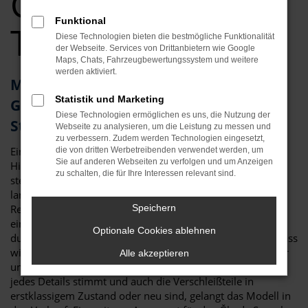
Gebrauchtwagen
Funktional
Top Angebote
Diese Technologien bieten die bestmögliche Funktionalität
der Webseite. Services von Drittanbietern wie Google
Maps, Chats, Fahrzeugbewertungssystem und weitere
werden aktiviert.
Mit dem Škoda Superb
Statistik und Marketing
Gebrauchtwagen unterwegs in
Diese Technologien ermöglichen es uns, die Nutzung der
Straubing
Webseite zu analysieren, um die Leistung zu messen und
zu verbessern. Zudem werden Technologien eingesetzt,
Ein Škoda Superb Gebrauchtwagen ist gleich in mehrerlei
die von dritten Werbetreibenden verwendet werden, um
Sie auf anderen Webseiten zu verfolgen und um Anzeigen
Hinsicht die perfekte Wahl für Straubing. An erster Stelle
zu schalten, die für Ihre Interessen relevant sind.
steht die Qualität: der Škoda Superb gilt als besonders
langlebig und zeigt sich nur wenig anfällig für Pannen. Zu
Reparaturen kommt es nur selten und so erwerben Sie mit
Speichern
einem Škoda Superb Gebrauchtwagen für Straubing ein
Optionale Cookies ablehnen
durch und durch zuverlässiges Fahrzeug. Hinzu kommt, dass
wir bei Auto Niedermayer jedes gebrauchte Fahrzeug einer
Alle akzeptieren
umfangreichen Kontrolle unterziehen. Nur, wenn wirklich
jedes Details stimmt und auch die Verschleißteile in
erstklassigem Zustand oder neu sind, gelangt das Modell in