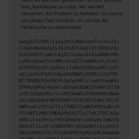
hast, kontaktiere uns bitte. Wir werden
versuchen, das Problem zu beheben. Du kannst
uns diesen Text schicken, um uns bei der
Fehlersuche zu unterstützen:
ewogICJuYW1lIjogIk5ldHdvcmtFcnJvciIs
CiAgImNvbmZpZyI6IHsKICAgICJtZXRob2Qi
OiAiR0VUIiwKICAgICJ1cmwiOiAiaHR0cHM6
Ly9hcGkueC5ha3MtcHJvZC5hdWRhcmlzLm5l
dC92MS9jbGllbnRzLzIxOS93ZWJzaXRlLXZl
aGljbGVzP3dlYnNpdGU9NWVjZDM5YjZiOTNl
NTY3MGNjMjk4ODVhJmZpbHRlclswXVtmaWVs
ZF09aXNPd24mZmlsdGVyWzBdW3ZhbHVlXT10
cnVlJmZpbHRlclsxXVtmaWVsZF09bW9kZWwm
ZmlsdGVyWzFdW3ZhbHVlXT0lNUIlN0IlMjJh
dWRhcmlzX2lkJTIyJTNBJTIyNWI4M2UzNzc4
YTlhNTIzMDI1MDAyMzE4JTIyJTdEJTVEJmZp
bHRlclsxXVtvcF09SU4mZmlsdGVyWzJdW2Zp
ZWxkXT11c2FnZVN0YXRlJmZpbHRlclsyXVt2
YWx1ZV09JTVCJTIyVVNFRCUyMiU1RCZmaWx0