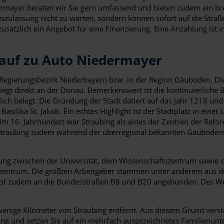
dermayer beraten wir Sie gern umfassend und bieten zudem ein br
szulassung nicht zu warten, sondern können sofort auf die Straß
ätzlich ein Angebot für eine Finanzierung. Eine Anzahlung ist in
 auf zu Auto Niedermayer
 Regierungsbezirk Niederbayern bzw. in der Region Gäuboden. Die 
iegt direkt an der Donau. Bemerkenswert ist die kontinuierliche B
ich belegt. Die Gründung der Stadt datiert auf das Jahr 1218 und
silika St. Jakob. Ein echtes Highlight ist der Stadtplatz in einer
m 16. Jahrhundert war Straubing als eines der Zentren der Refor
en Straubing zudem während der überregional bekannten Gäubod
ahnung zwischen der Universität, dem Wissenschaftszentrum sowie
erzentrum. Die größten Arbeitgeber stammen unter anderem aus 
d ist zudem an die Bundesstraßen B8 und B20 angebunden. Des We
enige Kilometer von Straubing entfernt. Aus diesem Grund verste
hrung und setzen Sie auf ein mehrfach ausgezeichnetes Familienu