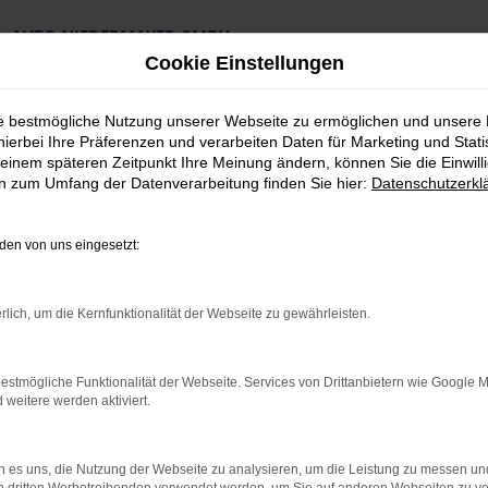
AUTO NIEDERMAYER GMBH
Preiswerte Angebote
Cookie Einstellungen
×
Lieferung an die Haustür
Professionelle Beratung und Kaufabwicklung
ie bestmögliche Nutzung unserer Webseite zu ermöglichen und unsere
hierbei Ihre Präferenzen und verarbeiten Daten für Marketing und Stati
einem späteren Zeitpunkt Ihre Meinung ändern, können Sie die Einwillig
en zum Umfang der Datenverarbeitung finden Sie hier:
Datenschutzerkl
en von uns eingesetzt:
traubing Tageszulassung Top Angebote
rlich, um die Kernfunktionalität der Webseite zu gewährleisten.
r Straubing Tages
estmögliche Funktionalität der Webseite. Services von Drittanbietern wie Google 
eitere werden aktiviert.
die clevere Alternative für Strau
 es uns, die Nutzung der Webseite zu analysieren, um die Leistung zu messen u