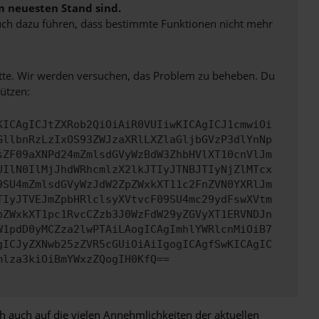
m neuesten Stand sind.
 auch dazu führen, dass bestimmte Funktionen nicht mehr
bitte. Wir werden versuchen, das Problem zu beheben. Du
ützen:
KICAgICJtZXRob2QiOiAiR0VUIiwKICAgICJ1cmwiOi
GllbnRzLzIxOS93ZWJzaXRlLXZlaGljbGVzP3dlYnNp
sZF09aXNPd24mZmlsdGVyWzBdW3ZhbHVlXT10cnVlJm
UIlN0IlMjJhdWRhcmlzX2lkJTIyJTNBJTIyNjZlMTcx
9SU4mZmlsdGVyWzJdW2ZpZWxkXT11c2FnZVN0YXRlJm
TIyJTVEJmZpbHRlclsyXVtvcF09SU4mc29ydFswXVtm
pZWxkXT1pc1RvcCZzb3J0WzFdW29yZGVyXT1ERVNDJn
W1pdD0yMCZza2lwPTAiLAogICAgImhlYWRlcnMiOiB7
gICJyZXNwb25zZVR5cGUiOiAiIgogICAgfSwKICAgIC
mlza3kiOiBmYWxzZQogIH0KfQ==
h auch auf die vielen Annehmlichkeiten der aktuellen