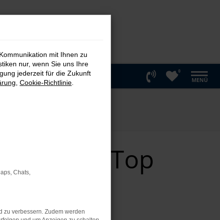
 Kommunikation mit Ihnen zu
stiken nur, wenn Sie uns Ihre
0
ung jederzeit für die Zukunft
MENÜ
ärung
,
Cookie-Richtlinie
.
zulassung Top
Maps, Chats,
bing
nd zu verbessern. Zudem werden