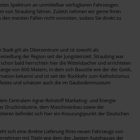
eites Spektrum an unmittelbar verfügbaren Fahrzeugen.
en von Straubing fahren. Zuletzt nehmen wir gerne Ihren
 den meisten Fällen nicht vonnöten, sodass Sie direkt zu
Stadt gilt als Oberzentrum und ist sowohl als
esiedlung der Region seit der Jungsteinzeit. Straubing war
 schon bald herrschten hier die Wittelsbacher und errichteten
 Länge von 800 Metern, in dem sich Baustile wie der der Gotik,
mation bekannt und ist seit der Rückkehr zum Katholizismus
enfestes und schätzen auch die im Gäubodenmuseum
 dem Centralem Agrar-Rohstoff Marketing- und Energie-
der Druckindustrie, dem Maschinenbau sowie der
iteren befindet sich hier ein Kreuzungspunkt der Deutschen
ht sich eine direkte Lieferung Ihres neuen Fahrzeugs von
nternehmen mit Titeln wie dem des „besten Autohauses der