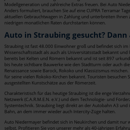
Modellgeneration und zahlreiche Extras freuen. Bei Auto Nie
Anders formuliert, brauchen Sie auf eine CUPRA Terramar Tage
aktuellen Gebrauchtwagen in Zahlung und unterbreiten Ihnen zus
niedrigen monatlichen Raten durchstarten können.
Auto in Straubing gesucht? Dann
Straubing ist fast 48.000 Einwohner groß und befindet sich im
Wissenschaftsstadt als auch als Universitätsstadt bekannt und l
bereits bei Kelten und Römern bekannt und ist seit 897 urkundl
bis heute sichtbare Bauwerke wie den Stadtturm oder auch die Ba
Renaissance sowie Barock, Rokoko und Klassizismus mischen. I
für seine vielen Rokoko-Kirchen bekannt. Touristen besuch
ausgestellten Kunstschätze aus der Römerzeit.
Charakteristisch für das heutige Straubing ist die enge Verz
Netzwerk (C.A.R.M.E.N. e.V.) und dem Technologie- und Förd
Systemtechnik. Straubing liegt direkt an der Autobahn A3 un
Bahn, an dem immer wieder auch Intercity-Züge halten.
Auto Niedermayer befindet sich in Neukirchen und damit nur w
selbst. Profitieren Sie von unserer mehr als 40-jährigen Erfa