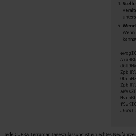
Stell
Veralt
unters
Wende
Wenn d
kannst
ewogI
AiaHR
dGU9N
ZpbHR
ODc5M
ZpbHR
aWVsZ
NvcnR
fSwKI
J0aW1
Jede CUPRA Terramar Tageszulassung ist ein echtes Neufahrzeu