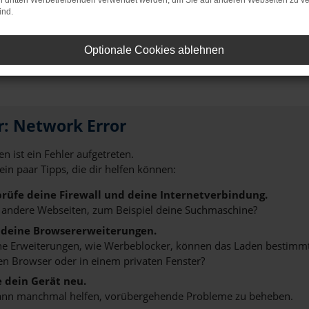
on dritten Werbetreibenden verwendet werden, um Sie auf anderen Webseiten zu ve
ind.
Straubing ist eine clevere Möglichkeit, um gleichzeitig einen Ne
eines Tricks, der in der Automobilbranche gerne praktiziert wir
den Rabatten für Neufahrzeuge an die Vorgaben der Hersteller g
Optionale Cookies ablehnen
eisgebunden, wurde aber auch noch keinen einzigen Kilometer be
r: Network Error
n ist ein Fehler aufgetreten.
 ein paar Tipps, die dir helfen können:
rüfe deine Firewall und deine Internetverbindung.
 andere Webseiten, zum Beispiel deine Suchmaschine?
 deine Browsererweiterungen.
 Erweiterungen, wie Werbeblocker, können das Laden bestimmter 
n Browser oder in einem privaten Fenster?
e dein Gerät neu.
ann manchmal helfen, vorübergehende Probleme zu beheben.