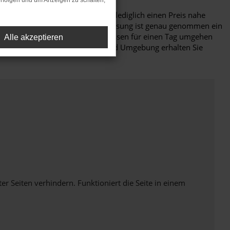
rfolgen und um Anzeigen zu schalten,
uwagen zu fahren, hierfür aber lediglich einen Preis nahe
d: eine CUPRA Terramar Tageszulassung ist genau genommen ein
ebunden, was sich durch das Zulassen für einen Tag umgehen
Alle akzeptieren
wegt. Für Fahrten in Straubing und Umgebung erhalten Sie
Seiten verhindern. Funktioniert die Seite in einem