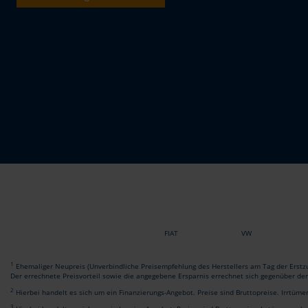
FIAT
VW
1
Ehemaliger Neupreis (Unverbindliche Preisempfehlung des Herstellers am Tag der Erstzu
Der errechnete Preisvorteil sowie die angegebene Ersparnis errechnet sich gegenüber de
2
Hierbei handelt es sich um ein Finanzierungs-Angebot. Preise sind Bruttopreise. Irrtüme
3