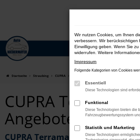
Wir nutzen Cookies, um Ihnen d
verbessern. Wir berücksichtigen 
Einwilligung geben. Wenn Sie zu 
Zum
widerrufen. Weitere Information
Hauptinhalt
Impressum
springen
Folgende Kategorien von Cookies werd
Startseite
Straubing
CUPRA
CUPRA Terramar
CUPRA Terramar für S
Essentiell
Diese Technologien sind erforde
CUPRA Terramar fü
Funktional
Diese Technologien bieten die b
Angebote
Fahrzeugbewertungssystem und w
Statistik und Marketing
CUPRA Terramar Tageszulassung – 
Diese Technologien ermöglichen