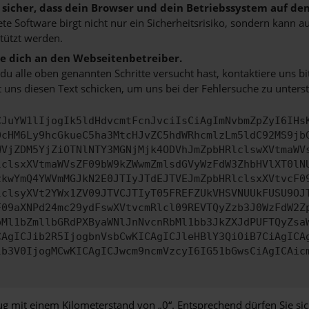
e sicher, dass dein Browser und dein Betriebssystem auf de
ete Software birgt nicht nur ein Sicherheitsrisiko, sondern kann
tützt werden.
 dich an den Webseitenbetreiber.
u alle oben genannten Schritte versucht hast, kontaktiere uns 
 uns diesen Text schicken, um uns bei der Fehlersuche zu unterst
CJuYW1lIjogIk5ldHdvcmtFcnJvciIsCiAgImNvbmZpZyI6IHs
0cHM6Ly9hcGkueC5ha3MtcHJvZC5hdWRhcmlzLm5ldC92MS9jb
WVjZDM5YjZiOTNlNTY3MGNjMjk4ODVhJmZpbHRlclswXVtmaWV
lclsxXVtmaWVsZF09bW9kZWwmZmlsdGVyWzFdW3ZhbHVlXT0lN
zkwYmQ4YWVmMGJkN2E0JTIyJTdEJTVEJmZpbHRlclsxXVtvcF0
lclsyXVt2YWx1ZV09JTVCJTIyT05FREFZUkVHSVNUUkFUSU9OJ
F09aXNPd24mc29ydFswXVtvcmRlcl09REVTQyZzb3J0WzFdW2Z
bMl1bZmllbGRdPXByaWNlJnNvcnRbMl1bb3JkZXJdPUFTQyZsa
CAgICJib2R5IjogbnVsbCwKICAgICJleHBlY3QiOiB7CiAgICA
lb3V0IjogMCwKICAgICJwcm9ncmVzcyI6IG51bGwsCiAgICAic
g mit einem Kilometerstand von „0“. Entsprechend dürfen Sie sic