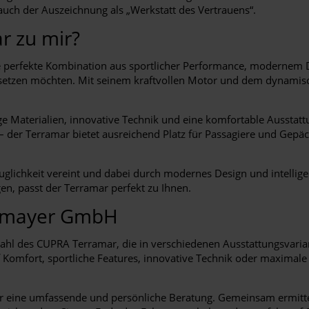
auch der Auszeichnung als „Werkstatt des Vertrauens“.
r zu mir?
erfekte Kombination aus sportlicher Performance, modernem Desig
nt setzen möchten. Mit seinem kraftvollen Motor und dem dynamis
Materialien, innovative Technik und eine komfortable Ausstattu
 der Terramar bietet ausreichend Platz für Passagiere und Gepäc
uglichkeit vereint und dabei durch modernes Design und intellig
en, passt der Terramar perfekt zu Ihnen.
ermayer GmbH
hl des CUPRA Terramar, die in verschiedenen Ausstattungsvariant
 Komfort, sportliche Features, innovative Technik oder maximale 
für eine umfassende und persönliche Beratung. Gemeinsam ermitt