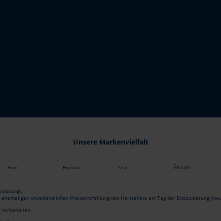
Unsere Markenvielfalt
Ford
Hyundai
Seat
ŠKODA
lassung).
r ehemaligen unverbindlichen Preisempfehlung des Herstellers am Tag der Erstzulassung (Neu
r vorbehalten.