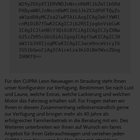
W29yZGVyXT1ERVNDJnNvcnRbMl1bZmllbGRd
PXByaWNlJnNvcnRbMl1bb3JkZXJdPUFTQyZs
aW1pdD0yMCZza2lwPTAiLAogICAgImhlYWRl
cnMiOiB7fSwKICAgICJib2R5IjogbnVsbCwK
ICAgICJleHBlY3QiOiB7CiAgICAgICJyZXNw
b25zZVR5cGUiOiAiIgogICAgfSwKICAgICJ0
aW1lb3V0IjogMCwKICAgICJwcm9ncmVzcyI6
IG51bGwsCiAgICAicmlza3kiOiBmYWxzZQog
IH0KfQ==
Für den CUPRA Leon Neuwagen in Straubing steht Ihnen
unser Konfigurator zur Verfügung. Bestimmen Sie nach Lust
und Laune, welche Extras, welche Lackierung und welchen
Motor das Fahrzeug erhalten soll. Für Fragen stehen wir
Ihnen in diesem Zusammenhang selbstverständlich gerne
zur Verfügung und bringen mehr als 40 Jahre als
erfolgreicher Familienbetrieb in die Beratung mit ein. Des
Weiteren unterbreiten wir Ihnen auf Wunsch ein faires
Angebot für Ihren Gebrauchtwagen und versehen jeden
CUPRA Leon Neuwagen für Straubing mit attraktiven