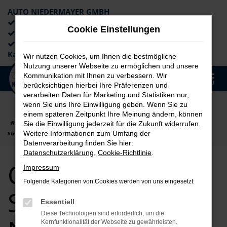
AUTO NIEDERMAYER GMBH
Preiswerte Angebote
Cookie Einstellungen
×
Lieferung an die Haustür
Professionelle Beratung und
Kaufabwicklung
Wir nutzen Cookies, um Ihnen die bestmögliche
Nutzung unserer Webseite zu ermöglichen und unsere
0
Kommunikation mit Ihnen zu verbessern. Wir
Zum
MENÜ
berücksichtigen hierbei Ihre Präferenzen und
Hauptinhalt
verarbeiten Daten für Marketing und Statistiken nur,
springen
wenn Sie uns Ihre Einwilligung geben. Wenn Sie zu
einem späteren Zeitpunkt Ihre Meinung ändern, können
Startseite
Straubing
CUPRA
CUPRA Leon
CUPRA Leon für
Sie die Einwilligung jederzeit für die Zukunft widerrufen.
Weitere Informationen zum Umfang der
Straubing Neuwagen Top Angebote
Datenverarbeitung finden Sie hier:
Datenschutzerklärung
,
Cookie-Richtlinie
.
CUPRA Leon für
Impressum
Folgende Kategorien von Cookies werden von uns eingesetzt:
Straubing
Essentiell
Diese Technologien sind erforderlich, um die
Kernfunktionalität der Webseite zu gewährleisten.