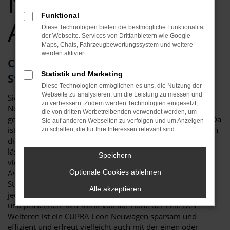
Neuwagen Top
Funktional
Angebote
Diese Technologien bieten die bestmögliche Funktionalität
der Webseite. Services von Drittanbietern wie Google
Maps, Chats, Fahrzeugbewertungssystem und weitere
werden aktiviert.
CUPRA Leon – als Neuwagen für
Statistik und Marketing
Straubing kaum zu toppen
Diese Technologien ermöglichen es uns, die Nutzung der
Webseite zu analysieren, um die Leistung zu messen und
Sicher haben Sie schon viel über den CUPRA Leon
zu verbessern. Zudem werden Technologien eingesetzt,
Neuwagen gelesen und festgestellt, dass es kaum ein
die von dritten Werbetreibenden verwendet werden, um
geeigneteres Fahrzeug für Straubing und Umgebung gibt. Da
Sie auf anderen Webseiten zu verfolgen und um Anzeigen
ist zum einen die überzeugende Optik, die klar und deutlich
zu schalten, die für Ihre Interessen relevant sind.
die Zugehörigkeit zur Modellfamilie von CUPRA erkennen
lässt und doch eigenständig ausfällt. Da sind aber auch die
Speichern
vielen Extras der aktuellen Modellgeneration und die
Assistenzsysteme. Für einen CUPRA Leon Neuwagen in
Optionale Cookies ablehnen
Straubing sprich in erster Linie der Sicherheitsaspekt. Mit
Alle akzeptieren
jeder Generation hat das Fahrzeug neue Technik erhalten
und präsentiert sich somit voll auf Höhe der Zeit. Des
Weiteren ist ein CUPRA Leon Neuwagen sparsam und
effizient und erfreut vielleicht auch mit der einen oder