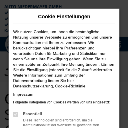
AUTO NIEDERMAYER GMBH
Preiswerte Angebote
Cookie Einstellungen
×
Lieferung an die Haustür
Professionelle Beratung und
Kaufabwicklung
Wir nutzen Cookies, um Ihnen die bestmögliche
Nutzung unserer Webseite zu ermöglichen und unsere
0
Kommunikation mit Ihnen zu verbessern. Wir
Zum
MENÜ
berücksichtigen hierbei Ihre Präferenzen und
Hauptinhalt
verarbeiten Daten für Marketing und Statistiken nur,
springen
wenn Sie uns Ihre Einwilligung geben. Wenn Sie zu
einem späteren Zeitpunkt Ihre Meinung ändern, können
Startseite
Straubing
CUPRA
CUPRA Leon
CUPRA Leon für
Sie die Einwilligung jederzeit für die Zukunft widerrufen.
Weitere Informationen zum Umfang der
Straubing Gebrauchtwagen Top Angebote
Datenverarbeitung finden Sie hier:
Datenschutzerklärung
,
Cookie-Richtlinie
.
CUPRA Leon für
Impressum
Folgende Kategorien von Cookies werden von uns eingesetzt:
Straubing
Essentiell
Diese Technologien sind erforderlich, um die
Kernfunktionalität der Webseite zu gewährleisten.