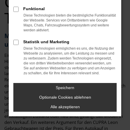
Gebrauchtwagen
Funktional
Top Angebote
Diese Technologien bieten die bestmögliche Funktionalität
der Webseite. Services von Drittanbietern wie Google
Maps, Chats, Fahrzeugbewertungssystem und weitere
werden aktiviert.
Mit dem CUPRA Leon Gebrauchtwagen
Statistik und Marketing
unterwegs in Straubing
Diese Technologien ermöglichen es uns, die Nutzung der
Webseite zu analysieren, um die Leistung zu messen und
Ein CUPRA Leon Gebrauchtwagen ist gleich in mehrerlei
zu verbessern. Zudem werden Technologien eingesetzt,
Hinsicht die perfekte Wahl für Straubing. An erster Stelle
die von dritten Werbetreibenden verwendet werden, um
steht die Qualität: der CUPRA Leon gilt als besonders
Sie auf anderen Webseiten zu verfolgen und um Anzeigen
langlebig und zeigt sich nur wenig anfällig für Pannen. Zu
zu schalten, die für Ihre Interessen relevant sind.
Reparaturen kommt es nur selten und so erwerben Sie mit
einem CUPRA Leon Gebrauchtwagen für Straubing ein durch
Speichern
und durch zuverlässiges Fahrzeug. Hinzu kommt, dass wir
bei Auto Niedermayer jedes gebrauchte Fahrzeug einer
Optionale Cookies ablehnen
umfangreichen Kontrolle unterziehen. Nur, wenn wirklich
Alle akzeptieren
jedes Details stimmt und auch die Verschleißteile in
erstklassigem Zustand oder neu sind, gelangt das Modell in
den Verkauf. Ein weiteres Argument für den CUPRA Leon
Gebrauchtwagen ist der Preis. Für Ihren Autokauf in