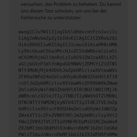
versuchen, das Problem zu beheben. Du kannst
uns diesen Text schicken, um uns bei der
Fehlersuche zu unterstützen:
ewogICJuYW1lIjogIk5ldHdvcmtFcnJvciIs
CiAgImNvbmZpZyI6IHsKICAgICJtZXRob2Qi
OiAiR0VUIiwKICAgICJ1cmwiOiAiaHR0cHM6
Ly9hcGkueC5ha3MtcHJvZC5hdWRhcmlzLm5l
dC92MS9jbGllbnRzLzIxOS93ZWJzaXRlLXZl
aGljbGVzP3dlYnNpdGU9NWVjZDM5YjZiOTNl
NTY3MGNjMjk4ODVhJmZpbHRlclswXVtmaWVs
ZF09aXNPd24mZmlsdGVyWzBdW3ZhbHVlXT10
cnVlJmZpbHRlclsxXVtmaWVsZF09bW9kZWwm
ZmlsdGVyWzFdW3ZhbHVlXT0lNUIlN0IlMjJh
dWRhcmlzX2lkJTIyJTNBJTIyNWVhOTZlMDNi
OTNlNTY1YWM2NjkyNTU4JTIyJTdEJTVEJmZp
bHRlclsxXVtvcF09SU4mZmlsdGVyWzJdW2Zp
ZWxkXT11c2FnZVN0YXRlJmZpbHRlclsyXVt2
YWx1ZV09JTVCJTIyVVNFRCUyMiU1RCZmaWx0
ZXJbMl1bb3BdPUlOJnNvcnRbMF1bZmllbGRd
PWlzT3duJnNvcnRbMF1bb3JkZXJdPURFU0Mm