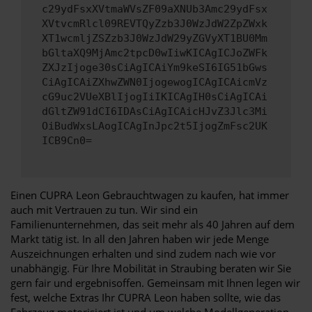
c29ydFsxXVtmaWVsZF09aXNUb3Amc29ydFsx
XVtvcmRlcl09REVTQyZzb3J0WzJdW2ZpZWxk
XT1wcmljZSZzb3J0WzJdW29yZGVyXT1BU0Mm
bGltaXQ9MjAmc2tpcD0wIiwKICAgICJoZWFk
ZXJzIjoge30sCiAgICAiYm9keSI6IG51bGws
CiAgICAiZXhwZWN0IjogewogICAgICAicmVz
cG9uc2VUeXBlIjogIiIKICAgIH0sCiAgICAi
dGltZW91dCI6IDAsCiAgICAicHJvZ3Jlc3Mi
OiBudWxsLAogICAgInJpc2t5IjogZmFsc2UK
ICB9Cn0=
Einen CUPRA Leon Gebrauchtwagen zu kaufen, hat immer
auch mit Vertrauen zu tun. Wir sind ein
Familienunternehmen, das seit mehr als 40 Jahren auf dem
Markt tätig ist. In all den Jahren haben wir jede Menge
Auszeichnungen erhalten und sind zudem nach wie vor
unabhängig. Für Ihre Mobilität in Straubing beraten wir Sie
gern fair und ergebnisoffen. Gemeinsam mit Ihnen legen wir
fest, welche Extras Ihr CUPRA Leon haben sollte, wie das
Fahrzeug motorisiert ist und um welche Modellgeneration