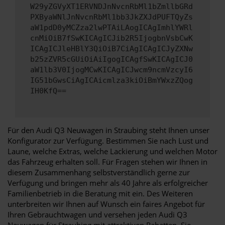
W29yZGVyXT1ERVNDJnNvcnRbMl1bZmllbGRd
PXByaWNlJnNvcnRbMl1bb3JkZXJdPUFTQyZs
aW1pdD0yMCZza2lwPTAiLAogICAgImhlYWRl
cnMiOiB7fSwKICAgICJib2R5IjogbnVsbCwK
ICAgICJleHBlY3QiOiB7CiAgICAgICJyZXNw
b25zZVR5cGUiOiAiIgogICAgfSwKICAgICJ0
aW1lb3V0IjogMCwKICAgICJwcm9ncmVzcyI6
IG51bGwsCiAgICAicmlza3kiOiBmYWxzZQog
IH0KfQ==
Für den Audi Q3 Neuwagen in Straubing steht Ihnen unser
Konfigurator zur Verfügung. Bestimmen Sie nach Lust und
Laune, welche Extras, welche Lackierung und welchen Motor
das Fahrzeug erhalten soll. Für Fragen stehen wir Ihnen in
diesem Zusammenhang selbstverständlich gerne zur
Verfügung und bringen mehr als 40 Jahre als erfolgreicher
Familienbetrieb in die Beratung mit ein. Des Weiteren
unterbreiten wir Ihnen auf Wunsch ein faires Angebot für
Ihren Gebrauchtwagen und versehen jeden Audi Q3
Neuwagen für Straubing mit attraktiven Rabatten. Sie