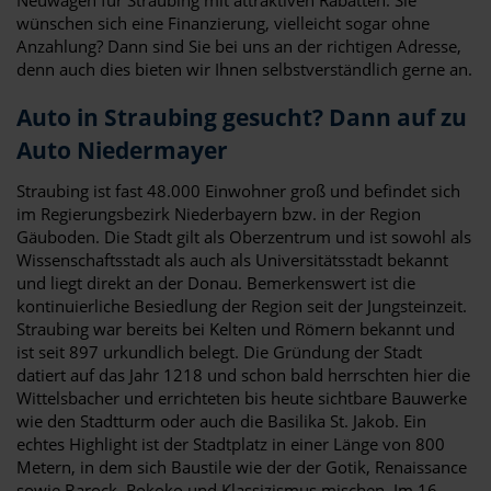
wünschen sich eine Finanzierung, vielleicht sogar ohne
Anzahlung? Dann sind Sie bei uns an der richtigen Adresse,
denn auch dies bieten wir Ihnen selbstverständlich gerne an.
Auto in Straubing gesucht? Dann auf zu
Auto Niedermayer
Straubing ist fast 48.000 Einwohner groß und befindet sich
im Regierungsbezirk Niederbayern bzw. in der Region
Gäuboden. Die Stadt gilt als Oberzentrum und ist sowohl als
Wissenschaftsstadt als auch als Universitätsstadt bekannt
und liegt direkt an der Donau. Bemerkenswert ist die
kontinuierliche Besiedlung der Region seit der Jungsteinzeit.
Straubing war bereits bei Kelten und Römern bekannt und
ist seit 897 urkundlich belegt. Die Gründung der Stadt
datiert auf das Jahr 1218 und schon bald herrschten hier die
Wittelsbacher und errichteten bis heute sichtbare Bauwerke
wie den Stadtturm oder auch die Basilika St. Jakob. Ein
echtes Highlight ist der Stadtplatz in einer Länge von 800
Metern, in dem sich Baustile wie der der Gotik, Renaissance
sowie Barock, Rokoko und Klassizismus mischen. Im 16.