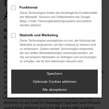
Neuwagen Top
Funktional
Angebote
Diese Technologien bieten die bestmögliche Funktionalität
der Webseite. Services von Drittanbietern wie Google
Maps, Chats, Fahrzeugbewertungssystem und weitere
werden aktiviert.
Audi Q3 – als Neuwagen für Straubing
Statistik und Marketing
kaum zu toppen
Diese Technologien ermöglichen es uns, die Nutzung der
Webseite zu analysieren, um die Leistung zu messen und
Sicher haben Sie schon viel über den Audi Q3 Neuwagen
zu verbessern. Zudem werden Technologien eingesetzt,
gelesen und festgestellt, dass es kaum ein geeigneteres
die von dritten Werbetreibenden verwendet werden, um
Fahrzeug für Straubing und Umgebung gibt. Da ist zum
Sie auf anderen Webseiten zu verfolgen und um Anzeigen
einen die überzeugende Optik, die klar und deutlich die
zu schalten, die für Ihre Interessen relevant sind.
Zugehörigkeit zur Modellfamilie von Audi erkennen lässt
und doch eigenständig ausfällt. Da sind aber auch die vielen
Speichern
Extras der aktuellen Modellgeneration und die
Assistenzsysteme. Für einen Audi Q3 Neuwagen in
Optionale Cookies ablehnen
Straubing sprich in erster Linie der Sicherheitsaspekt. Mit
Alle akzeptieren
jeder Generation hat das Fahrzeug neue Technik erhalten
und präsentiert sich somit voll auf Höhe der Zeit. Des
Weiteren ist ein Audi Q3 Neuwagen sparsam und effizient
und erfreut vielleicht auch mit der einen oder anderen