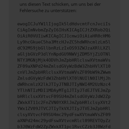
uns diesen Text schicken, um uns bei der
Fehlersuche zu unterstützen:
ewogICJuYW1lIjogIk5ldHdvcmtFcnJvciIs
CiAgImNvbmZpZyI6IHsKICAgICJtZXRob2Qi
OiAiR0VUIiwKICAgICJ1cmwiOiAiaHR0cHM6
Ly9hcGkueC5ha3MtcHJvZC5hdWRhcmlzLm5l
dC92MS9jbGllbnRzLzIxOS93ZWJzaXRlLXZl
aGljbGVzP3dlYnNpdGU9NWVjZDM5YjZiOTNl
NTY3MGNjMjk4ODVhJmZpbHRlclswXVtmaWVs
ZF09aXNPd24mZmlsdGVyWzBdW3ZhbHVlXT10
cnVlJmZpbHRlclsxXVtmaWVsZF09bW9kZWwm
ZmlsdGVyWzFdW3ZhbHVlXT0lNUIlN0IlMjJh
dWRhcmlzX2lkJTIyJTNBJTIyNWI4M2UzNzc4
YTlhNTIzMDI1MDAyMTg1JTIyJTdEJTVEJmZp
bHRlclsxXVtvcF09SU4mZmlsdGVyWzJdW2Zp
ZWxkXT11c2FnZVN0YXRlJmZpbHRlclsyXVt2
YWx1ZV09JTVCJTIyTkVXJTIyJTVEJmZpbHRl
clsyXVtvcF09SU4mc29ydFswXVtmaWVsZF09
aXNPd24mc29ydFswXVtvcmRlcl09REVTQyZz
b3J0WzFdW2ZpZWxkXT1pc1RvcCZzb3J0WzFd