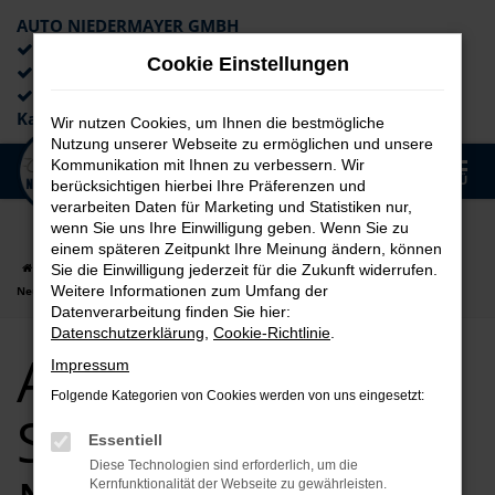
AUTO NIEDERMAYER GMBH
Preiswerte Angebote
Cookie Einstellungen
×
Lieferung an die Haustür
Professionelle Beratung und
Kaufabwicklung
Wir nutzen Cookies, um Ihnen die bestmögliche
Nutzung unserer Webseite zu ermöglichen und unsere
0
Kommunikation mit Ihnen zu verbessern. Wir
Zum
MENÜ
berücksichtigen hierbei Ihre Präferenzen und
Hauptinhalt
verarbeiten Daten für Marketing und Statistiken nur,
springen
wenn Sie uns Ihre Einwilligung geben. Wenn Sie zu
einem späteren Zeitpunkt Ihre Meinung ändern, können
Startseite
Straubing
Audi
Audi Q3
Audi Q3 für Straubing
Sie die Einwilligung jederzeit für die Zukunft widerrufen.
Weitere Informationen zum Umfang der
Neuwagen Top Angebote
Datenverarbeitung finden Sie hier:
Datenschutzerklärung
,
Cookie-Richtlinie
.
Audi Q3 für
Impressum
Folgende Kategorien von Cookies werden von uns eingesetzt:
Straubing
Essentiell
Diese Technologien sind erforderlich, um die
Kernfunktionalität der Webseite zu gewährleisten.