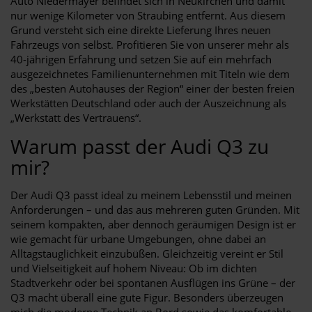
Auto Niedermayer befindet sich in Neukirchen und damit
nur wenige Kilometer von Straubing entfernt. Aus diesem
Grund versteht sich eine direkte Lieferung Ihres neuen
Fahrzeugs von selbst. Profitieren Sie von unserer mehr als
40-jährigen Erfahrung und setzen Sie auf ein mehrfach
ausgezeichnetes Familienunternehmen mit Titeln wie dem
des „besten Autohauses der Region“ einer der besten freien
Werkstätten Deutschland oder auch der Auszeichnung als
„Werkstatt des Vertrauens“.
Warum passt der Audi Q3 zu
mir?
Der Audi Q3 passt ideal zu meinem Lebensstil und meinen
Anforderungen – und das aus mehreren guten Gründen. Mit
seinem kompakten, aber dennoch geräumigen Design ist er
wie gemacht für urbane Umgebungen, ohne dabei an
Alltagstauglichkeit einzubüßen. Gleichzeitig vereint er Stil
und Vielseitigkeit auf hohem Niveau: Ob im dichten
Stadtverkehr oder bei spontanen Ausflügen ins Grüne – der
Q3 macht überall eine gute Figur. Besonders überzeugen
mich die moderne Technik an Bord sowie das komfortable