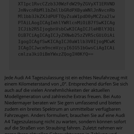
XT1pc1RvcCZzb3J0WzFdW29yZGVyXT1ERVND
JnNvcnRbMl1bZmllbGRdPXByaWNlJnNvcnRb
Ml1bb3JkZXJdPUFTQyZsaW1pdD0yMCZza2lw
PTAiLAogICAgImhlYWRlcnMiOiB7fSwKICAg
ICJib2R5IjogbnVsbCwKICAgICJleHBlY3Qi
OiB7CiAgICAgICJyZXNwb25zZVR5cGUiOiAi
IgogICAgfSwKICAgICJ0aW1lb3V0IjogMCwK
ICAgICJwcm9ncmVzcyI6IG51bGwsCiAgICAi
cmlza3kiOiBmYWxzZQogIH0KfQ==
Jede Audi A4 Tageszulassung ist ein echtes Neufahrzeug mit
einem Kilometerstand von „0“. Entsprechend dürfen Sie sich
auch auf die vielen Annehmlichkeiten der aktuellen
Modellgeneration und zahlreiche Extras freuen. Bei Auto
Niedermayer beraten wir Sie gern umfassend und bieten
zudem ein breites Spektrum an unmittelbar verfügbaren
Fahrzeugen. Anders formuliert, brauchen Sie auf eine Audi
A4 Tageszulassung nicht zu warten, sondern können sofort
auf die Straßen von Straubing fahren. Zuletzt nehmen wir
gerne Ihren aktuellen Gebrauchtwagen in Zahlung und