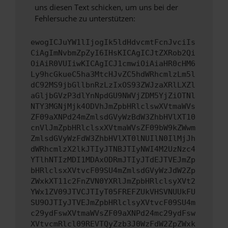
uns diesen Text schicken, um uns bei der
Fehlersuche zu unterstützen:
ewogICJuYW1lIjogIk5ldHdvcmtFcnJvciIs
CiAgImNvbmZpZyI6IHsKICAgICJtZXRob2Qi
OiAiR0VUIiwKICAgICJ1cmwiOiAiaHR0cHM6
Ly9hcGkueC5ha3MtcHJvZC5hdWRhcmlzLm5l
dC92MS9jbGllbnRzLzIxOS93ZWJzaXRlLXZl
aGljbGVzP3dlYnNpdGU9NWVjZDM5YjZiOTNl
NTY3MGNjMjk4ODVhJmZpbHRlclswXVtmaWVs
ZF09aXNPd24mZmlsdGVyWzBdW3ZhbHVlXT10
cnVlJmZpbHRlclsxXVtmaWVsZF09bW9kZWwm
ZmlsdGVyWzFdW3ZhbHVlXT0lNUIlN0IlMjJh
dWRhcmlzX2lkJTIyJTNBJTIyNWI4M2UzNzc4
YTlhNTIzMDI1MDAxODRmJTIyJTdEJTVEJmZp
bHRlclsxXVtvcF09SU4mZmlsdGVyWzJdW2Zp
ZWxkXT11c2FnZVN0YXRlJmZpbHRlclsyXVt2
YWx1ZV09JTVCJTIyT05FREFZUkVHSVNUUkFU
SU9OJTIyJTVEJmZpbHRlclsyXVtvcF09SU4m
c29ydFswXVtmaWVsZF09aXNPd24mc29ydFsw
XVtvcmRlcl09REVTQyZzb3J0WzFdW2ZpZWxk