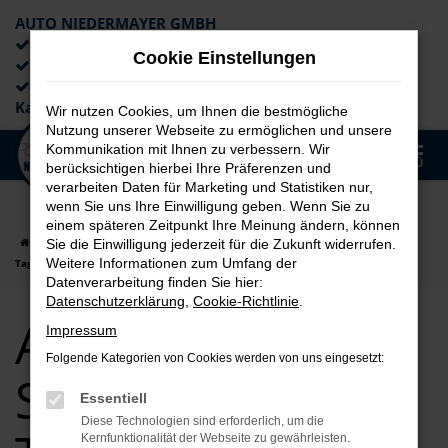
AUTO NIEDERMAYER GMBH
Preiswerte Angebote
Cookie Einstellungen
×
Lieferung an die Haustür
Professionelle Beratung und
Kaufabwicklung
Wir nutzen Cookies, um Ihnen die bestmögliche
Nutzung unserer Webseite zu ermöglichen und unsere
0
Kommunikation mit Ihnen zu verbessern. Wir
Zum
MENÜ
berücksichtigen hierbei Ihre Präferenzen und
Hauptinhalt
verarbeiten Daten für Marketing und Statistiken nur,
springen
wenn Sie uns Ihre Einwilligung geben. Wenn Sie zu
einem späteren Zeitpunkt Ihre Meinung ändern, können
Startseite
Straubing
Audi
Audi A4
Audi A4 für Straubing
Sie die Einwilligung jederzeit für die Zukunft widerrufen.
Weitere Informationen zum Umfang der
Tageszulassung Top Angebote
Datenverarbeitung finden Sie hier:
Datenschutzerklärung
,
Cookie-Richtlinie
.
Audi A4 für
Impressum
Folgende Kategorien von Cookies werden von uns eingesetzt:
Straubing
Essentiell
Diese Technologien sind erforderlich, um die
Kernfunktionalität der Webseite zu gewährleisten.