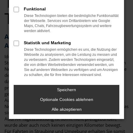
Tageszulassung
Funktional
Top Angebote
Diese Technologien bieten die bestmögliche Funktionalität
der Webseite. Services von Drittanbietern wie Google
Maps, Chats, Fahrzeugbewertungssystem und weitere
werden aktiviert.
Audi A4 Tageszulassung – die clevere
Statistik und Marketing
Alternative für Straubing
Diese Technologien ermöglichen es uns, die Nutzung der
Webseite zu analysieren, um die Leistung zu messen und
Ideen muss man haben! Eine Audi A4 Tageszulassung für
zu verbessern. Zudem werden Technologien eingesetzt,
Straubing ist eine clevere Möglichkeit, um gleichzeitig einen
die von dritten Werbetreibenden verwendet werden, um
Neuwagen zu fahren, hierfür aber lediglich einen Preis nahe
Sie auf anderen Webseiten zu verfolgen und um Anzeigen
dem Gebrauchtwagenniveau zu zahlen. Dies funktioniert
zu schalten, die für Ihre Interessen relevant sind.
dank eines Tricks, der in der Automobilbranche gerne
praktiziert wird: eine Audi A4 Tageszulassung ist genau
Speichern
genommen ein klassischer Neuwagen. Viele
Automobilhändler sind jedoch in den Rabatten für
Optionale Cookies ablehnen
Neufahrzeuge an die Vorgaben der Hersteller gebunden, was
Alle akzeptieren
sich durch das Zulassen für einen Tag umgehen lässt. Eine
Audi A4 Tageszulassung ist somit nicht preisgebunden,
wurde aber auch noch keinen einzigen Kilometer bewegt.
Für Fahrten in Straubing und Umgebung erhalten Sie somit