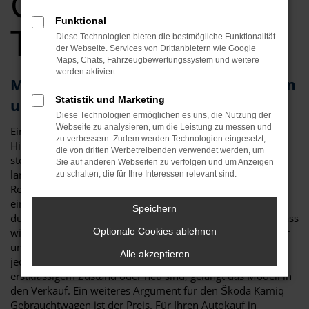
Gebrauchtwagen
Funktional
Top Angebote
Diese Technologien bieten die bestmögliche Funktionalität
der Webseite. Services von Drittanbietern wie Google
Maps, Chats, Fahrzeugbewertungssystem und weitere
werden aktiviert.
Mit dem Škoda Kamiq Gebrauchtwagen
Statistik und Marketing
unterwegs in Regensburg
Diese Technologien ermöglichen es uns, die Nutzung der
Webseite zu analysieren, um die Leistung zu messen und
Ein Škoda Kamiq Gebrauchtwagen ist gleich in mehrerlei
zu verbessern. Zudem werden Technologien eingesetzt,
Hinsicht die perfekte Wahl für Regensburg. An erster Stelle
die von dritten Werbetreibenden verwendet werden, um
steht die Qualität: der Škoda Kamiq gilt als besonders
Sie auf anderen Webseiten zu verfolgen und um Anzeigen
langlebig und zeigt sich nur wenig anfällig für Pannen. Zu
zu schalten, die für Ihre Interessen relevant sind.
Reparaturen kommt es nur selten und so erwerben Sie mit
einem Škoda Kamiq Gebrauchtwagen für Regensburg ein
Speichern
durch und durch zuverlässiges Fahrzeug. Hinzu kommt, dass
wir bei Auto Niedermayer jedes gebrauchte Fahrzeug einer
Optionale Cookies ablehnen
umfangreichen Kontrolle unterziehen. Nur, wenn wirklich
Alle akzeptieren
jedes Details stimmt und auch die Verschleißteile in
erstklassigem Zustand oder neu sind, gelangt das Modell in
den Verkauf. Ein weiteres Argument für den Škoda Kamiq
Gebrauchtwagen ist der Preis. Für Ihren Autokauf in