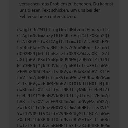
versuchen, das Problem zu beheben. Du kannst
uns diesen Text schicken, um uns bei der
Fehlersuche zu unterstützen:
ewogICJuYW1lIjogIk5ldHdvcmtFcnJvciIs
CiAgImNvbmZpZyI6IHsKICAgICJtZXRob2Qi
OiAiR0VUIiwKICAgICJ1cmwiOiAiaHR0cHM6
Ly9hcGkueC5ha3MtcHJvZC5hdWRhcmlzLm5l
dC92MS9jbGllbnRzLzIxOS93ZWJzaXRlLXZl
aGljbGVzP3dlYnNpdGU9NWVjZDM5YjZiOTNl
NTY3MGNjMjk4ODVhJmZpbHRlclswXVtmaWVs
ZF09aXNPd24mZmlsdGVyWzBdW3ZhbHVlXT10
cnVlJmZpbHRlclsxXVtmaWVsZF09bW9kZWwm
ZmlsdGVyWzFdW3ZhbHVlXT0lNUIlN0IlMjJh
dWRhcmlzX2lkJTIyJTNBJTIyNWNjOTNmMTZi
OTNlNTY1MDFhM2VkOGI1JTIyJTdEJTVEJmZp
bHRlclsxXVtvcF09SU4mZmlsdGVyWzJdW2Zp
ZWxkXT11c2FnZVN0YXRlJmZpbHRlclsyXVt2
YWx1ZV09JTVCJTIyVVNFRCUyMiU1RCZmaWx0
ZXJbMl1bb3BdPUlOJnNvcnRbMF1bZmllbGRd
PWlzT3duJnNvcnRbMF1bb3JkZXJdPURFU0Mm