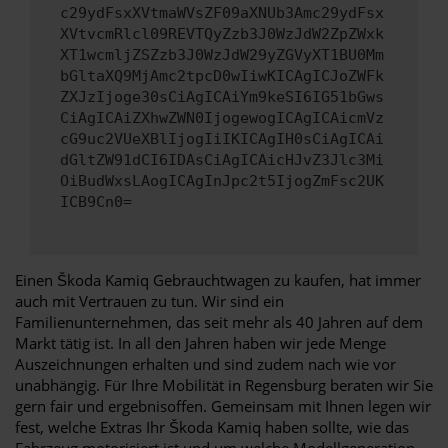
c29ydFsxXVtmaWVsZF09aXNUb3Amc29ydFsx
XVtvcmRlcl09REVTQyZzb3J0WzJdW2ZpZWxk
XT1wcmljZSZzb3J0WzJdW29yZGVyXT1BU0Mm
bGltaXQ9MjAmc2tpcD0wIiwKICAgICJoZWFk
ZXJzIjoge30sCiAgICAiYm9keSI6IG51bGws
CiAgICAiZXhwZWN0IjogewogICAgICAicmVz
cG9uc2VUeXBlIjogIiIKICAgIH0sCiAgICAi
dGltZW91dCI6IDAsCiAgICAicHJvZ3Jlc3Mi
OiBudWxsLAogICAgInJpc2t5IjogZmFsc2UK
ICB9Cn0=
Einen Škoda Kamiq Gebrauchtwagen zu kaufen, hat immer
auch mit Vertrauen zu tun. Wir sind ein
Familienunternehmen, das seit mehr als 40 Jahren auf dem
Markt tätig ist. In all den Jahren haben wir jede Menge
Auszeichnungen erhalten und sind zudem nach wie vor
unabhängig. Für Ihre Mobilität in Regensburg beraten wir Sie
gern fair und ergebnisoffen. Gemeinsam mit Ihnen legen wir
fest, welche Extras Ihr Škoda Kamiq haben sollte, wie das
Fahrzeug motorisiert ist und um welche Modellgeneration