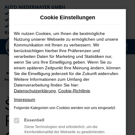
AUTO NIEDERMAYER GMBH
Preiswerte Angebote
Cookie Einstellungen
×
Lieferung an die Haustür
Professionelle Beratung und
Kaufabwicklung
Wir nutzen Cookies, um Ihnen die bestmögliche
Nutzung unserer Webseite zu ermöglichen und unsere
0
Kommunikation mit Ihnen zu verbessern. Wir
Zum
MENÜ
berücksichtigen hierbei Ihre Präferenzen und
Hauptinhalt
verarbeiten Daten für Marketing und Statistiken nur,
springen
wenn Sie uns Ihre Einwilligung geben. Wenn Sie zu
einem späteren Zeitpunkt Ihre Meinung ändern, können
Startseite
Regensburg
Škoda
Škoda Kamiq
Škoda Kamiq für
Sie die Einwilligung jederzeit für die Zukunft widerrufen.
Weitere Informationen zum Umfang der
Regensburg Gebrauchtwagen Top Angebote
Datenverarbeitung finden Sie hier:
Datenschutzerklärung
,
Cookie-Richtlinie
.
Škoda Kamiq für
Impressum
Folgende Kategorien von Cookies werden von uns eingesetzt:
Regensburg
Essentiell
Diese Technologien sind erforderlich, um die
Kernfunktionalität der Webseite zu gewährleisten.