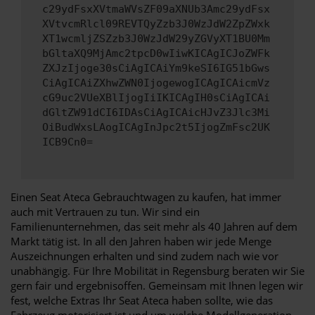
c29ydFsxXVtmaWVsZF09aXNUb3Amc29ydFsx
XVtvcmRlcl09REVTQyZzb3J0WzJdW2ZpZWxk
XT1wcmljZSZzb3J0WzJdW29yZGVyXT1BU0Mm
bGltaXQ9MjAmc2tpcD0wIiwKICAgICJoZWFk
ZXJzIjoge30sCiAgICAiYm9keSI6IG51bGws
CiAgICAiZXhwZWN0IjogewogICAgICAicmVz
cG9uc2VUeXBlIjogIiIKICAgIH0sCiAgICAi
dGltZW91dCI6IDAsCiAgICAicHJvZ3Jlc3Mi
OiBudWxsLAogICAgInJpc2t5IjogZmFsc2UK
ICB9Cn0=
Einen Seat Ateca Gebrauchtwagen zu kaufen, hat immer
auch mit Vertrauen zu tun. Wir sind ein
Familienunternehmen, das seit mehr als 40 Jahren auf dem
Markt tätig ist. In all den Jahren haben wir jede Menge
Auszeichnungen erhalten und sind zudem nach wie vor
unabhängig. Für Ihre Mobilität in Regensburg beraten wir Sie
gern fair und ergebnisoffen. Gemeinsam mit Ihnen legen wir
fest, welche Extras Ihr Seat Ateca haben sollte, wie das
Fahrzeug motorisiert ist und um welche Modellgeneration