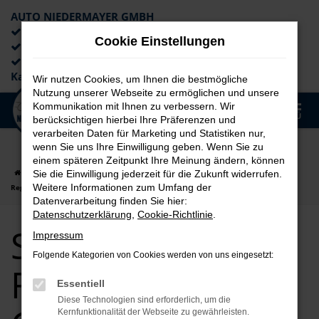
AUTO NIEDERMAYER GMBH
Preiswerte Angebote
Cookie Einstellungen
×
Lieferung an die Haustür
Professionelle Beratung und
Kaufabwicklung
Wir nutzen Cookies, um Ihnen die bestmögliche
Nutzung unserer Webseite zu ermöglichen und unsere
0
Kommunikation mit Ihnen zu verbessern. Wir
Zum
MENÜ
berücksichtigen hierbei Ihre Präferenzen und
Hauptinhalt
verarbeiten Daten für Marketing und Statistiken nur,
springen
wenn Sie uns Ihre Einwilligung geben. Wenn Sie zu
einem späteren Zeitpunkt Ihre Meinung ändern, können
Startseite
Regensburg
Seat
Seat Ateca
Seat Ateca für
Sie die Einwilligung jederzeit für die Zukunft widerrufen.
Weitere Informationen zum Umfang der
Regensburg Gebrauchtwagen Top Angebote
Datenverarbeitung finden Sie hier:
Datenschutzerklärung
,
Cookie-Richtlinie
.
Seat Ateca für
Impressum
Folgende Kategorien von Cookies werden von uns eingesetzt:
Regensburg
Essentiell
Diese Technologien sind erforderlich, um die
Kernfunktionalität der Webseite zu gewährleisten.