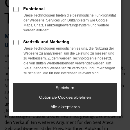
Gebrauchtwagen
Funktional
Top Angebote
Diese Technologien bieten die bestmögliche Funktionalität
der Webseite. Services von Drittanbietern wie Google
Maps, Chats, Fahrzeugbewertungssystem und weitere
werden aktiviert.
Mit dem Seat Ateca Gebrauchtwagen
Statistik und Marketing
unterwegs in Regensburg
Diese Technologien ermöglichen es uns, die Nutzung der
Webseite zu analysieren, um die Leistung zu messen und
Ein Seat Ateca Gebrauchtwagen ist gleich in mehrerlei
zu verbessern. Zudem werden Technologien eingesetzt,
Hinsicht die perfekte Wahl für Regensburg. An erster Stelle
die von dritten Werbetreibenden verwendet werden, um
steht die Qualität: der Seat Ateca gilt als besonders langlebig
Sie auf anderen Webseiten zu verfolgen und um Anzeigen
und zeigt sich nur wenig anfällig für Pannen. Zu Reparaturen
zu schalten, die für Ihre Interessen relevant sind.
kommt es nur selten und so erwerben Sie mit einem Seat
Ateca Gebrauchtwagen für Regensburg ein durch und durch
Speichern
zuverlässiges Fahrzeug. Hinzu kommt, dass wir bei Auto
Niedermayer jedes gebrauchte Fahrzeug einer
Optionale Cookies ablehnen
umfangreichen Kontrolle unterziehen. Nur, wenn wirklich
Alle akzeptieren
jedes Details stimmt und auch die Verschleißteile in
erstklassigem Zustand oder neu sind, gelangt das Modell in
den Verkauf. Ein weiteres Argument für den Seat Ateca
Gebrauchtwagen ist der Preis. Für Ihren Autokauf in