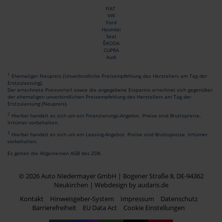
FIAT
VW
Ford
Hyundai
Seat
ŠKODA
CUPRA
Audi
1
Ehemaliger Neupreis (Unverbindliche Preisempfehlung des Herstellers am Tag der
Erstzulassung).
Der errechnete Preisvorteil sowie die angegebene Ersparnis errechnet sich gegenüber
der ehemaligen unverbindlichen Preisempfehlung des Herstellers am Tag der
Erstzulassung (Neupreis).
2
Hierbei handelt es sich um ein Finanzierungs-Angebot. Preise sind Bruttopreise.
Irrtümer vorbehalten.
3
Hierbei handelt es sich um ein Leasing-Angebot. Preise sind Bruttopreise. Irrtümer
vorbehalten.
Es gelten die Allgemeinen AGB des ZDK.
© 2026 Auto Niedermayer GmbH | Bogener Straße 8, DE-94362
Neukirchen |
Webdesign by audaris.de
Kontakt
Hinweisgeber-System
Impressum
Datenschutz
Barrierefreiheit
EU Data Act
Cookie Einstellungen