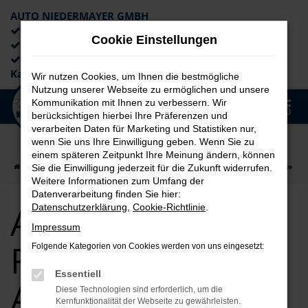
AUTO NIEDERMAYER GMBH
Preiswerte Angebote
Cookie Einstellungen
×
Lieferung an die Haustür
Professionelle Beratung und
Kaufabwicklung
Wir nutzen Cookies, um Ihnen die bestmögliche
Nutzung unserer Webseite zu ermöglichen und unsere
0
Kommunikation mit Ihnen zu verbessern. Wir
Zum
MENÜ
berücksichtigen hierbei Ihre Präferenzen und
Hauptinhalt
verarbeiten Daten für Marketing und Statistiken nur,
springen
wenn Sie uns Ihre Einwilligung geben. Wenn Sie zu
einem späteren Zeitpunkt Ihre Meinung ändern, können
Startseite
Regensburg
Audi
Audi Q5 für Regensburg Top Angebote
Sie die Einwilligung jederzeit für die Zukunft widerrufen.
Weitere Informationen zum Umfang der
Datenverarbeitung finden Sie hier:
Audi Q5 für
Datenschutzerklärung
,
Cookie-Richtlinie
.
Impressum
Regensburg Top
Folgende Kategorien von Cookies werden von uns eingesetzt:
Essentiell
Angebote
Diese Technologien sind erforderlich, um die
Kernfunktionalität der Webseite zu gewährleisten.