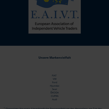
Unsere Markenvielfalt
FIAT
VW
Ford
Hyundai
Seat
ŠKODA
CUPRA
Audi
1
Ehemaliger Neupreis (Unverbindliche Preisempfehlung des Herstellers am Tag der