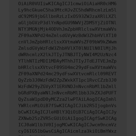
OiAiR0VUIiwKICAgICJ1cmwiOiAiaHR0cHM6
Ly9hcGkueC5ha3MtcHJvZC5hdWRhcmlzLm5l
dC92MS9jbGllbnRzLzIxOS93ZWJzaXRlLXZl
aGljbGVzP3dlYnNpdGU9NWVjZDM5YjZiOTNl
NTY3MGNjMjk4ODVhJmZpbHRlclswXVtmaWVs
ZF09aXNPd24mZmlsdGVyWzBdW3ZhbHVlXT10
cnVlJmZpbHRlclsxXVtmaWVsZF09bW9kZWwm
ZmlsdGVyWzFdW3ZhbHVlXT0lNUIlN0IlMjJh
dWRhcmlzX2lkJTIyJTNBJTIyNWI4M2UzNzc4
YTlhNTIzMDI1MDAyMThhJTIyJTdEJTVEJmZp
bHRlclsxXVtvcF09SU4mc29ydFswXVtmaWVs
ZF09aXNPd24mc29ydFswXVtvcmRlcl09REVT
QyZzb3J0WzFdW2ZpZWxkXT1pc1RvcCZzb3J0
WzFdW29yZGVyXT1ERVNDJnNvcnRbMl1bZmll
bGRdPXByaWNlJnNvcnRbMl1bb3JkZXJdPUFT
QyZsaW1pdD0yMCZza2lwPTAiLAogICAgImhl
YWRlcnMiOiB7fSwKICAgICJib2R5IjogbnVs
bCwKICAgICJleHBlY3QiOiB7CiAgICAgICJy
ZXNwb25zZVR5cGUiOiAiIgogICAgfSwKICAg
ICJ0aW1lb3V0IjogMCwKICAgICJwcm9ncmVz
cyI6IG51bGwsCiAgICAicmlza3kiOiBmYWxz