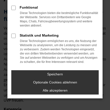
Funktional
Herausragendes Fahrzeug: der Audi Q5
Diese Technologien bieten die bestmögliche Funktionalität
für Regensburg
der Webseite. Services von Drittanbietern wie Google
Maps, Chats, Fahrzeugbewertungssystem und weitere
werden aktiviert.
Vergleichstest und Erfahrungsberichte zeigen eindeutig, dass
der Audi Q5 ein erstklassiges Fahrzeug ist. Für Ihre Mobilität
Statistik und Marketing
in Regensburg ist das Modell perfekt geeignet und zeichnet
Diese Technologien ermöglichen es uns, die Nutzung der
sich sowohl durch seine Verarbeitungsqualität als auch die
Webseite zu analysieren, um die Leistung zu messen und
vielen Extras aus. Nicht nur im Stadtverkehr in Regensburg
zu verbessern. Zudem werden Technologien eingesetzt,
ist der Audi Q5 die beste Wahl: auch auf Landstraße und
die von dritten Werbetreibenden verwendet werden, um
Sie auf anderen Webseiten zu verfolgen und um Anzeigen
Autobahn erweist sich das Modell als überzeugend. Bei Auto
zu schalten, die für Ihre Interessen relevant sind.
Niedermayer verstehen wir uns als Experten rund um den
Audi Q5 und haben – im übertragenen Sinne – bereits
zahlreiche Modelle auf die Straßen von Regensburg
Speichern
geschickt. Als Familienbetrieb verfügen wir über eine
Optionale Cookies ablehnen
Erfahrung von mehr als 40 Jahren und beraten Sie gerne fair
und kompetent. Darüber hinaus dürfen Sie sich auf durch
Alle akzeptieren
und durch attraktive Preise bis zu 40 Prozent unterhalb der
UVP freuen.
Kategorie