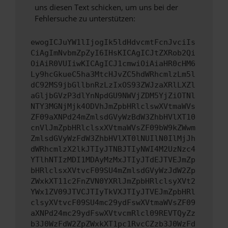
uns diesen Text schicken, um uns bei der
Fehlersuche zu unterstützen:
ewogICJuYW1lIjogIk5ldHdvcmtFcnJvciIs
CiAgImNvbmZpZyI6IHsKICAgICJtZXRob2Qi
OiAiR0VUIiwKICAgICJ1cmwiOiAiaHR0cHM6
Ly9hcGkueC5ha3MtcHJvZC5hdWRhcmlzLm5l
dC92MS9jbGllbnRzLzIxOS93ZWJzaXRlLXZl
aGljbGVzP3dlYnNpdGU9NWVjZDM5YjZiOTNl
NTY3MGNjMjk4ODVhJmZpbHRlclswXVtmaWVs
ZF09aXNPd24mZmlsdGVyWzBdW3ZhbHVlXT10
cnVlJmZpbHRlclsxXVtmaWVsZF09bW9kZWwm
ZmlsdGVyWzFdW3ZhbHVlXT0lNUIlN0IlMjJh
dWRhcmlzX2lkJTIyJTNBJTIyNWI4M2UzNzc4
YTlhNTIzMDI1MDAyMzMxJTIyJTdEJTVEJmZp
bHRlclsxXVtvcF09SU4mZmlsdGVyWzJdW2Zp
ZWxkXT11c2FnZVN0YXRlJmZpbHRlclsyXVt2
YWx1ZV09JTVCJTIyTkVXJTIyJTVEJmZpbHRl
clsyXVtvcF09SU4mc29ydFswXVtmaWVsZF09
aXNPd24mc29ydFswXVtvcmRlcl09REVTQyZz
b3J0WzFdW2ZpZWxkXT1pc1RvcCZzb3J0WzFd