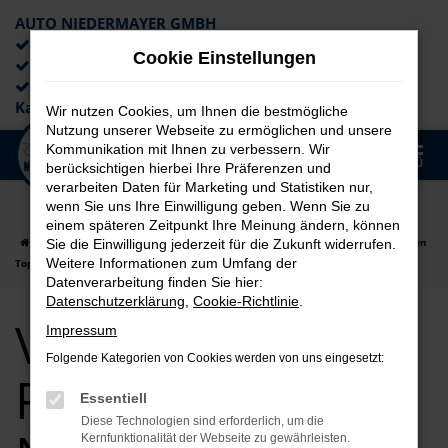
AUTO NIEDERMAYER GMBH
Preiswerte Angebote
Cookie Einstellungen
×
Lieferung an die Haustür
Professionelle Beratung und
Kaufabwicklung
Wir nutzen Cookies, um Ihnen die bestmögliche
Nutzung unserer Webseite zu ermöglichen und unsere
0
Kommunikation mit Ihnen zu verbessern. Wir
Zum
MENÜ
berücksichtigen hierbei Ihre Präferenzen und
Hauptinhalt
verarbeiten Daten für Marketing und Statistiken nur,
springen
wenn Sie uns Ihre Einwilligung geben. Wenn Sie zu
einem späteren Zeitpunkt Ihre Meinung ändern, können
Startseite
Passau
VW
VW T-Roc
VW T-Roc für Passau Neuwagen
Sie die Einwilligung jederzeit für die Zukunft widerrufen.
Weitere Informationen zum Umfang der
Top Angebote
Datenverarbeitung finden Sie hier:
Datenschutzerklärung
,
Cookie-Richtlinie
.
VW T-Roc für
Impressum
Folgende Kategorien von Cookies werden von uns eingesetzt:
Passau
Essentiell
Diese Technologien sind erforderlich, um die
Kernfunktionalität der Webseite zu gewährleisten.