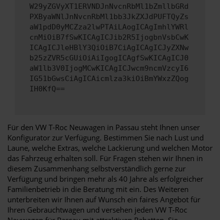
W29yZGVyXT1ERVNDJnNvcnRbMl1bZmllbGRd
PXByaWNlJnNvcnRbMl1bb3JkZXJdPUFTQyZs
aW1pdD0yMCZza2lwPTAiLAogICAgImhlYWRl
cnMiOiB7fSwKICAgICJib2R5IjogbnVsbCwK
ICAgICJleHBlY3QiOiB7CiAgICAgICJyZXNw
b25zZVR5cGUiOiAiIgogICAgfSwKICAgICJ0
aW1lb3V0IjogMCwKICAgICJwcm9ncmVzcyI6
IG51bGwsCiAgICAicmlza3kiOiBmYWxzZQog
IH0KfQ==
Für den VW T-Roc Neuwagen in Passau steht Ihnen unser
Konfigurator zur Verfügung. Bestimmen Sie nach Lust und
Laune, welche Extras, welche Lackierung und welchen Motor
das Fahrzeug erhalten soll. Für Fragen stehen wir Ihnen in
diesem Zusammenhang selbstverständlich gerne zur
Verfügung und bringen mehr als 40 Jahre als erfolgreicher
Familienbetrieb in die Beratung mit ein. Des Weiteren
unterbreiten wir Ihnen auf Wunsch ein faires Angebot für
Ihren Gebrauchtwagen und versehen jeden VW T-Roc
Neuwagen für Passau mit attraktiven Rabatten. Sie