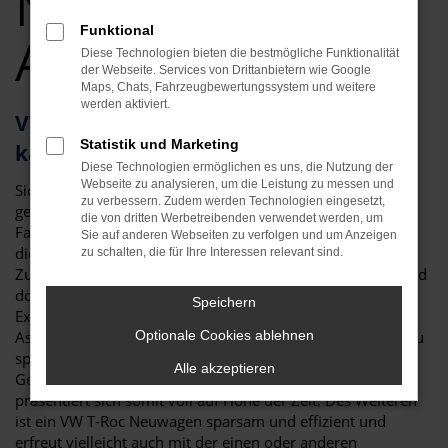
Neuwagen Top
Funktional
Angebote
Diese Technologien bieten die bestmögliche Funktionalität
der Webseite. Services von Drittanbietern wie Google
Maps, Chats, Fahrzeugbewertungssystem und weitere
werden aktiviert.
VW T-Roc – als Neuwagen für Passau
Statistik und Marketing
kaum zu toppen
Diese Technologien ermöglichen es uns, die Nutzung der
Webseite zu analysieren, um die Leistung zu messen und
Sicher haben Sie schon viel über den VW T-Roc Neuwagen
zu verbessern. Zudem werden Technologien eingesetzt,
gelesen und festgestellt, dass es kaum ein geeigneteres
die von dritten Werbetreibenden verwendet werden, um
Fahrzeug für Passau und Umgebung gibt. Da ist zum einen
Sie auf anderen Webseiten zu verfolgen und um Anzeigen
die überzeugende Optik, die klar und deutlich die
zu schalten, die für Ihre Interessen relevant sind.
Zugehörigkeit zur Modellfamilie von VW erkennen lässt und
doch eigenständig ausfällt. Da sind aber auch die vielen
Speichern
Extras der aktuellen Modellgeneration und die
Assistenzsysteme. Für einen VW T-Roc Neuwagen in Passau
Optionale Cookies ablehnen
sprich in erster Linie der Sicherheitsaspekt. Mit jeder
Alle akzeptieren
Generation hat das Fahrzeug neue Technik erhalten und
präsentiert sich somit voll auf Höhe der Zeit. Des Weiteren
ist ein VW T-Roc Neuwagen sparsam und effizient und
erfreut vielleicht auch mit der einen oder anderen