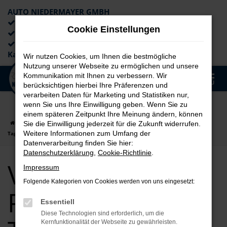
AUTO NIEDERMAYER GMBH
Preiswerte Angebote
Cookie Einstellungen
×
Lieferung an die Haustür
Professionelle Beratung und
Kaufabwicklung
Wir nutzen Cookies, um Ihnen die bestmögliche
Nutzung unserer Webseite zu ermöglichen und unsere
0
Kommunikation mit Ihnen zu verbessern. Wir
Zum
MENÜ
berücksichtigen hierbei Ihre Präferenzen und
Hauptinhalt
verarbeiten Daten für Marketing und Statistiken nur,
springen
wenn Sie uns Ihre Einwilligung geben. Wenn Sie zu
einem späteren Zeitpunkt Ihre Meinung ändern, können
Startseite
Passau
VW
VW Caddy
VW Caddy für Passau
Sie die Einwilligung jederzeit für die Zukunft widerrufen.
Weitere Informationen zum Umfang der
Tageszulassung Top Angebote
Datenverarbeitung finden Sie hier:
Datenschutzerklärung
,
Cookie-Richtlinie
.
VW Caddy für
Impressum
Folgende Kategorien von Cookies werden von uns eingesetzt:
Passau
Essentiell
Diese Technologien sind erforderlich, um die
Kernfunktionalität der Webseite zu gewährleisten.