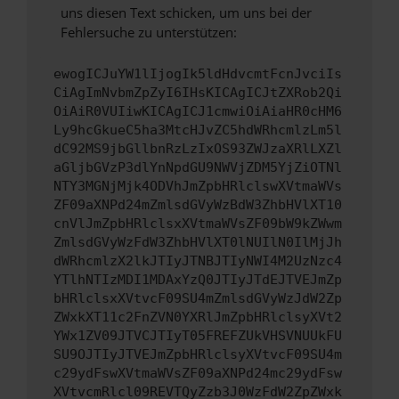
uns diesen Text schicken, um uns bei der
Fehlersuche zu unterstützen:
ewogICJuYW1lIjogIk5ldHdvcmtFcnJvciIs
CiAgImNvbmZpZyI6IHsKICAgICJtZXRob2Qi
OiAiR0VUIiwKICAgICJ1cmwiOiAiaHR0cHM6
Ly9hcGkueC5ha3MtcHJvZC5hdWRhcmlzLm5l
dC92MS9jbGllbnRzLzIxOS93ZWJzaXRlLXZl
aGljbGVzP3dlYnNpdGU9NWVjZDM5YjZiOTNl
NTY3MGNjMjk4ODVhJmZpbHRlclswXVtmaWVs
ZF09aXNPd24mZmlsdGVyWzBdW3ZhbHVlXT10
cnVlJmZpbHRlclsxXVtmaWVsZF09bW9kZWwm
ZmlsdGVyWzFdW3ZhbHVlXT0lNUIlN0IlMjJh
dWRhcmlzX2lkJTIyJTNBJTIyNWI4M2UzNzc4
YTlhNTIzMDI1MDAxYzQ0JTIyJTdEJTVEJmZp
bHRlclsxXVtvcF09SU4mZmlsdGVyWzJdW2Zp
ZWxkXT11c2FnZVN0YXRlJmZpbHRlclsyXVt2
YWx1ZV09JTVCJTIyT05FREFZUkVHSVNUUkFU
SU9OJTIyJTVEJmZpbHRlclsyXVtvcF09SU4m
c29ydFswXVtmaWVsZF09aXNPd24mc29ydFsw
XVtvcmRlcl09REVTQyZzb3J0WzFdW2ZpZWxk