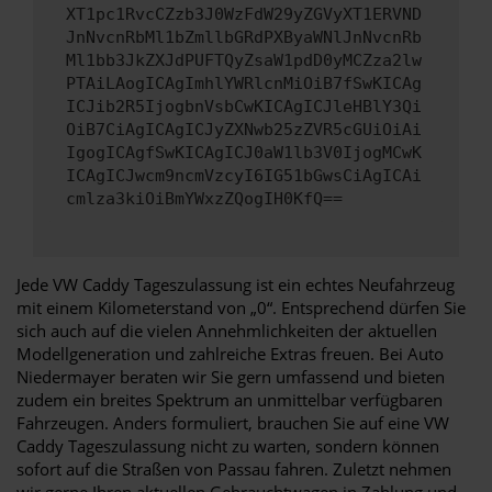
XT1pc1RvcCZzb3J0WzFdW29yZGVyXT1ERVND
JnNvcnRbMl1bZmllbGRdPXByaWNlJnNvcnRb
Ml1bb3JkZXJdPUFTQyZsaW1pdD0yMCZza2lw
PTAiLAogICAgImhlYWRlcnMiOiB7fSwKICAg
ICJib2R5IjogbnVsbCwKICAgICJleHBlY3Qi
OiB7CiAgICAgICJyZXNwb25zZVR5cGUiOiAi
IgogICAgfSwKICAgICJ0aW1lb3V0IjogMCwK
ICAgICJwcm9ncmVzcyI6IG51bGwsCiAgICAi
cmlza3kiOiBmYWxzZQogIH0KfQ==
Jede VW Caddy Tageszulassung ist ein echtes Neufahrzeug
mit einem Kilometerstand von „0“. Entsprechend dürfen Sie
sich auch auf die vielen Annehmlichkeiten der aktuellen
Modellgeneration und zahlreiche Extras freuen. Bei Auto
Niedermayer beraten wir Sie gern umfassend und bieten
zudem ein breites Spektrum an unmittelbar verfügbaren
Fahrzeugen. Anders formuliert, brauchen Sie auf eine VW
Caddy Tageszulassung nicht zu warten, sondern können
sofort auf die Straßen von Passau fahren. Zuletzt nehmen
wir gerne Ihren aktuellen Gebrauchtwagen in Zahlung und