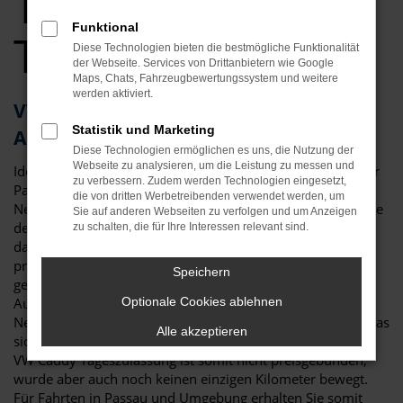
Tageszulassung
Funktional
Top Angebote
Diese Technologien bieten die bestmögliche Funktionalität
der Webseite. Services von Drittanbietern wie Google
Maps, Chats, Fahrzeugbewertungssystem und weitere
werden aktiviert.
VW Caddy Tageszulassung – die clevere
Statistik und Marketing
Alternative für Passau
Diese Technologien ermöglichen es uns, die Nutzung der
Webseite zu analysieren, um die Leistung zu messen und
Ideen muss man haben! Eine VW Caddy Tageszulassung für
zu verbessern. Zudem werden Technologien eingesetzt,
Passau ist eine clevere Möglichkeit, um gleichzeitig einen
die von dritten Werbetreibenden verwendet werden, um
Neuwagen zu fahren, hierfür aber lediglich einen Preis nahe
Sie auf anderen Webseiten zu verfolgen und um Anzeigen
dem Gebrauchtwagenniveau zu zahlen. Dies funktioniert
zu schalten, die für Ihre Interessen relevant sind.
dank eines Tricks, der in der Automobilbranche gerne
praktiziert wird: eine VW Caddy Tageszulassung ist genau
Speichern
genommen ein klassischer Neuwagen. Viele
Automobilhändler sind jedoch in den Rabatten für
Optionale Cookies ablehnen
Neufahrzeuge an die Vorgaben der Hersteller gebunden, was
Alle akzeptieren
sich durch das Zulassen für einen Tag umgehen lässt. Eine
VW Caddy Tageszulassung ist somit nicht preisgebunden,
wurde aber auch noch keinen einzigen Kilometer bewegt.
Für Fahrten in Passau und Umgebung erhalten Sie somit