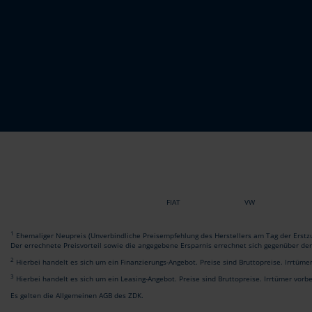
FIAT
VW
1
Ehemaliger Neupreis (Unverbindliche Preisempfehlung des Herstellers am Tag der Erstzu
Der errechnete Preisvorteil sowie die angegebene Ersparnis errechnet sich gegenüber de
2
Hierbei handelt es sich um ein Finanzierungs-Angebot. Preise sind Bruttopreise. Irrtüme
3
Hierbei handelt es sich um ein Leasing-Angebot. Preise sind Bruttopreise. Irrtümer vorb
Es gelten die Allgemeinen AGB des ZDK.