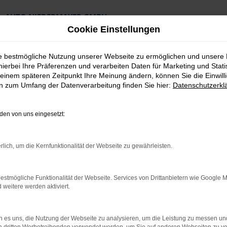
AUTO NIEDERMAYER GMBH
Preiswerte Angebote
Cookie Einstellungen
×
Lieferung an die Haustür
Professionelle Beratung und Kaufabwicklung
ie bestmögliche Nutzung unserer Webseite zu ermöglichen und unsere
hierbei Ihre Präferenzen und verarbeiten Daten für Marketing und Stati
einem späteren Zeitpunkt Ihre Meinung ändern, können Sie die Einwillig
en zum Umfang der Datenverarbeitung finden Sie hier:
Datenschutzerkl
en von uns eingesetzt:
euwagen Top Angebote
rlich, um die Kernfunktionalität der Webseite zu gewährleisten.
 Passau Neuwagen 
estmögliche Funktionalität der Webseite. Services von Drittanbietern wie Google 
eitere werden aktiviert.
r Passau kaum zu toppen
elesen und festgestellt, dass es kaum ein geeigneteres Fahrzeug
 es uns, die Nutzung der Webseite zu analysieren, um die Leistung zu messen u
r Modellfamilie von Škoda erkennen lässt und doch eigenständig au