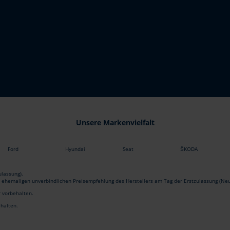
Unsere Markenvielfalt
Ford
Hyundai
Seat
ŠKODA
lassung).
r ehemaligen unverbindlichen Preisempfehlung des Herstellers am Tag der Erstzulassung (Neu
r vorbehalten.
ehalten.