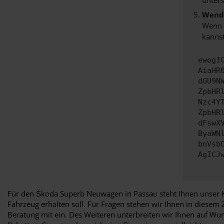
Wende
Wenn d
kannst
ewogI
AiaHR
dGU9N
ZpbHR
Nzc4Y
ZpbHR
dFswX
ByaWN
bnVsb
AgICJ
Für den Škoda Superb Neuwagen in Passau steht Ihnen unser K
Fahrzeug erhalten soll. Für Fragen stehen wir Ihnen in diesem
Beratung mit ein. Des Weiteren unterbreiten wir Ihnen auf W