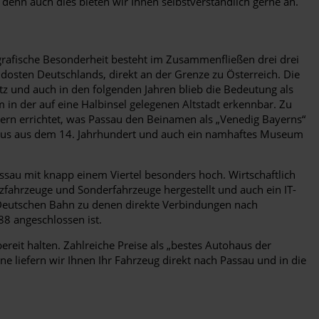
 denn auch dies bieten wir Ihnen selbstverständlich gerne an.
rafische Besonderheit besteht im Zusammenfließen drei drei
dosten Deutschlands, direkt an der Grenze zu Österreich. Die
itz und auch in den folgenden Jahren blieb die Bedeutung als
 in der auf eine Halbinsel gelegenen Altstadt erkennbar. Zu
ern errichtet, was Passau den Beinamen als „Venedig Bayerns“
thaus aus dem 14. Jahrhundert und auch ein namhaftes Museum
Passau mit knapp einem Viertel besonders hoch. Wirtschaftlich
zfahrzeuge und Sonderfahrzeuge hergestellt und auch ein IT-
 Deutschen Bahn zu denen direkte Verbindungen nach
88 angeschlossen ist.
reit halten. Zahlreiche Preise als „bestes Autohaus der
e liefern wir Ihnen Ihr Fahrzeug direkt nach Passau und in die