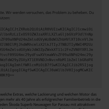
bitte. Wir werden versuchen, das Problem zu beheben. Du
ützen:
KICAgICJtZXRob2QiOiAiR0VUIiwKICAgICJ1cmwiOi
GllbnRzLzIxOS93ZWJzaXRlLXZlaGljbGVzP3dlYnNp
sZF09aXNPd24mZmlsdGVyWzBdW3ZhbHVlXT10cnVlJm
UIlN0IlMjJhdWRhcmlzX2lkJTIyJTNBJTIyNWI4M2Uz
9SU4mZmlsdGVyWzJdW2ZpZWxkXT11c2FnZVN0YXRlJm
VtvcF09SU4mc29ydFswXVtmaWVsZF09aXNPd24mc29y
0WzFdW29yZGVyXT1ERVNDJnNvcnRbMl1bZmllbGRdPX
AogICAgImhlYWRlcnMiOiB7fSwKICAgICJib2R5Ijog
iOiAiIgogICAgfSwKICAgICJ0aW1lb3V0IjogMCwKIC
H0KfQ==
 welche Extras, welche Lackierung und welchen Motor das
 mehr als 40 Jahre als erfolgreicher Familienbetrieb in die
 jeden Škoda Superb Neuwagen für Passau mit attraktiven