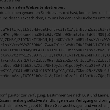
 dich an den Webseitenbetreiber.
u alle oben genannten Schritte versucht hast, kontaktiere uns 
 uns diesen Text schicken, um uns bei der Fehlersuche zu unterst
CJuYW1lIjogIk5ldHdvcmtFcnJvciIsCiAgImNvbmZpZyI6IHs
0cHM6Ly9hcGkueC5ha3MtcHJvZC5hdWRhcmlzLm5ldC92MS9jb
WVjZDM5YjZiOTNlNTY3MGNjMjk4ODVhJmZpbHRlclswXVtmaWV
lclsxXVtmaWVsZF09bW9kZWwmZmlsdGVyWzFdW3ZhbHVlXT0lN
TlhNTIzMDI1MDAyMzE4JTIyJTdEJTVEJmZpbHRlclsxXVtvcF0
lclsyXVt2YWx1ZV09JTVCJTIyTkVXJTIyJTVEJmZpbHRlclsyX
VtvcmRlcl09REVTQyZzb3J0WzFdW2ZpZWxkXT1pc1RvcCZzb3J
lJnNvcnRbMl1bb3JkZXJdPUFTQyZsaW1pdD0yMCZza2lwPTAiL
CwKICAgICJleHBlY3QiOiB7CiAgICAgICJyZXNwb25zZVR5cGU
wcm9ncmVzcyI6IG51bGwsCiAgICAicmlza3kiOiBmYWxzZQogI
onfigurator zur Verfügung. Bestimmen Sie nach Lust und Laune,
 Zusammenhang selbstverständlich gerne zur Verfügung und bringen
unsch ein faires Angebot für Ihren Gebrauchtwagen und versehen