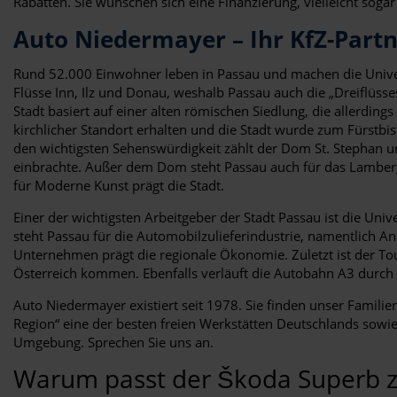
Rabatten. Sie wünschen sich eine Finanzierung, vielleicht soga
Auto Niedermayer – Ihr KfZ-Part
Rund 52.000 Einwohner leben in Passau und machen die Univer
Flüsse Inn, Ilz und Donau, weshalb Passau auch die „Dreiflüss
Stadt basiert auf einer alten römischen Siedlung, die allerdin
kirchlicher Standort erhalten und die Stadt wurde zum Fürstbis
den wichtigsten Sehenswürdigkeit zählt der Dom St. Stephan u
einbrachte. Außer dem Dom steht Passau auch für das Lamberg
für Moderne Kunst prägt die Stadt.
Einer der wichtigsten Arbeitgeber der Stadt Passau ist die Uni
steht Passau für die Automobilzulieferindustrie, namentlich A
Unternehmen prägt die regionale Ökonomie. Zuletzt ist der T
Österreich kommen. Ebenfalls verläuft die Autobahn A3 durch d
Auto Niedermayer existiert seit 1978. Sie finden unser Familie
Region“ eine der besten freien Werkstätten Deutschlands sowie
Umgebung. Sprechen Sie uns an.
Warum passt der Škoda Superb z