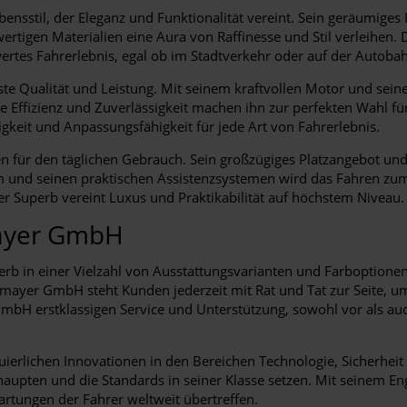
nsstil, der Eleganz und Funktionalität vereint. Sein geräumiges 
tigen Materialien eine Aura von Raffinesse und Stil verleihen. Di
rtes Fahrerlebnis, egal ob im Stadtverkehr oder auf der Autoba
ste Qualität und Leistung. Mit seinem kraftvollen Motor und sei
e Effizienz und Zuverlässigkeit machen ihn zur perfekten Wahl für
gkeit und Anpassungsfähigkeit für jede Art von Fahrerlebnis.
gen für den täglichen Gebrauch. Sein großzügiges Platzangebot 
em und seinen praktischen Assistenzsystemen wird das Fahren z
er Superb vereint Luxus und Praktikabilität auf höchstem Niveau.
mayer GmbH
 in einer Vielzahl von Ausstattungsvarianten und Farboptionen,
yer GmbH steht Kunden jederzeit mit Rat und Tat zur Seite, um s
mbH erstklassigen Service und Unterstützung, sowohl vor als auc
uierlichen Innovationen in den Bereichen Technologie, Sicherhei
upten und die Standards in seiner Klasse setzen. Mit seinem En
artungen der Fahrer weltweit übertreffen.