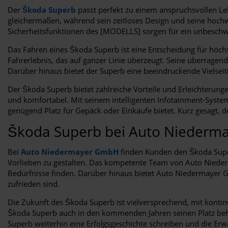
Der
Škoda Superb
passt perfekt zu einem anspruchsvollen Lebe
gleichermaßen, während sein zeitloses Design und seine hochwer
Sicherheitsfunktionen des [MODELLS] sorgen für ein unbeschwe
Das Fahren eines Škoda Superb ist eine Entscheidung für höch
Fahrerlebnis, das auf ganzer Linie überzeugt. Seine überragend
Darüber hinaus bietet der Superb eine beeindruckende Vielseiti
Der Škoda Superb bietet zahlreiche Vorteile und Erleichterun
und komfortabel. Mit seinem intelligenten Infotainment-Syst
genügend Platz für Gepäck oder Einkäufe bietet. Kurz gesagt, d
Škoda Superb bei Auto Nieder
Bei
Auto Niedermayer GmbH
finden Kunden den Škoda Superb
Vorlieben zu gestalten. Das kompetente Team von Auto Niederma
Bedürfnisse finden. Darüber hinaus bietet Auto Niedermayer G
zufrieden sind.
Die Zukunft des Škoda Superb ist vielversprechend, mit kontin
Škoda Superb auch in den kommenden Jahren seinen Platz beha
Superb weiterhin eine Erfolgsgeschichte schreiben und die Erw