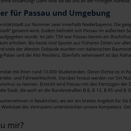
r ohne Anzahlung? Dann sind Sie bei uns an der richtigen Adresse,
ner für Passau und Umgebung
sitätsstadt zur Nummer zwei innerhalb Niederbayerns. Die geog
estadt“ genannt wird. Zudem befindet sich Passau im äußersten Sü
gs aufgegeben wurde. Im Jahr 739 war Passau bereits ein Bischofss
tum erhoben. Bis heute sind Spuren aus früheren Zeiten vor allem
nd viele der ältesten Gebäude wurden von italienischen Baumeist
-Palais und die Alte Residenz. Ebenfalls sehenswert ist das Ra
versität mit ihren rund 13.000 Studierenden. Deren Dichte ist in 
ntriebs- und Fahrwerktechnik. Darüber hinaus werden vor Ort Nut
ourismus zu nennen. Erreicht wird Passau mit den Fernzügen der
ie Stadt, die auch an die Bundesstraßen B 8, B 12, B 85 und B 3
nunternehmen in Neukirchen, wo wir ein breites Angebot für Sie be
 Werkstatt des Vertrauens unterstreichen unsere Kompetenz. Gern
u mir?