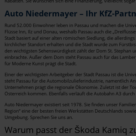
Rabatten. Sie wünschen sich eine Finanzierung, vielleicht soga
Auto Niedermayer – Ihr KfZ-Part
Rund 52.000 Einwohner leben in Passau und machen die Univer
Flüsse Inn, Ilz und Donau, weshalb Passau auch die „Dreiflüss
Stadt basiert auf einer alten römischen Siedlung, die allerdin
kirchlicher Standort erhalten und die Stadt wurde zum Fürstbis
den wichtigsten Sehenswürdigkeit zählt der Dom St. Stephan u
einbrachte. Außer dem Dom steht Passau auch für das Lamberg
für Moderne Kunst prägt die Stadt.
Einer der wichtigsten Arbeitgeber der Stadt Passau ist die Uni
steht Passau für die Automobilzulieferindustrie, namentlich A
Unternehmen prägt die regionale Ökonomie. Zuletzt ist der T
Österreich kommen. Ebenfalls verläuft die Autobahn A3 durch d
Auto Niedermayer existiert seit 1978. Sie finden unser Familie
Region“ eine der besten freien Werkstätten Deutschlands sowie
Umgebung. Sprechen Sie uns an.
Warum passt der Škoda Kamiq zu