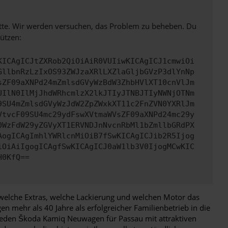
bitte. Wir werden versuchen, das Problem zu beheben. Du
ützen:
KICAgICJtZXRob2QiOiAiR0VUIiwKICAgICJ1cmwiOi
GllbnRzLzIxOS93ZWJzaXRlLXZlaGljbGVzP3dlYnNp
sZF09aXNPd24mZmlsdGVyWzBdW3ZhbHVlXT10cnVlJm
UIlN0IlMjJhdWRhcmlzX2lkJTIyJTNBJTIyNWNjOTNm
9SU4mZmlsdGVyWzJdW2ZpZWxkXT11c2FnZVN0YXRlJm
VtvcF09SU4mc29ydFswXVtmaWVsZF09aXNPd24mc29y
0WzFdW29yZGVyXT1ERVNDJnNvcnRbMl1bZmllbGRdPX
AogICAgImhlYWRlcnMiOiB7fSwKICAgICJib2R5Ijog
iOiAiIgogICAgfSwKICAgICJ0aW1lb3V0IjogMCwKIC
H0KfQ==
welche Extras, welche Lackierung und welchen Motor das
 mehr als 40 Jahre als erfolgreicher Familienbetrieb in die
 jeden Škoda Kamiq Neuwagen für Passau mit attraktiven