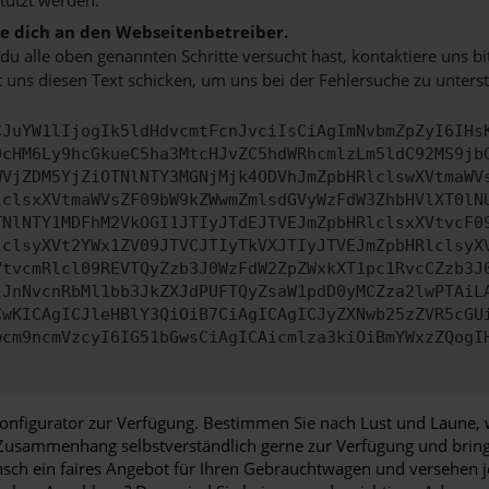
 dich an den Webseitenbetreiber.
u alle oben genannten Schritte versucht hast, kontaktiere uns 
 uns diesen Text schicken, um uns bei der Fehlersuche zu unterst
CJuYW1lIjogIk5ldHdvcmtFcnJvciIsCiAgImNvbmZpZyI6IHs
0cHM6Ly9hcGkueC5ha3MtcHJvZC5hdWRhcmlzLm5ldC92MS9jb
WVjZDM5YjZiOTNlNTY3MGNjMjk4ODVhJmZpbHRlclswXVtmaWV
lclsxXVtmaWVsZF09bW9kZWwmZmlsdGVyWzFdW3ZhbHVlXT0lN
TNlNTY1MDFhM2VkOGI1JTIyJTdEJTVEJmZpbHRlclsxXVtvcF0
lclsyXVt2YWx1ZV09JTVCJTIyTkVXJTIyJTVEJmZpbHRlclsyX
VtvcmRlcl09REVTQyZzb3J0WzFdW2ZpZWxkXT1pc1RvcCZzb3J
lJnNvcnRbMl1bb3JkZXJdPUFTQyZsaW1pdD0yMCZza2lwPTAiL
CwKICAgICJleHBlY3QiOiB7CiAgICAgICJyZXNwb25zZVR5cGU
wcm9ncmVzcyI6IG51bGwsCiAgICAicmlza3kiOiBmYWxzZQogI
nfigurator zur Verfügung. Bestimmen Sie nach Lust und Laune, 
 Zusammenhang selbstverständlich gerne zur Verfügung und bringen
unsch ein faires Angebot für Ihren Gebrauchtwagen und versehen