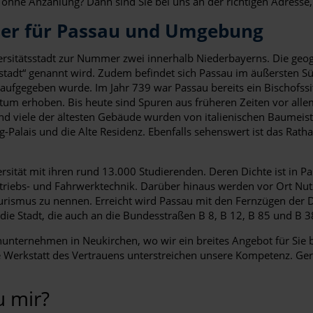
r ohne Anzahlung? Dann sind Sie bei uns an der richtigen Adresse,
ner für Passau und Umgebung
sitätsstadt zur Nummer zwei innerhalb Niederbayerns. Die geog
estadt“ genannt wird. Zudem befindet sich Passau im äußersten Sü
gs aufgegeben wurde. Im Jahr 739 war Passau bereits ein Bischofss
tum erhoben. Bis heute sind Spuren aus früheren Zeiten vor allem
nd viele der ältesten Gebäude wurden von italienischen Baumeist
-Palais und die Alte Residenz. Ebenfalls sehenswert ist das Ra
versität mit ihren rund 13.000 Studierenden. Deren Dichte ist in 
ntriebs- und Fahrwerktechnik. Darüber hinaus werden vor Ort Nut
ourismus zu nennen. Erreicht wird Passau mit den Fernzügen der
ie Stadt, die auch an die Bundesstraßen B 8, B 12, B 85 und B 3
nunternehmen in Neukirchen, wo wir ein breites Angebot für Sie be
 Werkstatt des Vertrauens unterstreichen unsere Kompetenz. Gern
 mir?