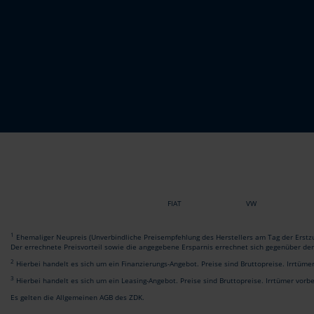
FIAT
VW
1
Ehemaliger Neupreis (Unverbindliche Preisempfehlung des Herstellers am Tag der Erstzu
Der errechnete Preisvorteil sowie die angegebene Ersparnis errechnet sich gegenüber de
2
Hierbei handelt es sich um ein Finanzierungs-Angebot. Preise sind Bruttopreise. Irrtüme
3
Hierbei handelt es sich um ein Leasing-Angebot. Preise sind Bruttopreise. Irrtümer vorb
Es gelten die Allgemeinen AGB des ZDK.