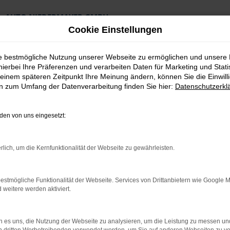
AUTO NIEDERMAYER GMBH
Preiswerte Angebote
Cookie Einstellungen
×
Lieferung an die Haustür
Professionelle Beratung und Kaufabwicklung
ie bestmögliche Nutzung unserer Webseite zu ermöglichen und unsere
hierbei Ihre Präferenzen und verarbeiten Daten für Marketing und Stati
einem späteren Zeitpunkt Ihre Meinung ändern, können Sie die Einwillig
en zum Umfang der Datenverarbeitung finden Sie hier:
Datenschutzerkl
en von uns eingesetzt:
wagen Top Angebote
rlich, um die Kernfunktionalität der Webseite zu gewährleisten.
Passau Neuwagen T
estmögliche Funktionalität der Webseite. Services von Drittanbietern wie Google 
eitere werden aktiviert.
 Passau kaum zu toppen
lesen und festgestellt, dass es kaum ein geeigneteres Fahrzeug 
 es uns, die Nutzung der Webseite zu analysieren, um die Leistung zu messen u
r Modellfamilie von Škoda erkennen lässt und doch eigenständig au