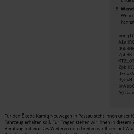
Wende
Wenn d
kannst
ewogI
AiaHR
dGU9N
ZpbHR
MTZiO
ZpbHR
dFswX
ByaWN
bnVsb
AgICJ
Für den Škoda Kamiq Neuwagen in Passau steht Ihnen unser Ko
Fahrzeug erhalten soll. Für Fragen stehen wir Ihnen in diesem
Beratung mit ein. Des Weiteren unterbreiten wir Ihnen auf W