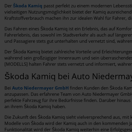
Der
Škoda Kamiq
passt perfekt zu einem modernen Lebenssti
vielseitigen Nutzungsmöglichkeit bietet der Kamiq ausreichend
Kraftstoffverbrauch machen ihn zur idealen Wahl für Fahrer, di
Das Fahren eines Škoda Kamiq ist ein Erlebnis, das auf Komfor
Fahrerlebnis, das sowohl im Stadtverkehr als auch auf längere
und Passagiere stets gut unterhalten und vernetzt sind, währe
Der Škoda Kamiq bietet zahlreiche Vorteile und Erleichterung
während sein großzügiger Innenraum und sein überraschendes 
[MODELLS] halten Fahrer stets vernetzt und informiert, währen
Škoda Kamiq bei Auto Niederm
Bei
Auto Niedermayer GmbH
finden Kunden den Škoda Kamiq
anzupassen. Das erfahrene Team von Auto Niedermayer GmbH st
perfekte Fahrzeug für ihre Bedürfnisse finden. Darüber hina
an ihrem Škoda Kamiq haben.
Die Zukunft des Škoda Kamiq sieht vielversprechend aus, mit k
Modelle von Škoda wird der Kamiq auch in den kommenden Jahr
Funktionalität wird der Škoda Kamiq weiterhin eine Erfolgsges