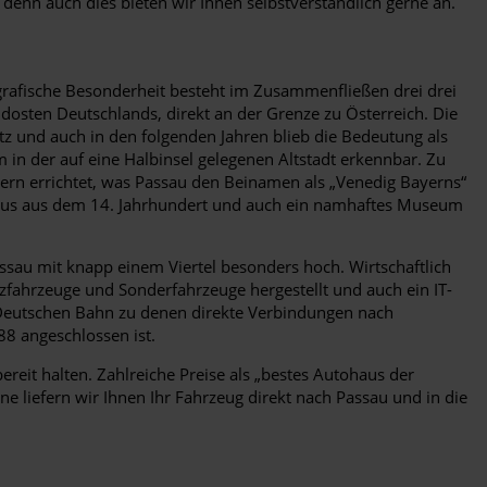
 denn auch dies bieten wir Ihnen selbstverständlich gerne an.
rafische Besonderheit besteht im Zusammenfließen drei drei
dosten Deutschlands, direkt an der Grenze zu Österreich. Die
itz und auch in den folgenden Jahren blieb die Bedeutung als
 in der auf eine Halbinsel gelegenen Altstadt erkennbar. Zu
ern errichtet, was Passau den Beinamen als „Venedig Bayerns“
thaus aus dem 14. Jahrhundert und auch ein namhaftes Museum
Passau mit knapp einem Viertel besonders hoch. Wirtschaftlich
zfahrzeuge und Sonderfahrzeuge hergestellt und auch ein IT-
 Deutschen Bahn zu denen direkte Verbindungen nach
88 angeschlossen ist.
reit halten. Zahlreiche Preise als „bestes Autohaus der
e liefern wir Ihnen Ihr Fahrzeug direkt nach Passau und in die