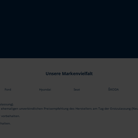
Unsere Markenvielfalt
Ford
Hyundai
Seat
ŠKODA
lassung).
r ehemaligen unverbindlichen Preisempfehlung des Herstellers am Tag der Erstzulassung (Neu
r vorbehalten.
ehalten.