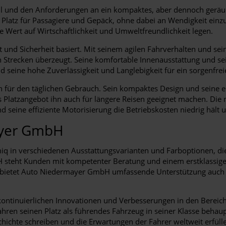
l und den Anforderungen an ein kompaktes, aber dennoch geräu
 Platz für Passagiere und Gepäck, ohne dabei an Wendigkeit einzu
e Wert auf Wirtschaftlichkeit und Umweltfreundlichkeit legen.
t und Sicherheit basiert. Mit seinem agilen Fahrverhalten und se
n Strecken überzeugt. Seine komfortable Innenausstattung und sei
nd seine hohe Zuverlässigkeit und Langlebigkeit für ein sorgenfre
en für den täglichen Gebrauch. Sein kompaktes Design und seine 
Platzangebot ihn auch für längere Reisen geeignet machen. Die
d seine effiziente Motorisierung die Betriebskosten niedrig hält
ayer GmbH
 in verschiedenen Ausstattungsvarianten und Farboptionen, die 
eht Kunden mit kompetenter Beratung und einem erstklassigen K
us bietet Auto Niedermayer GmbH umfassende Unterstützung auch
ontinuierlichen Innovationen und Verbesserungen in den Bereiche
en seinen Platz als führendes Fahrzeug in seiner Klasse behaup
chichte schreiben und die Erwartungen der Fahrer weltweit erfüll