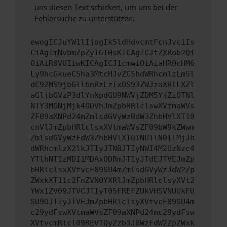
uns diesen Text schicken, um uns bei der
Fehlersuche zu unterstützen:
ewogICJuYW1lIjogIk5ldHdvcmtFcnJvciIs
CiAgImNvbmZpZyI6IHsKICAgICJtZXRob2Qi
OiAiR0VUIiwKICAgICJ1cmwiOiAiaHR0cHM6
Ly9hcGkueC5ha3MtcHJvZC5hdWRhcmlzLm5l
dC92MS9jbGllbnRzLzIxOS93ZWJzaXRlLXZl
aGljbGVzP3dlYnNpdGU9NWVjZDM5YjZiOTNl
NTY3MGNjMjk4ODVhJmZpbHRlclswXVtmaWVs
ZF09aXNPd24mZmlsdGVyWzBdW3ZhbHVlXT10
cnVlJmZpbHRlclsxXVtmaWVsZF09bW9kZWwm
ZmlsdGVyWzFdW3ZhbHVlXT0lNUIlN0IlMjJh
dWRhcmlzX2lkJTIyJTNBJTIyNWI4M2UzNzc4
YTlhNTIzMDI1MDAxODRmJTIyJTdEJTVEJmZp
bHRlclsxXVtvcF09SU4mZmlsdGVyWzJdW2Zp
ZWxkXT11c2FnZVN0YXRlJmZpbHRlclsyXVt2
YWx1ZV09JTVCJTIyT05FREFZUkVHSVNUUkFU
SU9OJTIyJTVEJmZpbHRlclsyXVtvcF09SU4m
c29ydFswXVtmaWVsZF09aXNPd24mc29ydFsw
XVtvcmRlcl09REVTQyZzb3J0WzFdW2ZpZWxk