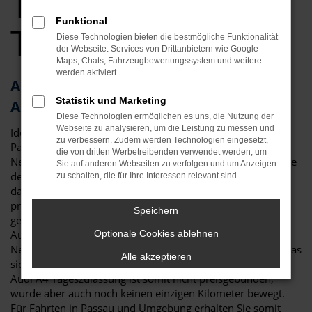
Tageszulassung
Funktional
Top Angebote
Diese Technologien bieten die bestmögliche Funktionalität
der Webseite. Services von Drittanbietern wie Google
Maps, Chats, Fahrzeugbewertungssystem und weitere
werden aktiviert.
Audi A4 Tageszulassung – die clevere
Statistik und Marketing
Alternative für Passau
Diese Technologien ermöglichen es uns, die Nutzung der
Webseite zu analysieren, um die Leistung zu messen und
Ideen muss man haben! Eine Audi A4 Tageszulassung für
zu verbessern. Zudem werden Technologien eingesetzt,
Passau ist eine clevere Möglichkeit, um gleichzeitig einen
die von dritten Werbetreibenden verwendet werden, um
Neuwagen zu fahren, hierfür aber lediglich einen Preis nahe
Sie auf anderen Webseiten zu verfolgen und um Anzeigen
dem Gebrauchtwagenniveau zu zahlen. Dies funktioniert
zu schalten, die für Ihre Interessen relevant sind.
dank eines Tricks, der in der Automobilbranche gerne
praktiziert wird: eine Audi A4 Tageszulassung ist genau
Speichern
genommen ein klassischer Neuwagen. Viele
Automobilhändler sind jedoch in den Rabatten für
Optionale Cookies ablehnen
Neufahrzeuge an die Vorgaben der Hersteller gebunden, was
Alle akzeptieren
sich durch das Zulassen für einen Tag umgehen lässt. Eine
Audi A4 Tageszulassung ist somit nicht preisgebunden,
wurde aber auch noch keinen einzigen Kilometer bewegt.
Für Fahrten in Passau und Umgebung erhalten Sie somit