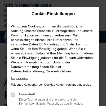
AUTO NIEDERMAYER GMBH
Preiswerte Angebote
Cookie Einstellungen
×
Lieferung an die Haustür
Professionelle Beratung und
Kaufabwicklung
Wir nutzen Cookies, um Ihnen die bestmögliche
Nutzung unserer Webseite zu ermöglichen und unsere
0
Kommunikation mit Ihnen zu verbessern. Wir
Zum
MENÜ
berücksichtigen hierbei Ihre Präferenzen und
Hauptinhalt
verarbeiten Daten für Marketing und Statistiken nur,
springen
wenn Sie uns Ihre Einwilligung geben. Wenn Sie zu
einem späteren Zeitpunkt Ihre Meinung ändern, können
Startseite
Passau
Audi
Audi A4
Audi A4 für Passau
Sie die Einwilligung jederzeit für die Zukunft widerrufen.
Weitere Informationen zum Umfang der
Tageszulassung Top Angebote
Datenverarbeitung finden Sie hier:
Datenschutzerklärung
,
Cookie-Richtlinie
.
Audi A4 für
Impressum
Folgende Kategorien von Cookies werden von uns eingesetzt:
Passau
Essentiell
Diese Technologien sind erforderlich, um die
Kernfunktionalität der Webseite zu gewährleisten.