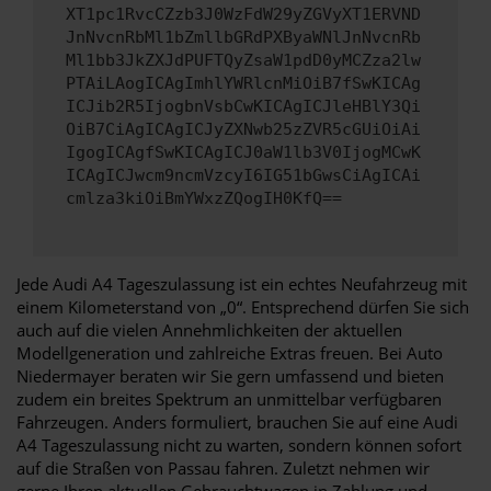
XT1pc1RvcCZzb3J0WzFdW29yZGVyXT1ERVND
JnNvcnRbMl1bZmllbGRdPXByaWNlJnNvcnRb
Ml1bb3JkZXJdPUFTQyZsaW1pdD0yMCZza2lw
PTAiLAogICAgImhlYWRlcnMiOiB7fSwKICAg
ICJib2R5IjogbnVsbCwKICAgICJleHBlY3Qi
OiB7CiAgICAgICJyZXNwb25zZVR5cGUiOiAi
IgogICAgfSwKICAgICJ0aW1lb3V0IjogMCwK
ICAgICJwcm9ncmVzcyI6IG51bGwsCiAgICAi
cmlza3kiOiBmYWxzZQogIH0KfQ==
Jede Audi A4 Tageszulassung ist ein echtes Neufahrzeug mit
einem Kilometerstand von „0“. Entsprechend dürfen Sie sich
auch auf die vielen Annehmlichkeiten der aktuellen
Modellgeneration und zahlreiche Extras freuen. Bei Auto
Niedermayer beraten wir Sie gern umfassend und bieten
zudem ein breites Spektrum an unmittelbar verfügbaren
Fahrzeugen. Anders formuliert, brauchen Sie auf eine Audi
A4 Tageszulassung nicht zu warten, sondern können sofort
auf die Straßen von Passau fahren. Zuletzt nehmen wir
gerne Ihren aktuellen Gebrauchtwagen in Zahlung und