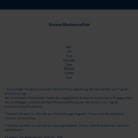
Unsere Markenvielfalt
FIAT
VW
Ford
Hyundai
Seat
ŠKODA
CUPRA
Audi
1
Ehemaliger Neupreis (Unverbindliche Preisempfehlung des Herstellers am Tag der
Erstzulassung).
Der errechnete Preisvorteil sowie die angegebene Ersparnis errechnet sich gegenüber
der ehemaligen unverbindlichen Preisempfehlung des Herstellers am Tag der
Erstzulassung (Neupreis).
2
Hierbei handelt es sich um ein Finanzierungs-Angebot. Preise sind Bruttopreise.
Irrtümer vorbehalten.
3
Hierbei handelt es sich um ein Leasing-Angebot. Preise sind Bruttopreise. Irrtümer
vorbehalten.
Es gelten die Allgemeinen AGB des ZDK.