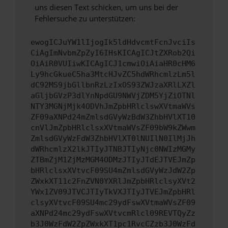
uns diesen Text schicken, um uns bei der
Fehlersuche zu unterstützen:
ewogICJuYW1lIjogIk5ldHdvcmtFcnJvciIs
CiAgImNvbmZpZyI6IHsKICAgICJtZXRob2Qi
OiAiR0VUIiwKICAgICJ1cmwiOiAiaHR0cHM6
Ly9hcGkueC5ha3MtcHJvZC5hdWRhcmlzLm5l
dC92MS9jbGllbnRzLzIxOS93ZWJzaXRlLXZl
aGljbGVzP3dlYnNpdGU9NWVjZDM5YjZiOTNl
NTY3MGNjMjk4ODVhJmZpbHRlclswXVtmaWVs
ZF09aXNPd24mZmlsdGVyWzBdW3ZhbHVlXT10
cnVlJmZpbHRlclsxXVtmaWVsZF09bW9kZWwm
ZmlsdGVyWzFdW3ZhbHVlXT0lNUIlN0IlMjJh
dWRhcmlzX2lkJTIyJTNBJTIyNjc0NWIzMGMy
ZTBmZjM1ZjMzMGM4ODMzJTIyJTdEJTVEJmZp
bHRlclsxXVtvcF09SU4mZmlsdGVyWzJdW2Zp
ZWxkXT11c2FnZVN0YXRlJmZpbHRlclsyXVt2
YWx1ZV09JTVCJTIyTkVXJTIyJTVEJmZpbHRl
clsyXVtvcF09SU4mc29ydFswXVtmaWVsZF09
aXNPd24mc29ydFswXVtvcmRlcl09REVTQyZz
b3J0WzFdW2ZpZWxkXT1pc1RvcCZzb3J0WzFd