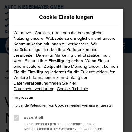
AUTO NIEDERMAYER GMBH
Preiswerte Angebote
Cookie Einstellungen
×
Lieferung an die Haustür
Professionelle Beratung und
Kaufabwicklung
Wir nutzen Cookies, um Ihnen die bestmögliche
Nutzung unserer Webseite zu ermöglichen und unsere
0
Kommunikation mit Ihnen zu verbessern. Wir
Zum
MENÜ
berücksichtigen hierbei Ihre Präferenzen und
Hauptinhalt
verarbeiten Daten für Marketing und Statistiken nur,
springen
wenn Sie uns Ihre Einwilligung geben. Wenn Sie zu
einem späteren Zeitpunkt Ihre Meinung ändern, können
Startseite
Nürnberg
VW
VW Tayron
VW Tayron für Nürnberg
Sie die Einwilligung jederzeit für die Zukunft widerrufen.
Weitere Informationen zum Umfang der
Neuwagen Top Angebote
Datenverarbeitung finden Sie hier:
Datenschutzerklärung
,
Cookie-Richtlinie
.
VW Tayron für
Impressum
Folgende Kategorien von Cookies werden von uns eingesetzt:
Nürnberg
Essentiell
Diese Technologien sind erforderlich, um die
Kernfunktionalität der Webseite zu gewährleisten.