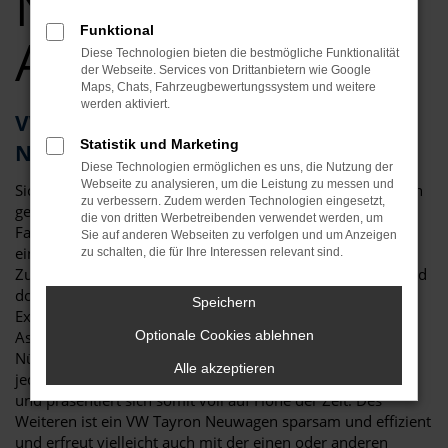
Neuwagen Top
Funktional
Angebote
Diese Technologien bieten die bestmögliche Funktionalität
der Webseite. Services von Drittanbietern wie Google
Maps, Chats, Fahrzeugbewertungssystem und weitere
werden aktiviert.
VW Tayron – als Neuwagen für
Statistik und Marketing
Nürnberg kaum zu toppen
Diese Technologien ermöglichen es uns, die Nutzung der
Webseite zu analysieren, um die Leistung zu messen und
Sicher haben Sie schon viel über den VW Tayron Neuwagen
zu verbessern. Zudem werden Technologien eingesetzt,
gelesen und festgestellt, dass es kaum ein geeigneteres
die von dritten Werbetreibenden verwendet werden, um
Fahrzeug für Nürnberg und Umgebung gibt. Da ist zum
Sie auf anderen Webseiten zu verfolgen und um Anzeigen
einen die überzeugende Optik, die klar und deutlich die
zu schalten, die für Ihre Interessen relevant sind.
Zugehörigkeit zur Modellfamilie von VW erkennen lässt und
doch eigenständig ausfällt. Da sind aber auch die vielen
Speichern
Extras der aktuellen Modellgeneration und die
Assistenzsysteme. Für einen VW Tayron Neuwagen in
Optionale Cookies ablehnen
Nürnberg sprich in erster Linie der Sicherheitsaspekt. Mit
Alle akzeptieren
jeder Generation hat das Fahrzeug neue Technik erhalten
und präsentiert sich somit voll auf Höhe der Zeit. Des
Weiteren ist ein VW Tayron Neuwagen sparsam und effizient
und erfreut vielleicht auch mit der einen oder anderen