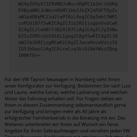
W29yZGVyXT1ERVNDJnNvcnRbMl1bZmllbGRd
PXByaWNlJnNvcnRbMl1bb3JkZXJdPUFTQyZs
aW1pdD0yMCZza2lwPTAiLAogICAgImhlYWRl
cnMiOiB7fSwKICAgICJib2R5IjogbnVsbCwK
ICAgICJleHBlY3QiOiB7CiAgICAgICJyZXNw
b25zZVR5cGUiOiAiIgogICAgfSwKICAgICJ0
aW1lb3V0IjogMCwKICAgICJwcm9ncmVzcyI6
IG51bGwsCiAgICAicmlza3kiOiBmYWxzZQog
IH0KfQ==
Für den VW Tayron Neuwagen in Nürnberg steht Ihnen
unser Konfigurator zur Verfügung. Bestimmen Sie nach Lust
und Laune, welche Extras, welche Lackierung und welchen
Motor das Fahrzeug erhalten soll. Für Fragen stehen wir
Ihnen in diesem Zusammenhang selbstverständlich gerne
zur Verfügung und bringen mehr als 40 Jahre als
erfolgreicher Familienbetrieb in die Beratung mit ein. Des
Weiteren unterbreiten wir Ihnen auf Wunsch ein faires
Angebot für Ihren Gebrauchtwagen und versehen jeden VW
Tayron Neuwagen für Nürnberg mit attraktiven Rabatten. Sie