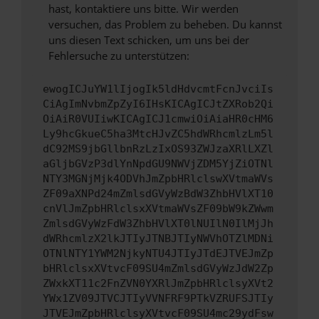
hast, kontaktiere uns bitte. Wir werden
versuchen, das Problem zu beheben. Du kannst
uns diesen Text schicken, um uns bei der
Fehlersuche zu unterstützen:
ewogICJuYW1lIjogIk5ldHdvcmtFcnJvciIs
CiAgImNvbmZpZyI6IHsKICAgICJtZXRob2Qi
OiAiR0VUIiwKICAgICJ1cmwiOiAiaHR0cHM6
Ly9hcGkueC5ha3MtcHJvZC5hdWRhcmlzLm5l
dC92MS9jbGllbnRzLzIxOS93ZWJzaXRlLXZl
aGljbGVzP3dlYnNpdGU9NWVjZDM5YjZiOTNl
NTY3MGNjMjk4ODVhJmZpbHRlclswXVtmaWVs
ZF09aXNPd24mZmlsdGVyWzBdW3ZhbHVlXT10
cnVlJmZpbHRlclsxXVtmaWVsZF09bW9kZWwm
ZmlsdGVyWzFdW3ZhbHVlXT0lNUIlN0IlMjJh
dWRhcmlzX2lkJTIyJTNBJTIyNWVhOTZlMDNi
OTNlNTY1YWM2NjkyNTU4JTIyJTdEJTVEJmZp
bHRlclsxXVtvcF09SU4mZmlsdGVyWzJdW2Zp
ZWxkXT11c2FnZVN0YXRlJmZpbHRlclsyXVt2
YWx1ZV09JTVCJTIyVVNFRF9PTkVZRUFSJTIy
JTVEJmZpbHRlclsyXVtvcF09SU4mc29ydFsw