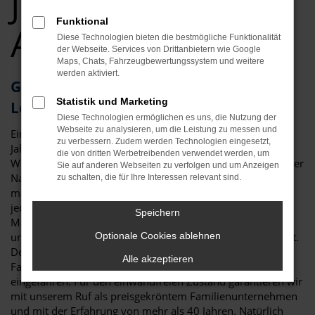
Jahreswagen Top
Funktional
Angebote
Diese Technologien bieten die bestmögliche Funktionalität
der Webseite. Services von Drittanbietern wie Google
Maps, Chats, Fahrzeugbewertungssystem und weitere
werden aktiviert.
Geld sparen in Nürnberg? Ihr CUPRA
Statistik und Marketing
Leon Jahreswagen wartet
Diese Technologien ermöglichen es uns, die Nutzung der
Webseite zu analysieren, um die Leistung zu messen und
Ein Kompromiss? Wohl kaum, denn ein CUPRA Leon
zu verbessern. Zudem werden Technologien eingesetzt,
Jahreswagen für Nürnberg vereint eher das Beste aus der
die von dritten Werbetreibenden verwendet werden, um
Welt der Neuwagen und der Gebrauchtfahrzeuge. Wie es der
Sie auf anderen Webseiten zu verfolgen und um Anzeigen
Name bereits sagt, darf der Termin der ersten Zulassung
zu schalten, die für Ihre Interessen relevant sind.
maximal ein Jahr zurückliegen. Die Folge ist, dass nahezu
jeder CUPRA Leon Jahreswagen der aktuellen
Speichern
Modellgeneration entstammt und damit in puncto Extras
und Ausstattung voll und ganz einem Neuwagen entspricht.
Optionale Cookies ablehnen
Der Vorteil: es entstehen keinerlei Wartezeiten und das
Alle akzeptieren
Fahrzeug ist bereits im besten Sinne des Wortes
eingefahren. Für den einwandfreien Zustand garantieren wir
mit unserem Ruf als preisgekröntem Familienunternehmen
und mit der Erfahrung von mehr als 40 Jahren. Natürlich