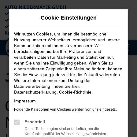
AUTO NIEDERMAYER GMBH
Preiswerte Angebote
Cookie Einstellungen
×
Lieferung an die Haustür
Professionelle Beratung und
Kaufabwicklung
Wir nutzen Cookies, um Ihnen die bestmögliche
Nutzung unserer Webseite zu ermöglichen und unsere
0
Kommunikation mit Ihnen zu verbessern. Wir
Zum
MENÜ
berücksichtigen hierbei Ihre Präferenzen und
Hauptinhalt
verarbeiten Daten für Marketing und Statistiken nur,
springen
wenn Sie uns Ihre Einwilligung geben. Wenn Sie zu
einem späteren Zeitpunkt Ihre Meinung ändern, können
Startseite
Nürnberg
CUPRA
CUPRA Leon
CUPRA Leon für
Sie die Einwilligung jederzeit für die Zukunft widerrufen.
Weitere Informationen zum Umfang der
Nürnberg Jahreswagen Top Angebote
Datenverarbeitung finden Sie hier:
Datenschutzerklärung
,
Cookie-Richtlinie
.
CUPRA Leon für
Impressum
Folgende Kategorien von Cookies werden von uns eingesetzt:
Nürnberg
Essentiell
Diese Technologien sind erforderlich, um die
Kernfunktionalität der Webseite zu gewährleisten.