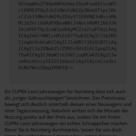
XVtmaWVsZF09aXNPd24mc29ydFswXVtvcmRl
cl09REVTQyZzb3J0WzFdW2ZpZWxkXT1pc1Rv
cCZzb3J0WzFdW29yZGVyXT1ERVNDJnNvcnRb
Ml1bZmllbGRdPXByaWNlJnNvcnRbMl1bb3Jk
ZXJdPUFTQyZsaW1pdD0yMCZza2lwPTAiLAog
ICAgImhlYWRlcnMiOiB7fSwKICAgICJib2R5
IjogbnVsbCwKICAgICJleHBlY3QiOiB7CiAg
ICAgICJyZXNwb25zZVR5cGUiOiAiIgogICAg
fSwKICAgICJ0aW1lb3V0IjogMCwKICAgICJw
cm9ncmVzcyI6IG51bGwsCiAgICAicmlza3ki
OiBmYWxzZQogIH0KfQ==
Ein CUPRA Leon Jahreswagen für Nürnberg lässt sich auch
als „junger Gebrauchtwagen“ bezeichnen. Das Preisniveau
bewegt sich deutlich unterhalb dessen eines Neuwagens und
einer Tageszulassung. Natürlich wirken sich die Monate der
Nutzung positiv auf den Preis aus, sodass Sie mit Ihrem
CUPRA Leon Jahreswagen ein echtes Schnäppchen machen.
Bevor Sie in Nürnberg durchstarten, lassen Sie uns doch
gerne Ihr vorhandenes Fahrzeug bzw. geben dieses zu