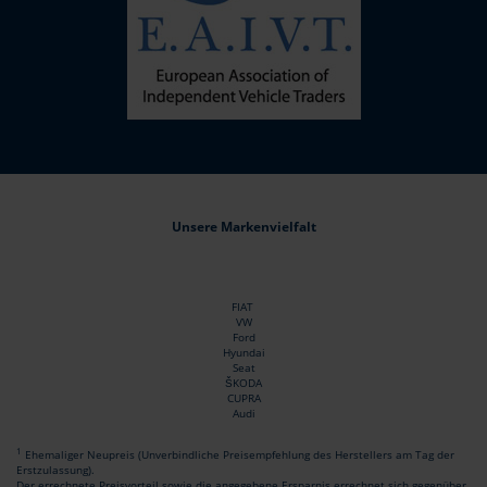
Unsere Markenvielfalt
FIAT
VW
Ford
Hyundai
Seat
ŠKODA
CUPRA
Audi
1
Ehemaliger Neupreis (Unverbindliche Preisempfehlung des Herstellers am Tag der
Erstzulassung).
Der errechnete Preisvorteil sowie die angegebene Ersparnis errechnet sich gegenüber