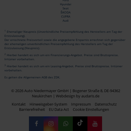
Ford
Hyundai
Seat
ŠKODA
CUPRA
Audi
1
Ehemaliger Neupreis (Unverbindliche Preisempfehlung des Herstellers am Tag der
Erstzulassung).
Der errechnete Preisvorteil sowie die angegebene Ersparnis errechnet sich gegenüber
der ehemaligen unverbindlichen Preisempfehlung des Herstellers am Tag der
Erstzulassung (Neupreis).
2
Hierbei handelt es sich um ein Finanzierungs-Angebot. Preise sind Bruttopreise.
Irrtümer vorbehalten.
3
Hierbei handelt es sich um ein Leasing-Angebot. Preise sind Bruttopreise. Irrtümer
vorbehalten.
Es gelten die Allgemeinen AGB des ZDK.
© 2026 Auto Niedermayer GmbH | Bogener Straße 8, DE-94362
Neukirchen |
Webdesign by audaris.de
Kontakt
Hinweisgeber-System
Impressum
Datenschutz
Barrierefreiheit
EU Data Act
Cookie Einstellungen