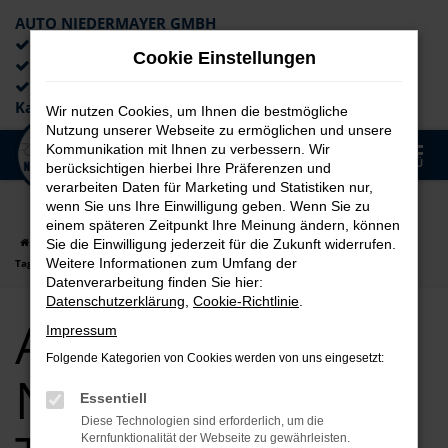
AUTO NIEDERMAYER GMBH
Preiswerte Angebote
Cookie Einstellungen
×
Lieferung an die Haustür
Professionelle Beratung und
Kaufabwicklung
Wir nutzen Cookies, um Ihnen die bestmögliche
Nutzung unserer Webseite zu ermöglichen und unsere
0
Kommunikation mit Ihnen zu verbessern. Wir
Zum
MENÜ
berücksichtigen hierbei Ihre Präferenzen und
Hauptinhalt
verarbeiten Daten für Marketing und Statistiken nur,
springen
wenn Sie uns Ihre Einwilligung geben. Wenn Sie zu
einem späteren Zeitpunkt Ihre Meinung ändern, können
Startseite
Nürnberg
Audi
Audi A5
Audi A5 für Nürnberg
Sie die Einwilligung jederzeit für die Zukunft widerrufen.
Weitere Informationen zum Umfang der
Tageszulassung Top Angebote
Datenverarbeitung finden Sie hier:
Datenschutzerklärung
,
Cookie-Richtlinie
.
Audi A5 für
Impressum
Folgende Kategorien von Cookies werden von uns eingesetzt:
Nürnberg
Essentiell
Diese Technologien sind erforderlich, um die
Kernfunktionalität der Webseite zu gewährleisten.