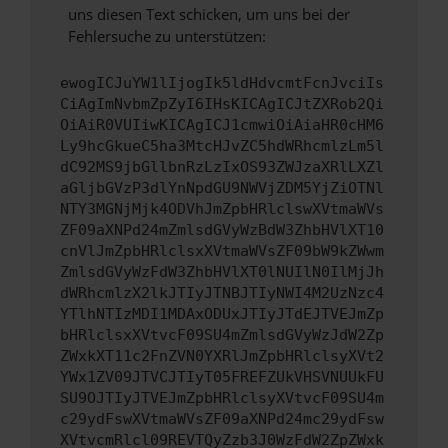
uns diesen Text schicken, um uns bei der
Fehlersuche zu unterstützen:
ewogICJuYW1lIjogIk5ldHdvcmtFcnJvciIs
CiAgImNvbmZpZyI6IHsKICAgICJtZXRob2Qi
OiAiR0VUIiwKICAgICJ1cmwiOiAiaHR0cHM6
Ly9hcGkueC5ha3MtcHJvZC5hdWRhcmlzLm5l
dC92MS9jbGllbnRzLzIxOS93ZWJzaXRlLXZl
aGljbGVzP3dlYnNpdGU9NWVjZDM5YjZiOTNl
NTY3MGNjMjk4ODVhJmZpbHRlclswXVtmaWVs
ZF09aXNPd24mZmlsdGVyWzBdW3ZhbHVlXT10
cnVlJmZpbHRlclsxXVtmaWVsZF09bW9kZWwm
ZmlsdGVyWzFdW3ZhbHVlXT0lNUIlN0IlMjJh
dWRhcmlzX2lkJTIyJTNBJTIyNWI4M2UzNzc4
YTlhNTIzMDI1MDAxODUxJTIyJTdEJTVEJmZp
bHRlclsxXVtvcF09SU4mZmlsdGVyWzJdW2Zp
ZWxkXT11c2FnZVN0YXRlJmZpbHRlclsyXVt2
YWx1ZV09JTVCJTIyT05FREFZUkVHSVNUUkFU
SU9OJTIyJTVEJmZpbHRlclsyXVtvcF09SU4m
c29ydFswXVtmaWVsZF09aXNPd24mc29ydFsw
XVtvcmRlcl09REVTQyZzb3J0WzFdW2ZpZWxk