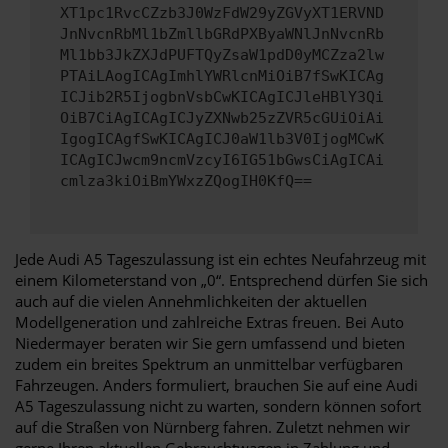
XT1pc1RvcCZzb3J0WzFdW29yZGVyXT1ERVND
JnNvcnRbMl1bZmllbGRdPXByaWNlJnNvcnRb
Ml1bb3JkZXJdPUFTQyZsaW1pdD0yMCZza2lw
PTAiLAogICAgImhlYWRlcnMiOiB7fSwKICAg
ICJib2R5IjogbnVsbCwKICAgICJleHBlY3Qi
OiB7CiAgICAgICJyZXNwb25zZVR5cGUiOiAi
IgogICAgfSwKICAgICJ0aW1lb3V0IjogMCwK
ICAgICJwcm9ncmVzcyI6IG51bGwsCiAgICAi
cmlza3kiOiBmYWxzZQogIH0KfQ==
Jede Audi A5 Tageszulassung ist ein echtes Neufahrzeug mit
einem Kilometerstand von „0“. Entsprechend dürfen Sie sich
auch auf die vielen Annehmlichkeiten der aktuellen
Modellgeneration und zahlreiche Extras freuen. Bei Auto
Niedermayer beraten wir Sie gern umfassend und bieten
zudem ein breites Spektrum an unmittelbar verfügbaren
Fahrzeugen. Anders formuliert, brauchen Sie auf eine Audi
A5 Tageszulassung nicht zu warten, sondern können sofort
auf die Straßen von Nürnberg fahren. Zuletzt nehmen wir
gerne Ihren aktuellen Gebrauchtwagen in Zahlung und