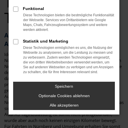
Tageszulassung
Funktional
Top Angebote
Diese Technologien bieten die bestmögliche Funktionalität
der Webseite. Services von Drittanbietern wie Google
Maps, Chats, Fahrzeugbewertungssystem und weitere
werden aktiviert.
Audi A5 Tageszulassung – die clevere
Statistik und Marketing
Alternative für Nürnberg
Diese Technologien ermöglichen es uns, die Nutzung der
Webseite zu analysieren, um die Leistung zu messen und
Ideen muss man haben! Eine Audi A5 Tageszulassung für
zu verbessern. Zudem werden Technologien eingesetzt,
Nürnberg ist eine clevere Möglichkeit, um gleichzeitig einen
die von dritten Werbetreibenden verwendet werden, um
Neuwagen zu fahren, hierfür aber lediglich einen Preis nahe
Sie auf anderen Webseiten zu verfolgen und um Anzeigen
dem Gebrauchtwagenniveau zu zahlen. Dies funktioniert
zu schalten, die für Ihre Interessen relevant sind.
dank eines Tricks, der in der Automobilbranche gerne
praktiziert wird: eine Audi A5 Tageszulassung ist genau
Speichern
genommen ein klassischer Neuwagen. Viele
Automobilhändler sind jedoch in den Rabatten für
Optionale Cookies ablehnen
Neufahrzeuge an die Vorgaben der Hersteller gebunden, was
Alle akzeptieren
sich durch das Zulassen für einen Tag umgehen lässt. Eine
Audi A5 Tageszulassung ist somit nicht preisgebunden,
wurde aber auch noch keinen einzigen Kilometer bewegt.
Für Fahrten in Nürnberg und Umgebung erhalten Sie somit