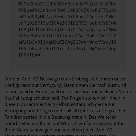
W29yZGVyXT1ERVNDJnNvcnRbMl1bZmllbGRd
PXByaWNlJnNvcnRbMl1bb3JkZXJdPUFTQyZs
aW1pdD0yMCZza2lwPTAiLAogICAgImhlYWRl
cnMiOiB7fSwKICAgICJib2R5IjogbnVsbCwK
ICAgICJleHBlY3QiOiB7CiAgICAgICJyZXNw
b25zZVR5cGUiOiAiIgogICAgfSwKICAgICJ0
aW1lb3V0IjogMCwKICAgICJwcm9ncmVzcyI6
IG51bGwsCiAgICAicmlza3kiOiBmYWxzZQog
IH0KfQ==
Für den Audi A3 Neuwagen in Nürnberg steht Ihnen unser
Konfigurator zur Verfügung. Bestimmen Sie nach Lust und
Laune, welche Extras, welche Lackierung und welchen Motor
das Fahrzeug erhalten soll. Für Fragen stehen wir Ihnen in
diesem Zusammenhang selbstverständlich gerne zur
Verfügung und bringen mehr als 40 Jahre als erfolgreicher
Familienbetrieb in die Beratung mit ein. Des Weiteren
unterbreiten wir Ihnen auf Wunsch ein faires Angebot für
Ihren Gebrauchtwagen und versehen jeden Audi A3
Neuwagen für Nürnberg mit attraktiven Rabatten. Sie