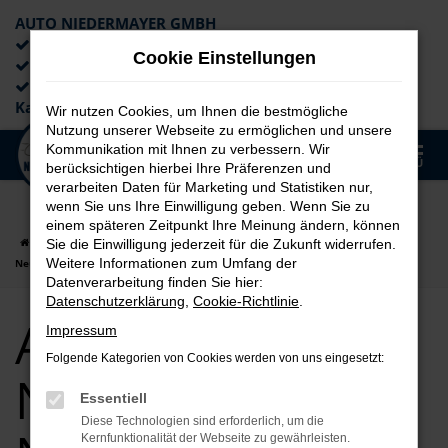
AUTO NIEDERMAYER GMBH
Preiswerte Angebote
Cookie Einstellungen
×
Lieferung an die Haustür
Professionelle Beratung und
Kaufabwicklung
Wir nutzen Cookies, um Ihnen die bestmögliche
Nutzung unserer Webseite zu ermöglichen und unsere
0
Kommunikation mit Ihnen zu verbessern. Wir
Zum
MENÜ
berücksichtigen hierbei Ihre Präferenzen und
Hauptinhalt
verarbeiten Daten für Marketing und Statistiken nur,
springen
wenn Sie uns Ihre Einwilligung geben. Wenn Sie zu
einem späteren Zeitpunkt Ihre Meinung ändern, können
Startseite
Nürnberg
Audi
Audi A3
Audi A3 für Nürnberg
Sie die Einwilligung jederzeit für die Zukunft widerrufen.
Weitere Informationen zum Umfang der
Neuwagen Top Angebote
Datenverarbeitung finden Sie hier:
Datenschutzerklärung
,
Cookie-Richtlinie
.
Audi A3 für
Impressum
Folgende Kategorien von Cookies werden von uns eingesetzt:
Nürnberg
Essentiell
Diese Technologien sind erforderlich, um die
Kernfunktionalität der Webseite zu gewährleisten.