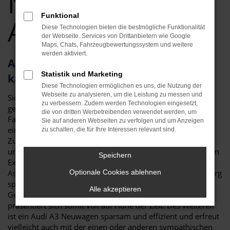
Neuwagen Top
Funktional
Angebote
Diese Technologien bieten die bestmögliche Funktionalität
der Webseite. Services von Drittanbietern wie Google
Maps, Chats, Fahrzeugbewertungssystem und weitere
werden aktiviert.
Audi A3 – als Neuwagen für Nürnberg
Statistik und Marketing
kaum zu toppen
Diese Technologien ermöglichen es uns, die Nutzung der
Webseite zu analysieren, um die Leistung zu messen und
Sicher haben Sie schon viel über den Audi A3 Neuwagen
zu verbessern. Zudem werden Technologien eingesetzt,
gelesen und festgestellt, dass es kaum ein geeigneteres
die von dritten Werbetreibenden verwendet werden, um
Fahrzeug für Nürnberg und Umgebung gibt. Da ist zum
Sie auf anderen Webseiten zu verfolgen und um Anzeigen
einen die überzeugende Optik, die klar und deutlich die
zu schalten, die für Ihre Interessen relevant sind.
Zugehörigkeit zur Modellfamilie von Audi erkennen lässt
und doch eigenständig ausfällt. Da sind aber auch die vielen
Speichern
Extras der aktuellen Modellgeneration und die
Assistenzsysteme. Für einen Audi A3 Neuwagen in Nürnberg
Optionale Cookies ablehnen
sprich in erster Linie der Sicherheitsaspekt. Mit jeder
Alle akzeptieren
Generation hat das Fahrzeug neue Technik erhalten und
präsentiert sich somit voll auf Höhe der Zeit. Des Weiteren
ist ein Audi A3 Neuwagen sparsam und effizient und erfreut
vielleicht auch mit der einen oder anderen sympathischen