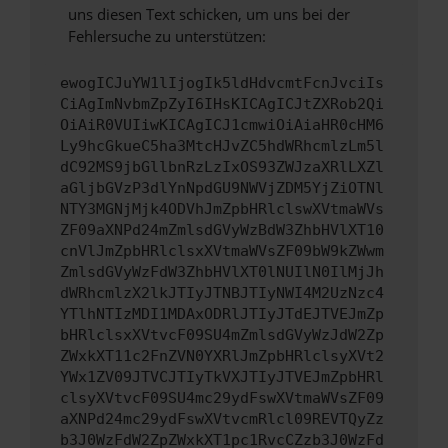
uns diesen Text schicken, um uns bei der
Fehlersuche zu unterstützen:
ewogICJuYW1lIjogIk5ldHdvcmtFcnJvciIs
CiAgImNvbmZpZyI6IHsKICAgICJtZXRob2Qi
OiAiR0VUIiwKICAgICJ1cmwiOiAiaHR0cHM6
Ly9hcGkueC5ha3MtcHJvZC5hdWRhcmlzLm5l
dC92MS9jbGllbnRzLzIxOS93ZWJzaXRlLXZl
aGljbGVzP3dlYnNpdGU9NWVjZDM5YjZiOTNl
NTY3MGNjMjk4ODVhJmZpbHRlclswXVtmaWVs
ZF09aXNPd24mZmlsdGVyWzBdW3ZhbHVlXT10
cnVlJmZpbHRlclsxXVtmaWVsZF09bW9kZWwm
ZmlsdGVyWzFdW3ZhbHVlXT0lNUIlN0IlMjJh
dWRhcmlzX2lkJTIyJTNBJTIyNWI4M2UzNzc4
YTlhNTIzMDI1MDAxODRlJTIyJTdEJTVEJmZp
bHRlclsxXVtvcF09SU4mZmlsdGVyWzJdW2Zp
ZWxkXT11c2FnZVN0YXRlJmZpbHRlclsyXVt2
YWx1ZV09JTVCJTIyTkVXJTIyJTVEJmZpbHRl
clsyXVtvcF09SU4mc29ydFswXVtmaWVsZF09
aXNPd24mc29ydFswXVtvcmRlcl09REVTQyZz
b3J0WzFdW2ZpZWxkXT1pc1RvcCZzb3J0WzFd