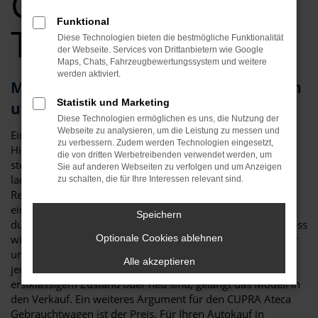
Gebrauchtwagen
Funktional
Top Angebote
Diese Technologien bieten die bestmögliche Funktionalität
der Webseite. Services von Drittanbietern wie Google
Maps, Chats, Fahrzeugbewertungssystem und weitere
werden aktiviert.
Mit dem CUPRA Ateca Gebrauchtwagen
Statistik und Marketing
unterwegs in München
Diese Technologien ermöglichen es uns, die Nutzung der
Webseite zu analysieren, um die Leistung zu messen und
Ein CUPRA Ateca Gebrauchtwagen ist gleich in mehrerlei
zu verbessern. Zudem werden Technologien eingesetzt,
Hinsicht die perfekte Wahl für München. An erster Stelle
die von dritten Werbetreibenden verwendet werden, um
steht die Qualität: der CUPRA Ateca gilt als besonders
Sie auf anderen Webseiten zu verfolgen und um Anzeigen
langlebig und zeigt sich nur wenig anfällig für Pannen. Zu
zu schalten, die für Ihre Interessen relevant sind.
Reparaturen kommt es nur selten und so erwerben Sie mit
einem CUPRA Ateca Gebrauchtwagen für München ein
Speichern
durch und durch zuverlässiges Fahrzeug. Hinzu kommt, dass
wir bei Auto Niedermayer jedes gebrauchte Fahrzeug einer
Optionale Cookies ablehnen
umfangreichen Kontrolle unterziehen. Nur, wenn wirklich
Alle akzeptieren
jedes Details stimmt und auch die Verschleißteile in
erstklassigem Zustand oder neu sind, gelangt das Modell in
den Verkauf. Ein weiteres Argument für den CUPRA Ateca
Gebrauchtwagen ist der Preis. Für Ihren Autokauf in