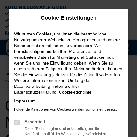
AUTO NIEDERMAYER GMBH
Preiswerte Angebote
Cookie Einstellungen
×
Lieferung an die Haustür
Professionelle Beratung und
Kaufabwicklung
Wir nutzen Cookies, um Ihnen die bestmögliche
Nutzung unserer Webseite zu ermöglichen und unsere
0
Kommunikation mit Ihnen zu verbessern. Wir
Zum
MENÜ
berücksichtigen hierbei Ihre Präferenzen und
Hauptinhalt
verarbeiten Daten für Marketing und Statistiken nur,
springen
wenn Sie uns Ihre Einwilligung geben. Wenn Sie zu
einem späteren Zeitpunkt Ihre Meinung ändern, können
Startseite
München
CUPRA
CUPRA Ateca
CUPRA Ateca für
Sie die Einwilligung jederzeit für die Zukunft widerrufen.
Weitere Informationen zum Umfang der
München Gebrauchtwagen Top Angebote
Datenverarbeitung finden Sie hier:
Datenschutzerklärung
,
Cookie-Richtlinie
.
CUPRA Ateca für
Impressum
Folgende Kategorien von Cookies werden von uns eingesetzt:
München
Essentiell
Diese Technologien sind erforderlich, um die
Kernfunktionalität der Webseite zu gewährleisten.