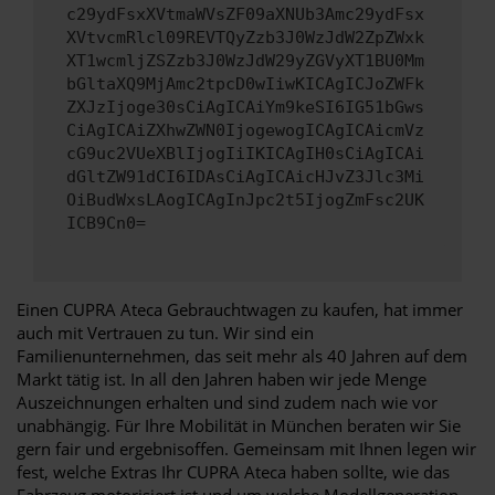
c29ydFsxXVtmaWVsZF09aXNUb3Amc29ydFsx
XVtvcmRlcl09REVTQyZzb3J0WzJdW2ZpZWxk
XT1wcmljZSZzb3J0WzJdW29yZGVyXT1BU0Mm
bGltaXQ9MjAmc2tpcD0wIiwKICAgICJoZWFk
ZXJzIjoge30sCiAgICAiYm9keSI6IG51bGws
CiAgICAiZXhwZWN0IjogewogICAgICAicmVz
cG9uc2VUeXBlIjogIiIKICAgIH0sCiAgICAi
dGltZW91dCI6IDAsCiAgICAicHJvZ3Jlc3Mi
OiBudWxsLAogICAgInJpc2t5IjogZmFsc2UK
ICB9Cn0=
Einen CUPRA Ateca Gebrauchtwagen zu kaufen, hat immer
auch mit Vertrauen zu tun. Wir sind ein
Familienunternehmen, das seit mehr als 40 Jahren auf dem
Markt tätig ist. In all den Jahren haben wir jede Menge
Auszeichnungen erhalten und sind zudem nach wie vor
unabhängig. Für Ihre Mobilität in München beraten wir Sie
gern fair und ergebnisoffen. Gemeinsam mit Ihnen legen wir
fest, welche Extras Ihr CUPRA Ateca haben sollte, wie das
Fahrzeug motorisiert ist und um welche Modellgeneration