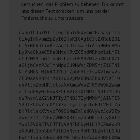
versuchen, das Problem zu beheben. Du kannst
uns diesen Text schicken, um uns bei der
Fehlersuche zu unterstützen:
ewogICJuYW1lIjogIk5ldHdvcmtFcnJvciIs
CiAgImNvbmZpZyI6IHsKICAgICJtZXRob2Qi
OiAiR0VUIiwKICAgICJ1cmwiOiAiaHR0cHM6
Ly9hcGkueC5ha3MtcHJvZC5hdWRhcmlzLm5l
dC92MS9jbGllbnRzLzIxOS93ZWJzaXRlLXZl
aGljbGVzP3dlYnNpdGU9NWVjZDM5YjZiOTNl
NTY3MGNjMjk4ODVhJmZpbHRlclswXVtmaWVs
ZF09aXNPd24mZmlsdGVyWzBdW3ZhbHVlXT10
cnVlJmZpbHRlclsxXVtmaWVsZF09bW9kZWwm
ZmlsdGVyWzFdW3ZhbHVlXT0lNUIlN0IlMjJh
dWRhcmlzX2lkJTIyJTNBJTIyNWMxMjA1NTI5
Y2U1ZDUwYzg0MTY3ZTIyJTIyJTdEJTVEJmZp
bHRlclsxXVtvcF09SU4mZmlsdGVyWzJdW2Zp
ZWxkXT11c2FnZVN0YXRlJmZpbHRlclsyXVt2
YWx1ZV09JTVCJTIyVVNFRCUyMiU1RCZmaWx0
ZXJbMl1bb3BdPUlOJnNvcnRbMF1bZmllbGRd
PWlzT3duJnNvcnRbMF1bb3JkZXJdPURFU0Mm