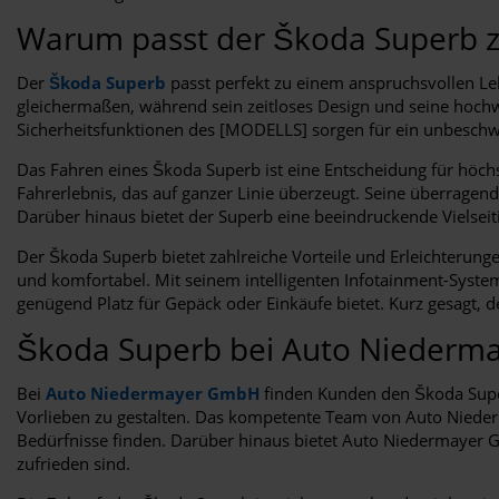
Warum passt der Škoda Superb z
Der
Škoda Superb
passt perfekt zu einem anspruchsvollen Lebe
gleichermaßen, während sein zeitloses Design und seine hochwer
Sicherheitsfunktionen des [MODELLS] sorgen für ein unbeschwe
Das Fahren eines Škoda Superb ist eine Entscheidung für höch
Fahrerlebnis, das auf ganzer Linie überzeugt. Seine überragend
Darüber hinaus bietet der Superb eine beeindruckende Vielseiti
Der Škoda Superb bietet zahlreiche Vorteile und Erleichterun
und komfortabel. Mit seinem intelligenten Infotainment-Syst
genügend Platz für Gepäck oder Einkäufe bietet. Kurz gesagt, d
Škoda Superb bei Auto Nieder
Bei
Auto Niedermayer GmbH
finden Kunden den Škoda Superb
Vorlieben zu gestalten. Das kompetente Team von Auto Niederma
Bedürfnisse finden. Darüber hinaus bietet Auto Niedermayer G
zufrieden sind.