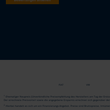
FIAT
VW
1
Ehemaliger Neupreis (Unverbindliche Preisempfehlung des Herstellers am Tag der Erstzu
Der errechnete Preisvorteil sowie die angegebene Ersparnis errechnet sich gegenüber de
2
Hierbei handelt es sich um ein Finanzierungs-Angebot. Preise sind Bruttopreise. Irrtüme