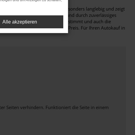
rfolgen und um Anzeigen zu schalten,
ität: der Škoda Superb gilt als besonders langlebig und zeigt
htwagen für Landshut ein durch und durch zuverlässiges
Nur, wenn wirklich jedes Details stimmt und auch die
Alle akzeptieren
a Superb Gebrauchtwagen ist der Preis. Für Ihren Autokauf in
Seiten verhindern. Funktioniert die Seite in einem