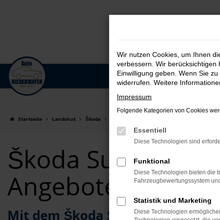
Wir nutzen Cookies, um Ihnen d
verbessern. Wir berücksichtigen 
Einwilligung geben. Wenn Sie zu 
Zum
widerrufen. Weitere Information
Hauptinhalt
Impressum
springen
Folgende Kategorien von Cookies werd
Startseite
Landshut
Škoda
Škoda Superb
Škoda Superb für Landsh
Essentiell
Diese Technologien sind erforde
Škoda Superb für
Funktional
Diese Technologien bieten die b
Angebote
Fahrzeugbewertungssystem und w
Statistik und Marketing
Mit dem Škoda Superb Gebrauch
Diese Technologien ermöglichen