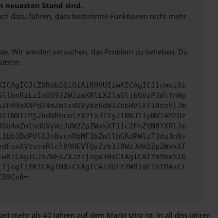
m neuesten Stand sind.
 auch dazu führen, dass bestimmte Funktionen nicht mehr
bitte. Wir werden versuchen, das Problem zu beheben. Du
ützen:
KICAgICJtZXRob2QiOiAiR0VUIiwKICAgICJ1cmwiOi
GllbnRzLzIxOS93ZWJzaXRlLXZlaGljbGVzP3dlYnNp
sZF09aXNPd24mZmlsdGVyWzBdW3ZhbHVlXT10cnVlJm
UIlN0IlMjJhdWRhcmlzX2lkJTIyJTNBJTIyNWI4M2Uz
9SU4mZmlsdGVyWzJdW2ZpZWxkXT11c2FnZVN0YXRlJm
l1bb3BdPUlOJnNvcnRbMF1bZmllbGRdPWlzT3duJnNv
ydFsxXVtvcmRlcl09REVTQyZzb3J0WzJdW2ZpZWxkXT
iwKICAgICJoZWFkZXJzIjoge30sCiAgICAiYm9keSI6
lIjogIiIKICAgIH0sCiAgICAidGltZW91dCI6IDAsCi
CB9Cn0=
 mehr als 40 Jahren auf dem Markt tätig ist. In all den Jahren