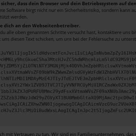
e sicher, dass dein Browser und dein Betriebssystem auf de
ete Software birgt nicht nur ein Sicherheitsrisiko, sondern kann
tützt werden.
 dich an den Webseitenbetreiber.
u alle oben genannten Schritte versucht hast, kontaktiere uns 
 uns diesen Text schicken, um uns bei der Fehlersuche zu unterst
CJuYW1lIjogIk5ldHdvcmtFcnJvciIsCiAgImNvbmZpZyI6IHs
0cHM6Ly9hcGkueC5ha3MtcHJvZC5hdWRhcmlzLm5ldC92MS9jb
WVjZDM5YjZiOTNlNTY3MGNjMjk4ODVhJmZpbHRlclswXVtmaWV
lclsxXVtmaWVsZF09bW9kZWwmZmlsdGVyWzFdW3ZhbHVlXT0lN
TlhNTIzMDI1MDAyMzE4JTIyJTdEJTVEJmZpbHRlclsxXVtvcF0
lclsyXVt2YWx1ZV09JTVCJTIyVVNFRCUyMiU1RCZmaWx0ZXJbM
F1bb3JkZXJdPURFU0Mmc29ydFsxXVtmaWVsZF09aXNUb3Amc29
jZSZzb3J0WzJdW29yZGVyXT1BU0MmbGltaXQ9MjAmc2tpcD0wI
GwsCiAgICAiZXhwZWN0IjogewogICAgICAicmVzcG9uc2VUeXB
icHJvZ3Jlc3MiOiBudWxsLAogICAgInJpc2t5IjogZmFsc2UKI
it Vertrauen zu tun. Wir sind ein Familienunternehmen, das seit