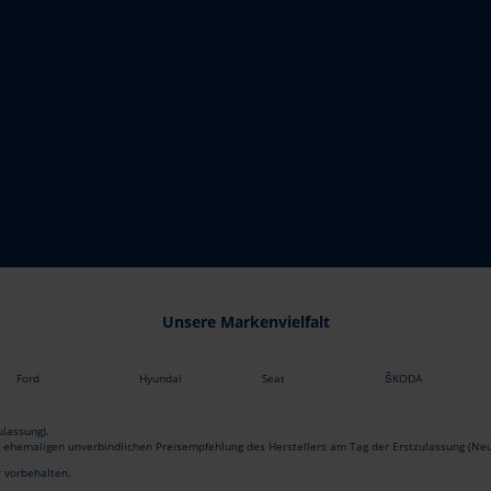
Unsere Markenvielfalt
Ford
Hyundai
Seat
ŠKODA
lassung).
r ehemaligen unverbindlichen Preisempfehlung des Herstellers am Tag der Erstzulassung (Neu
r vorbehalten.