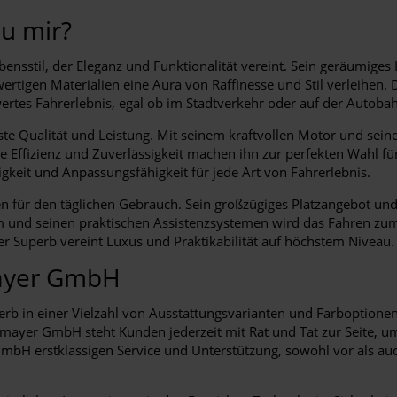
u mir?
nsstil, der Eleganz und Funktionalität vereint. Sein geräumiges 
tigen Materialien eine Aura von Raffinesse und Stil verleihen. Di
rtes Fahrerlebnis, egal ob im Stadtverkehr oder auf der Autoba
ste Qualität und Leistung. Mit seinem kraftvollen Motor und sei
e Effizienz und Zuverlässigkeit machen ihn zur perfekten Wahl für
gkeit und Anpassungsfähigkeit für jede Art von Fahrerlebnis.
gen für den täglichen Gebrauch. Sein großzügiges Platzangebot 
em und seinen praktischen Assistenzsystemen wird das Fahren z
er Superb vereint Luxus und Praktikabilität auf höchstem Niveau.
mayer GmbH
 in einer Vielzahl von Ausstattungsvarianten und Farboptionen,
yer GmbH steht Kunden jederzeit mit Rat und Tat zur Seite, um s
mbH erstklassigen Service und Unterstützung, sowohl vor als auc