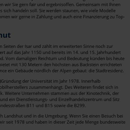
n wir Sie gern fair und ergebnisoffen. Gemeinsam mit Ihnen
s sich handeln soll. Sie werden staunen, wie viele Modelle
ehmen wir gerne in Zahlung und auch eine Finanzierung zu Top-
hut
n Seiten der Isar und zählt im erweiterten Sinne noch zur
rt auf das Jahr 1150 und bereits im 14. und 15. Jahrhundert
sgrad. Vom damaligen Reichtum und Bedeutung künden bis heute
bietet mit 130 Metern den höchsten aus Backstein errichteten
ce ein Gebäude nördlich der Alpen gebaut: die Stadtresidenz.
)Gründung der Universität im Jahr 1978. Innerhalb
ilherstellers zusammenhängt. Des Weiteren findet sich in
ack. Weitere Unternehmen stammen aus der Kinotechnik, der
und ein Dienstleistungs- und Einzelhandelszentrum und Sitz
Bundesstraßen B11 und B15 sowie die B299.
ach Landshut und in die Umgebung. Wenn Sie einen Besuch bei
 wir seit 1978 und haben in dieser Zeit jede Menge bundesweite