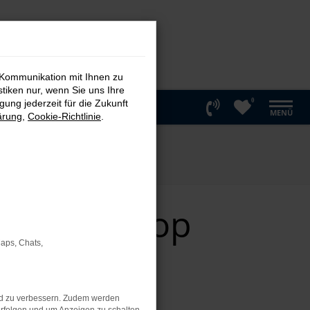
 Kommunikation mit Ihnen zu
stiken nur, wenn Sie uns Ihre
0
ung jederzeit für die Zukunft
MENÜ
ärung
,
Cookie-Richtlinie
.
htwagen Top
Maps, Chats,
nd zu verbessern. Zudem werden