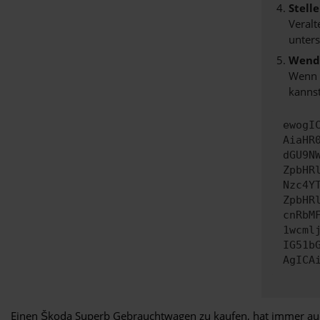
Stell
Veralt
unters
Wende
Wenn d
kannst
ewogI
AiaHR
dGU9N
ZpbHR
Nzc4Y
ZpbHR
cnRbM
1wcml
IG51b
AgICA
Einen Škoda Superb Gebrauchtwagen zu kaufen, hat immer auch m