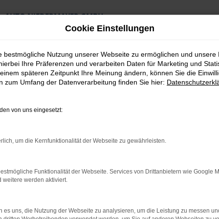
AUTO NIEDERMAYER GMBH
Preiswerte Angebote
Cookie Einstellungen
×
Lieferung an die Haustür
Professionelle Beratung und Kaufabwicklung
ie bestmögliche Nutzung unserer Webseite zu ermöglichen und unsere
hierbei Ihre Präferenzen und verarbeiten Daten für Marketing und Stati
einem späteren Zeitpunkt Ihre Meinung ändern, können Sie die Einwillig
en zum Umfang der Datenverarbeitung finden Sie hier:
Datenschutzerkl
en von uns eingesetzt:
ut Gebrauchtwagen Top Angebote
rlich, um die Kernfunktionalität der Webseite zu gewährleisten.
 Landshut Gebrauc
estmögliche Funktionalität der Webseite. Services von Drittanbietern wie Google 
eitere werden aktiviert.
twagen unterwegs in Landshut
 es uns, die Nutzung der Webseite zu analysieren, um die Leistung zu messen u