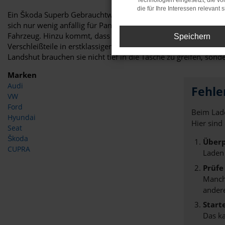
Technologien eingesetzt, die v
die für Ihre Interessen relevant s
Ein Škoda Superb Gebrauchtwagen ist gleich in mehrerlei Hinsich
sich nur wenig anfällig für Pannen. Zu Reparaturen kommt es
Fahrzeug. Hinzu kommt, dass wir bei Auto Niedermayer jedes g
Speichern
Verschleißteile in erstklassigem Zustand oder neu sind, gelan
Landshut brauchen sie nicht tief in die Tasche zu greifen, sond
Marken
Audi
Fehle
VW
Ford
Beim Lade
Hyundai
Hier sind
Seat
Škoda
Überp
CUPRA
Laden
Prüfe
Manche
andere
Start
Das k