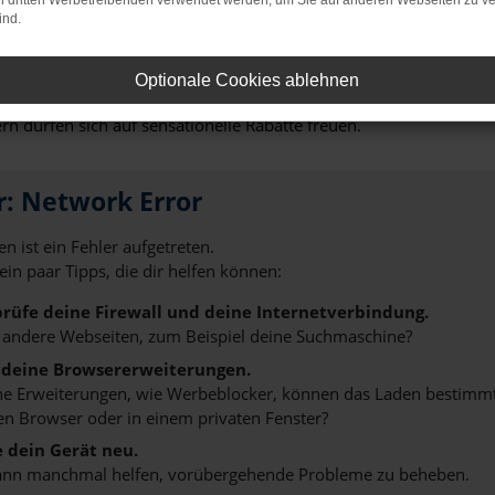
on dritten Werbetreibenden verwendet werden, um Sie auf anderen Webseiten zu ve
ind.
t die perfekte Wahl für Landshut. An erster Stelle steht die Qual
 nur selten und so erwerben Sie mit einem Škoda Superb Gebrauc
ebrauchte Fahrzeug einer umfangreichen Kontrolle unterziehen. 
Optionale Cookies ablehnen
gt das Modell in den Verkauf. Ein weiteres Argument für den Škod
ern dürfen sich auf sensationelle Rabatte freuen.
r: Network Error
n ist ein Fehler aufgetreten.
 ein paar Tipps, die dir helfen können:
rüfe deine Firewall und deine Internetverbindung.
 andere Webseiten, zum Beispiel deine Suchmaschine?
 deine Browsererweiterungen.
 Erweiterungen, wie Werbeblocker, können das Laden bestimmter 
n Browser oder in einem privaten Fenster?
e dein Gerät neu.
ann manchmal helfen, vorübergehende Probleme zu beheben.