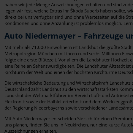
haben wir jede Menge Auszeichnungen erhalten und sind zudem 
legen wir fest, welche Extras Ihr Škoda Superb haben sollte, w
direkt bei uns verfügbar sind und ohne Wartezeiten auf die St
Konditionen und ohne Anzahlung ist problemlos möglich. Lern
Auto Niedermayer – Fahrzeuge un
Mit mehr als 71.000 Einwohnern ist Landshut die größte Stadt u
Metropolregion München mit ihren rund sechs Millionen Einwoh
folgte eine erste Blütezeit. Vor allem die Landshuter Hochze
eine Reihe an Sehenswürdigkeiten. Die Landshuter Altstadt ist
Kirchturm der Welt und einen der höchsten Kirchtürme Deutsch
Die wirtschaftliche Bedeutung und Wirtschaftskraft Landshuts 
Deutschland zählt Landshut zu den wirtschaftsstärksten Komm
Landshut der Weltmarktführer im Bereich Luft- und Antriebst
Elektronik sowie der Halbleitertechnik und dem Werkzeuggroßh
der Regierung Niederbayerns sowie verschiedener Landesämte
Mit Auto Niedermayer entscheiden Sie sich für einen Premium
uns planen, finden Sie uns in Neukirchen, nur eine kurze Auto
Auszeichnungen erhalten.