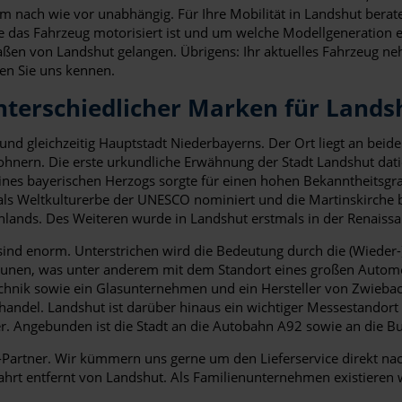
nach wie vor unabhängig. Für Ihre Mobilität in Landshut berate
ie das Fahrzeug motorisiert ist und um welche Modellgeneration e
raßen von Landshut gelangen. Übrigens: Ihr aktuelles Fahrzeug n
en Sie uns kennen.
terschiedlicher Marken für Lands
nd gleichzeitig Hauptstadt Niederbayerns. Der Ort liegt an beide
nern. Die erste urkundliche Erwähnung der Stadt Landshut datie
it eines bayerischen Herzogs sorgte für einen hohen Bekanntheit
 als Weltkulturerbe der UNESCO nominiert und die Martinskirche 
lands. Des Weiteren wurde in Landshut erstmals in der Renaissan
sind enorm. Unterstrichen wird die Bedeutung durch die (Wieder-
unen, was unter anderem mit dem Standort eines großen Automob
echnik sowie ein Glasunternehmen und ein Hersteller von Zwieb
andel. Landshut ist darüber hinaus ein wichtiger Messestandort 
r. Angebunden ist die Stadt an die Autobahn A92 sowie an die 
-Partner. Wir kümmern uns gerne um den Lieferservice direkt n
fahrt entfernt von Landshut. Als Familienunternehmen existieren